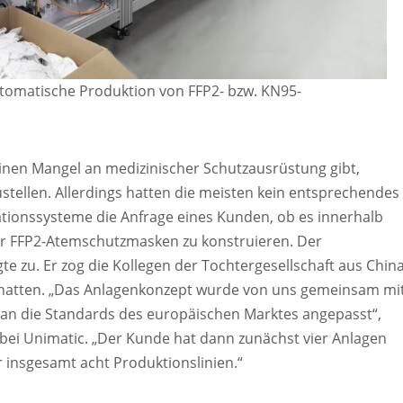
tomatische Produktion von FFP2- bzw. KN95-
 einen Mangel an medizinischer Schutzausrüstung gibt,
tellen. Allerdings hatten die meisten kein entsprechendes
tionssysteme die Anfrage eines Kunden, ob es innerhalb
für FFP2-Atemschutzmasken zu konstruieren. Der
 zu. Er zog die Kollegen der Tochtergesellschaft aus Chin
t hatten. „Das Anlagenkonzept wurde von uns gemeinsam mi
 an die Standards des europäischen Marktes angepasst“,
s bei Unimatic. „Der Kunde hat dann zunächst vier Anlagen
ür insgesamt acht Produktionslinien.“