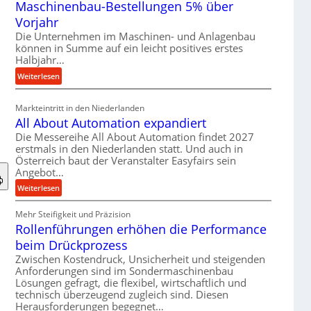
Maschinenbau-Bestellungen 5% über
t
e
Vorjahr
r
Die Unternehmen im Maschinen- und Anlagenbau
i
können in Summe auf ein leicht positives erstes
a
Halbjahr…
l
:
Weiterlesen
v
M
e
a
Markteintritt in den Niederlanden
r
s
All About Automation expandiert
s
c
Die Messereihe All About Automation findet 2027
o
h
erstmals in den Niederlanden statt. Und auch in
r
i
Österreich baut der Veranstalter Easyfairs sein
g
n
Angebot…
u
e
:
Weiterlesen
n
n
A
g
b
Mehr Steifigkeit und Präzision
l
e
a
Rollenführungen erhöhen die Performance
l
n
u
A
t
beim Drückprozess
-
b
s
Zwischen Kostendruck, Unsicherheit und steigenden
B
o
p
Anforderungen sind im Sondermaschinenbau
e
u
Lösungen gefragt, die flexibel, wirtschaftlich und
a
s
technisch überzeugend zugleich sind. Diesen
t
n
t
Herausforderungen begegnet…
A
n