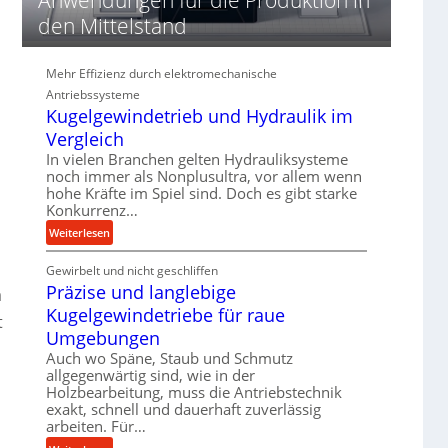
d
den Mittelstand
i
e
P
Mehr Effizienz durch elektromechanische
e
Antriebssysteme
r
Kugelgewindetrieb und Hydraulik im
f
Vergleich
o
r
In vielen Branchen gelten Hydrauliksysteme
noch immer als Nonplusultra, vor allem wenn
m
hohe Kräfte im Spiel sind. Doch es gibt starke
a
Konkurrenz…
n
:
c
Weiterlesen
K
e
Gewirbelt und nicht geschliffen
u
b
Präzise und langlebige
g
e
a
e
i
Kugelgewindetriebe für raue
t
l
m
Umgebungen
g
D
Auch wo Späne, Staub und Schmutz
e
r
allgegenwärtig sind, wie in der
w
ü
Holzbearbeitung, muss die Antriebstechnik
i
c
exakt, schnell und dauerhaft zuverlässig
n
k
arbeiten. Für…
d
p