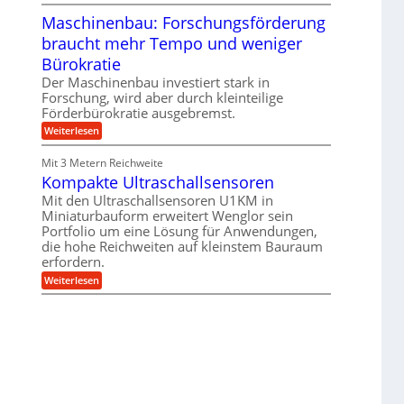
T
B
s
r
Maschinenbau: Forschungsförderung
S
H
u
C
y
braucht mehr Tempo und weniger
m
L
b
p
w
Bürokratie
r
f
e
i
e
Der Maschinenbau investiert stark in
i
d
r
t
Forschung, wird aber durch kleinteilige
-
z
e
Förderbürokratie ausgebremst.
K
i
r
u
e
:
Weiterlesen
e
g
l
M
n
e
t
a
t
Mit 3 Metern Reichweite
l
U
s
w
l
m
Kompakte Ultraschallsensoren
c
i
a
s
h
c
Mit den Ultraschallsensoren U1KM in
g
a
i
k
e
Miniaturbauform erweitert Wenglor sein
t
n
e
r
z
Portfolio um eine Lösung für Anwendungen,
e
l
k
n
die hohe Reichweiten auf kleinstem Bauraum
t
n
b
erfordern.
a
a
:
p
Weiterlesen
u
K
p
:
o
ü
F
m
b
o
p
e
r
a
r
s
k
V
c
t
o
h
e
r
u
U
j
n