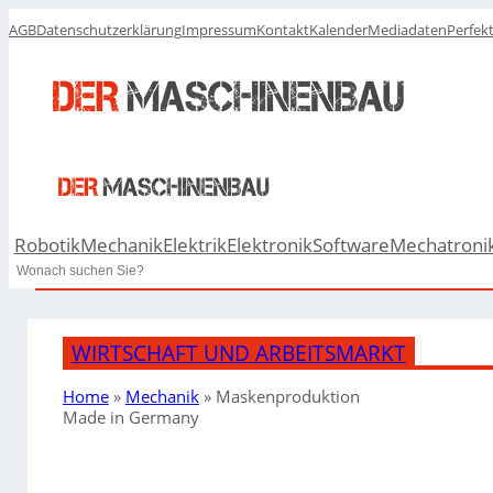
AGB
Datenschutzerklärung
Impressum
Kontakt
Kalender
Mediadaten
Perfek
Robotik
Mechanik
Elektrik
Elektronik
Software
Mechatroni
Search
WIRTSCHAFT UND ARBEITSMARKT
Home
»
Mechanik
»
Maskenproduktion
Made in Germany