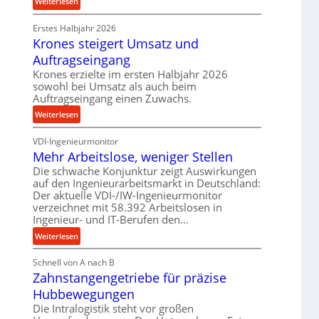
:
Weiterlesen
e
r
P
t
o
Erstes Halbjahr 2026
r
r
z
Krones steigert Umsatz und
ä
i
e
z
Auftragseingang
e
s
i
Krones erzielte im ersten Halbjahr 2026
b
s
s
sowohl bei Umsatz als auch beim
u
e
Auftragseingang einen Zuwachs.
n
u
:
Weiterlesen
d
n
K
H
d
VDI-Ingenieurmonitor
r
y
l
Mehr Arbeitslose, weniger Stellen
o
d
a
n
Die schwache Konjunktur zeigt Auswirkungen
r
n
auf den Ingenieurarbeitsmarkt in Deutschland:
e
a
g
Der aktuelle VDI-/IW-Ingenieurmonitor
s
u
l
verzeichnet mit 58.392 Arbeitslosen in
s
l
e
Ingenieur- und IT-Berufen den…
t
i
b
:
e
Weiterlesen
k
i
M
i
i
g
Schnell von A nach B
e
g
m
e
Zahnstangengetriebe für präzise
h
e
V
K
r
r
Hubbewegungen
e
u
A
t
r
Die Intralogistik steht vor großen
g
r
U