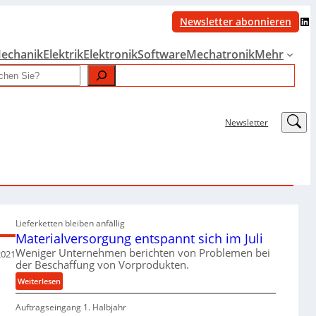
LinkedIn
Newsletter abonnieren
echanik
Elektrik
Elektronik
Software
Mechatronik
Mehr
LinkedIn
Newsletter
Lieferketten bleiben anfällig
Materialversorgung entspannt sich im Juli
Weniger Unternehmen berichten von Problemen bei
2021
der Beschaffung von Vorprodukten.
:
Weiterlesen
M
Auftragseingang 1. Halbjahr
a