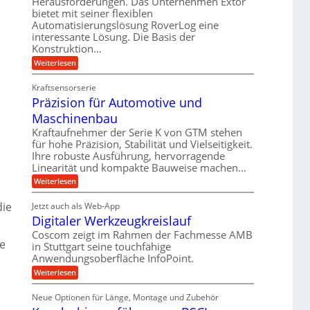
Herausforderungen. Das Unternehmen Extor
g
e
b
m
bietet mit seiner flexiblen
l
l
Automatisierungslösung RoverLog eine
e
s
e
g
interessante Lösung. Die Basis der
i
a
i
e
Konstruktion…
t
t
c
w
:
Weiterlesen
s
z
h
i
Z
l
u
a
n
Kraftsensorserie
o
n
h
d
Präzision für Automotive und
n
s
d
s
e
Maschinenbau
e
A
t
t
,
u
a
Kraftaufnehmer der Serie K von GTM stehen
r
n
w
für hohe Präzision, Stabilität und Vielseitigkeit.
f
g
i
Ihre robuste Ausführung, hervorragende
e
t
e
e
Linearität und kompakte Bauweise machen…
n
n
r
b
g
:
Weiterlesen
i
a
e
e
P
g
g
t
r
f
die
Jetzt auch als Web-App
r
e
s
ä
ü
i
Digitaler Werkzeugkreislauf
z
r
e
e
i
r
Coscom zeigt im Rahmen der Fachmesse AMB
S
i
b
s
ie
r
in Stuttgart seine touchfähige
e
t
n
i
a
f
Anwendungsoberfläche InfoPoint.
o
e
g
ü
n
u
:
Weiterlesen
l
a
r
f
D
e
p
l
n
ü
i
r
U
Neue Optionen für Länge, Montage und Zubehör
r
e
g
g
ä
A
m