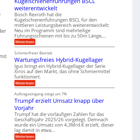
Kugelschienenführungen BSCL
i
n
z
u
t
g
i
weiterentwickelt
t
a
s
e
o
e
l
Bosch Rexroth hat die
e
m
b
e
Kugelschienenführungen BSCL für den
H
o
r
u
u
mittleren Leistungsbereich weiterentwickelt:
t
W
b
n
i
Neu im Programm sind mehrteilige
der
e
b
v
Führungsschienen mit bis zu 50m Länge,…
g
r
e
e
k
e
w
:
Weiterlesen
u
z
e
K
n
n
e
g
u
d
u
Schmierfreier Betrieb
u
g
mit
M
g
Wartungsfreies Hybrid-Kugellager
n
e
a
k
g
l
s
Igus bringt ein Hybrid-Kugellager der Serie
r
e
s
c
e
Xiros auf den Markt, das ohne Schmiermittel
n
c
h
i
funktioniert.
h
i
s
i
n
:
Weiterlesen
l
e
e
W
a
n
n
a
u
Auftragseingang steigt um 7%
e
b
r
f
n
a
Trumpf erzielt Umsatz knapp über
t
f
u
u
Vorjahr
ü
n
h
g
Trumpf hat die vorläufigen Zahlen für das
r
s
Geschäftsjahr 2025/26 vorgelegt. Demnach
u
f
wurde ein Umsatz von 4,3Mrd.€ erzielt, dieser
n
r
g
lag damit in etwa…
e
e
i
:
Weiterlesen
n
e