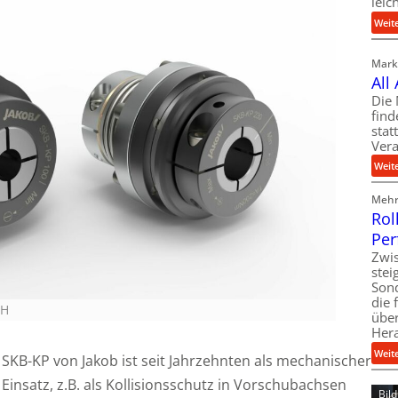
leic
Weit
Markt
All
Die 
find
stat
Vera
Weit
Mehr 
Rol
Per
Zwis
ste
Son
die 
bH
über
Her
Weit
 SKB-KP von Jakob ist seit Jahrzehnten als mechanischer
insatz, z.B. als Kollisionsschutz in Vorschubachsen
Bil