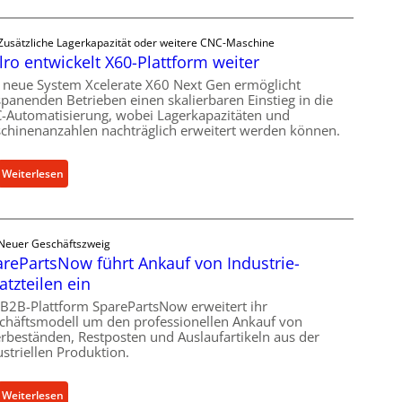
e
c
Zusätzliche Lagerkapazität oder weitere CNC-Maschine
h
lro entwickelt X60-Plattform weiter
a
n
 neue System Xcelerate X60 Next Gen ermöglicht
spanenden Betrieben einen skalierbaren Einstieg in die
i
-Automatisierung, wobei Lagerkapazitäten und
s
chinenanzahlen nachträglich erweitert werden können.
c
h
:
Weiterlesen
e
C
r
e
Ü
l
b
Neuer Geschäftszweig
l
e
rePartsNow führt Ankauf von Industrie-
r
r
atzteilen ein
o
l
e
 B2B-Plattform SparePartsNow erweitert ihr
a
chäftsmodell um den professionellen Ankauf von
n
s
rbeständen, Restposten und Auslaufartikeln aus der
t
t
ustriellen Produktion.
w
s
i
c
:
Weiterlesen
c
h