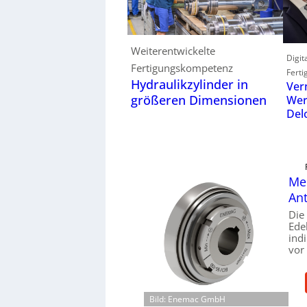
Weiterentwickelte
Digit
Fertigungskompetenz
Ferti
Hydraulikzylinder in
Ver
größeren Dimensionen
Wer
Del
Mec
Ant
Die
Ede
ind
vor
Bild: Enemac GmbH