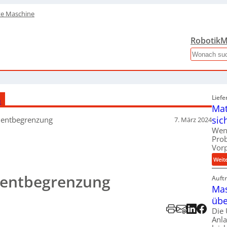
te Maschine
Robotik
M
Search
G
Liefe
Mat
sic
entbegrenzung
7. März 2024
Wen
Pro
Vor
Weit
entbegrenzung
Auft
Mas
übe
Die
Anl