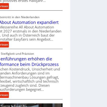
ht positives erstes Halbjahr…
l
:
erlesen
v
M
e
a
eintritt in den Niederlanden
r
s
 About Automation expandiert
s
c
Messereihe All About Automation
o
h
et 2027 erstmals in den Niederlanden
r
i
t. Und auch in Österreich baut der
g
n
nstalter Easyfairs sein Angebot…
u
e
:
erlesen
n
n
A
g
b
Steifigkeit und Präzision
l
e
a
lenführungen erhöhen die
l
n
u
A
t
formance beim Drückprozess
-
b
s
chen Kostendruck, Unsicherheit und
B
o
p
igenden Anforderungen sind im
e
u
dermaschinenbau Lösungen gefragt,
a
s
flexibel, wirtschaftlich und technisch
t
n
t
zeugend zugleich sind. Diesen
A
n
e
ausforderungen begegnet…
u
t
l
t
:
s
erlesen
l
o
R
i
u
m
o
c
d: Koenig & Bauer AG
n