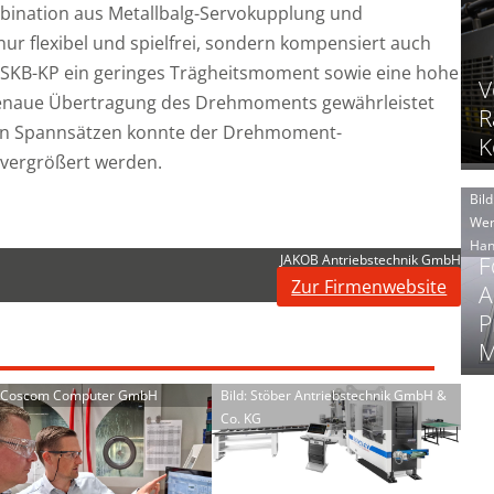
ination aus Metallbalg-Servokupplung und
ur flexibel und spielfrei, sondern kompensiert auch
 SKB-KP ein geringes Trägheitsmoment sowie eine hohe
V
e genaue Übertragung des Drehmoments gewährleistet
R
on Spannsätzen konnte der Drehmoment-
K
m vergrößert werden.
Bild
Wer
Han
JAKOB Antriebstechnik GmbH
F
Zur Firmenwebsite
A
P
M
: Coscom Computer GmbH
Bild: Stöber Antriebstechnik GmbH &
Co. KG