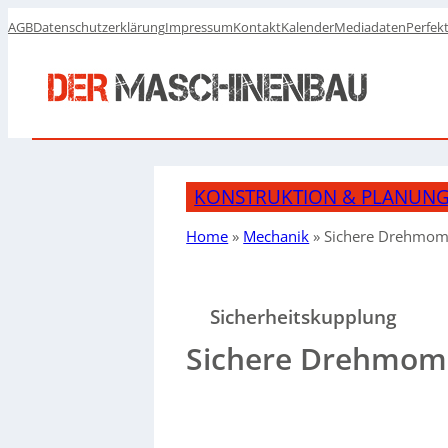
AGB
Datenschutzerklärung
Impressum
Kontakt
Kalender
Mediadaten
Perfek
KONSTRUKTION & PLANUN
Home
»
Mechanik
»
Sichere Drehmom
Sicherheitskupplung
Sichere Drehmom