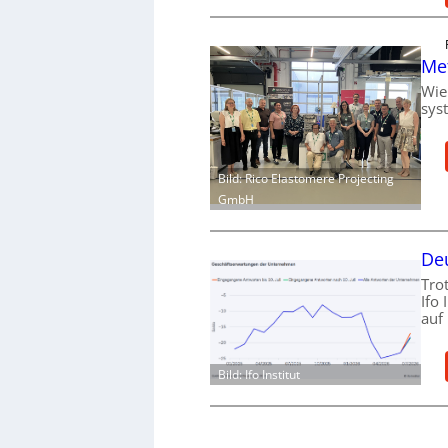
Me
Wie
sys
Bild: Rico Elastomere Projecting
GmbH
Deu
Tro
Ifo
auf
Bild: Ifo Institut