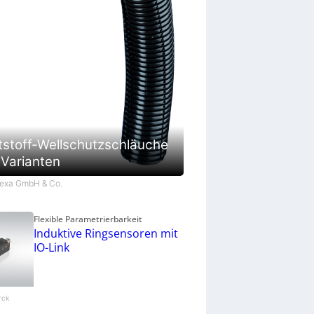
tstoff-Wellschutzschläuche
 Varianten
Flexa GmbH & Co.
Flexible Parametrierbarkeit
Induktive Ringsensoren mit
IO-Link
urck