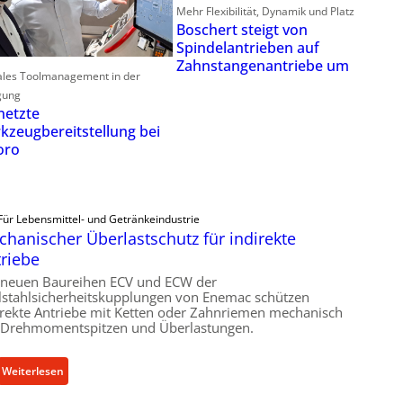
Mehr Flexibilität, Dynamik und Platz
Boschert steigt von
Spindelantrieben auf
Zahnstangenantriebe um
ales Toolmanagement in der
gung
netzte
kzeugbereitstellung bei
oro
Für Lebensmittel- und Getränkeindustrie
hanischer Überlastschutz für indirekte
riebe
 neuen Baureihen ECV und ECW der
lstahlsicherheitskupplungen von Enemac schützen
irekte Antriebe mit Ketten oder Zahnriemen mechanisch
 Drehmomentspitzen und Überlastungen.
:
Weiterlesen
M