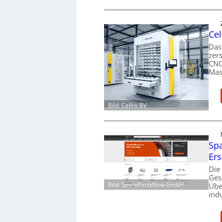
Cel
Das
zer
CNC
Mas
Bild: Cellro BV
Spa
Ers
Die
Ges
Bild: SparePartsNow GmbH
Übe
ind