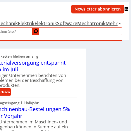
LinkedIn
Newsletter abonnieren
echanik
Elektrik
Elektronik
Software
Mechatronik
Mehr
rketten bleiben anfällig
erialversorgung entspannt
h im Juli
iger Unternehmen berichten von
blemen bei der Beschaffung von
produkten.
:
erlesen
M
ragseingang 1. Halbjahr
a
chinenbau-Bestellungen 5%
t
e
r Vorjahr
r
 Unternehmen im Maschinen- und
i
agenbau können in Summe auf ein
a