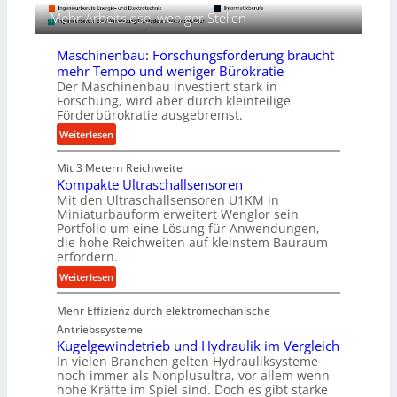
i
n
Mehr Arbeitslose, weniger Stellen
g
f
&
ü
Maschinenbau: Forschungsförderung braucht
B
r
mehr Tempo und weniger Bürokratie
a
d
Der Maschinenbau investiert stark in
u
i
Forschung, wird aber durch kleinteilige
e
Förderbürokratie ausgebremst.
e
r
P
:
Weiterlesen
r
M
o
Mit 3 Metern Reichweite
a
d
Kompakte Ultraschallsensoren
s
Mit den Ultraschallsensoren U1KM in
u
c
Miniaturbauform erweitert Wenglor sein
k
h
Portfolio um eine Lösung für Anwendungen,
t
i
die hohe Reichweiten auf kleinstem Bauraum
i
n
erfordern.
o
e
:
Weiterlesen
n
n
K
i
b
Mehr Effizienz durch elektromechanische
o
n
a
m
Antriebssysteme
d
u
p
Kugelgewindetrieb und Hydraulik im Vergleich
e
:
In vielen Branchen gelten Hydrauliksysteme
a
n
F
noch immer als Nonplusultra, vor allem wenn
k
M
o
hohe Kräfte im Spiel sind. Doch es gibt starke
t