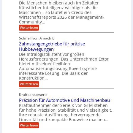
a
n
Die Menschen bleiben auch im Zeitalter
m
T
d
Künstlicher Intelligenz wichtiger als die
g
e
e
r
Maschinen – so lautet ein Credo des
l
c
h
Wirtschaftsreports 2026 der Management-
a
h
e
Community…
r
n
u
b
o
T
:
Weiterlesen
l
l
i
M
e
i
o
e
g
Schnell von A nach B
g
m
k
n
e
i
Zahnstangengetriebe für präzise
s
p
i
e
K
c
Hubbewegungen
o
m
s
h
u
Die Intralogistik steht vor großen
b
u
V
e
g
Herausforderungen. Das Unternehmen Extor
e
n
n
e
z
bietet mit seiner flexiblen
e
a
d
i
r
Automatisierungslösung RoverLog eine
u
l
e
w
interessante Lösung. Die Basis der
g
c
g
h
h
Konstruktion…
e
l
t
e
i
n
:
Weiterlesen
n
e
n
w
Z
e
i
Z
i
a
i
u
e
Kraftsensorserie
g
c
h
e
n
i
Präzision für Automotive und Maschinenbau
n
e
n
h
t
d
s
Kraftaufnehmer der Serie K von GTM stehen
S
r
e
t
t
e
für hohe Präzision, Stabilität und Vielseitigkeit.
n
B
a
a
Ihre robuste Ausführung, hervorragende
v
t
n
n
ü
o
Linearität und kompakte Bauweise machen…
r
g
d
n
r
:
e
Weiterlesen
o
i
K
o
P
n
r
I
e