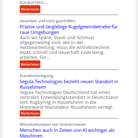
i
Konkurrenz…
r
e
t
s
:
Weiterlesen
U
t
c
K
l
e
h
Gewirbelt und nicht geschliffen
u
t
l
u
Präzise und langlebige Kugelgewindetriebe für
g
r
s
n
raue Umgebungen
e
a
t
Auch wo Späne, Staub und Schmutz
g
l
s
allgegenwärtig sind, wie in der
a
s
g
c
Holzbearbeitung, muss die Antriebstechnik
n
f
e
h
exakt, schnell und dauerhaft zuverlässig
d
ö
w
arbeiten. Für…
a
r
i
l
:
Weiterlesen
d
n
l
P
e
d
s
Standortverlegung
r
r
e
e
Segula Technologies bezieht neuen Standort in
ä
u
t
Rüsselsheim
n
z
n
r
Segula Technologies Deutschland hat einen
s
i
g
i
zentralen Entwicklungsstandort in Deutschland
o
s
vom Rugbyring in Rüsselsheim in die
b
e
r
e
Motorworld Manufaktur Rüsselsheim verlegt.
r
b
e
u
:
Weiterlesen
a
u
n
n
S
u
n
e
d
Wirtschaftsreport von United Interim
c
g
d
l
Menschen auch in Zeiten von KI wichtiger als
u
h
H
a
l
Maschinen
t
y