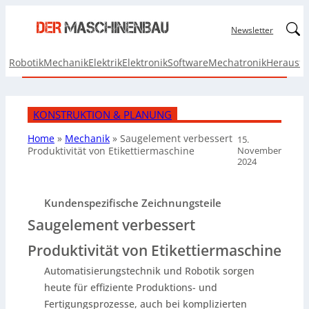
Linked
Newsletter
Robotik
Mechanik
Elektrik
Elektronik
Software
Mechatronik
Herausf
KONSTRUKTION & PLANUNG
Home
»
Mechanik
»
Saugelement verbessert
15.
November
Produktivität von Etikettiermaschine
2024
Kundenspezifische Zeichnungsteile
Saugelement verbessert
Produktivität von Etikettiermaschine
Automatisierungstechnik und Robotik sorgen
heute für effiziente Produktions- und
Fertigungsprozesse, auch bei komplizierten