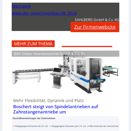
Mechanik
www.der-maschinenbau.de 2024
SAHLBERG GmbH & Co. KG
Zur Firmenwebsite
MEHR ZUM THEMA
Bild: Stöber Antriebstechnik GmbH & Co. KG
Mehr Flexibilität, Dynamik und Platz
Boschert steigt von Spindelantrieben auf
Zahnstangenantriebe um