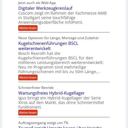
r
g
t
k
w
Jetzt auch als Web-App
b
ä
e
i
i
r
Digitaler Werkzeugkreislauf
z
t
n
e
c
a
i
r
Coscom zeigt im Rahmen der Fachmesse AMB
R
h
f
s
i
ü
in Stuttgart seine touchfähige
t
t
i
ü
e
s
Anwendungsoberfläche InfoPoint.
i
i
o
b
s
r
g
:
Weiterlesen
n
e
e
e
e
r
D
f
f
l
r
i
ü
ü
a
s
Neue Optionen für Länge, Montage und Zubehör
a
g
r
r
h
u
l
Kugelschienenführungen BSCL
i
A
p
e
s
t
e
weiterentwickelt
u
r
i
M
a
t
ä
m
Bosch Rexroth hat die
U
a
l
o
z
Kugelschienenführungen BSCL für den
s
m
e
m
i
mittleren Leistungsbereich weiterentwickelt:
c
r
g
o
s
h
Neu im Programm sind mehrteilige
W
t
e
e
i
Führungsschienen mit bis zu 50m Länge,…
e
i
H
n
b
r
v
u
:
Weiterlesen
e
k
u
e
b
K
n
z
u
b
u
n
Schmierfreier Betrieb
e
n
e
g
g
u
d
Wartungsfreies Hybrid-Kugellager
w
e
g
M
e
e
l
Igus bringt ein Hybrid-Kugellager der Serie
k
a
g
s
n
Xiros auf den Markt, das ohne Schmiermittel
r
s
u
c
funktioniert.
e
c
n
h
i
h
:
g
Weiterlesen
i
s
i
W
e
e
l
n
a
n
n
Auftragseingang steigt um 7%
a
e
r
e
u