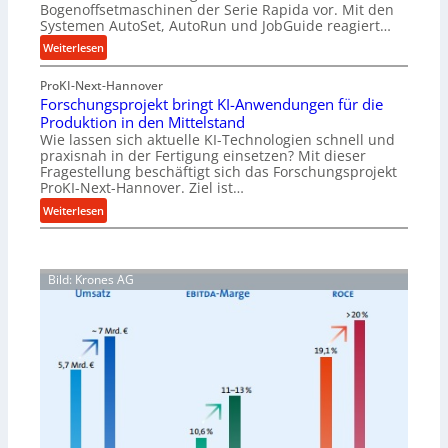
f
t
Bogenoffsetmaschinen der Serie Rapida vor. Mit den
ü
Systemen AutoSet, AutoRun und JobGuide reagiert…
i
h
o
:
Weiterlesen
r
n
V
u
e
ProKI-Next-Hannover
e
n
x
Forschungsprojekt bringt KI-Anwendungen für die
r
g
Produktion in den Mittelstand
p
n
e
Wie lassen sich aktuelle KI-Technologien schnell und
a
e
n
praxisnah in der Fertigung einsetzen? Mit dieser
n
t
Fragestellung beschäftigt sich das Forschungsprojekt
e
d
z
ProKI-Next-Hannover. Ziel ist…
r
i
t
:
Weiterlesen
h
e
e
F
ö
r
S
o
h
t
t
r
e
e
Bild: Krones AG
s
n
u
c
d
e
h
i
r
u
e
u
n
P
n
g
e
g
s
r
f
p
f
ü
r
o
r