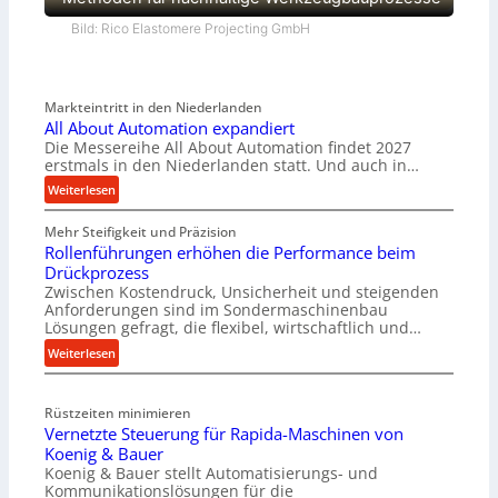
Bild: Rico Elastomere Projecting GmbH
Markteintritt in den Niederlanden
All About Automation expandiert
Die Messereihe All About Automation findet 2027
erstmals in den Niederlanden statt. Und auch in…
:
Weiterlesen
A
Mehr Steifigkeit und Präzision
l
Rollenführungen erhöhen die Performance beim
l
Drückprozess
A
Zwischen Kostendruck, Unsicherheit und steigenden
b
Anforderungen sind im Sondermaschinenbau
o
Lösungen gefragt, die flexibel, wirtschaftlich und…
u
:
Weiterlesen
t
R
A
o
u
Rüstzeiten minimieren
l
t
Vernetzte Steuerung für Rapida-Maschinen von
l
o
Koenig & Bauer
e
m
Koenig & Bauer stellt Automatisierungs- und
n
a
Kommunikationslösungen für die