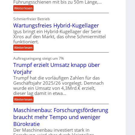
Führungsschienen mit bis zu 50m Länge,…
r
n
w
e
k
e
:
Weiterlesen
u
z
g
K
n
e
u
u
d
u
Schmierfreier Betrieb
n
g
M
g
g
Wartungsfreies Hybrid-Kugellager
e
a
k
e
l
s
Igus bringt ein Hybrid-Kugellager der Serie
r
n
s
c
e
Xiros auf den Markt, das ohne Schmiermittel
c
h
i
funktioniert.
h
i
s
i
n
:
Weiterlesen
l
e
e
W
a
n
n
a
u
Auftragseingang steigt um 7%
e
b
r
f
n
a
Trumpf erzielt Umsatz knapp über
t
f
u
u
Vorjahr
ü
n
h
g
Trumpf hat die vorläufigen Zahlen für das
r
s
Geschäftsjahr 2025/26 vorgelegt. Demnach
u
f
wurde ein Umsatz von 4,3Mrd.€ erzielt,
n
r
g
dieser lag damit in etwa…
e
e
i
:
Weiterlesen
n
e
T
B
s
r
Maschinenbau: Forschungsförderung
S
H
u
C
y
braucht mehr Tempo und weniger
m
L
b
p
w
Bürokratie
r
f
e
i
e
Der Maschinenbau investiert stark in
i
d
r
t