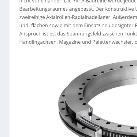
nicht voneinander. Die YRTA-Baureihe wurde jedoc
Bearbeitungsraumes angepasst. Der konstruktive U
zweireihige Axialrollen-Radialnadellager. Außerd
und -flächen sowie mit dem Einsatz neu designter R
Anspruch ist es, das Spannungsfeld zwischen Funkt
Handlingachsen, Magazine und Palettenwechsler, op