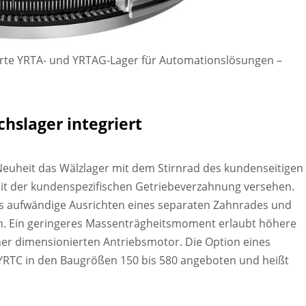
erte YRTA- und YRTAG-Lager für Automationslösungen
–
slager integriert
euheit das Wälzlager mit dem Stirnrad des kundenseitigen
s mit der kundenspezifischen Getriebeverzahnung versehen.
as aufwändige Ausrichten eines separaten Zahnrades und
en. Ein geringeres Massenträgheitsmoment erlaubt höhere
ner dimensionierten Antriebsmotor. Die Option eines
e YRTC in den Baugrößen 150 bis 580 angeboten und heißt