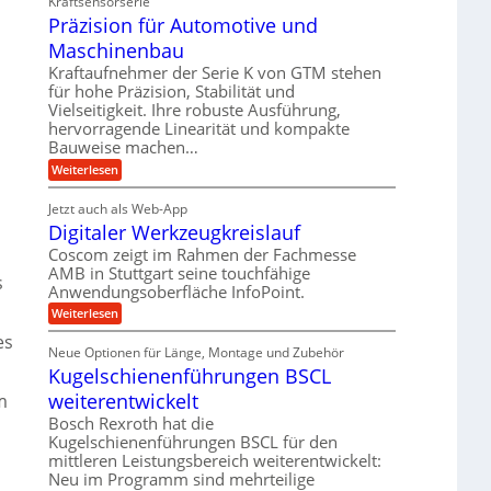
Kraftsensorserie
d
h
t
e
Präzision für Automotive und
n
A
e
s
t
n
Maschinenbau
u
t
v
r
a
f
Kraftaufnehmer der Serie K von GTM stehen
o
i
n
für hohe Präzision, Stabilität und
n
t
g
e
K
Vielseitigkeit. Ihre robuste Ausführung,
r
e
I
b
hervorragende Linearität und kompakte
n
a
w
Bauweise machen…
e
g
i
g
e
f
c
:
Weiterlesen
s
t
h
P
ü
r
e
t
r
r
i
Jetzt auch als Web-App
i
ä
i
e
Digitaler Werkzeugkreislauf
g
r
z
n
b
e
i
a
Coscom zeigt im Rahmen der Fachmesse
e
g
r
s
f
u
AMB in Stuttgart seine touchfähige
a
i
a
s
ü
Anwendungsoberfläche InfoPoint.
l
e
o
n
r
s
n
U
:
Weiterlesen
p
g
M
f
D
r
m
a
ü
es
i
ä
s
Neue Optionen für Länge, Montage und Zubehör
r
g
g
z
c
A
Kugelschienenführungen BSCL
i
e
i
h
u
t
s
b
weiterentwickelt
i
m
t
a
e
n
o
u
l
Bosch Rexroth hat die
H
e
m
e
n
u
Kugelschienenführungen BSCL für den
n
o
r
b
g
mittleren Leistungsbereich weiterentwickelt:
t
W
b
i
Neu im Programm sind mehrteilige
e
e
e
v