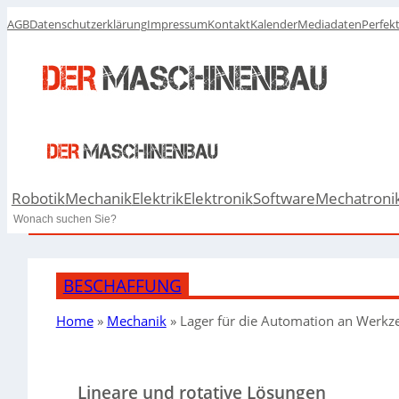
AGB
Datenschutzerklärung
Impressum
Kontakt
Kalender
Mediadaten
Perfek
Robotik
Mechanik
Elektrik
Elektronik
Software
Mechatroni
Search
BESCHAFFUNG
Home
»
Mechanik
»
Lager für die Automation an Werk
Lineare und rotative Lösungen