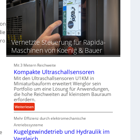
d
o
d
u
z
i
n
e
e
g
s
r
von
e
s
t
die
n
f
pro
Vernetzte Steuerung für Rapida-
ü
Maschinen von Koenig & Bauer
r
d
i
Mit 3 Metern Reichweite
e
Kompakte Ultraschallsensoren
P
Mit den Ultraschallsensoren U1KM in
r
Miniaturbauform erweitert Wenglor sein
o
Portfolio um eine Lösung für Anwendungen,
d
die hohe Reichweiten auf kleinstem Bauraum
u
erfordern.
k
:
Weiterlesen
t
K
i
Mehr Effizienz durch elektromechanische
o
o
m
Antriebssysteme
n
p
Kugelgewindetrieb und Hydraulik im
e
i
a
Vergleich
n