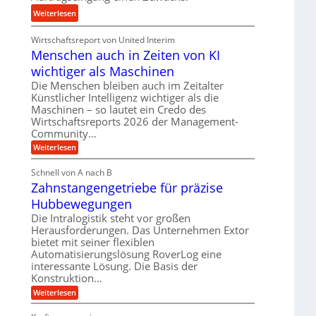
n
u
:
Weiterlesen
d
n
K
H
d
Wirtschaftsreport von United Interim
r
y
l
Menschen auch in Zeiten von KI
o
d
a
n
wichtiger als Maschinen
r
n
e
a
Die Menschen bleiben auch im Zeitalter
g
s
Künstlicher Intelligenz wichtiger als die
u
l
s
Maschinen – so lautet ein Credo des
l
e
Wirtschaftsreports 2026 der Management-
t
i
b
Community…
e
k
i
i
:
Weiterlesen
i
g
M
g
m
e
e
Schnell von A nach B
e
V
n
K
Zahnstangengetriebe für präzise
s
r
e
u
c
t
Hubbewegungen
r
h
g
U
e
Die Intralogistik steht vor großen
g
e
n
m
Herausforderungen. Das Unternehmen Extor
l
l
a
s
bietet mit seiner flexiblen
e
u
g
Automatisierungslösung RoverLog eine
a
c
i
e
interessante Lösung. Die Basis der
h
t
c
i
w
Konstruktion…
z
h
n
i
:
Weiterlesen
u
Z
Z
n
e
n
a
i
d