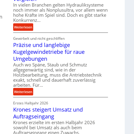
k
d
In vielen Branchen gelten Hydrauliksysteme
t
noch immer als Nonplusultra, vor allem wenn
e
e
hohe Kräfte im Spiel sind. Doch es gibt starke
n
n
U
Konkurrenz…
M
l
i
:
Weiterlesen
t
t
K
r
t
Gewirbelt und nicht geschliffen
u
a
Präzise und langlebige
e
g
s
l
e
Kugelgewindetriebe für raue
c
s
l
Umgebungen
h
t
g
Auch wo Späne, Staub und Schmutz
a
a
e
allgegenwärtig sind, wie in der
l
n
w
Holzbearbeitung, muss die Antriebstechnik
l
d
i
exakt, schnell und dauerhaft zuverlässig
s
n
arbeiten. Für…
e
d
:
Weiterlesen
n
e
P
s
t
Erstes Halbjahr 2026
r
o
r
Krones steigert Umsatz und
ä
r
i
z
Auftragseingang
e
e
i
n
Krones erzielte im ersten Halbjahr 2026
b
s
sowohl bei Umsatz als auch beim
u
e
Auftragseingang einen Zuwachs.