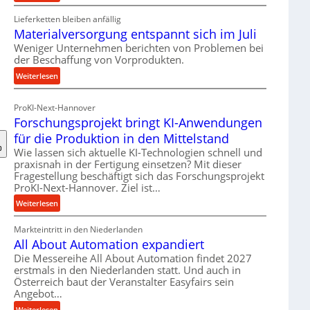
R
Lieferketten bleiben anfällig
o
Materialversorgung entspannt sich im Juli
l
l
Weniger Unternehmen berichten von Problemen bei
der Beschaffung von Vorprodukten.
e
n
:
Weiterlesen
f
M
ü
a
ProKI-Next-Hannover
h
t
Forschungsprojekt bringt KI-Anwendungen
r
e
für die Produktion in den Mittelstand
u
r
n
Wie lassen sich aktuelle KI-Technologien schnell und
i
praxisnah in der Fertigung einsetzen? Mit dieser
g
a
Fragestellung beschäftigt sich das Forschungsprojekt
e
l
ProKI-Next-Hannover. Ziel ist…
n
v
:
e
Weiterlesen
e
F
r
r
Markteintritt in den Niederlanden
o
h
s
All About Automation expandiert
r
ö
o
s
h
Die Messereihe All About Automation findet 2027
r
erstmals in den Niederlanden statt. Und auch in
c
e
g
Österreich baut der Veranstalter Easyfairs sein
h
n
u
Angebot…
u
d
n
n
i
:
Weiterlesen