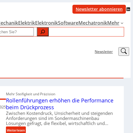
LinkedIn
Newsletter abonnieren
echanik
Elektrik
Elektronik
Software
Mechatronik
Mehr
LinkedIn
Newsletter
Mehr Steifigkeit und Präzision
Rollenführungen erhöhen die Performance
beim Drückprozess
2025
Zwischen Kostendruck, Unsicherheit und steigenden
Anforderungen sind im Sondermaschinenbau
Lösungen gefragt, die flexibel, wirtschaftlich und…
:
Weiterlesen