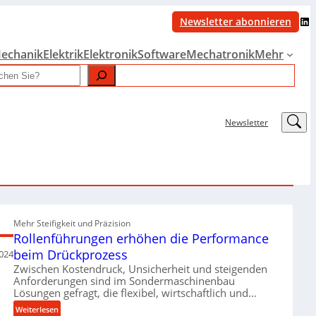
LinkedIn
Newsletter abonnieren
echanik
Elektrik
Elektronik
Software
Mechatronik
Mehr
LinkedIn
Newsletter
Mehr Steifigkeit und Präzision
Rollenführungen erhöhen die Performance
beim Drückprozess
024
Zwischen Kostendruck, Unsicherheit und steigenden
Anforderungen sind im Sondermaschinenbau
Lösungen gefragt, die flexibel, wirtschaftlich und…
:
Weiterlesen