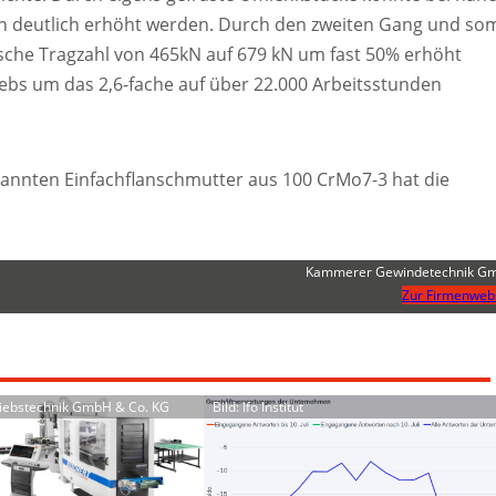
ln deutlich erhöht werden. Durch den zweiten Gang und som
sche Tragzahl von 465kN auf 679 kN um fast 50% erhöht
ebs um das 2,6-fache auf über 22.000 Arbeitsstunden
pannten Einfachflanschmutter aus 100 CrMo7-3 hat die
Kammerer Gewindetechnik G
Zur Firmenweb
triebstechnik GmbH & Co. KG
Bild: Ifo Institut