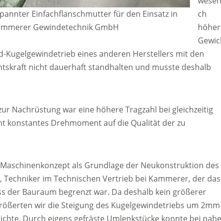
wesent
ch
annter Einfachflanschmutter für den Einsatz in
höher
Kammerer Gewindetechnik GmbH
Gewic
rd-Kugelgewindetrieb eines anderen Herstellers mit den
skraft nicht dauerhaft standhalten und musste deshalb
ur Nachrüstung war eine höhere Tragzahl bei gleichzeitig
ht konstantes Drehmoment auf die Qualität der zu
Maschinenkonzept als Grundlage der Neukonstruktion des
r, Techniker im Technischen Vertrieb bei Kammerer, der das
ss der Bauraum begrenzt war. Da deshalb kein größerer
größerten wir die Steigung des Kugelgewindetriebs um 2mm
lichte. Durch eigens gefräste Umlenkstücke konnte bei nah