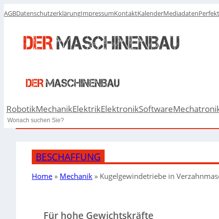
AGB
Datenschutzerklärung
Impressum
Kontakt
Kalender
Mediadaten
Perfek
Robotik
Mechanik
Elektrik
Elektronik
Software
Mechatroni
Search
BESCHAFFUNG
Home
»
Mechanik
»
Kugelgewindetriebe in Verzahnmas
Für hohe Gewichtskräfte