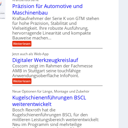
d
h
t
e
Präzision für Automotive und
n
A
e
s
t
n
Maschinenbau
u
t
v
r
a
f
Kraftaufnehmer der Serie K von GTM stehen
o
i
n
für hohe Präzision, Stabilität und
n
t
g
e
K
Vielseitigkeit. Ihre robuste Ausführung,
r
e
I
b
hervorragende Linearität und kompakte
n
a
w
Bauweise machen…
e
g
i
g
e
f
c
:
Weiterlesen
s
t
h
P
ü
r
e
t
r
r
i
Jetzt auch als Web-App
i
ä
i
e
Digitaler Werkzeugkreislauf
g
r
z
n
b
e
i
a
Coscom zeigt im Rahmen der Fachmesse
e
g
r
s
f
u
AMB in Stuttgart seine touchfähige
a
i
a
ü
Anwendungsoberfläche InfoPoint.
l
e
o
n
r
s
n
U
:
Weiterlesen
p
g
M
f
D
r
m
a
ü
i
ä
s
Neue Optionen für Länge, Montage und Zubehör
r
g
g
z
c
A
Kugelschienenführungen BSCL
i
e
i
h
u
t
s
b
weiterentwickelt
i
t
a
e
n
o
u
l
Bosch Rexroth hat die
H
e
m
e
n
u
Kugelschienenführungen BSCL für den
n
o
r
b
g
mittleren Leistungsbereich weiterentwickelt:
t
W
b
i
Neu im Programm sind mehrteilige
e
e
e
v