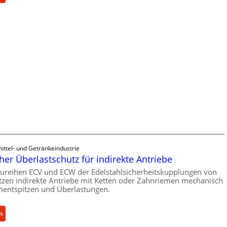
M
a
s
c
h
i
n
e
n
b
a
u
-
B
ittel- und Getränkeindustrie
e
er Überlastschutz für indirekte Antriebe
s
ureihen ECV und ECW der Edelstahlsicherheitskupplungen von
t
zen indirekte Antriebe mit Ketten oder Zahnriemen mechanisch
e
entspitzen und Überlastungen.
l
l
:
en
u
M