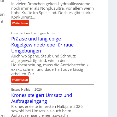
li
k
In vielen Branchen gelten Hydrauliksysteme
d
t
noch immer als Nonplusultra, vor allem wenn
e
e
hohe Kräfte im Spiel sind. Doch es gibt starke
n
en
U
Konkurrenz…
M
ht
l
:
Weiterlesen
i
t
K
t
r
Gewirbelt und nicht geschliffen
u
t
a
Präzise und langlebige
g
e
s
e
l
Kugelgewindetriebe für raue
c
l
s
Umgebungen
h
g
t
Auch wo Späne, Staub und Schmutz
a
e
a
allgegenwärtig sind, wie in der
l
w
n
Holzbearbeitung, muss die Antriebstechnik
l
i
d
exakt, schnell und dauerhaft zuverlässig
s
n
arbeiten. Für…
e
d
:
Weiterlesen
n
e
P
s
t
Erstes Halbjahr 2026
r
o
r
Krones steigert Umsatz und
ä
r
i
z
Auftragseingang
e
e
i
n
Krones erzielte im ersten Halbjahr 2026
b
s
sowohl bei Umsatz als auch beim
u
e
Auftragseingang einen Zuwachs.
ezu