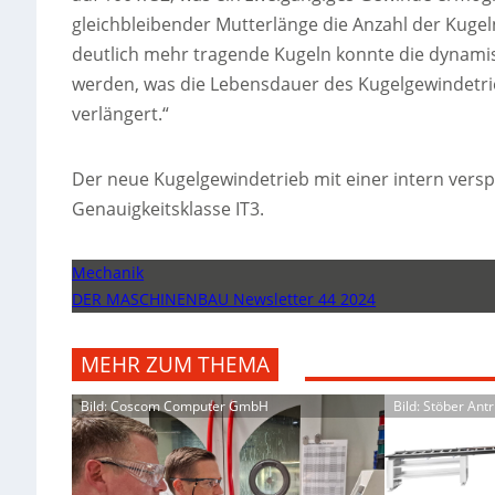
gleichbleibender Mutterlänge die Anzahl der Kuge
deutlich mehr tragende Kugeln konnte die dynami
werden, was die Lebensdauer des Kugelgewindetri
verlängert.“
Der neue Kugelgewindetrieb mit einer intern vers
Genauigkeitsklasse IT3.
Mechanik
DER MASCHINENBAU Newsletter 44 2024
MEHR ZUM THEMA
Bild: Coscom Computer GmbH
Bild: Stöber An