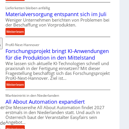
R
Lieferketten bleiben anfällig
o
Materialversorgung entspannt sich im Juli
l
l
Weniger Unternehmen berichten von Problemen bei
der Beschaffung von Vorprodukten.
e
n
:
Weiterlesen
f
M
ü
a
ProKI-Next-Hannover
h
t
Forschungsprojekt bringt KI-Anwendungen
r
e
für die Produktion in den Mittelstand
u
r
n
Wie lassen sich aktuelle KI-Technologien schnell und
i
praxisnah in der Fertigung einsetzen? Mit dieser
g
a
Fragestellung beschäftigt sich das Forschungsprojekt
e
l
ProKI-Next-Hannover. Ziel ist…
n
v
:
e
Weiterlesen
e
F
r
r
Markteintritt in den Niederlanden
o
h
s
All About Automation expandiert
r
ö
o
s
er
h
Die Messereihe All About Automation findet 2027
r
erstmals in den Niederlanden statt. Und auch in
c
e
g
Österreich baut der Veranstalter Easyfairs sein
h
n
u
Angebot…
de
u
d
n
n
i
:
Weiterlesen