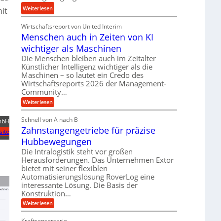
n
u
:
Weiterlesen
it
d
n
K
H
d
Wirtschaftsreport von United Interim
r
y
l
Menschen auch in Zeiten von KI
o
d
a
n
wichtiger als Maschinen
r
n
e
a
Die Menschen bleiben auch im Zeitalter
g
s
Künstlicher Intelligenz wichtiger als die
u
l
s
Maschinen – so lautet ein Credo des
l
e
Wirtschaftsreports 2026 der Management-
t
i
b
Community…
e
k
i
i
:
Weiterlesen
i
g
M
g
m
e
e
Schnell von A nach B
e
mbH
V
n
K
Zahnstangengetriebe für präzise
s
r
site
e
u
c
t
Hubbewegungen
r
h
g
U
e
Die Intralogistik steht vor großen
g
e
n
m
Herausforderungen. Das Unternehmen Extor
l
l
a
s
bietet mit seiner flexiblen
e
u
g
Automatisierungslösung RoverLog eine
a
c
i
e
interessante Lösung. Die Basis der
h
t
c
i
w
Konstruktion…
z
h
n
i
:
Weiterlesen
u
Z
Z
n
e
n
a
i
d
Kraftsensorserie