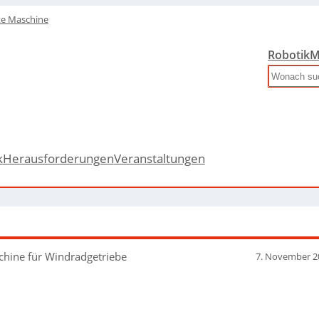
te Maschine
Robotik
M
Search
k
Herausforderungen
Veranstaltungen
chine für Windradgetriebe
7. November 2