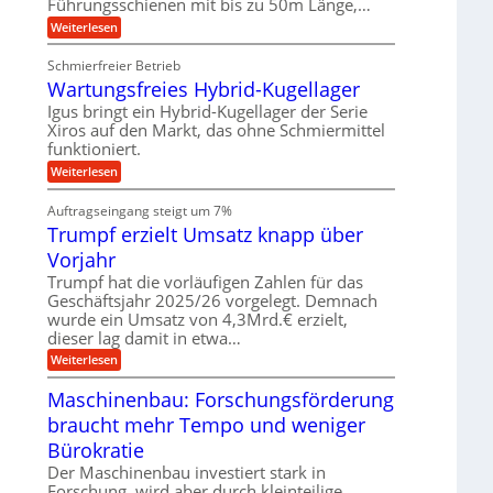
Führungsschienen mit bis zu 50m Länge,…
r
n
w
e
k
e
:
Weiterlesen
u
z
g
K
n
e
u
u
d
u
Schmierfreier Betrieb
n
g
M
g
g
Wartungsfreies Hybrid-Kugellager
e
a
k
e
l
s
Igus bringt ein Hybrid-Kugellager der Serie
r
n
s
c
e
Xiros auf den Markt, das ohne Schmiermittel
c
h
i
funktioniert.
h
i
s
i
n
:
Weiterlesen
l
e
e
W
a
n
n
a
u
Auftragseingang steigt um 7%
e
b
r
f
n
a
Trumpf erzielt Umsatz knapp über
t
f
u
u
Vorjahr
ü
n
h
g
Trumpf hat die vorläufigen Zahlen für das
r
s
Geschäftsjahr 2025/26 vorgelegt. Demnach
u
f
wurde ein Umsatz von 4,3Mrd.€ erzielt,
n
r
g
dieser lag damit in etwa…
e
e
i
:
Weiterlesen
n
e
T
B
s
r
Maschinenbau: Forschungsförderung
S
H
u
C
y
braucht mehr Tempo und weniger
m
L
b
p
w
Bürokratie
r
f
e
i
e
Der Maschinenbau investiert stark in
i
d
r
t
Forschung, wird aber durch kleinteilige