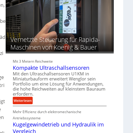
d
o
d
n,
u
z
i
n
e
e
g
s
r
ebe
e
s
t
n
f
äd
Vernetzte Steuerung für Rapida-
ü
Maschinen von Koenig & Bauer
r
zi
d
i
Mit 3 Metern Reichweite
e
Kompakte Ultraschallsensoren
P
Mit den Ultraschallsensoren U1KM in
r
ge
Miniaturbauform erweitert Wenglor sein
o
Portfolio um eine Lösung für Anwendungen,
ri
d
die hohe Reichweiten auf kleinstem Bauraum
u
erfordern.
k
igt
:
Weiterlesen
t
K
e
i
Mehr Effizienz durch elektromechanische
o
o
en
m
Antriebssysteme
n
p
Kugelgewindetrieb und Hydraulik im
i
a
Vergleich
n