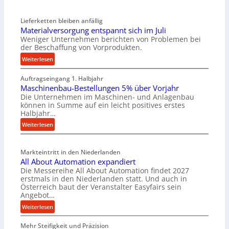
Lieferketten bleiben anfällig
Materialversorgung entspannt sich im Juli
Weniger Unternehmen berichten von Problemen bei
der Beschaffung von Vorprodukten.
:
Weiterlesen
M
Auftragseingang 1. Halbjahr
a
Maschinenbau-Bestellungen 5% über Vorjahr
t
Die Unternehmen im Maschinen- und Anlagenbau
e
können in Summe auf ein leicht positives erstes
r
Halbjahr…
i
:
Weiterlesen
a
M
l
a
v
Markteintritt in den Niederlanden
s
e
All About Automation expandiert
c
r
Die Messereihe All About Automation findet 2027
h
s
erstmals in den Niederlanden statt. Und auch in
i
o
Österreich baut der Veranstalter Easyfairs sein
n
Angebot…
r
e
g
:
Weiterlesen
n
u
A
b
n
Mehr Steifigkeit und Präzision
l