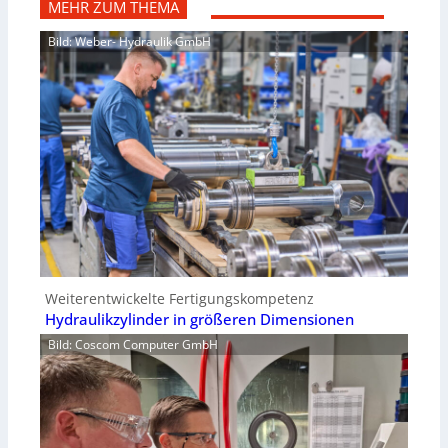
MEHR ZUM THEMA
Bild: Weber- Hydraulik GmbH
Weiterentwickelte Fertigungskompetenz
Hydraulikzylinder in größeren Dimensionen
Bild: Coscom Computer GmbH