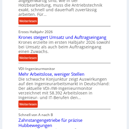
allgegenwärtig sind, wie in der
g
Holzbearbeitung, muss die Antriebstechnik
D
e
exakt, schnell und dauerhaft zuverlässig
r
w
arbeiten. Für…
ü
i
:
Weiterlesen
c
n
P
k
d
Erstes Halbjahr 2026
r
p
e
Krones steigert Umsatz und Auftragseingang
ä
r
t
Krones erzielte im ersten Halbjahr 2026 sowohl
z
o
r
bei Umsatz als auch beim Auftragseingang
i
z
einen Zuwachs.
i
s
e
e
:
Weiterlesen
e
s
b
K
u
s
u
VDI-Ingenieurmonitor
r
n
n
Mehr Arbeitslose, weniger Stellen
o
d
Die schwache Konjunktur zeigt Auswirkungen
d
n
l
auf den Ingenieurarbeitsmarkt in Deutschland:
H
e
a
Der aktuelle VDI-/IW-Ingenieurmonitor
y
s
n
verzeichnet mit 58.392 Arbeitslosen in
d
s
Ingenieur- und IT-Berufen den…
g
r
t
l
:
Weiterlesen
a
e
e
M
u
i
b
Schnell von A nach B
e
l
g
i
Zahnstangengetriebe für präzise
h
i
e
g
Hubbewegungen
r
k
r