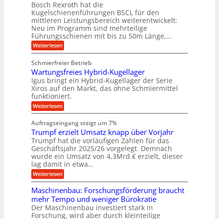
a
t
ä
n
Bosch Rexroth hat die
u
e
l
o
z
Kugelschienenführungen BSCL für den
g
e
e
m
i
n
mittleren Leistungsbereich weiterentwickelt:
r
o
s
U
Neu im Programm sind mehrteilige
W
t
e
m
Führungsschienen mit bis zu 50m Länge,…
e
i
H
r
g
v
u
:
Weiterlesen
k
e
b
K
e
z
u
b
u
b
Schmierfreier Betrieb
e
n
e
g
u
u
d
Wartungsfreies Hybrid-Kugellager
w
e
g
M
e
l
Igus bringt ein Hybrid-Kugellager der Serie
n
k
a
g
s
Xiros auf den Markt, das ohne Schmiermittel
g
r
s
u
c
funktioniert.
e
c
e
n
h
i
h
:
g
Weiterlesen
i
n
s
i
W
e
e
l
n
a
n
n
Auftragseingang steigt um 7%
a
e
r
e
u
Trumpf erzielt Umsatz knapp über Vorjahr
n
t
n
f
b
u
Trumpf hat die vorläufigen Zahlen für das
f
a
n
ü
Geschäftsjahr 2025/26 vorgelegt. Demnach
u
g
h
wurde ein Umsatz von 4,3Mrd.€ erzielt, dieser
s
r
lag damit in etwa…
f
u
:
r
Weiterlesen
n
T
e
g
r
i
e
Maschinenbau: Forschungsförderung braucht
u
e
n
mehr Tempo und weniger Bürokratie
m
s
B
Der Maschinenbau investiert stark in
p
H
S
Forschung, wird aber durch kleinteilige
f
y
C