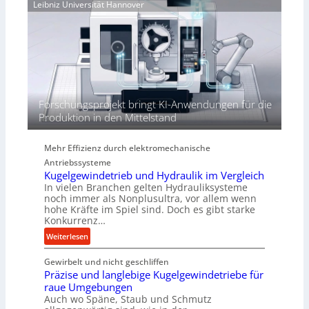
e
Leibniz Universität Hannover
r
j
r
h
a
t
ö
h
h
r
e
n
d
i
Forschungsprojekt bringt KI-Anwendungen für die
e
Produktion in den Mittelstand
P
e
Mehr Effizienz durch elektromechanische
r
Antriebssysteme
f
Kugelgewindetrieb und Hydraulik im Vergleich
o
In vielen Branchen gelten Hydrauliksysteme
r
noch immer als Nonplusultra, vor allem wenn
m
hohe Kräfte im Spiel sind. Doch es gibt starke
a
Konkurrenz…
n
:
Weiterlesen
c
K
e
Gewirbelt und nicht geschliffen
u
b
Präzise und langlebige Kugelgewindetriebe für
g
e
raue Umgebungen
e
i
Auch wo Späne, Staub und Schmutz
l
m