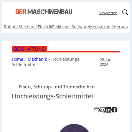
Linked
Newsletter
Robotik
Mechanik
Elektrik
Elektronik
Software
Mechatronik
Herausf
BESCHAFFUNG
Home
»
Mechanik
»
Hochleistungs-
28. Juni
2024
Schleifmittel
Fiber-, Schrupp- und Trennscheiben
Hochleistungs-Schleifmittel