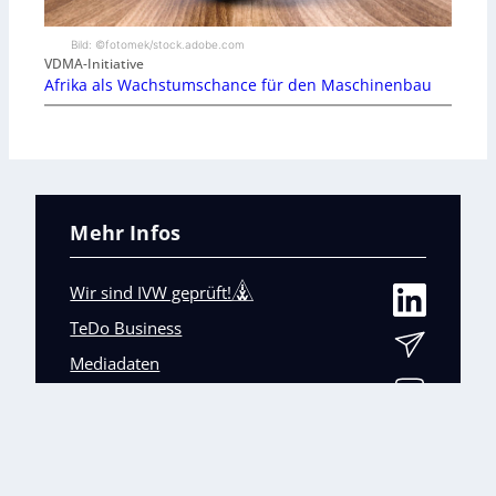
Bild: ©fotomek/stock.adobe.com
VDMA-Initiative
Afrika als Wachstumschance für den Maschinenbau
Mehr Infos
Wir sind IVW geprüft!
TeDo Business
Mediadaten
Abo-Service