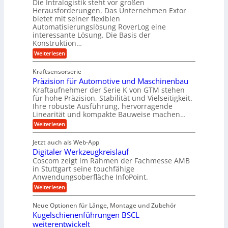
Die Intralogistik steht vor großen
e
A
i
t
Herausforderungen. Das Unternehmen Extor
K
r
m
bietet mit seiner flexiblen
U
u
b
Automatisierungslösung RoverLog eine
V
m
g
e
interessante Lösung. Die Basis der
e
s
e
Konstruktion…
i
r
a
l
t
:
Weiterlesen
g
t
g
Z
s
l
a
z
e
Kraftsensorserie
l
h
e
u
w
Präzision für Automotive und Maschinenbau
o
n
i
n
s
Kraftaufnehmer der Serie K von GTM stehen
i
s
c
t
d
für hohe Präzision, Stabilität und Vielseitigkeit.
n
e
a
h
Ihre robuste Ausführung, hervorragende
A
d
n
,
Linearität und kompakte Bauweise machen…
u
g
e
w
:
e
Weiterlesen
f
t
e
P
n
t
r
r
g
n
Jetzt auch als Web-App
r
ä
e
i
i
Digitaler Werkzeugkreislauf
z
t
a
e
g
i
r
Coscom zeigt im Rahmen der Fachmesse AMB
g
b
s
i
in Stuttgart seine touchfähige
e
s
i
e
e
Anwendungsoberfläche InfoPoint.
r
o
b
e
f
:
Weiterlesen
S
n
e
i
D
f
ü
f
t
i
ü
ü
n
Neue Optionen für Länge, Montage und Zubehör
r
e
g
r
r
g
Kugelschienenführungen BSCL
r
i
A
l
p
a
t
weiterentwickelt
u
r
a
l