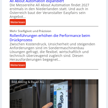
All About Automation expandiert
c
r
Die Messereihe All About Automation findet 2027
h
s
erstmals in den Niederlanden statt. Und auch in
i
o
Österreich baut der Veranstalter Easyfairs sein
n
Angebot…
r
e
g
:
Weiterlesen
n
u
A
b
n
Mehr Steifigkeit und Präzision
l
a
g
Rollenführungen erhöhen die Performance beim
l
u
e
Drückprozess
A
-
Zwischen Kostendruck, Unsicherheit und steigenden
n
b
B
Anforderungen sind im Sondermaschinenbau
t
o
Lösungen gefragt, die flexibel, wirtschaftlich und
e
s
u
technisch überzeugend zugleich sind. Diesen
s
p
t
Herausforderungen begegnet…
t
a
A
:
Weiterlesen
e
n
u
R
l
n
t
o
l
t
o
l
u
s
m
Bild: Koenig & Bauer AG
l
n
i
a
e
g
c
t
n
e
h
i
f
n
i
o
ü
5
m
n
h
%
J