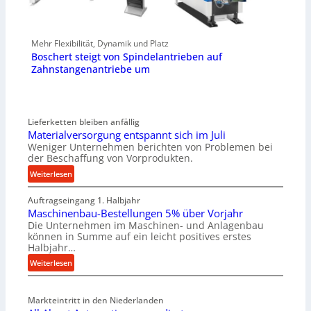
Mehr Flexibilität, Dynamik und Platz
Boschert steigt von Spindelantrieben auf
Zahnstangenantriebe um
Lieferketten bleiben anfällig
Materialversorgung entspannt sich im Juli
Weniger Unternehmen berichten von Problemen bei
der Beschaffung von Vorprodukten.
:
Weiterlesen
M
Auftragseingang 1. Halbjahr
a
Maschinenbau-Bestellungen 5% über Vorjahr
t
Die Unternehmen im Maschinen- und Anlagenbau
e
können in Summe auf ein leicht positives erstes
r
Halbjahr…
i
:
Weiterlesen
a
M
l
a
v
Markteintritt in den Niederlanden
s
e