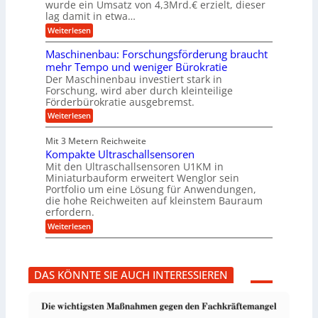
g
h
wurde ein Umsatz von 4,3Mrd.€ erzielt, dieser
s
r
lag damit in etwa…
f
u
:
r
Weiterlesen
n
T
e
g
r
i
e
Maschinenbau: Forschungsförderung braucht
u
e
n
mehr Tempo und weniger Bürokratie
m
s
B
Der Maschinenbau investiert stark in
p
H
S
Forschung, wird aber durch kleinteilige
f
y
C
e
b
Förderbürokratie ausgebremst.
L
r
r
w
:
Weiterlesen
z
i
e
M
i
d
i
a
e
-
Mit 3 Metern Reichweite
t
s
l
K
e
Kompakte Ultraschallsensoren
c
t
u
r
h
Mit den Ultraschallsensoren U1KM in
U
g
e
i
Miniaturbauform erweitert Wenglor sein
m
e
n
n
Portfolio um eine Lösung für Anwendungen,
s
l
t
e
a
l
die hohe Reichweiten auf kleinstem Bauraum
w
n
t
a
erfordern.
i
b
z
g
c
a
:
Weiterlesen
k
e
k
u
K
n
r
e
:
o
a
l
F
m
p
t
o
p
p
DAS KÖNNTE SIE AUCH INTERESSIEREN
r
a
ü
s
k
b
c
t
e
h
e
r
u
U
V