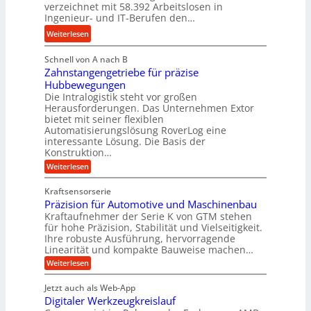
s
n
verzeichnet mit 58.392 Arbeitslosen in
d
s
Ingenieur- und IT-Berufen den…
g
r
t
l
:
Weiterlesen
a
e
e
M
u
i
b
Schnell von A nach B
e
l
g
i
Zahnstangengetriebe für präzise
h
i
e
g
Hubbewegungen
r
k
r
Die Intralogistik steht vor großen
e
A
i
t
Herausforderungen. Das Unternehmen Extor
K
r
m
bietet mit seiner flexiblen
U
u
b
Automatisierungslösung RoverLog eine
V
m
g
e
interessante Lösung. Die Basis der
e
s
e
Konstruktion…
i
r
a
l
t
:
Weiterlesen
g
t
g
Z
s
l
a
z
e
Kraftsensorserie
l
h
e
u
w
Präzision für Automotive und Maschinenbau
o
n
i
n
s
Kraftaufnehmer der Serie K von GTM stehen
i
s
c
t
d
für hohe Präzision, Stabilität und Vielseitigkeit.
n
e
a
h
Ihre robuste Ausführung, hervorragende
A
d
n
,
Linearität und kompakte Bauweise machen…
u
g
e
w
:
e
Weiterlesen
f
t
e
P
n
t
r
r
g
n
Jetzt auch als Web-App
r
ä
e
i
i
Digitaler Werkzeugkreislauf
z
t
a
e
g
i