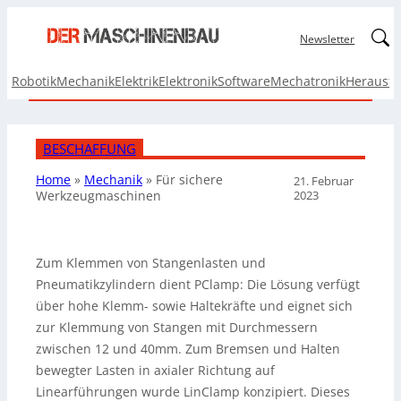
Linked
Newsletter
Robotik
Mechanik
Elektrik
Elektronik
Software
Mechatronik
Herausf
BESCHAFFUNG
Home
»
Mechanik
»
Für sichere
21. Februar
2023
Werkzeugmaschinen
Zum Klemmen von Stangenlasten und
Pneumatikzylindern dient PClamp: Die Lösung verfügt
über hohe Klemm- sowie Haltekräfte und eignet sich
zur Klemmung von Stangen mit Durchmessern
zwischen 12 und 40mm. Zum Bremsen und Halten
bewegter Lasten in axialer Richtung auf
Linearführungen wurde LinClamp konzipiert. Dieses