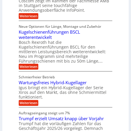
r
Coscom zeigt im Rahmen der Fachmesse AMB
g
b
s
i
in Stuttgart seine touchfähige
e
s
i
e
e
Anwendungsoberfläche InfoPoint.
r
o
b
e
f
:
Weiterlesen
S
n
e
i
D
f
ü
f
t
i
ü
ü
n
Neue Optionen für Länge, Montage und Zubehör
r
e
g
r
r
g
Kugelschienenführungen BSCL
r
i
A
l
p
a
t
weiterentwickelt
u
r
a
l
a
t
ä
n
Bosch Rexroth hat die
u
e
l
o
z
Kugelschienenführungen BSCL für den
g
e
e
m
i
n
mittleren Leistungsbereich weiterentwickelt:
r
o
s
U
Neu im Programm sind mehrteilige
W
t
e
m
Führungsschienen mit bis zu 50m Länge,…
e
i
H
r
g
v
u
:
Weiterlesen
k
e
b
K
e
z
u
b
u
b
Schmierfreier Betrieb
e
n
e
g
u
u
d
Wartungsfreies Hybrid-Kugellager
w
e
g
M
e
l
Igus bringt ein Hybrid-Kugellager der Serie
n
k
a
g
s
Xiros auf den Markt, das ohne Schmiermittel
g
r
s
u
c
funktioniert.
e
c
e
n
h
i
h
:
g
Weiterlesen
i
n
s
i
W
e
e
l
n
a
n
n
Auftragseingang steigt um 7%
a
e
r
e
u
Trumpf erzielt Umsatz knapp über Vorjahr
n
t
n
f
b
u
Trumpf hat die vorläufigen Zahlen für das
f
a
n
ü
Geschäftsjahr 2025/26 vorgelegt. Demnach
u