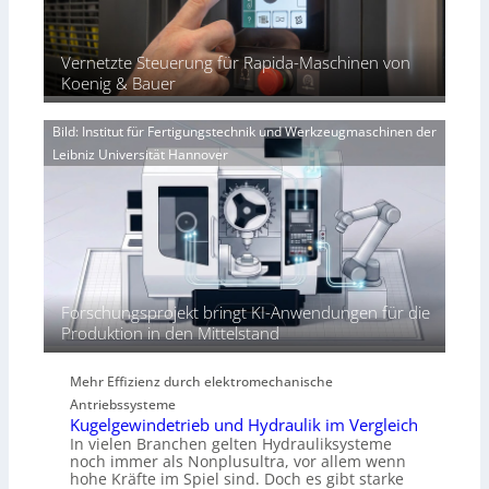
e
r
ü
u
x
u
b
l
p
n
e
Vernetzte Steuerung für Rapida-Maschinen von
i
a
g
r
Koenig & Bauer
n
e
V
d
n
o
i
Bild: Institut für Fertigungstechnik und Werkzeugmaschinen der
e
r
e
Leibniz Universität Hannover
r
j
r
h
a
t
ö
h
h
r
e
n
d
i
Forschungsprojekt bringt KI-Anwendungen für die
e
Produktion in den Mittelstand
P
e
Mehr Effizienz durch elektromechanische
r
Antriebssysteme
f
Kugelgewindetrieb und Hydraulik im Vergleich
o
In vielen Branchen gelten Hydrauliksysteme
r
noch immer als Nonplusultra, vor allem wenn
m
hohe Kräfte im Spiel sind. Doch es gibt starke
a