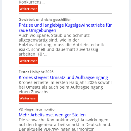
Konkurrenz…
n
:
Weiterlesen
c
K
e
Gewirbelt und nicht geschliffen
u
b
Präzise und langlebige Kugelgewindetriebe für
g
e
raue Umgebungen
e
i
Auch wo Späne, Staub und Schmutz
l
m
allgegenwärtig sind, wie in der
g
Holzbearbeitung, muss die Antriebstechnik
D
e
exakt, schnell und dauerhaft zuverlässig
r
w
arbeiten. Für…
ü
i
:
Weiterlesen
c
n
P
k
d
Erstes Halbjahr 2026
r
p
e
Krones steigert Umsatz und Auftragseingang
ä
r
t
Krones erzielte im ersten Halbjahr 2026 sowohl
z
o
r
bei Umsatz als auch beim Auftragseingang
i
z
einen Zuwachs.
i
s
e
e
:
Weiterlesen
e
s
b
K
u
s
u
VDI-Ingenieurmonitor
r
n
n
Mehr Arbeitslose, weniger Stellen
o
d
Die schwache Konjunktur zeigt Auswirkungen
d
n
l
auf den Ingenieurarbeitsmarkt in Deutschland:
H
e
a
Der aktuelle VDI-/IW-Ingenieurmonitor
y