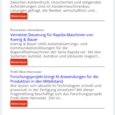
Zwischen Kostendruck, Unsicherheit und steigenden
b
Anforderungen sind im Sondermaschinenbau
o
Lösungen gefragt, die flexibel, wirtschaftlich und…
u
:
Weiterlesen
t
R
A
o
u
Rüstzeiten minimieren
l
t
Vernetzte Steuerung für Rapida-Maschinen von
l
o
Koenig & Bauer
e
m
Koenig & Bauer stellt Automatisierungs- und
n
a
Kommunikationslösungen für die
f
t
Bogenoffsetmaschinen der Serie Rapida vor. Mit den
ü
Systemen AutoSet, AutoRun und JobGuide reagiert…
i
h
o
:
Weiterlesen
r
n
V
u
e
ProKI-Next-Hannover
e
n
x
Forschungsprojekt bringt KI-Anwendungen für die
r
g
Produktion in den Mittelstand
p
n
e
Wie lassen sich aktuelle KI-Technologien schnell und
a
e
n
praxisnah in der Fertigung einsetzen? Mit dieser
n
t
Fragestellung beschäftigt sich das Forschungsprojekt
e
d
z
ProKI-Next-Hannover. Ziel ist…
r
i
t
:
Weiterlesen
h
e
e
F
ö
r
S
o
h
t