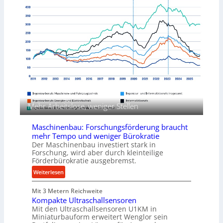
-
c
n
A
k
e
n
p
n
w
r
v
e
o
o
n
z
n
d
e
K
u
s
o
n
s
e
g
n
e
i
n
Mehr Arbeitslose, weniger Stellen
g
f
&
ü
Maschinenbau: Forschungsförderung braucht
B
r
mehr Tempo und weniger Bürokratie
a
d
Der Maschinenbau investiert stark in
u
i
Forschung, wird aber durch kleinteilige
e
Förderbürokratie ausgebremst.
e
r
P
:
Weiterlesen
r
M
o
Mit 3 Metern Reichweite
a
d
Kompakte Ultraschallsensoren
s
Mit den Ultraschallsensoren U1KM in
u
c
Miniaturbauform erweitert Wenglor sein
k
h