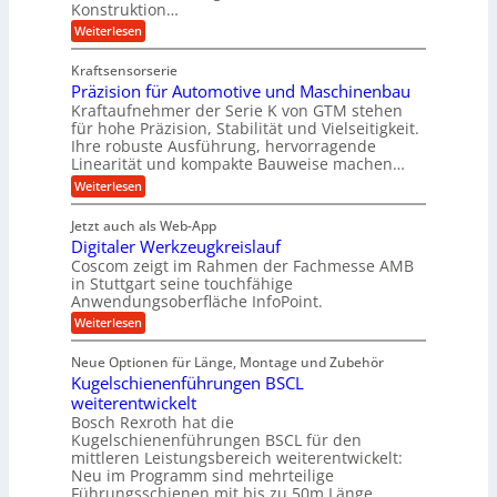
h
h
Konstruktion…
e
l
t
e
i
n
:
Weiterlesen
n
e
n
w
Z
e
i
Z
i
a
i
u
e
Kraftsensorserie
g
c
h
e
n
i
Präzision für Automotive und Maschinenbau
n
e
n
h
t
d
s
Kraftaufnehmer der Serie K von GTM stehen
S
r
e
t
t
e
für hohe Präzision, Stabilität und Vielseitigkeit.
n
B
a
a
Ihre robuste Ausführung, hervorragende
v
t
n
n
ü
o
Linearität und kompakte Bauweise machen…
r
g
d
n
r
:
e
Weiterlesen
o
i
K
o
P
n
r
I
e
r
g
t
k
w
Jetzt auch als Web-App
b
ä
e
i
i
r
Digitaler Werkzeugkreislauf
z
t
n
e
c
a
i
r
Coscom zeigt im Rahmen der Fachmesse AMB
R
h
f
s
i
ü
in Stuttgart seine touchfähige
t
t
i
ü
e
s
Anwendungsoberfläche InfoPoint.
i
i
o
b
s
r
g
:
Weiterlesen
n
e
e
e
e
r
D
f
f
l
r
i
ü
ü
a
s
Neue Optionen für Länge, Montage und Zubehör
a
g
r
r
h
u
l
Kugelschienenführungen BSCL
i
A
p
e
s
t
e
weiterentwickelt
u
r
i
M
a
t
ä
m
Bosch Rexroth hat die
U
a
l
o
z
Kugelschienenführungen BSCL für den
s
m
e
m
i
mittleren Leistungsbereich weiterentwickelt:
c
r
g
o
s
h
Neu im Programm sind mehrteilige
W
t
e
e
i
Führungsschienen mit bis zu 50m Länge,…
e
i
H