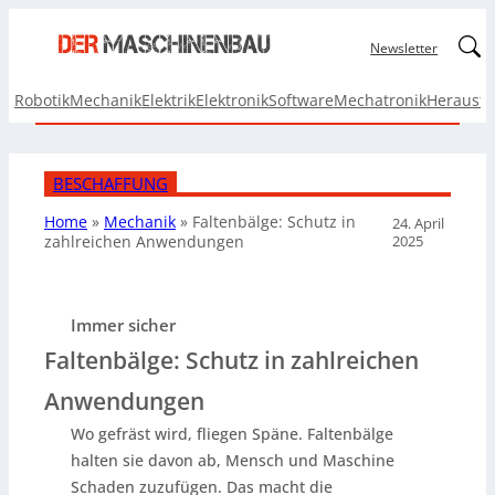
Linked
Newsletter
Robotik
Mechanik
Elektrik
Elektronik
Software
Mechatronik
Herausf
BESCHAFFUNG
Home
»
Mechanik
»
Faltenbälge: Schutz in
24. April
2025
zahlreichen Anwendungen
Immer sicher
Faltenbälge: Schutz in zahlreichen
Anwendungen
Wo gefräst wird, fliegen Späne. Faltenbälge
halten sie davon ab, Mensch und Maschine
Schaden zuzufügen. Das macht die