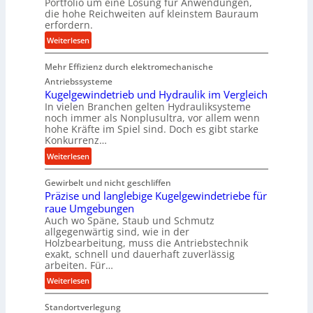
Portfolio um eine Lösung für Anwendungen,
t
i
die hohe Reichweiten auf kleinstem Bauraum
i
n
erfordern.
o
e
:
Weiterlesen
n
n
K
i
b
Mehr Effizienz durch elektromechanische
o
n
a
m
Antriebssysteme
d
u
p
Kugelgewindetrieb und Hydraulik im Vergleich
e
:
In vielen Branchen gelten Hydrauliksysteme
a
n
F
noch immer als Nonplusultra, vor allem wenn
k
M
o
hohe Kräfte im Spiel sind. Doch es gibt starke
t
i
Konkurrenz…
r
e
t
s
:
Weiterlesen
U
t
c
K
l
e
h
Gewirbelt und nicht geschliffen
u
t
l
u
Präzise und langlebige Kugelgewindetriebe für
g
r
s
n
raue Umgebungen
e
a
t
Auch wo Späne, Staub und Schmutz
g
l
s
allgegenwärtig sind, wie in der
a
s
g
c
Holzbearbeitung, muss die Antriebstechnik
n
f
e
h
exakt, schnell und dauerhaft zuverlässig
d
ö
w
arbeiten. Für…
a
r
i
l
:
Weiterlesen
d
n
l
P
e
d
s
Standortverlegung
r
r