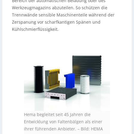
Bereich der automatischen Beladung oder des
Werkzeugmagazins abzuteilen. So schützen die
Trennwände sensible Maschinenteile während der
Zerspanung vor scharfkantigen Spänen und
Kühlschmierflüssigkeit.
Hema begleitet seit 45 Jahren die
Entwicklung von Faltenbälgen als einer
ihrer führenden Anbieter.
–
Bild: HEMA