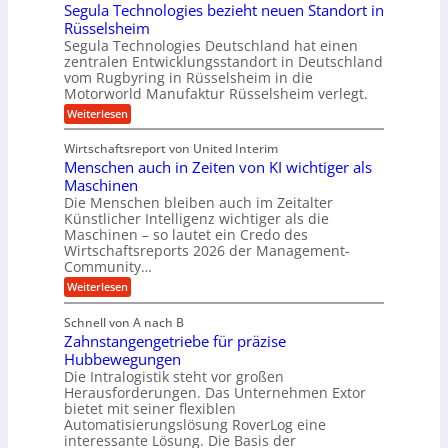
e
e
Segula Technologies bezieht neuen Standort in
ä
u
t
Rüsselsheim
n
z
n
r
Segula Technologies Deutschland hat einen
s
i
g
i
zentralen Entwicklungsstandort in Deutschland
o
s
vom Rugbyring in Rüsselsheim in die
b
e
r
e
Motorworld Manufaktur Rüsselsheim verlegt.
r
b
e
u
:
Weiterlesen
a
u
n
n
S
u
n
e
d
Wirtschaftsreport von United Interim
c
g
d
l
Menschen auch in Zeiten von KI wichtiger als
u
h
H
a
l
Maschinen
t
y
a
n
Die Menschen bleiben auch im Zeitalter
m
T
d
Künstlicher Intelligenz wichtiger als die
g
e
e
r
Maschinen – so lautet ein Credo des
l
c
h
Wirtschaftsreports 2026 der Management-
a
h
e
Community…
r
n
u
b
o
T
:
Weiterlesen
l
l
i
M
e
i
o
e
g
Schnell von A nach B
g
m
k
n
e
i
Zahnstangengetriebe für präzise
s
p
i
e
K
c
Hubbewegungen
o
m
s
h
u
Die Intralogistik steht vor großen
b
u
V
e
g
Herausforderungen. Das Unternehmen Extor
e
n
n
e
z
bietet mit seiner flexiblen
e
a
d
i
r
Automatisierungslösung RoverLog eine
u
l
e
w
interessante Lösung. Die Basis der
g
c
g