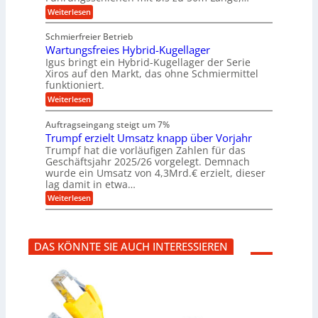
n
b
r
v
u
:
Weiterlesen
e
k
u
e
b
K
n
z
u
b
u
n
Schmierfreier Betrieb
e
n
e
g
g
u
d
Wartungsfreies Hybrid-Kugellager
w
e
g
M
e
e
l
Igus bringt ein Hybrid-Kugellager der Serie
k
a
g
s
n
Xiros auf den Markt, das ohne Schmiermittel
r
s
u
c
funktioniert.
e
c
n
h
i
h
:
g
Weiterlesen
i
s
i
W
e
e
l
n
a
n
n
Auftragseingang steigt um 7%
a
e
r
e
u
Trumpf erzielt Umsatz knapp über Vorjahr
n
t
n
f
b
u
Trumpf hat die vorläufigen Zahlen für das
f
a
n
ü
Geschäftsjahr 2025/26 vorgelegt. Demnach
u
g
h
wurde ein Umsatz von 4,3Mrd.€ erzielt, dieser
s
r
lag damit in etwa…
f
u
:
r
Weiterlesen
n
T
e
g
r
i
e
u
e
n
m
s
B
DAS KÖNNTE SIE AUCH INTERESSIEREN
p
H
S
f
y
C
e
b
L
r
r
w
z
i
e
i
d
i
e
-
t
l
K