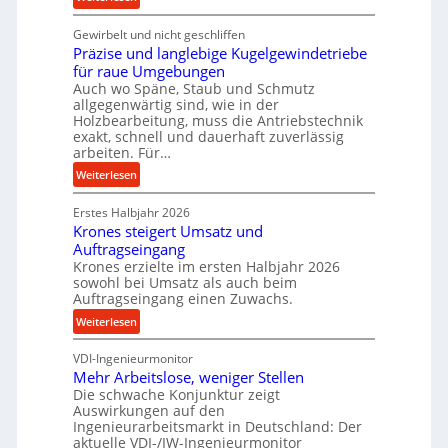
c
K
e
Gewirbelt und nicht geschliffen
u
b
Präzise und langlebige Kugelgewindetriebe
g
e
für raue Umgebungen
e
i
Auch wo Späne, Staub und Schmutz
l
m
allgegenwärtig sind, wie in der
g
Holzbearbeitung, muss die Antriebstechnik
D
e
exakt, schnell und dauerhaft zuverlässig
r
w
arbeiten. Für…
ü
i
:
Weiterlesen
c
n
P
k
d
Erstes Halbjahr 2026
r
p
e
Krones steigert Umsatz und
ä
r
t
Auftragseingang
z
o
r
Krones erzielte im ersten Halbjahr 2026
i
z
i
sowohl bei Umsatz als auch beim
s
e
Auftragseingang einen Zuwachs.
e
e
s
b
:
Weiterlesen
u
s
u
K
n
n
VDI-Ingenieurmonitor
r
d
d
Mehr Arbeitslose, weniger Stellen
o
l
Die schwache Konjunktur zeigt
H
n
a
Auswirkungen auf den
y
e
n
Ingenieurarbeitsmarkt in Deutschland: Der
d
s
g
aktuelle VDI-/IW-Ingenieurmonitor