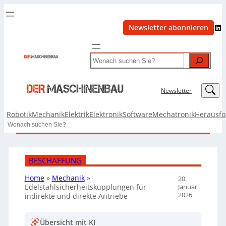
LinkedIn
Newsletter abonnieren
Search
LinkedIn
Newsletter
Robotik
Mechanik
Elektrik
Elektronik
Software
Mechatronik
Herausf
Search
BESCHAFFUNG
Home
»
Mechanik
»
20.
Januar
Edelstahlsicherheitskupplungen für
2026
indirekte und direkte Antriebe
Übersicht mit KI