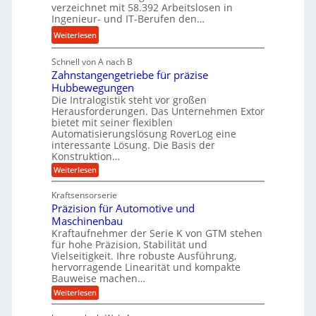
r
s
verzeichnet mit 58.392 Arbeitslosen in
l
a
t
Ingenieur- und IT-Berufen den…
e
u
e
:
b
Weiterlesen
l
i
M
i
i
g
Schnell von A nach B
e
g
k
e
Zahnstangengetriebe für präzise
h
e
i
r
Hubbewegungen
r
K
m
t
Die Intralogistik steht vor großen
A
u
Herausforderungen. Das Unternehmen Extor
V
U
r
g
bietet mit seiner flexiblen
e
m
b
e
Automatisierungslösung RoverLog eine
r
s
e
l
interessante Lösung. Die Basis der
g
a
Konstruktion…
i
g
l
t
t
e
:
Weiterlesen
e
z
Z
s
w
a
i
u
Kraftsensorserie
l
i
h
c
n
Präzision für Automotive und
o
n
n
h
d
s
Maschinenbau
s
d
t
A
Kraftaufnehmer der Serie K von GTM stehen
e
e
a
für hohe Präzision, Stabilität und
u
n
,
t
Vielseitigkeit. Ihre robuste Ausführung,
g
f
w
r
hervorragende Linearität und kompakte
e
t
e
i
Bauweise machen…
n
r
g
n
e
:
Weiterlesen
e
a
P
i
b
t
r
g
g
e