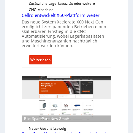
e
Zusätzliche Lagerkapazität oder weitere
r
CNC-Maschine
l
Cellro entwickelt X60-Plattform weiter
a
Das neue System Xcelerate X60 Next Gen
s
ermöglicht zerspanenden Betrieben einen
skalierbaren Einstieg in die CNC-
t
Automatisierung, wobei Lagerkapazitäten
s
und Maschinenanzahlen nachträglich
c
erweitert werden können.
h
u
:
Weiterlesen
t
C
z
e
f
l
ü
l
r
r
i
o
n
e
d
n
i
t
Bild: SparePartsNow GmbH
r
w
e
i
Neuer Geschäftszweig
k