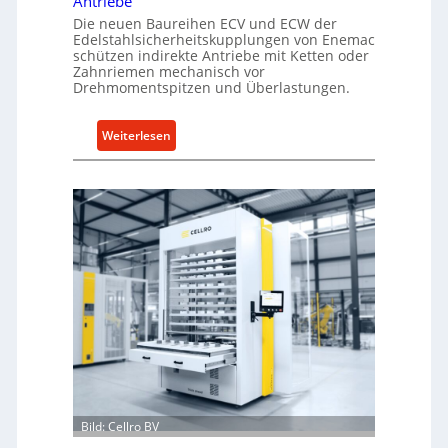
Antriebe
Die neuen Baureihen ECV und ECW der
Edelstahlsicherheitskupplungen von Enemac
schützen indirekte Antriebe mit Ketten oder
Zahnriemen mechanisch vor
Drehmomentspitzen und Überlastungen.
:
Weiterlesen
M
e
c
h
a
n
i
s
c
h
e
r
Ü
Bild: Cellro BV
b