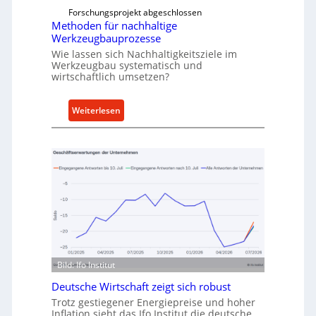
f
Forschungsprojekt abgeschlossen
e
ü
Methoden für nachhaltige
r
h
Werkzeugbauprozesse
r
Wie lassen sich Nachhaltigkeitsziele im
t
Werkzeugbau systematisch und
A
wirtschaftlich umsetzen?
n
k
:
Weiterlesen
a
M
u
e
f
t
v
h
o
o
n
d
I
e
n
n
d
f
u
ü
Bild: Ifo Institut
s
r
t
Deutsche Wirtschaft zeigt sich robust
n
r
Trotz gestiegener Energiepreise und hoher
a
i
Inflation sieht das Ifo Institut die deutsche