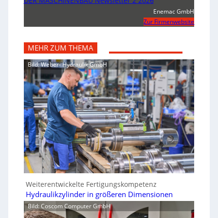
DER MASCHINENBAU Newsletter 2 2026
Enemac GmbH
Zur Firmenwebsite
MEHR ZUM THEMA
Bild: Weber- Hydraulik GmbH
Weiterentwickelte Fertigungskompetenz
Hydraulikzylinder in größeren Dimensionen
Bild: Coscom Computer GmbH