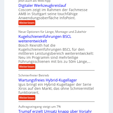
Jetzt auch als Web-App
r
ä
s
i
e
f
Digitaler Werkzeugkreislauf
z
e
e
i
Coscom zeigt im Rahmen der Fachmesse
r
ü
b
s
i
AMB in Stuttgart seine touchfähige
S
r
e
i
Anwendungsoberfläche InfoPoint.
n
f
t
r
o
ü
:
g
Weiterlesen
n
e
a
r
D
f
a
l
u
p
i
ü
Neue Optionen für Länge, Montage und Zubehör
n
r
g
l
e
r
ä
Kugelschienenführungen BSCL
i
g
A
e
U
z
t
weiterentwickelt
u
i
n
m
a
t
Bosch Rexroth hat die
s
l
o
g
Kugelschienenführungen BSCL für den
e
e
m
e
mittleren Leistungsbereich weiterentwickelt:
H
r
o
Neu im Programm sind mehrteilige
u
b
W
t
b
Führungsschienen mit bis zu 50m Länge,…
e
i
u
b
r
v
:
Weiterlesen
n
e
k
e
K
w
z
g
u
u
e
Schmierfreier Betrieb
e
n
e
g
g
u
d
Wartungsfreies Hybrid-Kugellager
e
n
u
g
M
l
Igus bringt ein Hybrid-Kugellager der Serie
n
k
a
s
Xiros auf den Markt, das ohne Schmiermittel
g
r
s
c
funktioniert.
e
e
c
h
n
i
h
:
Weiterlesen
i
s
i
W
e
l
n
a
n
Auftragseingang steigt um 7%
a
e
r
e
u
Trumpf erzielt Umsatz knapp über Vorjahr
n
t
n