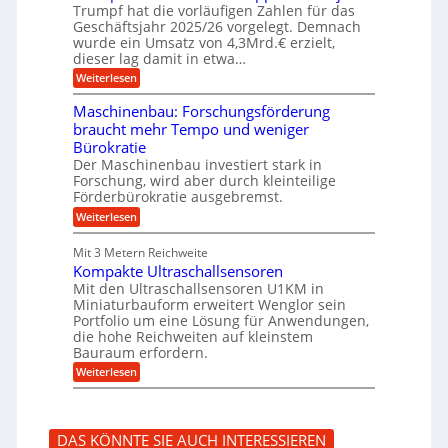
f
b
u
Trumpf hat die vorläufigen Zahlen für das
f
a
n
ü
Geschäftsjahr 2025/26 vorgelegt. Demnach
u
g
h
wurde ein Umsatz von 4,3Mrd.€ erzielt,
s
r
dieser lag damit in etwa…
f
u
:
r
Weiterlesen
n
T
e
g
r
i
e
Maschinenbau: Forschungsförderung
u
e
n
braucht mehr Tempo und weniger
m
s
B
Bürokratie
p
H
S
f
y
Der Maschinenbau investiert stark in
C
e
b
L
Forschung, wird aber durch kleinteilige
r
r
w
Förderbürokratie ausgebremst.
z
i
e
:
Weiterlesen
i
d
i
M
e
-
t
a
l
K
e
Mit 3 Metern Reichweite
s
t
u
r
Kompakte Ultraschallsensoren
c
U
g
e
h
Mit den Ultraschallsensoren U1KM in
m
e
n
i
s
l
Miniaturbauform erweitert Wenglor sein
t
n
a
l
Portfolio um eine Lösung für Anwendungen,
w
e
t
a
i
die hohe Reichweiten auf kleinstem
n
z
g
c
Bauraum erfordern.
b
k
e
k
a
:
n
r
Weiterlesen
e
u
K
a
l
:
o
p
t
F
m
p
o
p
ü
DAS KÖNNTE SIE AUCH INTERESSIEREN
r
a
b