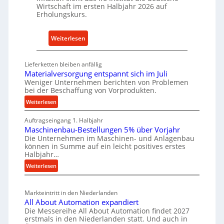
c
Wirtschaft im ersten Halbjahr 2026 auf
e
h
Erholungskurs.
-
h
E
a
:
Weiterlesen
r
l
D
s
t
e
a
i
Lieferketten bleiben anfällig
u
t
Materialversorgung entspannt sich im Juli
g
t
z
Weniger Unternehmen berichten von Problemen
e
bei der Beschaffung von Vorprodukten.
s
t
W
c
:
e
Weiterlesen
e
M
h
i
r
Auftragseingang 1. Halbjahr
a
e
l
k
Maschinenbau-Bestellungen 5% über Vorjahr
t
W
e
z
Die Unternehmen im Maschinen- und Anlagenbau
e
i
n
können in Summe auf ein leicht positives erstes
e
r
r
Halbjahr…
e
u
i
t
i
:
Weiterlesen
a
g
s
M
n
l
b
a
c
v
a
Markteintritt in den Niederlanden
s
h
e
u
All About Automation expandiert
c
a
r
Die Messereihe All About Automation findet 2027
p
h
s
f
erstmals in den Niederlanden statt. Und auch in
r
i