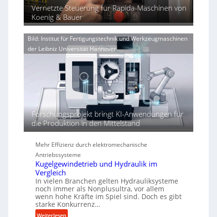
e
i
a
Vernetzte Steuerung für Rapida-Maschinen von
n
r
n
Koenig & Bauer
g
V
d
e
o
i
n
Bild: Institut für Fertigungstechnik und Werkzeugmaschinen
r
e
e
der Leibniz Universität Hannover
j
r
r
a
t
h
h
ö
r
h
e
n
d
Forschungsprojekt bringt KI-Anwendungen für
i
die Produktion in den Mittelstand
e
P
Mehr Effizienz durch elektromechanische
e
Antriebssysteme
r
Kugelgewindetrieb und Hydraulik im
f
Vergleich
o
In vielen Branchen gelten Hydrauliksysteme
r
noch immer als Nonplusultra, vor allem
m
wenn hohe Kräfte im Spiel sind. Doch es gibt
a
starke Konkurrenz…
n
:
Weiterlesen