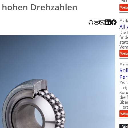
leic
schließend wird erwähnt, dass die Audioaufnahme KI-generiert und
i hohen Drehzahlen
Weit
Markt
All
Die 
find
stat
Vera
Weit
Mehr 
Rol
Per
Zwis
ste
Son
die 
über
Her
Weit
Bil