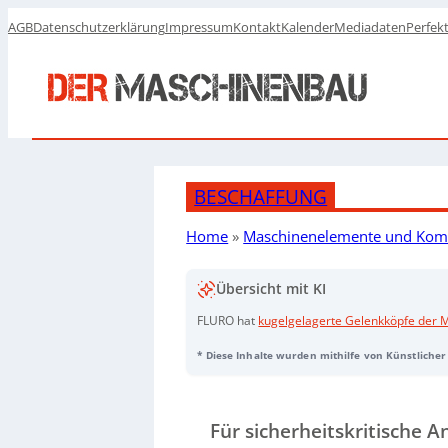
AGB
Datenschutzerklärung
Impressum
Kontakt
Kalender
Mediadaten
Perfek
BESCHAFFUNG
Home
»
Maschinenelemente und Ko
Übersicht mit KI
FLURO hat
kugelgelagerte Gelenkköpfe der 
sicherheitskritische Anwendungen entwickelt
* Diese Inhalte wurden mithilfe von Künstlicher 
Innen- oder Außengewinde erhältlich und be
gehärteten, fein bearbeiteten Oberflächen fü
Spezialschmierung
erlaubt den Einsatz in de
Oberflächenbeschichtungen bieten erhöhten 
Für sicherheitskritische
Risiko von Wasserstoffversprödung und damit