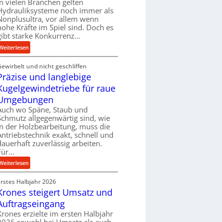
In vielen Branchen gelten
e
Hydrauliksysteme noch immer als
r
Nonplusultra, vor allem wenn
f
hohe Kräfte im Spiel sind. Doch es
gibt starke Konkurrenz…
o
r
:
Weiterlesen
m
K
a
Gewirbelt und nicht geschliffen
u
n
Präzise und langlebige
g
c
e
Kugelgewindetriebe für raue
e
l
Umgebungen
b
g
Auch wo Späne, Staub und
e
e
Schmutz allgegenwärtig sind, wie
i
w
in der Holzbearbeitung, muss die
m
i
Antriebstechnik exakt, schnell und
D
n
dauerhaft zuverlässig arbeiten.
r
Für…
d
ü
e
:
Weiterlesen
c
t
P
k
r
Erstes Halbjahr 2026
r
p
i
Krones steigert Umsatz und
ä
r
e
z
Auftragseingang
o
b
i
Krones erzielte im ersten Halbjahr
z
u
s