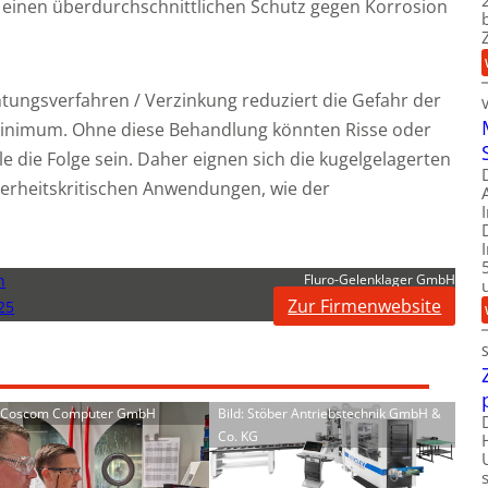
 einen überdurchschnittlichen Schutz gegen Korrosion
htungsverfahren / Verzinkung reduziert die Gefahr der
Minimum. Ohne diese Behandlung könnten Risse oder
le die Folge sein. Daher eignen sich die kugelgelagerten
herheitskritischen Anwendungen, wie der
n
Fluro-Gelenklager GmbH
Zur Firmenwebsite
25
: Coscom Computer GmbH
Bild: Stöber Antriebstechnik GmbH &
Co. KG