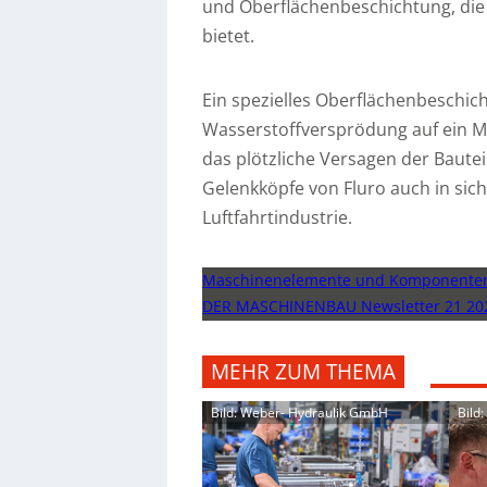
und Oberflächenbeschichtung, die
bietet.
Ein spezielles Oberflächenbeschic
Wasserstoffversprödung auf ein 
das plötzliche Versagen der Bautei
Gelenkköpfe von Fluro auch in sic
Luftfahrtindustrie.
Maschinenelemente und Komponente
DER MASCHINENBAU Newsletter 21 20
MEHR ZUM THEMA
Bild: Weber- Hydraulik GmbH
Bild