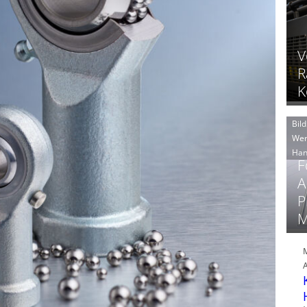
V
R
K
Bild
Wer
Han
F
A
P
M