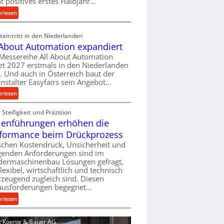
ht positives erstes Halbjahr…
l
:
erlesen
v
M
e
a
eintritt in den Niederlanden
r
s
 About Automation expandiert
s
c
Messereihe All About Automation
o
h
et 2027 erstmals in den Niederlanden
r
i
t. Und auch in Österreich baut der
g
n
nstalter Easyfairs sein Angebot…
u
e
:
erlesen
n
n
A
g
b
Steifigkeit und Präzision
l
e
a
lenführungen erhöhen die
l
n
u
A
t
formance beim Drückprozess
-
b
s
chen Kostendruck, Unsicherheit und
B
o
p
igenden Anforderungen sind im
e
u
dermaschinenbau Lösungen gefragt,
a
s
flexibel, wirtschaftlich und technisch
t
n
t
zeugend zugleich sind. Diesen
A
n
e
ausforderungen begegnet…
u
t
l
t
:
s
erlesen
l
o
R
i
u
m
o
c
d: Koenig & Bauer AG
n