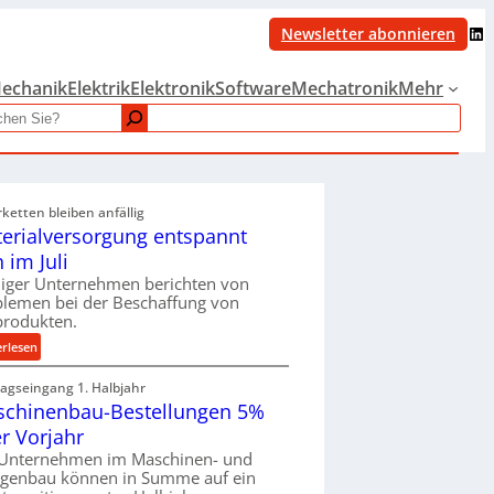
LinkedIn
Newsletter abonnieren
echanik
Elektrik
Elektronik
Software
Mechatronik
Mehr
rketten bleiben anfällig
erialversorgung entspannt
h im Juli
iger Unternehmen berichten von
blemen bei der Beschaffung von
produkten.
:
erlesen
M
ragseingang 1. Halbjahr
a
chinenbau-Bestellungen 5%
t
e
r Vorjahr
r
 Unternehmen im Maschinen- und
i
agenbau können in Summe auf ein
a