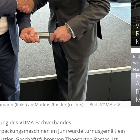
V
R
K
Bild
Wer
Han
F
A
P
M
umann (links) an Markus Rustler (rechts).
–
Bild: VDMA e.V.
mlung des VDMA-Fachverbandes
rpackungsmaschinen im Juni wurde turnusgemäß ein
stler, Geschäftsführer von Theegarten-Pactec, ist