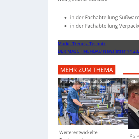
in der Fachabteilung Süßware
in der Fachabteilung Verpac
Markt, Trends, Technik
DER MASCHINENBAU Newsletter 14 20
MEHR ZUM THEMA
Bild: Weber- Hydraulik GmbH
Bild
Weiterentwickelte
Digit