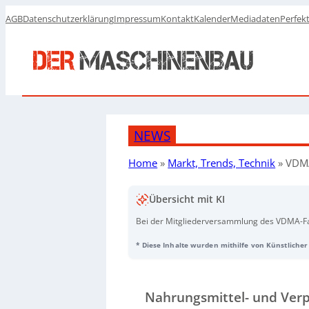
AGB
Datenschutzerklärung
Impressum
Kontakt
Kalender
Mediadaten
Perfek
NEWS
Home
»
Markt, Trends, Technik
»
VDMA
Übersicht mit KI
Bei der Mitgliederversammlung des VDMA-
Juni wurde turnusgemäß ein neuer Vorstand g
* Diese Inhalte wurden mithilfe von Künstlicher 
PakTech), der Christian Traumann (Multivac)
Technologie) bleibt stellvertretender Vorsit
Vorsitzenden bestätigt: Carola Landhäuser (
B
(
Getränkemaschinen/Molkereitechnik
), Oliv
Nahrungsmittel- und Ve
Proteinprozesstechnik
). Neu gewählt wurden 