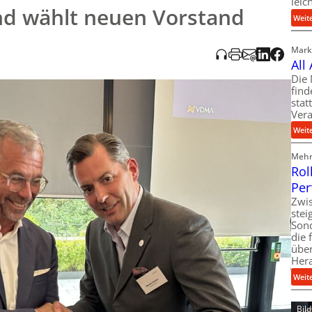
leic
nt, dass die Audioaufnahme KI-generiert und vom Tedo Verlag
d wählt neuen Vorstand
Weit
Markt
All
Die 
find
stat
Vera
Weit
Mehr 
Rol
Per
Zwis
ste
Son
die 
über
Her
Weit
Bil