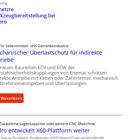
gung
netzte
kzeugbereitstellung bei
oro
Für Lebensmittel- und Getränkeindustrie
hanischer Überlastschutz für indirekte
riebe
 neuen Baureihen ECV und ECW der
lstahlsicherheitskupplungen von Enemac schützen
irekte Antriebe mit Ketten oder Zahnriemen mechanisch
 Drehmomentspitzen und Überlastungen.
:
Weiterlesen
M
e
c
Zusätzliche Lagerkapazität oder weitere CNC-Maschine
h
lro entwickelt X60-Plattform weiter
a
n
 neue System Xcelerate X60 Next Gen ermöglicht