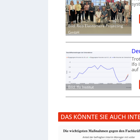
sys
Bild: Rico Elastomere Projecting
GmbH
Deu
Tro
Ifo
auf
Bild: Ifo Institut
DAS KÖNNTE SIE AUCH INT