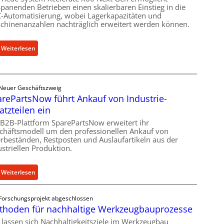
spanenden Betrieben einen skalierbaren Einstieg in die
i
-Automatisierung, wobei Lagerkapazitäten und
s
chinenanzahlen nachträglich erweitert werden können.
c
h
:
Weiterlesen
e
C
r
e
Ü
l
b
Neuer Geschäftszweig
l
e
rePartsNow führt Ankauf von Industrie-
r
r
atzteilen ein
o
l
e
 B2B-Plattform SparePartsNow erweitert ihr
a
chäftsmodell um den professionellen Ankauf von
n
s
rbeständen, Restposten und Auslaufartikeln aus der
t
t
ustriellen Produktion.
w
s
i
c
:
Weiterlesen
c
h
S
k
u
p
e
t
Forschungsprojekt abgeschlossen
a
l
z
thoden für nachhaltige Werkzeugbauprozesse
r
t
f
 lassen sich Nachhaltigkeitsziele im Werkzeugbau