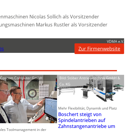
nmaschinen Nicolas Sollich als Vorsitzender
kungsmaschinen Markus Rustler als Vorsitzender
VDMA e.V.
Zur Firmenwebsite
26
: Coscom Computer GmbH
Bild: Stöber Antriebstechnik GmbH &
Co. KG
Mehr Flexibilität, Dynamik und Platz
Boschert steigt von
Spindelantrieben auf
Zahnstangenantriebe um
ales Toolmanagement in der