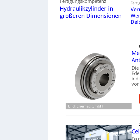
Fertigungskompetenz
Ferti
Hydraulikzylinder in
Ver
größeren Dimensionen
Wer
Del
Mec
Ant
Die
Ede
ind
vor
Bild: Enemac GmbH
Cel
Das