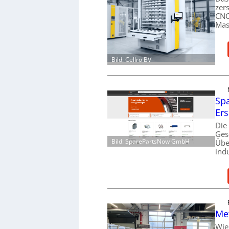
zer
CNC
Mas
Bild: Cellro BV
Spa
Ers
Die
Ges
Bild: SparePartsNow GmbH
Übe
ind
Me
Wie