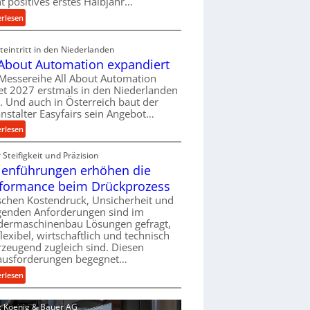
ht positives erstes Halbjahr…
l
:
erlesen
v
M
e
a
eintritt in den Niederlanden
r
s
 About Automation expandiert
s
c
Messereihe All About Automation
o
h
et 2027 erstmals in den Niederlanden
r
i
t. Und auch in Österreich baut der
g
n
nstalter Easyfairs sein Angebot…
u
e
:
erlesen
n
n
A
g
b
Steifigkeit und Präzision
l
e
a
lenführungen erhöhen die
l
n
u
A
t
formance beim Drückprozess
-
b
s
chen Kostendruck, Unsicherheit und
B
o
p
igenden Anforderungen sind im
e
u
dermaschinenbau Lösungen gefragt,
a
s
flexibel, wirtschaftlich und technisch
t
n
t
zeugend zugleich sind. Diesen
A
n
e
ausforderungen begegnet…
u
t
l
t
:
s
erlesen
l
o
R
i
u
m
o
c
d: Koenig & Bauer AG
n