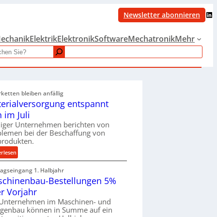
LinkedIn
Newsletter abonnieren
echanik
Elektrik
Elektronik
Software
Mechatronik
Mehr
rketten bleiben anfällig
erialversorgung entspannt
h im Juli
iger Unternehmen berichten von
blemen bei der Beschaffung von
produkten.
:
erlesen
M
ragseingang 1. Halbjahr
a
chinenbau-Bestellungen 5%
t
e
r Vorjahr
r
 Unternehmen im Maschinen- und
i
agenbau können in Summe auf ein
a