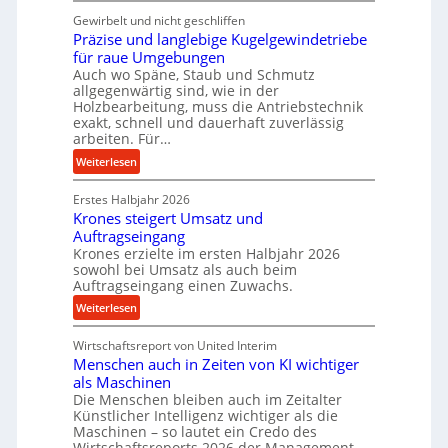
K
t
i
Gewirbelt und nicht geschliffen
u
r
t
Präzise und langlebige Kugelgewindetriebe
g
a
t
für raue Umgebungen
e
s
e
Auch wo Späne, Staub und Schmutz
l
c
allgegenwärtig sind, wie in der
l
g
h
Holzbearbeitung, muss die Antriebstechnik
s
e
exakt, schnell und dauerhaft zuverlässig
a
t
w
arbeiten. Für…
l
a
i
l
:
Weiterlesen
n
n
s
P
d
d
e
Erstes Halbjahr 2026
r
e
Krones steigert Umsatz und
n
ä
t
Auftragseingang
s
z
r
Krones erzielte im ersten Halbjahr 2026
o
i
i
sowohl bei Umsatz als auch beim
r
s
Auftragseingang einen Zuwachs.
e
e
e
b
:
Weiterlesen
n
u
u
K
n
n
Wirtschaftsreport von United Interim
r
d
d
Menschen auch in Zeiten von KI wichtiger
o
l
als Maschinen
H
n
a
Die Menschen bleiben auch im Zeitalter
y
e
n
Künstlicher Intelligenz wichtiger als die
d
s
g
Maschinen – so lautet ein Credo des
r
s
l
Wirtschaftsreports 2026 der Management-