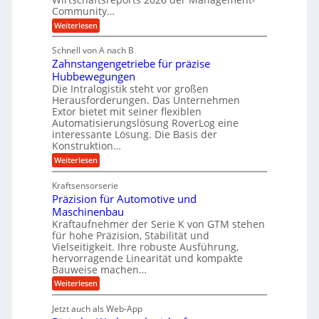
a
t
Community…
e
u
e
:
Weiterlesen
b
l
M
i
i
e
i
g
Schnell von A nach B
g
n
k
e
Zahnstangengetriebe für präzise
s
e
i
c
r
Hubbewegungen
K
h
Die Intralogistik steht vor großen
m
t
u
e
Herausforderungen. Das Unternehmen
V
U
n
g
Extor bietet mit seiner flexiblen
a
e
m
e
Automatisierungslösung RoverLog eine
u
r
s
interessante Lösung. Die Basis der
l
c
g
a
h
Konstruktion…
g
i
l
t
:
Weiterlesen
e
n
e
Z
z
Z
w
a
i
u
e
Kraftsensorserie
i
h
i
c
n
Präzision für Automotive und
n
n
t
s
h
Maschinenbau
d
e
d
t
Kraftaufnehmer der Serie K von GTM stehen
n
A
e
a
v
für hohe Präzision, Stabilität und
u
n
t
o
Vielseitigkeit. Ihre robuste Ausführung,
g
f
n
r
hervorragende Linearität und kompakte
e
K
t
Bauweise machen…
i
n
I
r
g
e
:
Weiterlesen
w
e
a
P
i
b
t
r
c
g
Jetzt auch als Web-App
r
e
ä
h
i
s