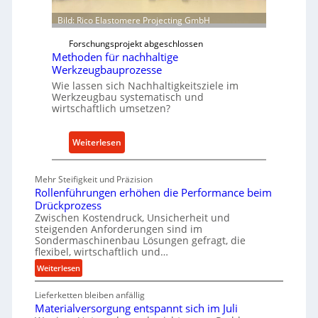
e
o
i
w
Bild: Rico Elastomere Projecting GmbH
t
f
Forschungsprojekt abgeschlossen
e
ü
Methoden für nachhaltige
r
h
Werkzeugbauprozesse
r
Wie lassen sich Nachhaltigkeitsziele im
t
Werkzeugbau systematisch und
A
wirtschaftlich umsetzen?
n
k
:
Weiterlesen
a
M
u
e
Mehr Steifigkeit und Präzision
f
t
Rollenführungen erhöhen die Performance beim
v
h
Drückprozess
o
o
Zwischen Kostendruck, Unsicherheit und
n
steigenden Anforderungen sind im
d
Sondermaschinenbau Lösungen gefragt, die
I
e
flexibel, wirtschaftlich und…
n
n
:
Weiterlesen
d
f
R
u
ü
Lieferketten bleiben anfällig
o
s
r
Materialversorgung entspannt sich im Juli
l
t