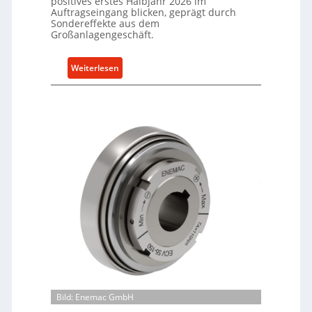
positives erstes Halbjahr 2026 im
Auftragseingang blicken, geprägt durch
Sondereffekte aus dem
Großanlagengeschäft.
:
Weiterlesen
M
a
s
c
h
i
n
e
n
b
a
u
-
B
e
Bild: Enemac GmbH
s