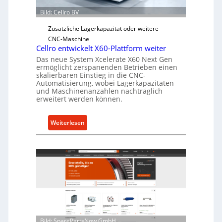
Ü
Bild: Cellro BV
b
e
Zusätzliche Lagerkapazität oder weitere
r
CNC-Maschine
l
Cellro entwickelt X60-Plattform weiter
a
Das neue System Xcelerate X60 Next Gen
s
ermöglicht zerspanenden Betrieben einen
skalierbaren Einstieg in die CNC-
t
Automatisierung, wobei Lagerkapazitäten
s
und Maschinenanzahlen nachträglich
c
erweitert werden können.
h
u
:
Weiterlesen
t
C
z
e
f
l
ü
l
r
r
i
o
n
e
d
n
i
t
Bild: SparePartsNow GmbH
r