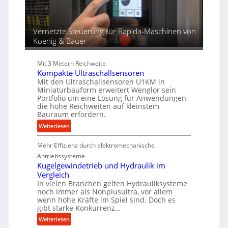
s
e
s
n
f
Vernetzte Steuerung für Rapida-Maschinen von
ü
Koenig & Bauer
r
d
i
Mit 3 Metern Reichweite
e
Kompakte Ultraschallsensoren
Mit den Ultraschallsensoren U1KM in
P
Miniaturbauform erweitert Wenglor sein
r
Portfolio um eine Lösung für Anwendungen,
o
die hohe Reichweiten auf kleinstem
d
Bauraum erfordern.
u
:
Weiterlesen
k
K
t
Mehr Effizienz durch elektromechanische
o
i
m
Antriebssysteme
o
p
Kugelgewindetrieb und Hydraulik im
n
Vergleich
a
i
In vielen Branchen gelten Hydrauliksysteme
k
n
noch immer als Nonplusultra, vor allem
t
d
wenn hohe Kräfte im Spiel sind. Doch es
e
e
gibt starke Konkurrenz…
U
n
:
Weiterlesen
l
M