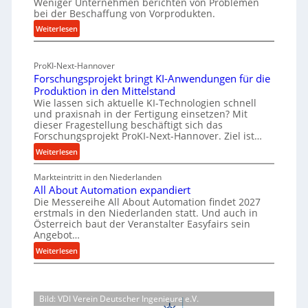
Weniger Unternehmen berichten von Problemen
n
l
bei der Beschaffung von Vorprodukten.
r
e
a
i
:
Weiterlesen
n
c
e
M
f
h
a
ü
-
h
ProKI-Next-Hannover
t
h
E
a
Forschungsprojekt bringt KI-Anwendungen für die
e
r
r
l
Produktion in den Mittelstand
r
u
s
Wie lassen sich aktuelle KI-Technologien schnell
t
i
n
und praxisnah in der Fertigung einsetzen? Mit
a
i
a
g
dieser Fragestellung beschäftigt sich das
t
g
l
e
Forschungsprojekt ProKI-Next-Hannover. Ziel ist…
z
v
e
n
:
Weiterlesen
t
e
e
W
F
e
r
r
e
Markteintritt in den Niederlanden
o
s
i
h
All About Automation expandiert
r
r
o
ö
l
Die Messereihe All About Automation findet 2027
s
k
r
erstmals in den Niederlanden statt. Und auch in
h
e
c
z
Österreich baut der Veranstalter Easyfairs sein
g
e
n
h
e
Angebot…
u
n
u
e
u
:
n
Weiterlesen
d
n
i
g
A
g
i
g
n
l
e
b
e
s
l
n
P
a
p
Bild: VDI Verein Deutscher Ingenieure e.V.
A
t
e
u
r