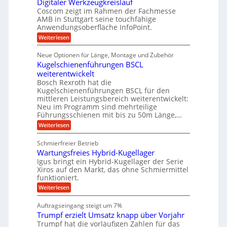
Digitaler Werkzeugkreislauf
z
f
t
e
e
i
Coscom zeigt im Rahmen der Fachmesse
i
ü
b
s
g
AMB in Stuttgart seine touchfähige
i
e
r
i
e
Anwendungsoberfläche InfoPoint.
f
n
o
r
r
ü
:
Weiterlesen
n
g
a
a
r
D
f
l
a
p
i
u
ü
s
Neue Optionen für Länge, Montage und Zubehör
r
n
g
r
M
e
ä
Kugelschienenführungen BSCL
i
A
a
g
U
z
t
weiterentwickelt
u
s
i
a
m
t
c
Bosch Rexroth hat die
s
l
o
h
g
Kugelschienenführungen BSCL für den
e
e
m
i
mittleren Leistungsbereich weiterentwickelt:
e
H
r
o
n
Neu im Programm sind mehrteilige
u
W
b
t
e
b
Führungsschienen mit bis zu 50m Länge,…
e
i
n
u
b
r
v
:
Weiterlesen
e
n
k
e
K
w
z
u
g
u
e
Schmierfreier Betrieb
e
n
g
e
g
u
d
Wartungsfreies Hybrid-Kugellager
e
u
n
g
M
l
Igus bringt ein Hybrid-Kugellager der Serie
n
k
a
s
Xiros auf den Markt, das ohne Schmiermittel
g
r
s
c
funktioniert.
e
e
c
h
n
i
h
:
Weiterlesen
i
s
i
W
e
l
n
a
n
Auftragseingang steigt um 7%
a
e
r
e
u
Trumpf erzielt Umsatz knapp über Vorjahr
n
t
n
f
b
u
Trumpf hat die vorläufigen Zahlen für das
f