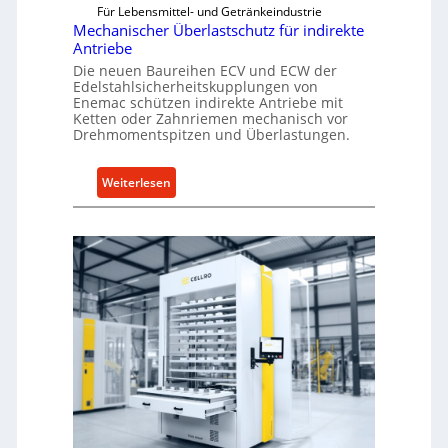
t
Für Lebensmittel- und Getränkeindustrie
e
Mechanischer Überlastschutz für indirekte
Antriebe
l
l
Die neuen Baureihen ECV und ECW der
Edelstahlsicherheitskupplungen von
u
Enemac schützen indirekte Antriebe mit
n
Ketten oder Zahnriemen mechanisch vor
g
Drehmomentspitzen und Überlastungen.
e
n
:
Weiterlesen
5
M
%
e
ü
c
b
h
e
a
r
n
V
i
o
s
r
c
j
h
a
e
h
r
r