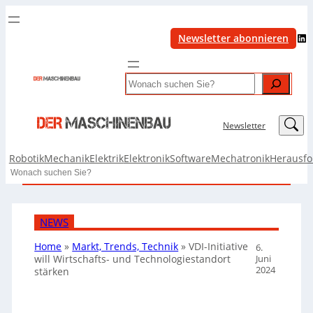
LinkedIn
Newsletter abonnieren
Search
LinkedIn
Newsletter
Robotik
Mechanik
Elektrik
Elektronik
Software
Mechatronik
Herausf
Search
NEWS
Home
»
Markt, Trends, Technik
»
VDI-Initiative
6.
Juni
will Wirtschafts- und Technologiestandort
2024
stärken