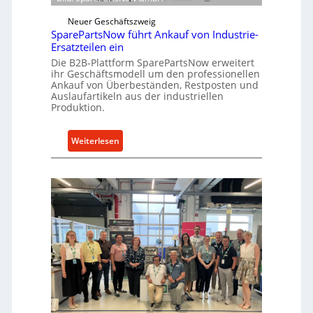
w
e
i
Neuer Geschäftszweig
k
SparePartsNow führt Ankauf von Industrie-
c
t
Ersatzteilen ein
k
e
Die B2B-Plattform SparePartsNow erweitert
e
A
ihr Geschäftsmodell um den professionellen
l
Ankauf von Überbeständen, Restposten und
n
t
Auslaufartikeln aus der industriellen
t
Produktion.
X
r
6
i
0
:
Weiterlesen
e
-
S
b
P
p
e
l
a
a
r
t
e
t
P
f
a
o
r
r
t
m
s
w
N