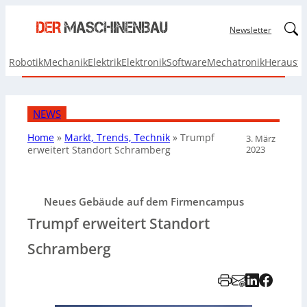
Linked
Newsletter
Robotik
Mechanik
Elektrik
Elektronik
Software
Mechatronik
Herausf
NEWS
Home
»
Markt, Trends, Technik
»
Trumpf
3. März
2023
erweitert Standort Schramberg
Neues Gebäude auf dem Firmencampus
Trumpf erweitert Standort
Schramberg