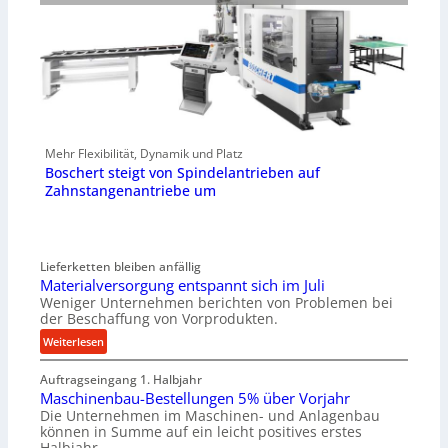
Mehr Flexibilität, Dynamik und Platz
Boschert steigt von Spindelantrieben auf
Zahnstangenantriebe um
Lieferketten bleiben anfällig
Materialversorgung entspannt sich im Juli
Weniger Unternehmen berichten von Problemen bei
der Beschaffung von Vorprodukten.
:
Weiterlesen
M
Auftragseingang 1. Halbjahr
a
Maschinenbau-Bestellungen 5% über Vorjahr
t
Die Unternehmen im Maschinen- und Anlagenbau
e
können in Summe auf ein leicht positives erstes
r
Halbjahr…