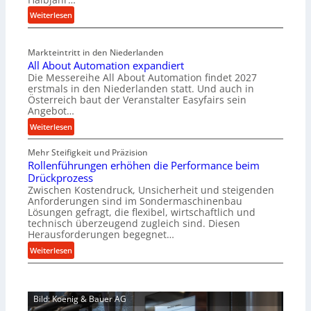
i
:
Weiterlesen
a
M
l
a
v
Markteintritt in den Niederlanden
s
e
All About Automation expandiert
c
r
Die Messereihe All About Automation findet 2027
h
s
erstmals in den Niederlanden statt. Und auch in
i
o
Österreich baut der Veranstalter Easyfairs sein
n
Angebot…
r
e
g
:
Weiterlesen
n
u
A
b
n
Mehr Steifigkeit und Präzision
l
a
g
Rollenführungen erhöhen die Performance beim
l
u
e
Drückprozess
A
-
Zwischen Kostendruck, Unsicherheit und steigenden
n
b
B
Anforderungen sind im Sondermaschinenbau
t
o
Lösungen gefragt, die flexibel, wirtschaftlich und
e
s
u
technisch überzeugend zugleich sind. Diesen
s
p
t
Herausforderungen begegnet…
t
a
A
:
Weiterlesen
e
n
u
R
l
n
t
o
l
t
o
l
u
s
m
Bild: Koenig & Bauer AG
l
n
i
a