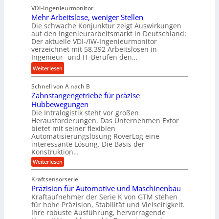
u
s
u
VDI-Ingenieurmonitor
r
n
n
Mehr Arbeitslose, weniger Stellen
o
d
Die schwache Konjunktur zeigt Auswirkungen
d
n
l
auf den Ingenieurarbeitsmarkt in Deutschland:
H
e
a
Der aktuelle VDI-/IW-Ingenieurmonitor
y
s
n
verzeichnet mit 58.392 Arbeitslosen in
d
s
Ingenieur- und IT-Berufen den…
g
r
t
l
:
Weiterlesen
a
e
e
M
u
i
b
Schnell von A nach B
e
l
g
i
Zahnstangengetriebe für präzise
h
i
e
g
Hubbewegungen
r
k
r
Die Intralogistik steht vor großen
e
A
i
t
Herausforderungen. Das Unternehmen Extor
K
r
m
bietet mit seiner flexiblen
U
u
b
Automatisierungslösung RoverLog eine
V
m
g
e
interessante Lösung. Die Basis der
e
s
e
Konstruktion…
i
r
a
l
t
:
Weiterlesen
g
t
g
Z
s
l
a
z
e
Kraftsensorserie
l
h
e
u
w
Präzision für Automotive und Maschinenbau
o
n
i
n
s
Kraftaufnehmer der Serie K von GTM stehen
i
s
c
t
d
für hohe Präzision, Stabilität und Vielseitigkeit.
n
e
a
h
Ihre robuste Ausführung, hervorragende
A
d
n
,