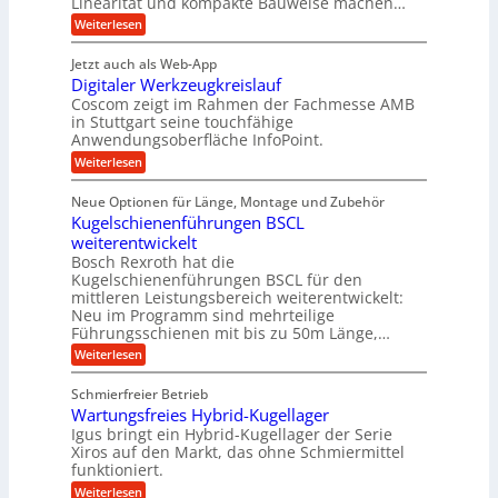
Linearität und kompakte Bauweise machen…
u
g
e
w
:
e
Weiterlesen
f
t
e
P
n
t
r
r
g
n
Jetzt auch als Web-App
r
ä
e
i
i
Digitaler Werkzeugkreislauf
z
t
a
e
g
i
r
Coscom zeigt im Rahmen der Fachmesse AMB
g
b
s
i
in Stuttgart seine touchfähige
e
s
i
e
e
Anwendungsoberfläche InfoPoint.
r
o
b
e
f
:
Weiterlesen
S
n
e
i
D
f
ü
f
t
i
ü
ü
n
Neue Optionen für Länge, Montage und Zubehör
r
e
g
r
r
g
Kugelschienenführungen BSCL
r
i
A
l
p
a
t
weiterentwickelt
u
r
a
l
a
t
ä
n
Bosch Rexroth hat die
u
e
l
o
z
Kugelschienenführungen BSCL für den
g
e
e
m
i
n
mittleren Leistungsbereich weiterentwickelt:
r
o
s
U
Neu im Programm sind mehrteilige
W
t
e
m
Führungsschienen mit bis zu 50m Länge,…
e
i
H
r
g
v
u
:
Weiterlesen
k
e
b
K
e
z
u
b
u
b
Schmierfreier Betrieb
e
n
e
g
u
u
d
Wartungsfreies Hybrid-Kugellager
w
e
g
M
e
l
Igus bringt ein Hybrid-Kugellager der Serie
n
k
a
g
s
Xiros auf den Markt, das ohne Schmiermittel
g
r
s
u
c
funktioniert.
e
c
e
n
h
i
h
:
g
Weiterlesen
i
n