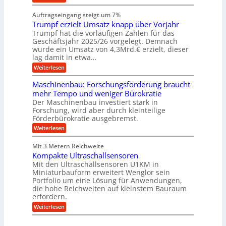
s
i
W
e
e
l
n
a
n
n
Auftragseingang steigt um 7%
a
e
r
e
u
Trumpf erzielt Umsatz knapp über Vorjahr
n
t
n
f
b
u
Trumpf hat die vorläufigen Zahlen für das
f
a
n
ü
Geschäftsjahr 2025/26 vorgelegt. Demnach
u
g
h
wurde ein Umsatz von 4,3Mrd.€ erzielt, dieser
s
r
lag damit in etwa…
f
u
:
r
Weiterlesen
n
T
e
g
r
i
e
Maschinenbau: Forschungsförderung braucht
u
e
n
mehr Tempo und weniger Bürokratie
m
s
B
Der Maschinenbau investiert stark in
p
H
S
Forschung, wird aber durch kleinteilige
f
y
C
e
b
Förderbürokratie ausgebremst.
L
r
r
w
:
Weiterlesen
z
i
e
M
i
d
i
a
e
-
Mit 3 Metern Reichweite
t
s
l
K
e
Kompakte Ultraschallsensoren
c
t
u
r
h
Mit den Ultraschallsensoren U1KM in
U
g
e
i
Miniaturbauform erweitert Wenglor sein
m
e
n
n
Portfolio um eine Lösung für Anwendungen,
s
l
t
e
a
l
die hohe Reichweiten auf kleinstem Bauraum
w
n
t
a
erfordern.
i
b
z
g
c
a
:
Weiterlesen
k
e
k
u
K
n
r
e
:
o
a
l