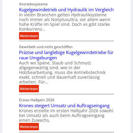
Antriebssysteme
f
Kugelgewindetrieb und Hydraulik im Vergleich
o
In vielen Branchen gelten Hydrauliksysteme
r
noch immer als Nonplusultra, vor allem wenn
m
hohe Kräfte im Spiel sind. Doch es gibt starke
a
Konkurrenz…
n
:
Weiterlesen
c
K
e
Gewirbelt und nicht geschliffen
u
b
Präzise und langlebige Kugelgewindetriebe für
g
e
raue Umgebungen
e
i
Auch wo Späne, Staub und Schmutz
l
m
allgegenwärtig sind, wie in der
g
Holzbearbeitung, muss die Antriebstechnik
D
e
exakt, schnell und dauerhaft zuverlässig
r
w
arbeiten. Für…
ü
i
:
Weiterlesen
c
n
P
k
d
Erstes Halbjahr 2026
r
p
e
Krones steigert Umsatz und Auftragseingang
ä
r
t
Krones erzielte im ersten Halbjahr 2026 sowohl
z
o
r
bei Umsatz als auch beim Auftragseingang
i
z
einen Zuwachs.
i
s
e
e
:
Weiterlesen
e
s
b
K