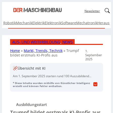
Linked
Newsletter
Robotik
Mechanik
Elektrik
Elektronik
Software
Mechatronik
Herausf
AUS- UND WEITERBILDUNG
, 
NEWS
Home
»
Markt, Trends, Technik
»
Trumpf
1.
September
bildet erstmals KI-Profis aus
2025
Übersicht mit KI
Am 1. September 2025 starten rund 100 Auszubildende
und duale Studierende bei Trumpf in Ditzingen.
* Diese Inhalte wurden mithilfe von Künstlicher Intelligenz
Erstmals werden drei Studierende im Studiengang Data
erstellt und können Fehler enthalten.
Science und Künstliche Intelligenz ausgebildet, in
Kooperation mit der DHBW Karlsruhe. Mit Fokus auf
Datenanalyse, intelligente Algorithmen und moderne KI-
Ausbildungsstart
Technologien sollen sie den Einsatz von KI bei Trumpf
vorantreiben. Laut Jens Ottnath, Leiter der globalen
Trumpf bildet erstmals KI-Profis aus