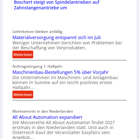
Boschert steigt von Spindelantrieben auf
Zahnstangenantriebe um
Lieferketten bleiben anfällig
Materialversorgung entspannt sich im Juli
Weniger Unternehmen berichten von Problemen bei
der Beschaffung von Vorprodukten.
:
Weiterlesen
M
Auftragseingang 1. Halbjahr
a
Maschinenbau-Bestellungen 5% über Vorjahr
t
Die Unternehmen im Maschinen- und Anlagenbau
e
können in Summe auf ein leicht positives erstes
r
Halbjahr…
i
:
Weiterlesen
a
M
l
a
v
Markteintritt in den Niederlanden
s
e
All About Automation expandiert
c
r
Die Messereihe All About Automation findet 2027
h
s
erstmals in den Niederlanden statt. Und auch in
i
o
Österreich baut der Veranstalter Easyfairs sein
n
Angebot…
r