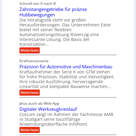
i
b
Schnell von A nach B
e
l
g
i
Zahnstangengetriebe für präzise
h
i
e
g
Hubbewegungen
r
k
r
Die Intralogistik steht vor großen
e
A
i
t
Herausforderungen. Das Unternehmen Extor
K
r
m
bietet mit seiner flexiblen
U
u
b
Automatisierungslösung RoverLog eine
V
m
g
e
interessante Lösung. Die Basis der
e
s
e
Konstruktion…
i
r
a
l
t
:
Weiterlesen
g
t
g
Z
s
l
a
z
e
Kraftsensorserie
l
h
e
u
w
Präzision für Automotive und Maschinenbau
o
n
i
n
s
Kraftaufnehmer der Serie K von GTM stehen
i
s
c
t
d
für hohe Präzision, Stabilität und Vielseitigkeit.
n
e
a
h
Ihre robuste Ausführung, hervorragende
A
d
n
,
Linearität und kompakte Bauweise machen…
u
g
e
w
:
e
Weiterlesen
f
t
e
P
n
t
r
r
g
n
Jetzt auch als Web-App
r
ä
e
i
i
Digitaler Werkzeugkreislauf
z
t
a
e
g
i
r
Coscom zeigt im Rahmen der Fachmesse AMB
g
b
s
i
in Stuttgart seine touchfähige
e
s
i
e
e
Anwendungsoberfläche InfoPoint.
r
o
b
e
f
:
Weiterlesen
S
n
e
i
D
f
ü
f
t