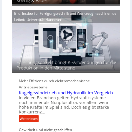
Koenig & Bauer
n
e
V
d
n
o
i
Bild: Institut für Fertigungstechnik und Werkzeugmaschinen der
e
r
e
Leibniz Universität Hannover
r
j
r
h
a
t
ö
h
h
r
e
n
d
i
Forschungsprojekt bringt KI-Anwendungen für die
e
Produktion in den Mittelstand
P
e
Mehr Effizienz durch elektromechanische
r
Antriebssysteme
f
Kugelgewindetrieb und Hydraulik im Vergleich
o
In vielen Branchen gelten Hydrauliksysteme
r
noch immer als Nonplusultra, vor allem wenn
m
hohe Kräfte im Spiel sind. Doch es gibt starke
a
Konkurrenz…
n
:
Weiterlesen
c
K
e
Gewirbelt und nicht geschliffen
u