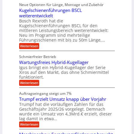
i
ü
ü
n
Neue Optionen für Länge, Montage und Zubehör
r
e
g
r
r
g
Kugelschienenführungen BSCL
r
i
A
l
p
a
t
weiterentwickelt
u
r
a
l
a
t
ä
n
Bosch Rexroth hat die
u
e
l
o
z
Kugelschienenführungen BSCL für den
g
e
e
m
i
n
mittleren Leistungsbereich weiterentwickelt:
r
o
s
U
Neu im Programm sind mehrteilige
W
t
e
m
Führungsschienen mit bis zu 50m Länge,…
e
i
H
r
g
v
u
:
Weiterlesen
k
e
b
K
e
z
u
b
u
b
Schmierfreier Betrieb
e
n
e
g
u
u
d
Wartungsfreies Hybrid-Kugellager
w
e
g
M
e
l
Igus bringt ein Hybrid-Kugellager der Serie
n
k
a
g
s
Xiros auf den Markt, das ohne Schmiermittel
g
r
s
u
c
funktioniert.
e
c
e
n
h
i
h
:
g
Weiterlesen
i
n
s
i
W
e
e
l
n
a
n
n
Auftragseingang steigt um 7%
a
e
r
e
u
Trumpf erzielt Umsatz knapp über Vorjahr
n
t
n
f
b
u
Trumpf hat die vorläufigen Zahlen für das
f
a
n
ü
Geschäftsjahr 2025/26 vorgelegt. Demnach
u
g
h
wurde ein Umsatz von 4,3Mrd.€ erzielt, dieser
s
r
lag damit in etwa…
f
u
:
r
Weiterlesen
n
T
e
g
r
i
e