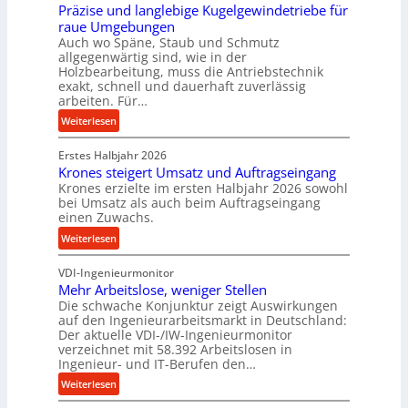
b
Präzise und langlebige Kugelgewindetriebe für
g
e
raue Umgebungen
e
i
Auch wo Späne, Staub und Schmutz
l
m
allgegenwärtig sind, wie in der
g
Holzbearbeitung, muss die Antriebstechnik
D
e
exakt, schnell und dauerhaft zuverlässig
r
w
arbeiten. Für…
ü
i
:
Weiterlesen
c
n
P
k
d
Erstes Halbjahr 2026
r
p
e
Krones steigert Umsatz und Auftragseingang
ä
r
t
Krones erzielte im ersten Halbjahr 2026 sowohl
z
o
r
bei Umsatz als auch beim Auftragseingang
i
z
einen Zuwachs.
i
s
e
e
:
Weiterlesen
e
s
b
K
u
s
u
VDI-Ingenieurmonitor
r
n
n
Mehr Arbeitslose, weniger Stellen
o
d
Die schwache Konjunktur zeigt Auswirkungen
d
n
l
auf den Ingenieurarbeitsmarkt in Deutschland:
H
e
a
Der aktuelle VDI-/IW-Ingenieurmonitor
y
s
n
verzeichnet mit 58.392 Arbeitslosen in
d
s
Ingenieur- und IT-Berufen den…
g
r
t
l
:
Weiterlesen
a
e
e
M
u