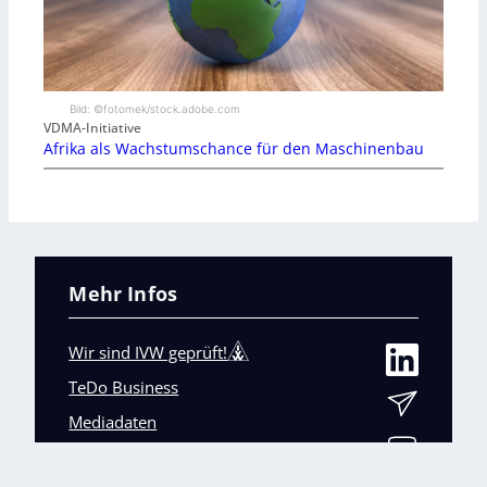
Bild: ©fotomek/stock.adobe.com
VDMA-Initiative
Afrika als Wachstumschance für den Maschinenbau
Mehr Infos
Wir sind IVW geprüft!
TeDo Business
Mediadaten
Abo-Service