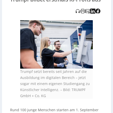
Ausbildung, ist der Umgang mit KI entscheidend für die
Zukunft des Unternehmens. Trumpf setzt seit Jahren auf
digitale und IT-Ausbildung und erweiterte 2023 sein
Trumpf Education Center mit erstklassigen
Einrichtungen inklusive einer Smart Factory.
Trumpf setzt bereits seit Jahren auf die
Ausbildung im digitalen Bereich – jetzt
sogar mit einem eigenen Studiengang zu
Künstlicher Intelligenz.
–
Bild: TRUMPF
GmbH + Co. KG
Rund 100 junge Menschen starten am 1. September