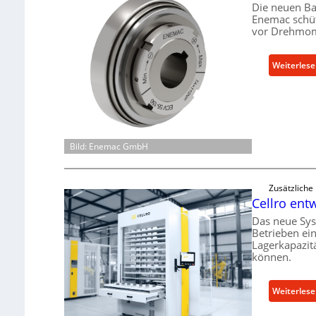
Die neuen Ba
Enemac schüt
vor Drehmom
Weiterles
Bild: Enemac GmbH
Zusätzliche
Cellro ent
Das neue Sys
Betrieben ei
Lagerkapazit
können.
Weiterles