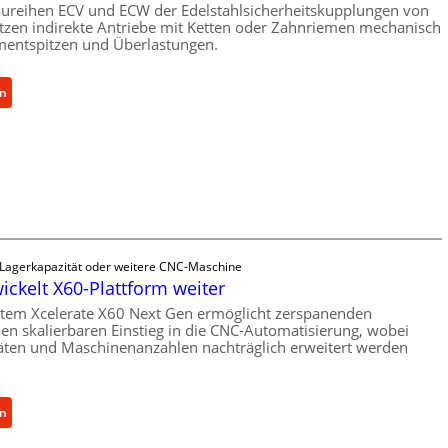
ureihen ECV und ECW der Edelstahlsicherheitskupplungen von
t
zen indirekte Antriebe mit Ketten oder Zahnriemen mechanisch
e
entspitzen und Überlastungen.
l
l
:
en
u
M
n
e
g
c
e
h
n
a
5
n
%
i
ü
s
 Lagerkapazität oder weitere CNC-Maschine
b
c
wickelt X60-Plattform weiter
e
h
tem Xcelerate X60 Next Gen ermöglicht zerspanenden
r
e
nen skalierbaren Einstieg in die CNC-Automatisierung, wobei
V
r
äten und Maschinenanzahlen nachträglich erweitert werden
o
Ü
r
b
j
e
:
en
a
r
C
h