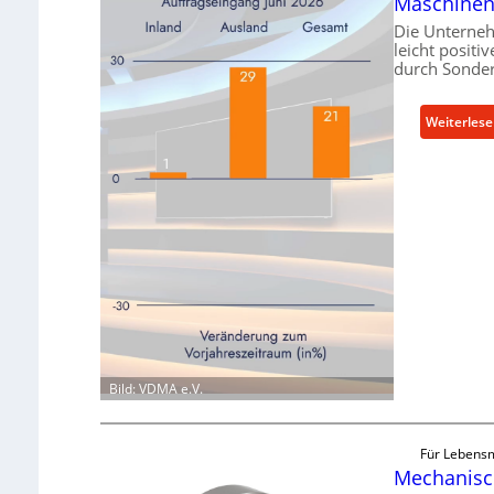
Maschinen
Die Unterne
leicht positi
durch Sonder
Weiterles
Bild: VDMA e.V.
Für Lebensm
Mechanisch