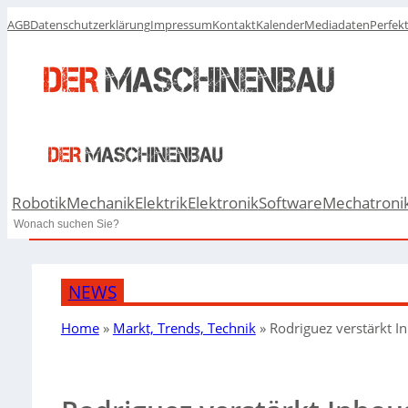
AGB
Datenschutzerklärung
Impressum
Kontakt
Kalender
Mediadaten
Perfek
Robotik
Mechanik
Elektrik
Elektronik
Software
Mechatroni
Search
NEWS
Home
»
Markt, Trends, Technik
»
Rodriguez verstärkt I