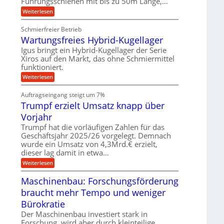
Führungsschienen mit bis zu 50m Länge,…
r
n
w
e
k
e
:
Weiterlesen
u
z
g
K
n
e
u
u
d
u
Schmierfreier Betrieb
n
g
M
g
g
Wartungsfreies Hybrid-Kugellager
e
a
k
e
l
s
Igus bringt ein Hybrid-Kugellager der Serie
r
n
s
c
e
Xiros auf den Markt, das ohne Schmiermittel
c
h
i
funktioniert.
h
i
s
i
n
:
Weiterlesen
l
e
e
W
a
n
n
a
u
Auftragseingang steigt um 7%
e
b
r
f
n
a
Trumpf erzielt Umsatz knapp über
t
f
u
u
Vorjahr
ü
n
h
g
Trumpf hat die vorläufigen Zahlen für das
r
s
Geschäftsjahr 2025/26 vorgelegt. Demnach
u
f
wurde ein Umsatz von 4,3Mrd.€ erzielt,
n
r
g
dieser lag damit in etwa…
e
e
i
:
Weiterlesen
n
e
T
B
s
r
Maschinenbau: Forschungsförderung
S
H
u
C
y
braucht mehr Tempo und weniger
m
L
b
p
w
Bürokratie
r
f
e
i
e
Der Maschinenbau investiert stark in
i
d
r
t
Forschung, wird aber durch kleinteilige
-