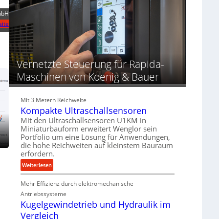
d
o
d
u
z
i
mbH
n
e
e
ite
g
s
r
e
s
t
n
f
Vernetzte Steuerung für Rapida-
ü
Maschinen von Koenig & Bauer
r
d
i
Mit 3 Metern Reichweite
e
Kompakte Ultraschallsensoren
P
Mit den Ultraschallsensoren U1KM in
r
Miniaturbauform erweitert Wenglor sein
o
Portfolio um eine Lösung für Anwendungen,
d
die hohe Reichweiten auf kleinstem Bauraum
u
erfordern.
k
:
Weiterlesen
t
K
i
Mehr Effizienz durch elektromechanische
o
o
m
Antriebssysteme
n
p
Kugelgewindetrieb und Hydraulik im
i
a
Vergleich
n