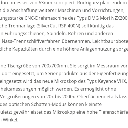
durchmesser von 63mm konzipiert. Rodriguez plant zudem
es die Anschaffung weiterer Maschinen und Vorrichtungen,
stungsstarke CNC-Drehmaschine des Typs DMG Mori NZX200
che Trennanlage (SilverCut RSP 400N) soll künftig das
on Führungsschienen, Spindeln, Rohren und anderen
m Nass-Trennschliffverfahren übernehmen. Leichtbaurobot
tzliche Kapazitäten durch eine höhere Anlagennutzung sorg
eine Tischgröße von 700x700mm. Sie sorgt im Messraum vo
 dort eingesetzt, um Serienprodukte aus der Eigenfertigun
ng eingesetzt wird das neue Mikroskop des Typs Keyence VHX,
auheitsmessungen möglich werden. Es ermöglicht ohne
Vergrößerungen von 20x bis 2000x. Oberflächendetails las
fe des optischen Schatten-Modus können kleinste
zuletzt gewährleistet das Mikroskop eine hohe Tiefenschärfe
n Winkel.