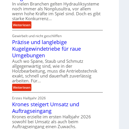
k
In vielen Branchen gelten Hydrauliksysteme
d
t
noch immer als Nonplusultra, vor allem
e
e
wenn hohe Kräfte im Spiel sind. Doch es gibt
n
U
starke Konkurrenz…
M
l
:
Weiterlesen
i
t
K
t
r
Gewirbelt und nicht geschliffen
u
t
a
Präzise und langlebige
g
e
s
e
Kugelgewindetriebe für raue
l
c
l
s
Umgebungen
h
g
t
Auch wo Späne, Staub und Schmutz
a
e
a
allgegenwärtig sind, wie in der
l
w
n
Holzbearbeitung, muss die Antriebstechnik
l
i
d
exakt, schnell und dauerhaft zuverlässig
s
n
arbeiten. Für…
e
d
:
Weiterlesen
n
e
P
s
t
Erstes Halbjahr 2026
r
o
r
Krones steigert Umsatz und
ä
r
i
z
Auftragseingang
e
e
i
n
Krones erzielte im ersten Halbjahr 2026
b
s
sowohl bei Umsatz als auch beim
u
e
Auftragseingang einen Zuwachs.
n