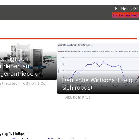
Rodriguez G
Zur Firmenwebs
steigt von
ntrieben auf
genantriebe um
Deutsche Wirtschaft zeigt
Antriebstechnik GmbH & Co.
sich robust
Bild: Ifo Institut
gang 1. Halbjahr