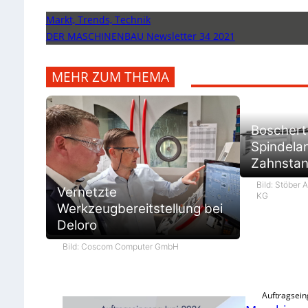
Markt, Trends, Technik
DER MASCHINENBAU Newsletter 34 2021
MEHR ZUM THEMA
Boschert 
Spindela
Zahnstan
Bild: Stöber 
Vernetzte
KG
Werkzeugbereitstellung bei
Deloro
Bild: Coscom Computer GmbH
Auftragsein