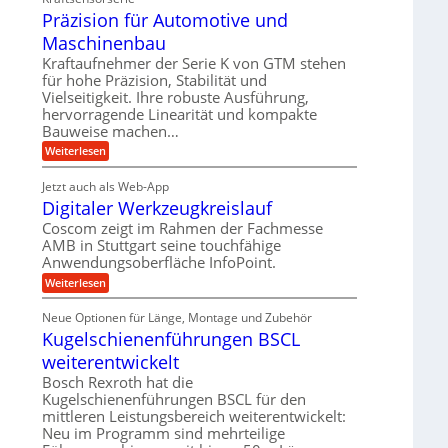
d
h
t
e
Präzision für Automotive und
n
A
e
s
t
n
Maschinenbau
u
t
v
r
a
f
Kraftaufnehmer der Serie K von GTM stehen
o
i
n
für hohe Präzision, Stabilität und
n
t
g
e
K
Vielseitigkeit. Ihre robuste Ausführung,
r
e
I
b
hervorragende Linearität und kompakte
n
a
w
Bauweise machen…
e
g
i
g
e
f
c
:
Weiterlesen
s
t
h
P
ü
r
e
t
r
r
i
Jetzt auch als Web-App
i
ä
i
e
Digitaler Werkzeugkreislauf
g
r
z
n
b
e
i
a
Coscom zeigt im Rahmen der Fachmesse
e
g
r
s
f
u
AMB in Stuttgart seine touchfähige
a
i
a
ü
Anwendungsoberfläche InfoPoint.
l
e
o
n
r
s
n
U
:
Weiterlesen
p
g
M
f
D
r
m
a
ü
i
ä
s
Neue Optionen für Länge, Montage und Zubehör
r
g
g
z
c
A
Kugelschienenführungen BSCL
i
e
i
h
u
t
s
b
weiterentwickelt
i
t
a
e
n
o
u
l
Bosch Rexroth hat die
H
e
m
e
n
u
Kugelschienenführungen BSCL für den
n
o
r
b
g
mittleren Leistungsbereich weiterentwickelt:
t
W
b
i
Neu im Programm sind mehrteilige
e
e
e
v