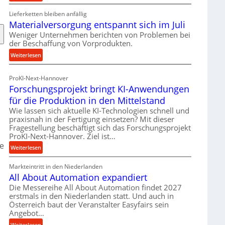
R
Lieferketten bleiben anfällig
o
Materialversorgung entspannt sich im Juli
l
l
Weniger Unternehmen berichten von Problemen bei
der Beschaffung von Vorprodukten.
e
n
:
Weiterlesen
f
M
ü
a
ProKI-Next-Hannover
h
t
Forschungsprojekt bringt KI-Anwendungen
r
e
für die Produktion in den Mittelstand
u
r
n
Wie lassen sich aktuelle KI-Technologien schnell und
i
praxisnah in der Fertigung einsetzen? Mit dieser
g
a
Fragestellung beschäftigt sich das Forschungsprojekt
e
l
ProKI-Next-Hannover. Ziel ist…
n
v
ne
:
e
Weiterlesen
e
F
r
r
Markteintritt in den Niederlanden
o
h
s
All About Automation expandiert
r
ö
o
s
h
Die Messereihe All About Automation findet 2027
r
erstmals in den Niederlanden statt. Und auch in
c
e
g
Österreich baut der Veranstalter Easyfairs sein
h
n
u
Angebot…
u
d
n
n
i
:
Weiterlesen