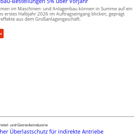
bau-Bestellungen 5% über Vorjahr
hmen im Maschinen- und Anlagenbau können in Summe auf ein
ves erstes Halbjahr 2026 im Auftragseingang blicken, geprägt
effekte aus dem Großanlagengeschäft.
:
en
M
a
s
c
h
i
n
e
n
b
a
u
-
B
ittel- und Getränkeindustrie
e
er Überlastschutz für indirekte Antriebe
s