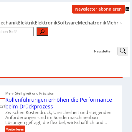
LinkedIn
Newsletter abonnieren
echanik
Elektrik
Elektronik
Software
Mechatronik
Mehr
LinkedIn
Newsletter
Mehr Steifigkeit und Präzision
Rollenführungen erhöhen die Performance
beim Drückprozess
021
Zwischen Kostendruck, Unsicherheit und steigenden
Anforderungen sind im Sondermaschinenbau
Lösungen gefragt, die flexibel, wirtschaftlich und…
:
Weiterlesen