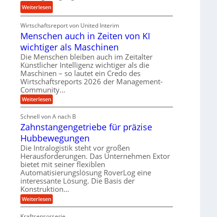
u
:
Weiterlesen
d
n
K
H
d
Wirtschaftsreport von United Interim
r
y
l
Menschen auch in Zeiten von KI
o
d
a
n
wichtiger als Maschinen
r
n
e
a
Die Menschen bleiben auch im Zeitalter
g
s
Künstlicher Intelligenz wichtiger als die
u
l
s
Maschinen – so lautet ein Credo des
l
e
Wirtschaftsreports 2026 der Management-
t
i
b
Community…
e
k
i
i
:
Weiterlesen
i
g
M
g
m
e
e
Schnell von A nach B
e
V
n
K
Zahnstangengetriebe für präzise
s
r
e
u
c
t
Hubbewegungen
r
h
g
U
e
Die Intralogistik steht vor großen
g
e
n
m
Herausforderungen. Das Unternehmen Extor
l
l
a
s
bietet mit seiner flexiblen
e
u
g
Automatisierungslösung RoverLog eine
a
c
i
e
interessante Lösung. Die Basis der
h
t
c
i
w
Konstruktion…
z
h
n
i
:
Weiterlesen
u
Z
Z
n
e
n
a
i
d
Kraftsensorserie