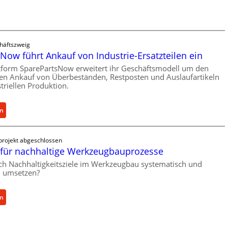
l
e
r
a
l
s
l
t
r
s
häftszweig
o
c
Now führt Ankauf von Industrie-Ersatzteilen ein
e
h
n
tform SparePartsNow erweitert ihr Geschäftsmodell um den
u
len Ankauf von Überbeständen, Restposten und Auslaufartikeln
t
triellen Produktion.
t
w
z
i
f
c
:
en
ü
k
S
r
e
p
i
projekt abgeschlossen
l
a
für nachhaltige Werkzeugbauprozesse
n
t
r
d
ich Nachhaltigkeitsziele im Werkzeugbau systematisch und
X
e
i
ch umsetzen?
6
P
r
0
a
e
-
r
:
en
k
P
t
M
t
l
s
e
e
a
N