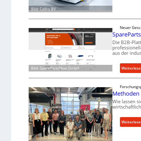
Bild: Cellro BV
Neuer Gesc
SpareParts
Die B2B-Plat
professionel
aus der indus
Bild: SparePartsNow GmbH
Weiterles
Forschungs
Methoden 
Wie lassen s
wirtschaftli
Weiterles