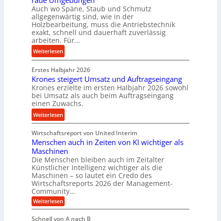
raue Umgebungen
e
e
a
Auch wo Späne, Staub und Schmutz
l
l
s
allgegenwärtig sind, wie in der
g
s
c
Holzbearbeitung, muss die Antriebstechnik
e
t
h
exakt, schnell und dauerhaft zuverlässig
w
arbeiten. Für…
a
a
i
n
l
:
Weiterlesen
n
d
l
P
d
s
Erstes Halbjahr 2026
r
e
e
Krones steigert Umsatz und Auftragseingang
ä
t
Krones erzielte im ersten Halbjahr 2026 sowohl
n
z
r
bei Umsatz als auch beim Auftragseingang
s
i
einen Zuwachs.
i
o
s
e
:
Weiterlesen
r
e
b
K
e
u
u
Wirtschaftsreport von United Interim
r
n
n
n
Menschen auch in Zeiten von KI wichtiger als
o
d
d
Maschinen
n
l
Die Menschen bleiben auch im Zeitalter
H
e
a
Künstlicher Intelligenz wichtiger als die
y
s
n
Maschinen – so lautet ein Credo des
d
s
g
Wirtschaftsreports 2026 der Management-
r
t
Community…
l
a
e
:
e
Weiterlesen
u
M
i
b
e
l
g
Schnell von A nach B
i