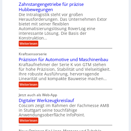
n
i
e
Zahnstangengetriebe für präzise
s
g
k
c
r
Hubbewegungen
e
h
i
Die Intralogistik steht vor großen
t
K
e
Herausforderungen. Das Unternehmen Extor
m
U
n
u
bietet mit seiner flexiblen
V
a
m
g
Automatisierungslösung RoverLog eine
u
e
s
e
interessante Lösung. Die Basis der
c
r
a
h
Konstruktion…
l
i
g
t
:
g
Weiterlesen
n
l
Z
z
e
Z
a
e
u
e
Kraftsensorserie
w
h
i
i
n
Präzision für Automotive und Maschinenbau
n
i
t
c
s
Kraftaufnehmer der Serie K von GTM stehen
d
e
n
t
für hohe Präzision, Stabilität und Vielseitigkeit.
h
n
A
d
a
Ihre robuste Ausführung, hervorragende
v
u
n
e
o
Linearität und kompakte Bauweise machen…
g
f
n
t
:
e
Weiterlesen
K
t
r
P
n
I
r
r
g
i
w
Jetzt auch als Web-App
ä
e
a
i
e
Digitaler Werkzeugkreislauf
z
t
c
g
i
b
r
Coscom zeigt im Rahmen der Fachmesse AMB
h
s
i
s
in Stuttgart seine touchfähige
e
t
i
e
Anwendungsoberfläche InfoPoint.
e
i
f
o
b
g
i
:
Weiterlesen
n
e
ü
e
D
f
f
n
r
r
i
ü
ü
Neue Optionen für Länge, Montage und Zubehör