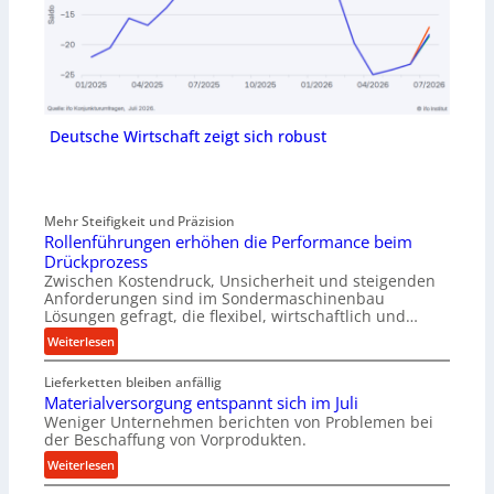
Deutsche Wirtschaft zeigt sich robust
Mehr Steifigkeit und Präzision
Rollenführungen erhöhen die Performance beim
Drückprozess
Zwischen Kostendruck, Unsicherheit und steigenden
Anforderungen sind im Sondermaschinenbau
Lösungen gefragt, die flexibel, wirtschaftlich und…
:
Weiterlesen
R
Lieferketten bleiben anfällig
o
Materialversorgung entspannt sich im Juli
l
Weniger Unternehmen berichten von Problemen bei
l
der Beschaffung von Vorprodukten.
e
:
Weiterlesen
n
M
f