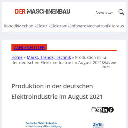
Linked
Newsletter
Robotik
Mechanik
Elektrik
Elektronik
Software
Mechatronik
Herausf
ZAHLENFUTTER
Home
»
Markt, Trends, Technik
»
Produktion in
14.
Oktober
der deutschen Elektroindustrie im August 2021
2021
Produktion in der deutschen
Elektroindustrie im August 2021