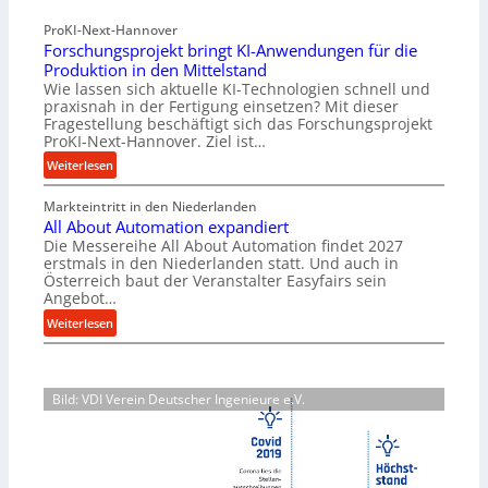
a
ü
ProKI-Next-Hannover
t
h
Forschungsprojekt bringt KI-Anwendungen für die
e
r
Produktion in den Mittelstand
r
u
Wie lassen sich aktuelle KI-Technologien schnell und
i
n
praxisnah in der Fertigung einsetzen? Mit dieser
a
g
Fragestellung beschäftigt sich das Forschungsprojekt
l
e
ProKI-Next-Hannover. Ziel ist…
v
n
:
Weiterlesen
e
e
F
r
r
Markteintritt in den Niederlanden
o
s
h
All About Automation expandiert
r
o
ö
Die Messereihe All About Automation findet 2027
s
r
erstmals in den Niederlanden statt. Und auch in
h
c
Österreich baut der Veranstalter Easyfairs sein
g
e
h
Angebot…
u
n
u
:
n
Weiterlesen
d
n
A
g
i
g
l
e
e
s
l
n
P
p
Bild: VDI Verein Deutscher Ingenieure e.V.
A
t
e
r
b
s
r
o
o
p
f
j
u
a
o
e
t
n