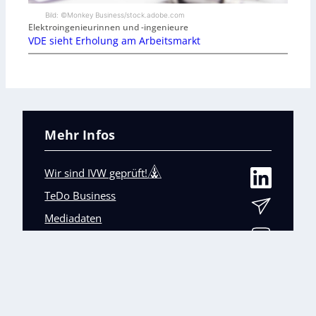
Bild: ©Monkey Business/stock.adobe.com
Elektroingenieurinnen und -ingenieure
VDE sieht Erholung am Arbeitsmarkt
Mehr Infos
Wir sind IVW geprüft!
TeDo Business
Mediadaten
Abo-Service
Unsere weiteren Fachmagazine
+