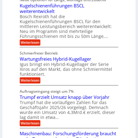
g
a
g
r
r
r
l
Kugelschienenführungen BSCL
i
a
A
p
a
s
t
weiterentwickelt
u
r
n
M
u
a
t
ä
Bosch Rexroth hat die
a
g
l
e
o
z
Kugelschienenführungen BSCL für den
s
e
m
i
U
mittleren Leistungsbereich weiterentwickelt:
c
r
o
s
h
Neu im Programm sind mehrteilige
m
W
t
e
i
Führungsschienen mit bis zu 50m Länge,…
e
g
i
H
n
r
v
u
:
Weiterlesen
e
e
k
e
b
K
n
b
z
u
b
u
Schmierfreier Betrieb
e
n
u
e
g
u
d
Wartungsfreies Hybrid-Kugellager
w
e
n
g
M
e
l
Igus bringt ein Hybrid-Kugellager der Serie
g
k
a
g
s
Xiros auf den Markt, das ohne Schmiermittel
r
s
u
e
c
funktioniert.
e
c
n
h
n
i
h
:
g
Weiterlesen
i
s
i
W
e
e
l
n
a
n
n
Auftragseingang steigt um 7%
a
e
r
e
u
Trumpf erzielt Umsatz knapp über Vorjahr
n
t
n
f
b
u
Trumpf hat die vorläufigen Zahlen für das
f
a
n
ü
Geschäftsjahr 2025/26 vorgelegt. Demnach
u
g
h
wurde ein Umsatz von 4,3Mrd.€ erzielt, dieser
s
r
lag damit in etwa…
f
u
:
r
Weiterlesen
n
T
e
g
r
i
e
Maschinenbau: Forschungsförderung braucht
u
e
n