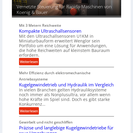
r
Vernetzte Steuerung für Rapida-Maschinen von
d
Koenig & Bauer
i
e
Mit 3 Metern Reichweite
P
Kompakte Ultraschallsensoren
r
Mit den Ultraschallsensoren U1KM in
o
Miniaturbauform erweitert Wenglor sein
d
Portfolio um eine Lösung für Anwendungen,
u
die hohe Reichweiten auf kleinstem Bauraum
erfordern.
k
t
:
Weiterlesen
i
K
o
Mehr Effizienz durch elektromechanische
o
n
m
Antriebssysteme
i
p
Kugelgewindetrieb und Hydraulik im Vergleich
n
In vielen Branchen gelten Hydrauliksysteme
a
noch immer als Nonplusultra, vor allem wenn
d
k
hohe Kräfte im Spiel sind. Doch es gibt starke
e
t
Konkurrenz…
n
e
:
Weiterlesen
M
U
K
i
l
Gewirbelt und nicht geschliffen
u
t
t
Präzise und langlebige Kugelgewindetriebe für
g
t
r