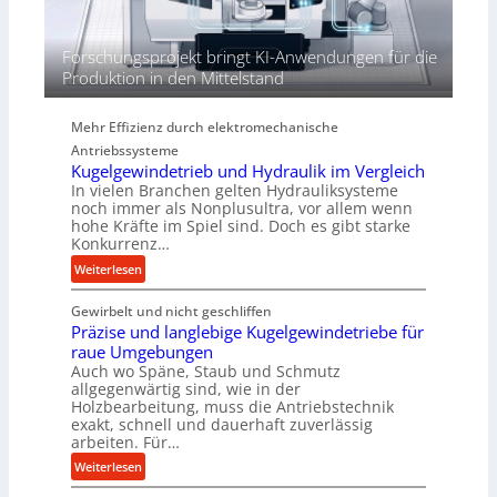
n
d
i
Forschungsprojekt bringt KI-Anwendungen für die
e
Produktion in den Mittelstand
P
e
Mehr Effizienz durch elektromechanische
r
Antriebssysteme
f
Kugelgewindetrieb und Hydraulik im Vergleich
o
In vielen Branchen gelten Hydrauliksysteme
r
noch immer als Nonplusultra, vor allem wenn
m
hohe Kräfte im Spiel sind. Doch es gibt starke
a
Konkurrenz…
n
:
Weiterlesen
c
K
e
Gewirbelt und nicht geschliffen
u
b
Präzise und langlebige Kugelgewindetriebe für
g
e
raue Umgebungen
e
i
Auch wo Späne, Staub und Schmutz
l
m
allgegenwärtig sind, wie in der
g
Holzbearbeitung, muss die Antriebstechnik
D
e
exakt, schnell und dauerhaft zuverlässig
r
w
arbeiten. Für…
ü
i
:
Weiterlesen
c
n
P
k