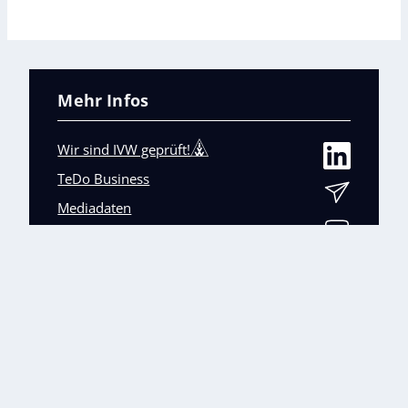
Mehr Infos
Wir sind IVW geprüft!
TeDo Business
Mediadaten
Abo-Service
Unsere weiteren Fachmagazine
+
Impressum
Datenschutz
AGB
Barrierefreiheit