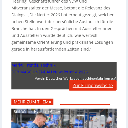
Heering, Geschäftsführer des VDW und
Mitveranstalter der Messe, betont die Relevanz des
Dialogs: „Die Nortec 2026 hat erneut gezeigt, welchen
hohen Stellenwert der persönliche Austausch für die
Branche hat. In den Gesprächen mit Ausstellerinnen
und Ausstellern wurde deutlich, wie wertvoll
gemeinsame Orientierung und praxisnahe Lösungen
gerade in herausfordernden Zeiten sind.“
Markt, Trends, Technik
DER MASCHINENBAU Newsletter 4 2026
Verein Deutscher Werkzeugmaschinenfabriken e.V.
Zur Firmenwebsite
MEHR ZUM THEMA
Bild: Weber- Hydraulik GmbH