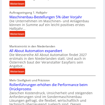
:
Weiterlesen
M
Auftragseingang 1. Halbjahr
a
Maschinenbau-Bestellungen 5% über Vorjahr
t
Die Unternehmen im Maschinen- und Anlagenbau
e
können in Summe auf ein leicht positives erstes
r
Halbjahr…
i
:
Weiterlesen
a
M
l
a
v
Markteintritt in den Niederlanden
s
e
All About Automation expandiert
c
r
Die Messereihe All About Automation findet 2027
h
s
erstmals in den Niederlanden statt. Und auch in
i
o
Österreich baut der Veranstalter Easyfairs sein
n
Angebot…
r
e
g
:
Weiterlesen
n
u
A
b
n
Mehr Steifigkeit und Präzision
l
a
g
Rollenführungen erhöhen die Performance beim
l
u
e
Drückprozess
A
-
Zwischen Kostendruck, Unsicherheit und steigenden
n
b
B
Anforderungen sind im Sondermaschinenbau
t
o
Lösungen gefragt, die flexibel, wirtschaftlich und
e
s
u
technisch überzeugend zugleich sind. Diesen
s