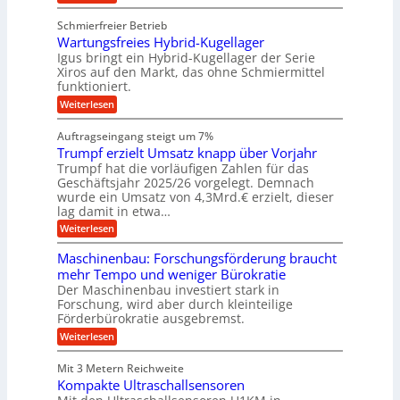
k
e
b
K
e
z
u
b
u
b
Schmierfreier Betrieb
e
n
e
g
u
u
d
Wartungsfreies Hybrid-Kugellager
w
e
g
M
e
l
Igus bringt ein Hybrid-Kugellager der Serie
n
k
a
g
s
Xiros auf den Markt, das ohne Schmiermittel
g
r
s
u
c
funktioniert.
e
c
e
n
h
i
h
:
g
Weiterlesen
i
n
s
i
W
e
e
l
n
a
n
n
Auftragseingang steigt um 7%
a
e
r
e
u
Trumpf erzielt Umsatz knapp über Vorjahr
n
t
n
f
b
u
Trumpf hat die vorläufigen Zahlen für das
f
a
n
ü
Geschäftsjahr 2025/26 vorgelegt. Demnach
u
g
h
wurde ein Umsatz von 4,3Mrd.€ erzielt, dieser
s
r
lag damit in etwa…
f
u
:
r
Weiterlesen
n
T
e
g
r
i
e
Maschinenbau: Forschungsförderung braucht
u
e
n
mehr Tempo und weniger Bürokratie
m
s
B
Der Maschinenbau investiert stark in
p
H
S
Forschung, wird aber durch kleinteilige
f
y
C
e
b
Förderbürokratie ausgebremst.
L
r
r
w
:
Weiterlesen
z
i
e
M
i
d
i
a
e
-
Mit 3 Metern Reichweite
t
s
l
K
e
Kompakte Ultraschallsensoren
c
t
u
r
h