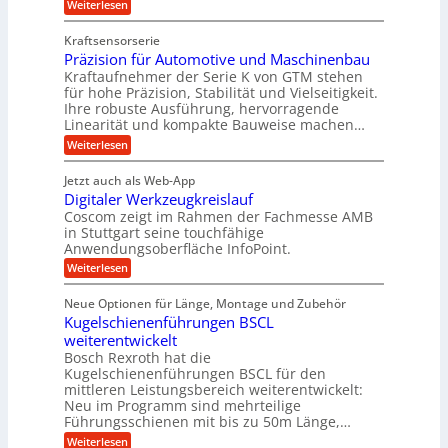
t
:
Weiterlesen
g
t
g
Z
s
l
a
z
e
Kraftsensorserie
l
h
e
u
w
Präzision für Automotive und Maschinenbau
o
n
i
n
s
Kraftaufnehmer der Serie K von GTM stehen
i
s
c
t
d
für hohe Präzision, Stabilität und Vielseitigkeit.
n
e
a
h
Ihre robuste Ausführung, hervorragende
A
d
n
,
Linearität und kompakte Bauweise machen…
u
g
e
w
:
e
Weiterlesen
f
t
e
P
n
t
r
r
g
n
Jetzt auch als Web-App
r
ä
e
i
i
Digitaler Werkzeugkreislauf
z
t
a
e
g
i
r
Coscom zeigt im Rahmen der Fachmesse AMB
g
b
s
i
in Stuttgart seine touchfähige
e
s
i
e
e
Anwendungsoberfläche InfoPoint.
r
o
b
e
f
:
Weiterlesen
S
n
e
i
D
f
ü
f
t
i
ü
ü
n
Neue Optionen für Länge, Montage und Zubehör
r
e
g
r
r
g
Kugelschienenführungen BSCL
r
i
A
l
p
a
t
weiterentwickelt
u
r
a
l
a
t
ä
n
Bosch Rexroth hat die
u
e
l
o
z
Kugelschienenführungen BSCL für den
g
e
e
m
i
n
mittleren Leistungsbereich weiterentwickelt:
r
o
s
U
Neu im Programm sind mehrteilige
W
t
e
m
Führungsschienen mit bis zu 50m Länge,…
e
i
H
r
g
v
u
:
Weiterlesen