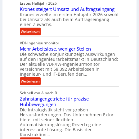
d
Erstes Halbjahr 2026
r
p
e
Krones steigert Umsatz und Auftragseingang
ä
r
t
Krones erzielte im ersten Halbjahr 2026 sowohl
z
o
r
bei Umsatz als auch beim Auftragseingang
i
z
einen Zuwachs.
i
s
e
e
:
Weiterlesen
e
s
b
K
u
s
u
VDI-Ingenieurmonitor
r
n
n
Mehr Arbeitslose, weniger Stellen
o
d
Die schwache Konjunktur zeigt Auswirkungen
d
n
l
auf den Ingenieurarbeitsmarkt in Deutschland:
H
e
a
Der aktuelle VDI-/IW-Ingenieurmonitor
y
s
n
verzeichnet mit 58.392 Arbeitslosen in
d
s
Ingenieur- und IT-Berufen den…
g
r
t
l
:
Weiterlesen
a
e
e
M
u
i
b
Schnell von A nach B
e
l
g
i
Zahnstangengetriebe für präzise
h
i
e
g
Hubbewegungen
r
k
r
Die Intralogistik steht vor großen
e
A
i
t
Herausforderungen. Das Unternehmen Extor
K
r
m
bietet mit seiner flexiblen
U
u
b
Automatisierungslösung RoverLog eine
V
m
g
e
interessante Lösung. Die Basis der
e
s
e
Konstruktion…
i
r
a
l