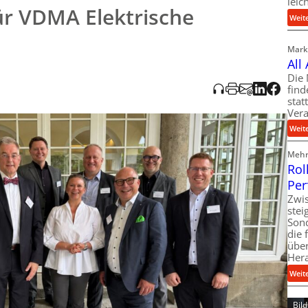
leic
ür VDMA Elektrische
Weit
Markt
All
Die 
find
stat
Vera
Weit
Mehr 
Rol
Per
Zwis
ste
Son
die 
über
Her
Weit
Bil