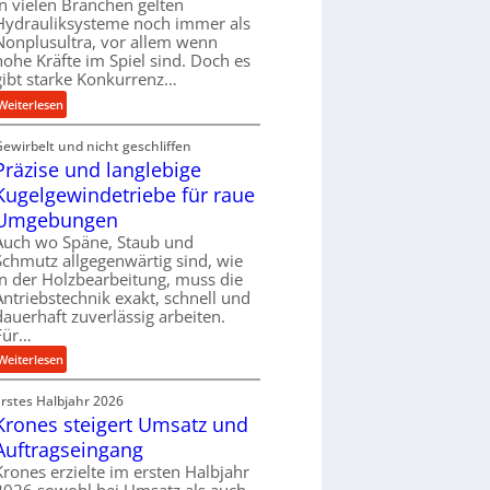
In vielen Branchen gelten
e
Hydrauliksysteme noch immer als
r
Nonplusultra, vor allem wenn
f
hohe Kräfte im Spiel sind. Doch es
gibt starke Konkurrenz…
o
r
:
Weiterlesen
m
K
a
Gewirbelt und nicht geschliffen
u
n
Präzise und langlebige
g
c
e
Kugelgewindetriebe für raue
e
l
Umgebungen
b
g
Auch wo Späne, Staub und
e
e
Schmutz allgegenwärtig sind, wie
i
w
in der Holzbearbeitung, muss die
m
i
Antriebstechnik exakt, schnell und
D
n
dauerhaft zuverlässig arbeiten.
r
Für…
d
ü
e
:
Weiterlesen
c
t
P
k
r
Erstes Halbjahr 2026
r
p
i
Krones steigert Umsatz und
ä
r
e
z
Auftragseingang
o
b
i
Krones erzielte im ersten Halbjahr
z
u
s