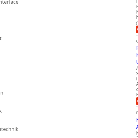
nterface
t
on
k
mtechnik