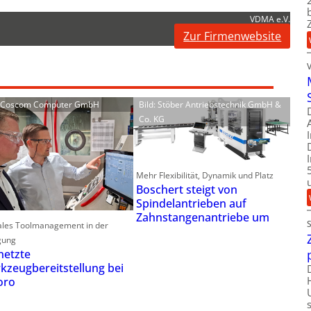
VDMA e.V.
Zur Firmenwebsite
: Coscom Computer GmbH
Bild: Stöber Antriebstechnik GmbH &
Co. KG
Mehr Flexibilität, Dynamik und Platz
Boschert steigt von
Spindelantrieben auf
Zahnstangenantriebe um
ales Toolmanagement in der
gung
netzte
kzeugbereitstellung bei
oro