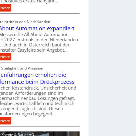
ht positives erstes Halbjahr…
l
:
erlesen
v
M
e
a
eintritt in den Niederlanden
r
s
 About Automation expandiert
s
c
Messereihe All About Automation
o
h
et 2027 erstmals in den Niederlanden
r
i
t. Und auch in Österreich baut der
g
n
nstalter Easyfairs sein Angebot…
u
e
:
erlesen
n
n
A
g
b
Steifigkeit und Präzision
l
e
a
lenführungen erhöhen die
l
n
u
A
t
formance beim Drückprozess
-
b
s
chen Kostendruck, Unsicherheit und
B
o
p
igenden Anforderungen sind im
e
u
dermaschinenbau Lösungen gefragt,
a
s
flexibel, wirtschaftlich und technisch
t
n
t
zeugend zugleich sind. Diesen
A
n
e
ausforderungen begegnet…
u
t
l
t
:
s
erlesen
l
o
R
i
u
m
o
c
d: Koenig & Bauer AG
n