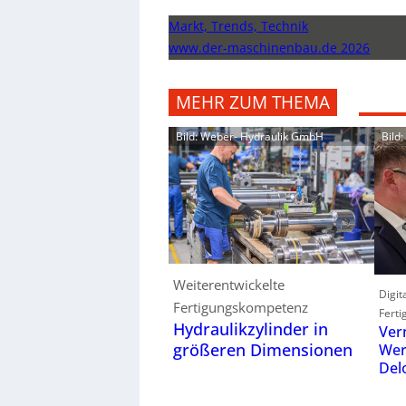
Markt, Trends, Technik
www.der-maschinenbau.de 2026
MEHR ZUM THEMA
Bild: Weber- Hydraulik GmbH
Bild
Weiterentwickelte
Digit
Fertigungskompetenz
Ferti
Hydraulikzylinder in
Ver
größeren Dimensionen
Wer
Del