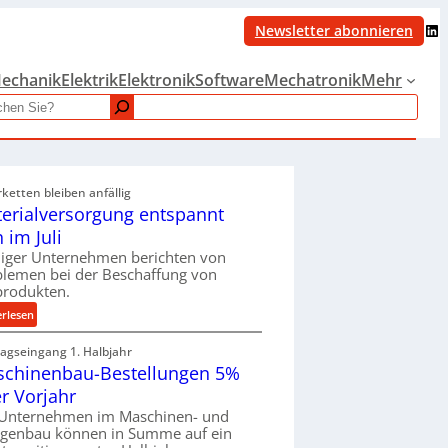
LinkedIn
Newsletter abonnieren
echanik
Elektrik
Elektronik
Software
Mechatronik
Mehr
rketten bleiben anfällig
erialversorgung entspannt
h im Juli
iger Unternehmen berichten von
blemen bei der Beschaffung von
produkten.
:
erlesen
M
ragseingang 1. Halbjahr
a
chinenbau-Bestellungen 5%
t
e
r Vorjahr
r
 Unternehmen im Maschinen- und
i
agenbau können in Summe auf ein
a