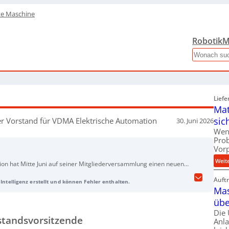
te Maschine
Robotik
M
Search
Liefe
Mat
sic
r Vorstand für VDMA Elektrische Automation
30. Juni 2026
Wen
Pro
Vor
Weit
n hat Mitte Juni auf seiner Mitgliederversammlung einen neuen
gewählt. Neue Vorstandsvorsitzende ist Jessica Bethune (Schneider
Auft
Intelligenz erstellt und können Fehler enthalten.
urde Gerd Hoppe (Beckhoff Automatisierung). Zum Vorstand gehören
Mas
erface), Thomas Fechner (Bosch Rexroth), Dr. Tobias Frank
übe
f Heinsohn (Siemens), Dr. Ulrich Viethen (Murrelektronik) und
Die
Zudem wird darauf hingewiesen, dass die zugehörige
standsvorsitzende
Anl
 Verlag bereitgestellt wurde.