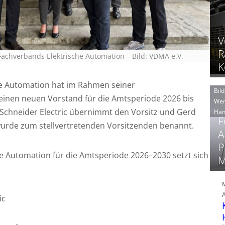
V
R
achverbands Elektrische Automation
–
Bild: VDMA e.V.
K
e Automation hat im Rahmen seiner
Bild
einen neuen Vorstand für die Amtsperiode 2026 bis
Wer
 Schneider Electric übernimmt den Vorsitz und Gerd
Han
F
urde zum stellvertretenden Vorsitzenden benannt.
A
P
e Automation für die Amtsperiode 2026–2030 setzt sich
M
ic