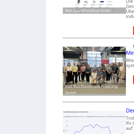
Die
Ges
Bild: SparePartsNow GmbH
Übe
ind
Me
Wie
sys
Bild: Rico Elastomere Projecting
GmbH
Deu
Tro
Ifo
auf