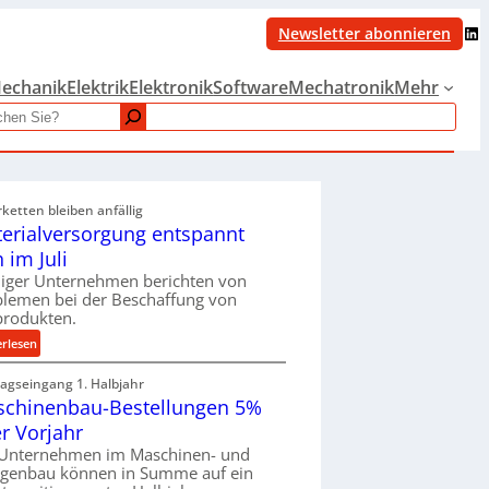
LinkedIn
Newsletter abonnieren
echanik
Elektrik
Elektronik
Software
Mechatronik
Mehr
rketten bleiben anfällig
erialversorgung entspannt
h im Juli
iger Unternehmen berichten von
blemen bei der Beschaffung von
produkten.
:
erlesen
M
ragseingang 1. Halbjahr
a
chinenbau-Bestellungen 5%
t
e
r Vorjahr
r
 Unternehmen im Maschinen- und
i
agenbau können in Summe auf ein
a