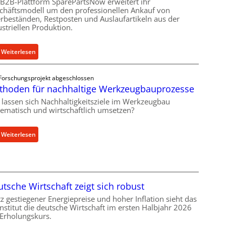
e
 B2B-Plattform SparePartsNow erweitert ihr
a
chäftsmodell um den professionellen Ankauf von
n
s
rbeständen, Restposten und Auslaufartikeln aus der
t
t
ustriellen Produktion.
w
s
i
c
:
Weiterlesen
c
h
S
k
u
p
e
t
Forschungsprojekt abgeschlossen
a
l
z
thoden für nachhaltige Werkzeugbauprozesse
r
t
f
 lassen sich Nachhaltigkeitsziele im Werkzeugbau
e
X
ü
tematisch und wirtschaftlich umsetzen?
P
6
r
a
0
i
:
Weiterlesen
r
-
n
M
t
P
d
e
s
l
i
t
N
a
r
h
o
t
e
tsche Wirtschaft zeigt sich robust
o
w
t
k
d
tz gestiegener Energiepreise und hoher Inflation sieht das
f
f
t
 Institut die deutsche Wirtschaft im ersten Halbjahr 2026
e
ü
o
e
 Erholungskurs.
n
h
r
A