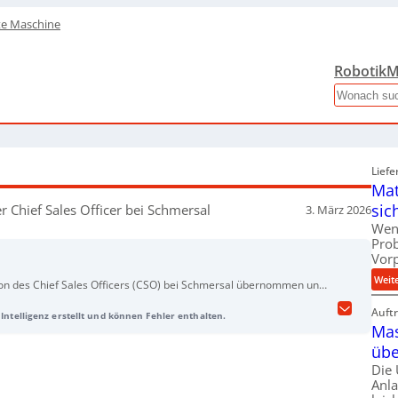
te Maschine
Robotik
M
Search
Liefe
Mat
sic
r Chief Sales Officer bei Schmersal
3. März 2026
Wen
Pro
Vor
Weit
ion des Chief Sales Officers (CSO) bei Schmersal übernommen und
r berichtet direkt an den geschäftsführenden Gesellschafter Philipp
Auft
Intelligenz erstellt und können Fehler enthalten.
l Ambro und kommt von Lenze. Die Unternehmensführung erwartet
Mas
der internationalen Vertriebsorganisation und für nachhaltiges
übe
ass die Audioaufnahme KI-generiert ist und vom Telo Verlag
Die
Anl