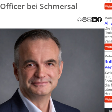
leic
 Officer bei Schmersal
Weit
Markt
All
Die 
find
stat
Vera
Weit
Mehr 
Rol
Per
Zwis
ste
Son
die 
über
Her
Weit
Bil