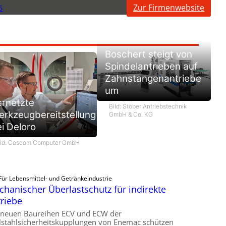
Zur Firmenwebsite
6
Boschert steigt von
Spindelantrieben auf
Zahnstangenantriebe
um
ernetzte
Bild: Stöber Antriebstechnik
rkzeugbereitstellung
GmbH & Co. KG
i Deloro
ild: Coscom Computer GmbH
Für Lebensmittel- und Getränkeindustrie
hanischer Überlastschutz für indirekte
riebe
 neuen Baureihen ECV und ECW der
lstahlsicherheitskupplungen von Enemac schützen