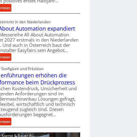
ht positives erstes Halbjahr…
l
:
erlesen
v
M
e
a
eintritt in den Niederlanden
r
s
 About Automation expandiert
s
c
Messereihe All About Automation
o
h
et 2027 erstmals in den Niederlanden
r
i
t. Und auch in Österreich baut der
g
n
nstalter Easyfairs sein Angebot…
u
e
:
erlesen
n
n
A
g
b
Steifigkeit und Präzision
l
e
a
lenführungen erhöhen die
l
n
u
A
t
formance beim Drückprozess
-
b
s
chen Kostendruck, Unsicherheit und
B
o
p
igenden Anforderungen sind im
e
u
dermaschinenbau Lösungen gefragt,
a
s
flexibel, wirtschaftlich und technisch
t
n
t
zeugend zugleich sind. Diesen
A
n
e
ausforderungen begegnet…
u
t
l
t
:
s
erlesen
l
o
R
i
u
m
o
c
d: Koenig & Bauer AG
n