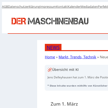
AGB
Datenschutzerklärung
Impressum
Kontakt
Kalender
Mediadaten
Perfek
NEWS
Home
»
Markt, Trends, Technik
»
Neue
Übersicht mit KI
Jens Delleyhausen hat zum 1. März die Posit
verantwortet künftig den globalen Vertrieb. E
* Diese Inhalte wurden mithilfe von Künstlicher 
Schmersal sowie Managing Director Michae
von ihm neue Impulse zur Weiterentwicklung 
Wachstum. Zudem wird darauf hingewiesen, d
bereitgestellt wurde.
Zum 1. März