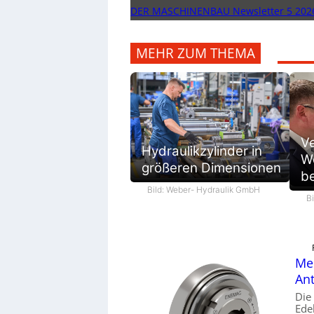
DER MASCHINENBAU Newsletter 5 202
MEHR ZUM THEMA
V
Hydraulikzylinder in
We
größeren Dimensionen
be
Bild: Weber- Hydraulik GmbH
B
Mec
Ant
Die
Ede