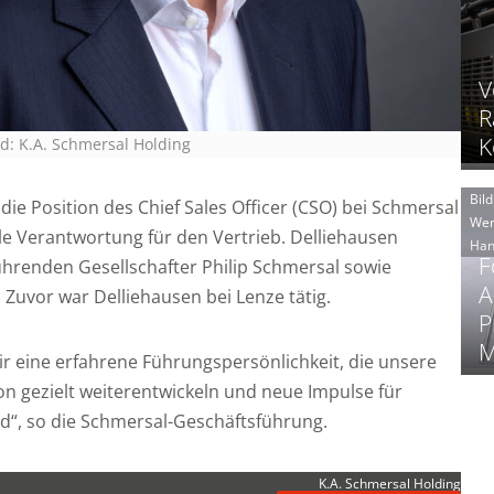
V
R
K
ld: K.A. Schmersal Holding
Bild
die Position des Chief Sales Officer (CSO) bei Schmersal
Wer
 Verantwortung für den Vertrieb. Delliehausen
Han
F
führenden Gesellschafter Philip Schmersal sowie
A
Zuvor war Delliehausen bei Lenze tätig.
P
M
ir eine erfahrene Führungspersönlichkeit, die unsere
on gezielt weiterentwickeln und neue Impulse für
d“, so die Schmersal-Geschäftsführung.
K.A. Schmersal Holding