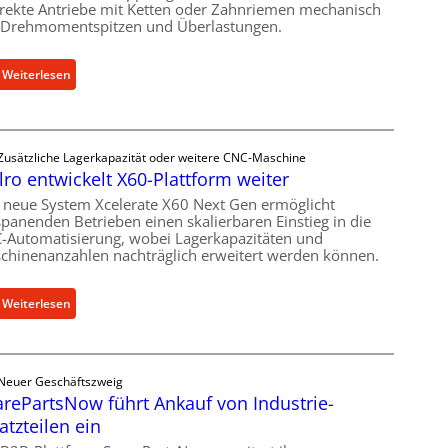
irekte Antriebe mit Ketten oder Zahnriemen mechanisch
 Drehmomentspitzen und Überlastungen.
:
Weiterlesen
M
e
c
Zusätzliche Lagerkapazität oder weitere CNC-Maschine
h
lro entwickelt X60-Plattform weiter
a
n
 neue System Xcelerate X60 Next Gen ermöglicht
spanenden Betrieben einen skalierbaren Einstieg in die
i
-Automatisierung, wobei Lagerkapazitäten und
s
chinenanzahlen nachträglich erweitert werden können.
c
h
:
Weiterlesen
e
C
r
e
Ü
l
b
Neuer Geschäftszweig
l
e
rePartsNow führt Ankauf von Industrie-
r
r
atzteilen ein
o
l