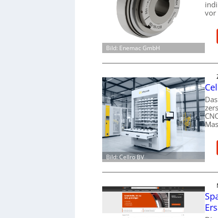
ind
vor
Bild: Enemac GmbH
Cel
Das
zer
CNC
Mas
Bild: Cellro BV
Spa
Ers