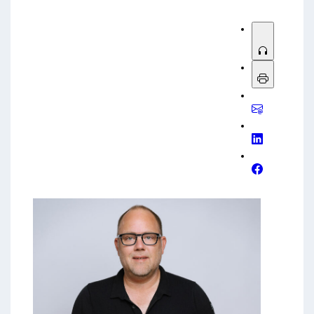
Spitzenlasten managen, Strommarktzugang prüfen
(z. B.
virtuelle Kraftwerke
/
Direktvermarktung
),
Sektoren koppeln und Fördermöglichkeiten kennen.
Fazit: Wer jetzt in vernetzte, steuerbare und flexible
Energiesysteme investiert, verbessert Kosten,
Versorgungssicherheit und ESG-Bilanz.