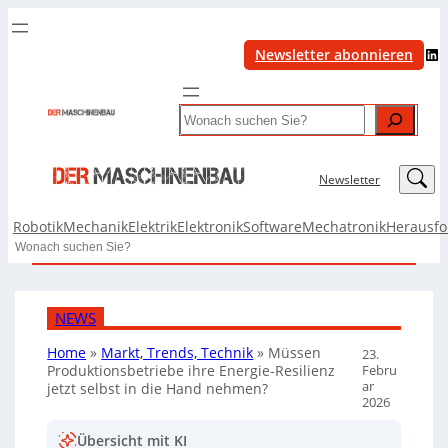
LinkedIn
Newsletter abonnieren
Search
LinkedIn
Newsletter
Robotik
Mechanik
Elektrik
Elektronik
Software
Mechatronik
Herausf
Search
NEWS
Home
»
Markt, Trends, Technik
»
Müssen
23.
Febru
Produktionsbetriebe ihre Energie-Resilienz
ar
jetzt selbst in die Hand nehmen?
2026
Übersicht mit KI