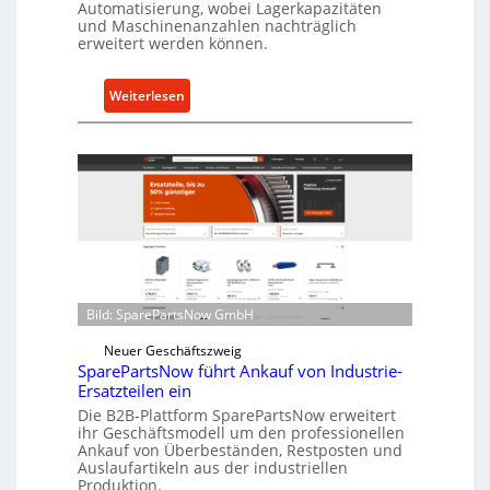
Automatisierung, wobei Lagerkapazitäten
s
und Maschinenanzahlen nachträglich
c
erweitert werden können.
h
u
:
Weiterlesen
t
C
z
e
f
l
ü
l
r
r
i
o
n
e
d
n
i
t
r
Bild: SparePartsNow GmbH
w
e
i
Neuer Geschäftszweig
k
c
SparePartsNow führt Ankauf von Industrie-
t
Ersatzteilen ein
k
e
Die B2B-Plattform SparePartsNow erweitert
e
A
ihr Geschäftsmodell um den professionellen
l
n
Ankauf von Überbeständen, Restposten und
t
Auslaufartikeln aus der industriellen
t
Produktion.
X