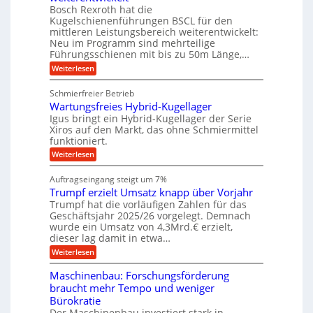
i
a
m
t
c
Bosch Rexroth hat die
s
l
o
h
g
Kugelschienenführungen BSCL für den
e
e
m
i
mittleren Leistungsbereich weiterentwickelt:
e
H
r
o
n
Neu im Programm sind mehrteilige
u
W
b
t
e
b
Führungsschienen mit bis zu 50m Länge,…
e
i
n
u
b
r
v
:
Weiterlesen
e
n
k
e
K
w
z
u
g
u
e
Schmierfreier Betrieb
e
n
g
e
g
u
d
Wartungsfreies Hybrid-Kugellager
e
u
n
g
M
l
Igus bringt ein Hybrid-Kugellager der Serie
n
k
a
s
Xiros auf den Markt, das ohne Schmiermittel
g
r
s
c
funktioniert.
e
e
c
h
n
i
h
:
Weiterlesen
i
s
i
W
e
l
n
a
n
Auftragseingang steigt um 7%
a
e
r
e
u
Trumpf erzielt Umsatz knapp über Vorjahr
n
t
n
f
b
u
Trumpf hat die vorläufigen Zahlen für das
f
a
n
ü
Geschäftsjahr 2025/26 vorgelegt. Demnach
u
g
h
wurde ein Umsatz von 4,3Mrd.€ erzielt,
s
r
dieser lag damit in etwa…
f
u
:
r
Weiterlesen
n
T
e
g
r
i
e
Maschinenbau: Forschungsförderung
u
e
n
braucht mehr Tempo und weniger
m
s
B
Bürokratie
p
H
S
f
y
Der Maschinenbau investiert stark in
C