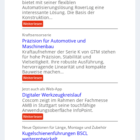
g
bietet mit seiner flexiblen
a
e
m
e
Automatisierungslösung RoverLog eine
u
r
s
interessante Lösung. Die Basis der
l
c
g
a
h
Konstruktion…
g
i
l
t
:
Weiterlesen
e
n
e
Z
z
Z
w
a
i
u
e
Kraftsensorserie
i
h
i
c
n
Präzision für Automotive und
n
n
t
s
h
Maschinenbau
d
e
d
t
Kraftaufnehmer der Serie K von GTM stehen
n
A
e
a
v
für hohe Präzision, Stabilität und
u
n
t
o
Vielseitigkeit. Ihre robuste Ausführung,
g
f
n
r
hervorragende Linearität und kompakte
e
K
t
Bauweise machen…
i
n
I
r
g
e
:
Weiterlesen
w
e
a
P
i
b
t
r
c
g
Jetzt auch als Web-App
r
e
ä
h
i
s
Digitaler Werkzeugkreislauf
z
f
t
e
e
i
Coscom zeigt im Rahmen der Fachmesse
i
ü
b
s
g
AMB in Stuttgart seine touchfähige
i
e
r
i
e
Anwendungsoberfläche InfoPoint.
f
n
o
r
r
ü
:
Weiterlesen
n
g
a
a
r
D
f
l
a
p
i
u
ü
s
Neue Optionen für Länge, Montage und Zubehör
r
n
g
r
M
e
ä
Kugelschienenführungen BSCL
i
A
a
g
U
z
t
weiterentwickelt
u
s