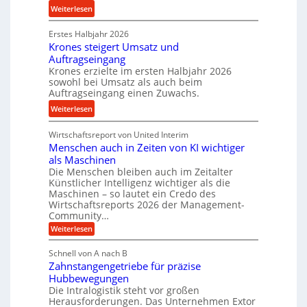
i
l
:
n
Weiterlesen
n
s
P
d
d
e
Erstes Halbjahr 2026
r
e
Krones steigert Umsatz und
n
ä
t
Auftragseingang
s
z
r
Krones erzielte im ersten Halbjahr 2026
o
i
i
sowohl bei Umsatz als auch beim
r
s
Auftragseingang einen Zuwachs.
e
e
e
b
:
Weiterlesen
n
u
u
K
n
n
Wirtschaftsreport von United Interim
r
d
d
Menschen auch in Zeiten von KI wichtiger
o
l
als Maschinen
H
n
a
Die Menschen bleiben auch im Zeitalter
y
e
n
Künstlicher Intelligenz wichtiger als die
d
s
g
Maschinen – so lautet ein Credo des
r
s
l
Wirtschaftsreports 2026 der Management-
a
t
Community…
e
u
e
:
Weiterlesen
b
l
M
i
i
e
i
g
Schnell von A nach B
g
n
k
e
Zahnstangengetriebe für präzise
s
e
i
c
r
Hubbewegungen
K
h
Die Intralogistik steht vor großen
m
t
u
e
Herausforderungen. Das Unternehmen Extor
V
U
n