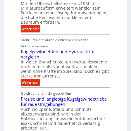
P
Mit den Ultraschallsensoren U1KM in
r
Miniaturbauform erweitert Wenglor sein
o
Portfolio um eine Lösung für Anwendungen,
die hohe Reichweiten auf kleinstem
d
Bauraum erfordern.
u
:
Weiterlesen
k
K
t
Mehr Effizienz durch elektromechanische
o
i
m
o
Antriebssysteme
p
Kugelgewindetrieb und Hydraulik im
n
Vergleich
a
i
In vielen Branchen gelten Hydrauliksysteme
k
n
noch immer als Nonplusultra, vor allem
t
d
wenn hohe Kräfte im Spiel sind. Doch es gibt
e
e
starke Konkurrenz…
U
n
:
Weiterlesen
l
M
K
t
i
Gewirbelt und nicht geschliffen
u
r
t
Präzise und langlebige Kugelgewindetriebe
g
a
t
für raue Umgebungen
e
s
e
Auch wo Späne, Staub und Schmutz
l
c
l
allgegenwärtig sind, wie in der
g
h
s
Holzbearbeitung, muss die Antriebstechnik
e
exakt, schnell und dauerhaft zuverlässig
a
t
w
arbeiten. Für…
l
a