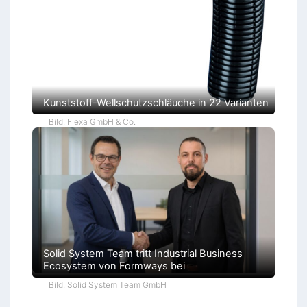
r
o
k
r
a
t
i
e
Kunststoff-Wellschutzschläuche in 22 Varianten
Bild: Flexa GmbH & Co.
Solid System Team tritt Industrial Business
Ecosystem von Formways bei
Bild: Solid System Team GmbH