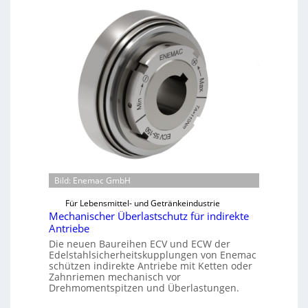
c
h
i
n
e
n
b
a
u
-
B
e
Bild: Enemac GmbH
s
t
Für Lebensmittel- und Getränkeindustrie
e
Mechanischer Überlastschutz für indirekte
l
Antriebe
l
Die neuen Baureihen ECV und ECW der
Edelstahlsicherheitskupplungen von Enemac
u
schützen indirekte Antriebe mit Ketten oder
n
Zahnriemen mechanisch vor
g
Drehmomentspitzen und Überlastungen.
e