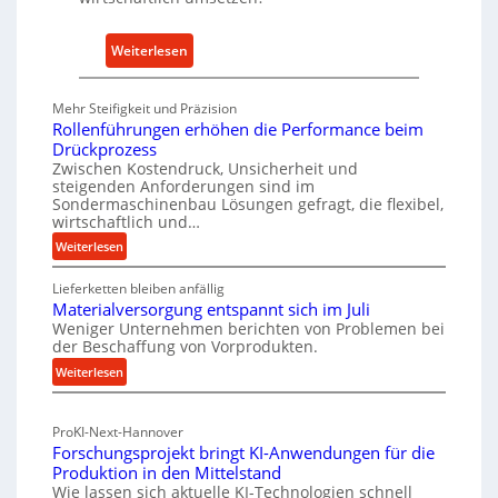
n
k
:
Weiterlesen
a
M
u
e
Mehr Steifigkeit und Präzision
f
t
Rollenführungen erhöhen die Performance beim
v
h
Drückprozess
o
o
Zwischen Kostendruck, Unsicherheit und
n
steigenden Anforderungen sind im
d
I
Sondermaschinenbau Lösungen gefragt, die flexibel,
e
wirtschaftlich und…
n
n
:
Weiterlesen
d
f
R
u
ü
Lieferketten bleiben anfällig
o
s
r
Materialversorgung entspannt sich im Juli
l
t
Weniger Unternehmen berichten von Problemen bei
n
l
r
der Beschaffung von Vorprodukten.
e
a
i
:
Weiterlesen
n
c
e
M
f
h
-
a
ü
h
ProKI-Next-Hannover
t
E
h
a
Forschungsprojekt bringt KI-Anwendungen für die
e
r
r
l
Produktion in den Mittelstand
r
u
s
Wie lassen sich aktuelle KI-Technologien schnell
t
i