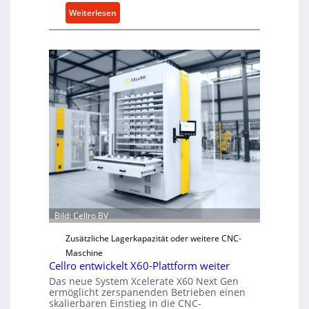
n
:
Weiterlesen
5
M
%
e
ü
c
b
h
e
a
r
n
V
i
o
s
r
c
j
h
a
e
h
r
r
Ü
b
Bild: Cellro BV
e
Zusätzliche Lagerkapazität oder weitere CNC-
r
Maschine
l
Cellro entwickelt X60-Plattform weiter
a
Das neue System Xcelerate X60 Next Gen
s
ermöglicht zerspanenden Betrieben einen
t
skalierbaren Einstieg in die CNC-