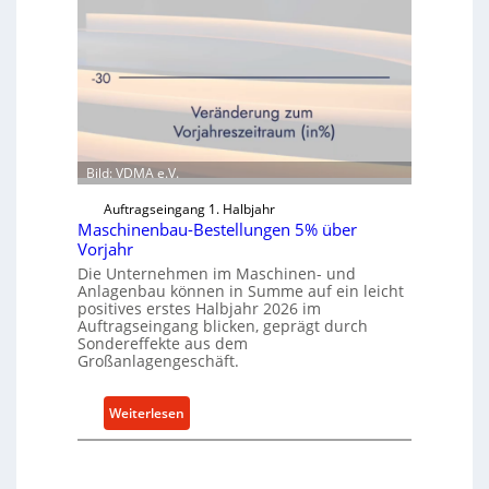
Bild: VDMA e.V.
Auftragseingang 1. Halbjahr
Maschinenbau-Bestellungen 5% über
Vorjahr
Die Unternehmen im Maschinen- und
Anlagenbau können in Summe auf ein leicht
positives erstes Halbjahr 2026 im
Auftragseingang blicken, geprägt durch
Sondereffekte aus dem
Großanlagengeschäft.
:
Weiterlesen
M
a
s