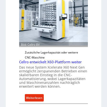
a
n
i
s
c
h
e
r
Ü
Bild: Cellro BV
b
Zusätzliche Lagerkapazität oder weitere
e
CNC-Maschine
r
Cellro entwickelt X60-Plattform weiter
l
Das neue System Xcelerate X60 Next Gen
a
ermöglicht zerspanenden Betrieben einen
s
skalierbaren Einstieg in die CNC-
t
Automatisierung, wobei Lagerkapazitäten
und Maschinenanzahlen nachträglich
s
erweitert werden können.
c
h
:
Weiterlesen
u
C
t