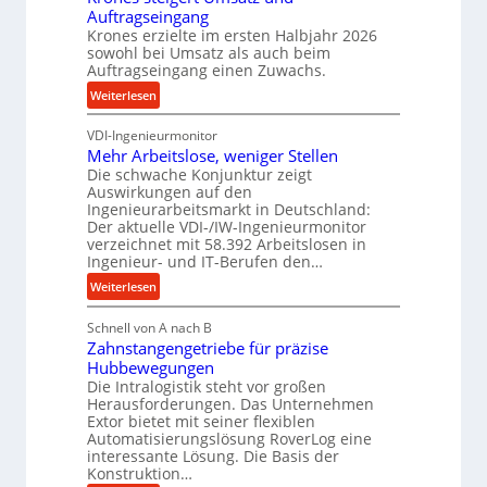
o
r
Auftragseingang
z
z
i
Krones erzielte im ersten Halbjahr 2026
i
e
sowohl bei Umsatz als auch beim
e
s
s
Auftragseingang einen Zuwachs.
b
e
s
u
:
Weiterlesen
u
n
K
n
d
VDI-Ingenieurmonitor
r
d
Mehr Arbeitslose, weniger Stellen
H
o
l
Die schwache Konjunktur zeigt
y
n
a
Auswirkungen auf den
d
e
n
Ingenieurarbeitsmarkt in Deutschland:
r
s
g
Der aktuelle VDI-/IW-Ingenieurmonitor
a
s
verzeichnet mit 58.392 Arbeitslosen in
l
u
t
Ingenieur- und IT-Berufen den…
e
l
e
:
b
Weiterlesen
i
i
M
i
k
g
Schnell von A nach B
e
g
i
e
Zahnstangengetriebe für präzise
h
e
m
r
Hubbewegungen
r
K
V
t
Die Intralogistik steht vor großen
A
u
Herausforderungen. Das Unternehmen
e
U
r
g
Extor bietet mit seiner flexiblen
r
m
b
e
Automatisierungslösung RoverLog eine
g
s
e
l
interessante Lösung. Die Basis der
l
a
Konstruktion…
i
g
e
t