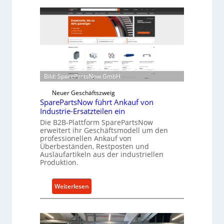
e
z
l
f
l
ü
r
r
o
i
e
n
n
d
t
i
Bild: SparePartsNow GmbH
w
r
Neuer Geschäftszweig
i
e
SparePartsNow führt Ankauf von
c
k
Industrie-Ersatzteilen ein
k
t
Die B2B-Plattform SparePartsNow
e
e
erweitert ihr Geschäftsmodell um den
l
professionellen Ankauf von
A
Überbeständen, Restposten und
t
n
Auslaufartikeln aus der industriellen
X
t
Produktion.
6
r
0
i
:
Weiterlesen
-
e
S
P
b
p
l
e
a
a