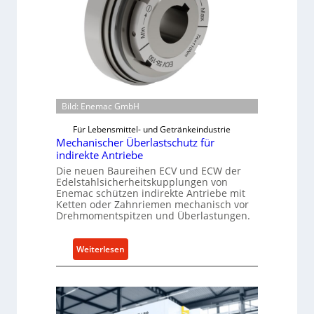
Bild: Enemac GmbH
Für Lebensmittel- und Getränkeindustrie
Mechanischer Überlastschutz für
indirekte Antriebe
Die neuen Baureihen ECV und ECW der
Edelstahlsicherheitskupplungen von
Enemac schützen indirekte Antriebe mit
Ketten oder Zahnriemen mechanisch vor
Drehmomentspitzen und Überlastungen.
:
Weiterlesen
M
e
c
h