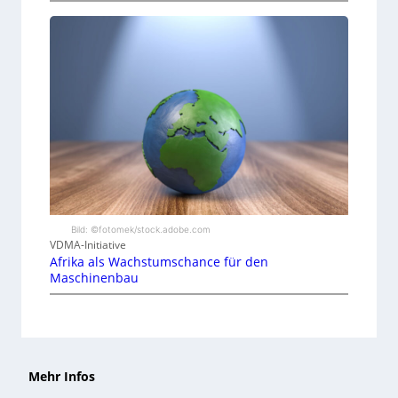
Bild: ©fotomek/stock.adobe.com
VDMA-Initiative
Afrika als Wachstumschance für den
Maschinenbau
Mehr Infos