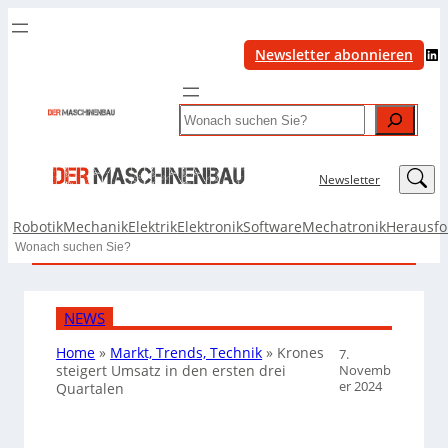
LinkedIn
Newsletter abonnieren
Search
LinkedIn
Newsletter
Robotik
Mechanik
Elektrik
Elektronik
Software
Mechatronik
Herausf
Search
NEWS
Home
»
Markt, Trends, Technik
»
Krones
7.
Novemb
steigert Umsatz in den ersten drei
er 2024
Quartalen