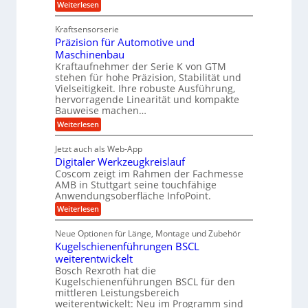
t
e
:
Weiterlesen
i
z
Z
s
w
a
c
u
Kraftsensorserie
l
i
h
h
n
Präzision für Automotive und
o
n
n
d
s
Maschinenbau
s
d
t
A
Kraftaufnehmer der Serie K von GTM
e
e
a
stehen für hohe Präzision, Stabilität und
u
n
,
t
Vielseitigkeit. Ihre robuste Ausführung,
g
f
w
r
hervorragende Linearität und kompakte
e
t
e
i
Bauweise machen…
n
r
g
n
e
:
Weiterlesen
e
a
P
i
b
t
r
g
g
e
Jetzt auch als Web-App
r
ä
s
i
e
f
Digitaler Werkzeugkreislauf
z
e
e
i
Coscom zeigt im Rahmen der Fachmesse
r
ü
b
s
i
AMB in Stuttgart seine touchfähige
S
r
e
i
Anwendungsoberfläche InfoPoint.
n
f
t
r
o
ü
:
g
Weiterlesen
n
e
a
r
D
f
a
l
u
p
i
ü
Neue Optionen für Länge, Montage und Zubehör
n
r
g
l
e
r
ä
Kugelschienenführungen BSCL
i
g
A
e
U
z
t
weiterentwickelt
u
i
n
m
a
t
Bosch Rexroth hat die
s
l
o
g
Kugelschienenführungen BSCL für den
e
e
m
e
mittleren Leistungsbereich
H
r
o
weiterentwickelt: Neu im Programm sind
u
b
W
t