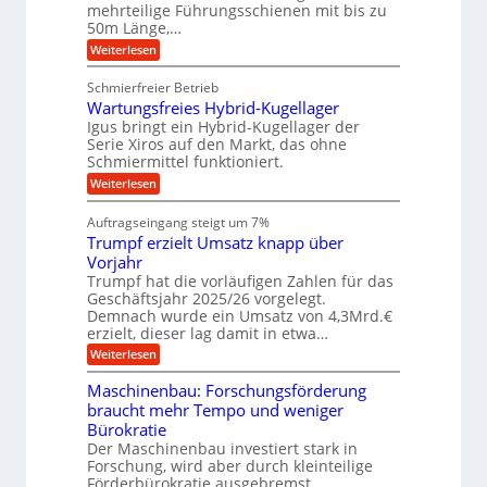
b
mehrteilige Führungsschienen mit bis zu
e
i
u
b
r
50m Länge,…
v
n
e
k
e
:
Weiterlesen
w
z
g
u
K
e
e
n
e
u
g
u
Schmierfreier Betrieb
d
g
n
u
g
M
Wartungsfreies Hybrid-Kugellager
e
n
k
a
l
Igus bringt ein Hybrid-Kugellager der
g
r
s
s
Serie Xiros auf den Markt, das ohne
e
e
c
c
n
Schmiermittel funktioniert.
i
h
h
s
i
:
Weiterlesen
i
l
n
W
e
a
e
a
n
Auftragseingang steigt um 7%
u
n
r
e
f
Trumpf erzielt Umsatz knapp über
b
t
n
a
u
Vorjahr
f
u
n
ü
Trumpf hat die vorläufigen Zahlen für das
g
h
Geschäftsjahr 2025/26 vorgelegt.
s
r
Demnach wurde ein Umsatz von 4,3Mrd.€
f
u
erzielt, dieser lag damit in etwa…
r
n
e
g
:
Weiterlesen
i
e
T
e
n
r
Maschinenbau: Forschungsförderung
s
B
u
braucht mehr Tempo und weniger
H
S
m
y
Bürokratie
C
p
b
L
f
Der Maschinenbau investiert stark in
r
w
e
Forschung, wird aber durch kleinteilige
i
e
r
Förderbürokratie ausgebremst.
d