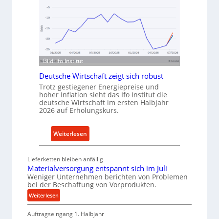
v
o
o
d
n
e
I
n
n
f
d
ü
Bild: Ifo Institut
u
r
s
Deutsche Wirtschaft zeigt sich robust
n
t
Trotz gestiegener Energiepreise und
a
r
hoher Inflation sieht das Ifo Institut die
c
deutsche Wirtschaft im ersten Halbjahr
i
2026 auf Erholungskurs.
h
e
h
-
a
:
Weiterlesen
E
l
D
r
t
e
s
Lieferketten bleiben anfällig
i
u
a
Materialversorgung entspannt sich im Juli
g
t
t
Weniger Unternehmen berichten von Problemen
e
bei der Beschaffung von Vorprodukten.
s
z
W
c
t
:
Weiterlesen
e
M
h
e
r
Auftragseingang 1. Halbjahr
a
e
i