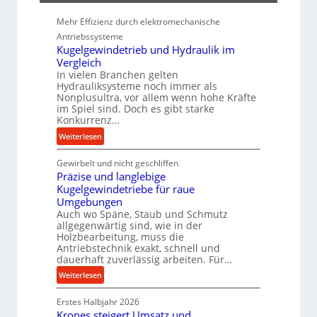
e
Mehr Effizienz durch elektromechanische
P
Antriebssysteme
e
Kugelgewindetrieb und Hydraulik im
r
Vergleich
f
In vielen Branchen gelten
o
Hydrauliksysteme noch immer als
r
Nonplusultra, vor allem wenn hohe Kräfte
m
im Spiel sind. Doch es gibt starke
a
Konkurrenz…
n
:
Weiterlesen
c
K
e
Gewirbelt und nicht geschliffen
u
b
Präzise und langlebige
g
e
Kugelgewindetriebe für raue
e
i
Umgebungen
l
m
Auch wo Späne, Staub und Schmutz
g
allgegenwärtig sind, wie in der
D
e
Holzbearbeitung, muss die
r
w
Antriebstechnik exakt, schnell und
ü
i
dauerhaft zuverlässig arbeiten. Für…
c
n
:
Weiterlesen
k
d
P
p
e
Erstes Halbjahr 2026
r
r
t
Krones steigert Umsatz und
ä