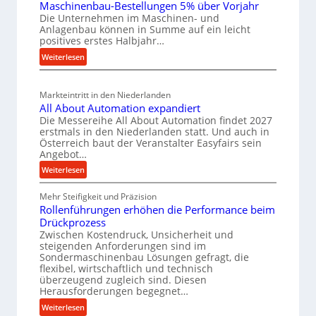
Maschinenbau-Bestellungen 5% über Vorjahr
t
k
W
l
Die Unternehmen im Maschinen- und
e
z
i
e
Anlagenbau können in Summe auf ein leicht
r
e
r
n
positives erstes Halbjahr…
i
u
t
e
:
Weiterlesen
a
g
s
i
M
l
b
a
c
n
v
Markteintritt in den Niederlanden
a
s
h
e
All About Automation expandiert
c
u
a
r
Die Messereihe All About Automation findet 2027
h
p
s
f
erstmals in den Niederlanden statt. Und auch in
i
o
r
Österreich baut der Veranstalter Easyfairs sein
t
n
Angebot…
r
o
z
e
g
:
z
Weiterlesen
e
n
u
A
e
i
b
n
Mehr Steifigkeit und Präzision
l
s
g
a
g
Rollenführungen erhöhen die Performance beim
l
s
t
u
e
Drückprozess
A
e
-
s
Zwischen Kostendruck, Unsicherheit und
n
b
B
steigenden Anforderungen sind im
i
t
o
Sondermaschinenbau Lösungen gefragt, die
e
s
c
u
flexibel, wirtschaftlich und technisch
s
p
h
t
überzeugend zugleich sind. Diesen
t
a
Herausforderungen begegnet…
A
r
e
n
u
o
:
Weiterlesen
l
n