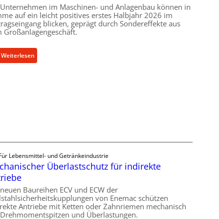
 Unternehmen im Maschinen- und Anlagenbau können in
me auf ein leicht positives erstes Halbjahr 2026 im
tragseingang blicken, geprägt durch Sondereffekte aus
 Großanlagengeschäft.
:
Weiterlesen
M
a
s
c
h
i
n
e
n
Für Lebensmittel- und Getränkeindustrie
b
hanischer Überlastschutz für indirekte
a
riebe
u
-
 neuen Baureihen ECV und ECW der
lstahlsicherheitskupplungen von Enemac schützen
B
irekte Antriebe mit Ketten oder Zahnriemen mechanisch
e
 Drehmomentspitzen und Überlastungen.