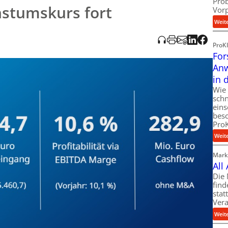
Pro
hstumskurs fort
Vor
Weit
ProK
For
Anw
in 
Wie 
schn
eins
besc
ProK
Weit
Markt
All
Die 
find
stat
Vera
Weit