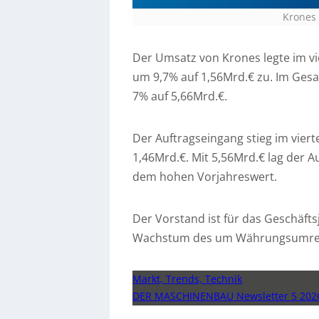
Krones
Der Umsatz von Krones legte im v
um 9,7% auf 1,56Mrd.€ zu. Im Ges
7% auf 5,66Mrd.€.
Der Auftragseingang stieg im vier
1,46Mrd.€. Mit 5,56Mrd.€ lag der 
dem hohen Vorjahreswert.
Der Vorstand ist für das Geschäftsj
Wachstum des um Währungsumrech
Markt, Trends, Technik
DER MASCHINENBAU Newsletter 5 202