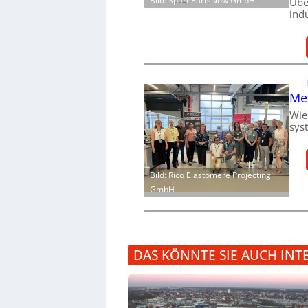
Bild: SparePartsNow GmbH
Übe
ind
Me
Wie
sys
Bild: Rico Elastomere Projecting
GmbH
DAS KÖNNTE SIE AUCH INT