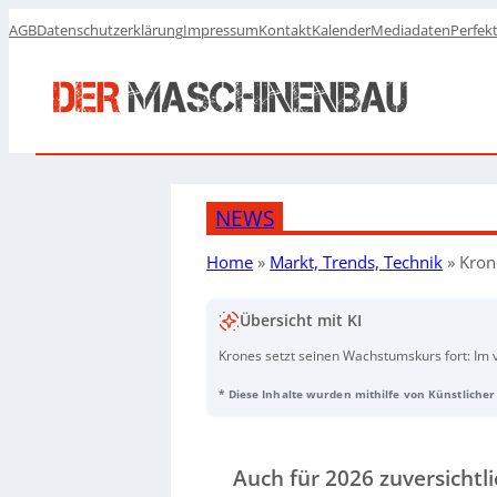
AGB
Datenschutzerklärung
Impressum
Kontakt
Kalender
Mediadaten
Perfek
NEWS
Home
»
Markt, Trends, Technik
»
Kron
Übersicht mit KI
Krones setzt seinen Wachstumskurs fort: Im 
Milliarden Euro, im Gesamtjahr um 7 Prozent 
* Diese Inhalte wurden mithilfe von Künstlicher 
vierten Quartal um 8,6 Prozent auf 1,6 Milli
Euro. Für 2026 zeigt sich der Vorstand reali
Umsatzwachstum von 3 bis 5 Prozent.
Auch für 2026 zuversichtli