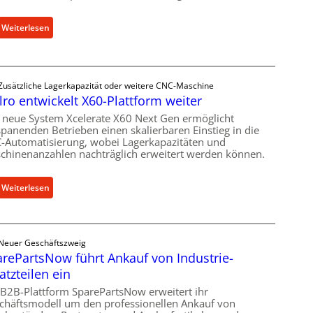
s
t
:
Weiterlesen
e
M
l
e
l
c
u
Zusätzliche Lagerkapazität oder weitere CNC-Maschine
h
n
lro entwickelt X60-Plattform weiter
a
g
n
 neue System Xcelerate X60 Next Gen ermöglicht
e
spanenden Betrieben einen skalierbaren Einstieg in die
i
n
-Automatisierung, wobei Lagerkapazitäten und
s
5
chinenanzahlen nachträglich erweitert werden können.
c
%
h
ü
:
Weiterlesen
e
b
C
r
e
e
Ü
r
l
b
V
Neuer Geschäftszweig
l
e
o
rePartsNow führt Ankauf von Industrie-
r
r
r
atzteilen ein
o
l
j
e
 B2B-Plattform SparePartsNow erweitert ihr
a
a
chäftsmodell um den professionellen Ankauf von
n
s
h