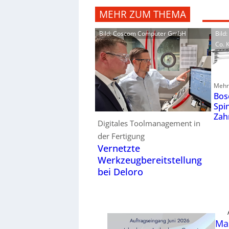
MEHR ZUM THEMA
Bild: Coscom Computer GmbH
Bild
Co. 
Mehr 
Bos
Spi
Zah
Digitales Toolmanagement in
der Fertigung
Vernetzte
Werkzeugbereitstellung
bei Deloro
Ma