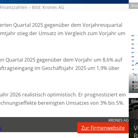
Bil
 Finanzzahlen
–
Bild: Krones AG
ierten Quartal 2025 gegenüber dem Vorjahresquartal
amtjahr stieg der Umsatz im Vergleich zum Vorjahr um
ten Quartal 2025 gegenüber dem Vorjahr um 8,6% auf
Auftragseingang im Geschäftsjahr 2025 um 1,9% über
M
S
ahr 2026 realistisch optimistisch. Er prognostiziert ein
Bil
nungseffekte bereinigten Umsatzes von 3% bis 5%.
KRONES AG
V
Zur Firmenwebsite
6
R