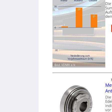
Die
Sum
Auf
dem
Bild: VDMA e.V.
Mec
Ant
Die
Ede
ind
vor