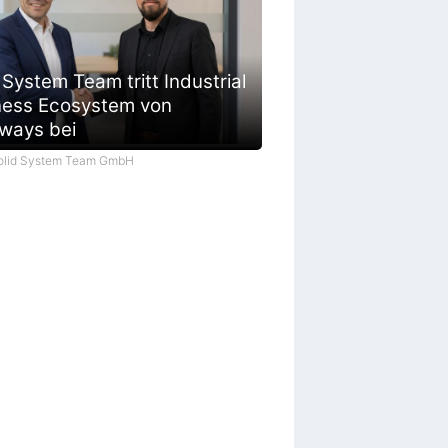
 System Team tritt Industrial
ness Ecosystem von
ways bei
Solid System Team GmbH