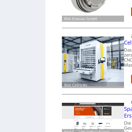
Bild: Enemac GmbH
Cel
Das
zer
CNC
Mas
Bild: Cellro BV
Spa
Ers
Die
Ges