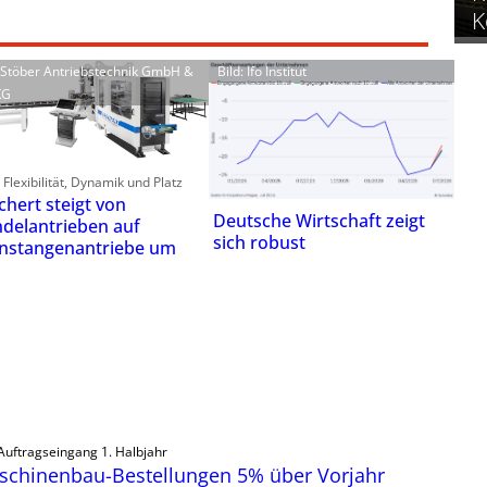
K
: Stöber Antriebstechnik GmbH &
Bild: Ifo Institut
KG
Flexibilität, Dynamik und Platz
chert steigt von
Deutsche Wirtschaft zeigt
ndelantrieben auf
sich robust
nstangenantriebe um
Auftragseingang 1. Halbjahr
schinenbau-Bestellungen 5% über Vorjahr