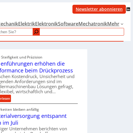
LinkedIn
Newsletter abonnieren
echanik
Elektrik
Elektronik
Software
Mechatronik
Mehr
Steifigkeit und Präzision
lenführungen erhöhen die
formance beim Drückprozess
chen Kostendruck, Unsicherheit und
igenden Anforderungen sind im
dermaschinenbau Lösungen gefragt,
flexibel, wirtschaftlich und…
:
erlesen
R
rketten bleiben anfällig
o
erialversorgung entspannt
l
l
h im Juli
e
iger Unternehmen berichten von
n