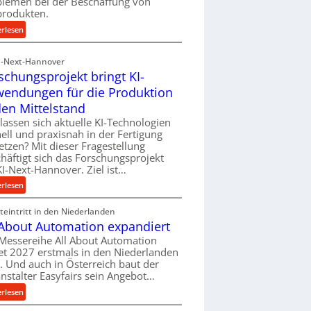
blemen bei der Beschaffung von
f
produkten.
ü
:
erlesen
h
M
r
a
I-Next-Hannover
u
t
schungsprojekt bringt KI-
n
e
endungen für die Produktion
g
r
e
den Mittelstand
i
n
lassen sich aktuelle KI-Technologien
a
e
ell und praxisnah in der Fertigung
l
r
etzen? Mit dieser Fragestellung
v
h
häftigt sich das Forschungsprojekt
e
I-Next-Hannover. Ziel ist…
ö
r
h
:
erlesen
s
e
F
o
n
eintritt in den Niederlanden
o
r
d
 About Automation expandiert
r
g
i
s
Messereihe All About Automation
u
e
et 2027 erstmals in den Niederlanden
c
n
P
t. Und auch in Österreich baut der
h
g
nstalter Easyfairs sein Angebot…
e
u
e
r
n
:
erlesen
n
f
g
A
t