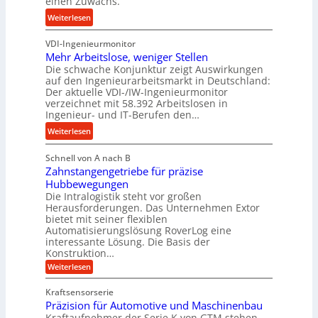
einen Zuwachs.
i
s
e
e
:
Weiterlesen
e
s
b
K
u
s
u
VDI-Ingenieurmonitor
r
n
n
Mehr Arbeitslose, weniger Stellen
o
d
Die schwache Konjunktur zeigt Auswirkungen
d
n
l
auf den Ingenieurarbeitsmarkt in Deutschland:
H
e
a
Der aktuelle VDI-/IW-Ingenieurmonitor
y
s
n
verzeichnet mit 58.392 Arbeitslosen in
d
s
Ingenieur- und IT-Berufen den…
g
r
t
l
:
Weiterlesen
a
e
e
M
u
i
b
Schnell von A nach B
e
l
g
i
Zahnstangengetriebe für präzise
h
i
e
g
Hubbewegungen
r
k
r
Die Intralogistik steht vor großen
e
A
i
t
Herausforderungen. Das Unternehmen Extor
K
r
m
bietet mit seiner flexiblen
U
u
b
Automatisierungslösung RoverLog eine
V
m
g
e
interessante Lösung. Die Basis der
e
s
e
Konstruktion…
i
r
a
l
t
:
Weiterlesen
g
t
g
Z
s
l
a
z
e
Kraftsensorserie
l
h
e
u
w
Präzision für Automotive und Maschinenbau
o
n
i
n
s
Kraftaufnehmer der Serie K von GTM stehen
i