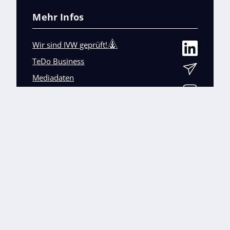
Mehr Infos
Wir sind IVW geprüft!
TeDo Business
Mediadaten
Abo-Service
Unsere weiteren Fachmagazine
+
Impressum
Datenschutz
AGB
Barrierefreiheit
Cookies & Datenverarbeitung
Kontakt
© TeDo Verlag GmbH 2026 All rights reserved.