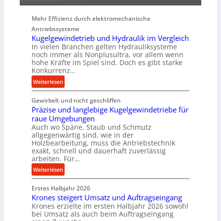
P
e
Mehr Effizienz durch elektromechanische
r
Antriebssysteme
f
Kugelgewindetrieb und Hydraulik im Vergleich
o
In vielen Branchen gelten Hydrauliksysteme
r
noch immer als Nonplusultra, vor allem wenn
m
hohe Kräfte im Spiel sind. Doch es gibt starke
a
Konkurrenz…
n
:
Weiterlesen
c
K
e
Gewirbelt und nicht geschliffen
u
b
Präzise und langlebige Kugelgewindetriebe für
g
e
raue Umgebungen
e
i
Auch wo Späne, Staub und Schmutz
l
m
allgegenwärtig sind, wie in der
g
Holzbearbeitung, muss die Antriebstechnik
D
e
exakt, schnell und dauerhaft zuverlässig
r
w
arbeiten. Für…
ü
i
:
Weiterlesen
c
n
P
k
d
Erstes Halbjahr 2026
r
p
e
Krones steigert Umsatz und Auftragseingang
ä
r
t
Krones erzielte im ersten Halbjahr 2026 sowohl
z
o
r
bei Umsatz als auch beim Auftragseingang
i
z