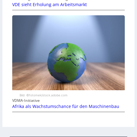
VDE sieht Erholung am Arbeitsmarkt
Bild: ©fotomek/stock.adobe.com
VDMA-Initiative
Afrika als Wachstumschance für den Maschinenbau