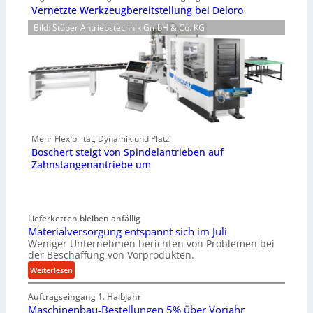
Vernetzte Werkzeugbereitstellung bei Deloro
Bild: Stöber Antriebstechnik GmbH & Co. KG
Mehr Flexibilität, Dynamik und Platz
Boschert steigt von Spindelantrieben auf
Zahnstangenantriebe um
Lieferketten bleiben anfällig
Materialversorgung entspannt sich im Juli
Weniger Unternehmen berichten von Problemen bei
der Beschaffung von Vorprodukten.
:
Weiterlesen
M
Auftragseingang 1. Halbjahr
a
Maschinenbau-Bestellungen 5% über Vorjahr
t