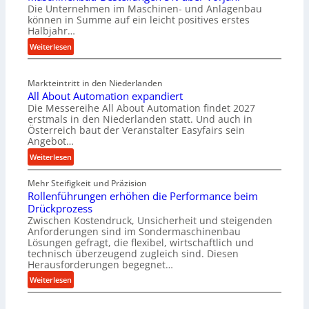
Die Unternehmen im Maschinen- und Anlagenbau
e
können in Summe auf ein leicht positives erstes
r
Halbjahr…
i
:
Weiterlesen
a
M
l
a
v
Markteintritt in den Niederlanden
s
e
All About Automation expandiert
c
r
Die Messereihe All About Automation findet 2027
h
s
erstmals in den Niederlanden statt. Und auch in
i
o
Österreich baut der Veranstalter Easyfairs sein
n
Angebot…
r
e
g
:
Weiterlesen
n
u
A
b
n
Mehr Steifigkeit und Präzision
l
a
g
Rollenführungen erhöhen die Performance beim
l
u
e
Drückprozess
A
-
Zwischen Kostendruck, Unsicherheit und steigenden
n
b
B
Anforderungen sind im Sondermaschinenbau
t
o
Lösungen gefragt, die flexibel, wirtschaftlich und
e
s
u
technisch überzeugend zugleich sind. Diesen
s
p
t
Herausforderungen begegnet…
t
a
A
:
Weiterlesen
e
n
u
R
l
n
t
o
l