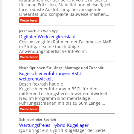
s
c
t
d
für hohe Präzision, Stabilität und Vielseitigkeit.
n
e
a
h
Ihre robuste Ausführung, hervorragende
A
d
n
,
Linearität und kompakte Bauweise machen…
u
g
e
w
:
e
Weiterlesen
f
t
e
P
n
t
r
r
g
n
Jetzt auch als Web-App
r
ä
e
i
i
Digitaler Werkzeugkreislauf
z
t
a
e
g
i
r
Coscom zeigt im Rahmen der Fachmesse AMB
g
b
s
i
in Stuttgart seine touchfähige
e
s
i
e
e
Anwendungsoberfläche InfoPoint.
r
o
b
e
f
:
Weiterlesen
S
n
e
i
D
f
ü
f
t
i
ü
ü
n
Neue Optionen für Länge, Montage und Zubehör
r
e
g
r
r
g
Kugelschienenführungen BSCL
r
i
A
l
p
a
t
weiterentwickelt
u
r
a
l
a
t
ä
n
Bosch Rexroth hat die
u
e
l
o
z
Kugelschienenführungen BSCL für den
g
e
e
m
i
n
mittleren Leistungsbereich weiterentwickelt:
r
o
s
U
Neu im Programm sind mehrteilige
W
t
e
m
Führungsschienen mit bis zu 50m Länge,…
e
i
H
r
g
v
u
:
Weiterlesen
k
e
b
K
e
z
u
b
u
b
Schmierfreier Betrieb
e
n
e
g
u
u
d
Wartungsfreies Hybrid-Kugellager
w
e
g
M
e
l
Igus bringt ein Hybrid-Kugellager der Serie
n
k
a
g
s