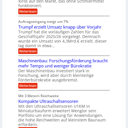
Xiros auf den Markt, das ohne Schmiermittel
g
r
s
u
c
funktioniert.
e
c
e
n
h
i
h
:
g
Weiterlesen
i
n
s
i
W
e
e
l
n
a
n
n
Auftragseingang steigt um 7%
a
e
r
e
u
Trumpf erzielt Umsatz knapp über Vorjahr
n
t
n
f
b
u
Trumpf hat die vorläufigen Zahlen für das
f
a
n
ü
Geschäftsjahr 2025/26 vorgelegt. Demnach
u
g
h
wurde ein Umsatz von 4,3Mrd.€ erzielt, dieser
s
r
lag damit in etwa…
f
u
:
r
Weiterlesen
n
T
e
g
r
i
e
Maschinenbau: Forschungsförderung braucht
u
e
n
mehr Tempo und weniger Bürokratie
m
s
B
Der Maschinenbau investiert stark in
p
H
S
Forschung, wird aber durch kleinteilige
f
y
C
e
b
Förderbürokratie ausgebremst.
L
r
r
w
:
Weiterlesen
z
i
e
M
i
d
i
a
e
-
Mit 3 Metern Reichweite
t
s
l
K
e
Kompakte Ultraschallsensoren
c
t
u
r
h
Mit den Ultraschallsensoren U1KM in
U
g
e
i
Miniaturbauform erweitert Wenglor sein
m
e
n
n
Portfolio um eine Lösung für Anwendungen,
s
l
t
e
a
l
die hohe Reichweiten auf kleinstem Bauraum
w
n
t
a
erfordern.
i
b
z
g
c