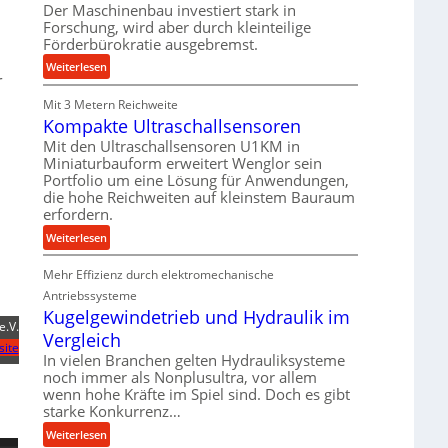
Der Maschinenbau investiert stark in
&
f
Forschung, wird aber durch kleinteilige
B
e
Förderbürokratie ausgebremst.
a
r
:
Weiterlesen
u
z
r
M
e
i
Mit 3 Metern Reichweite
a
r
e
Kompakte Ultraschallsensoren
s
l
c
Mit den Ultraschallsensoren U1KM in
t
Miniaturbauform erweitert Wenglor sein
h
U
Portfolio um eine Lösung für Anwendungen,
i
m
die hohe Reichweiten auf kleinstem Bauraum
n
s
erfordern.
e
a
:
n
Weiterlesen
t
K
b
z
Mehr Effizienz durch elektromechanische
o
a
k
m
u
Antriebssysteme
n
p
:
Kugelgewindetrieb und Hydraulik im
a
e.V.
a
F
Vergleich
p
site
k
o
In vielen Branchen gelten Hydrauliksysteme
p
t
r
noch immer als Nonplusultra, vor allem
ü
e
s
wenn hohe Kräfte im Spiel sind. Doch es gibt
b
U
c
starke Konkurrenz…
e
l
h
:
Weiterlesen
r
t
u