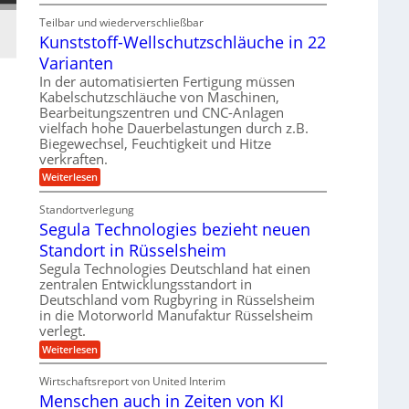
K
V
r
n
Teilbar und wiederverschließbar
u
o
a
g
Kunststoff-Wellschutzschläuche in 22
g
r
s
s
e
Varianten
j
c
f
l
a
In der automatisierten Fertigung müssen
h
ö
g
h
Kabelschutzschläuche von Maschinen,
a
r
e
Bearbeitungszentren und CNC-Anlagen
r
l
d
vielfach hohe Dauerbelastungen durch z.B.
w
l
e
Biegewechsel, Feuchtigkeit und Hitze
i
s
r
verkraften.
n
e
u
:
Weiterlesen
d
n
n
K
e
u
s
g
Standortverlegung
t
n
o
b
Segula Technologies bezieht neuen
s
r
t
r
r
Standort in Rüsselsheim
i
s
e
a
e
t
Segula Technologies Deutschland hat einen
n
u
o
b
zentralen Entwicklungsstandort in
f
c
Deutschland vom Rugbyring in Rüsselsheim
u
f
h
in die Motorworld Manufaktur Rüsselsheim
n
-
t
verlegt.
W
d
e
m
:
Weiterlesen
H
l
S
e
l
y
e
h
s
Wirtschaftsreport von United Interim
d
g
c
r
Menschen auch in Zeiten von KI
u
r
h