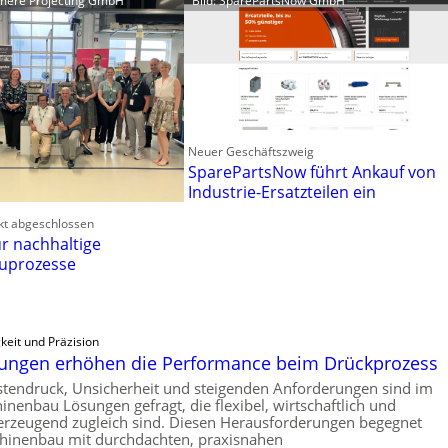
tomere Projecting GmbH
Bild: SparePartsNow GmbH
Neuer Geschäftszweig
SparePartsNow führt Ankauf von
Industrie-Ersatzteilen ein
kt abgeschlossen
r nachhaltige
uprozesse
keit und Präzision
rungen erhöhen die Performance beim Drückprozess
tendruck, Unsicherheit und steigenden Anforderungen sind im
nenbau Lösungen gefragt, die flexibel, wirtschaftlich und
erzeugend zugleich sind. Diesen Herausforderungen begegnet
hinenbau mit durchdachten, praxisnahen