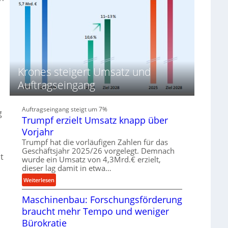
a
u
p
k
i
t
d
i
a
o
-
n
M
i
Krones steigert Umsatz und
a
n
s
d
Auftragseingang
c
e
u
h
n
i
Auftragseingang steigt um 7%
M
g
Trumpf erzielt Umsatz knapp über
n
i
e
t
Vorjahr
n
t
Trumpf hat die vorläufigen Zahlen für das
v
e
Geschäftsjahr 2025/26 vorgelegt. Demnach
t
o
l
wurde ein Umsatz von 4,3Mrd.€ erzielt,
n
dieser lag damit in etwa…
s
K
t
:
Weiterlesen
o
a
T
e
n
Maschinenbau: Forschungsförderung
r
n
d
u
braucht mehr Tempo und weniger
i
m
Bürokratie
g
p