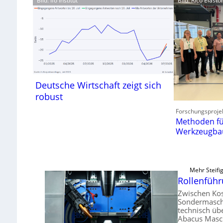
Bild: Ifo Institut
Bild: Rico Elas
Deutsche Wirtschaft zeigt sich
robust
Forschungsproje
Methoden fü
Werkzeugba
Mehr Steifig
Rollenfüh
Zwischen Kos
Sondermaschi
technisch üb
Abacus Masc