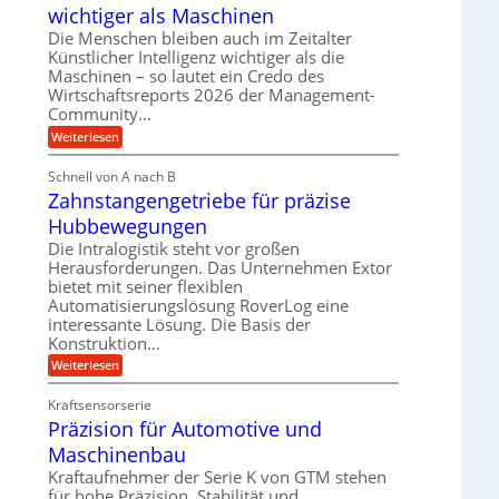
l
T
wichtiger als Maschinen
u
a
a
e
t
T
u
Die Menschen bleiben auch im Zeitalter
z
m
e
Künstlicher Intelligenz wichtiger als die
l
s
c
p
Maschinen – so lautet ein Credo des
c
i
h
h
o
Wirtschaftsreports 2026 der Management-
n
k
l
Community…
u
o
i
ä
l
n
:
Weiterlesen
u
m
o
M
c
d
g
V
e
h
i
Schnell von A nach B
w
n
e
e
e
Zahnstangengetriebe für präzise
e
s
i
r
s
c
n
n
Hubbewegungen
b
g
h
2
e
i
e
Die Intralogistik steht vor großen
2
l
z
n
g
V
Herausforderungen. Das Unternehmen Extor
e
i
a
a
e
bietet mit seiner flexiblen
e
i
u
r
h
Automatisierungslösung RoverLog eine
r
c
i
c
t
interessante Lösung. Die Basis der
h
B
a
n
h
i
n
Konstruktion…
ü
e
n
t
u
:
Weiterlesen
r
Z
e
e
Z
e
n
o
n
a
i
Kraftsensorserie
k
S
h
t
Präzision für Automotive und
t
n
r
e
a
s
n
Maschinenbau
a
n
t
v
d
t
a
Kraftaufnehmer der Serie K von GTM stehen
o
o
n
i
für hohe Präzision, Stabilität und
n