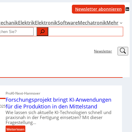
LinkedIn
Newsletter abonnieren
echanik
Elektrik
Elektronik
Software
Mechatronik
Mehr
LinkedIn
Newsletter
ProKI-Next-Hannover
Forschungsprojekt bringt KI-Anwendungen
für die Produktion in den Mittelstand
025
Wie lassen sich aktuelle KI-Technologien schnell und
praxisnah in der Fertigung einsetzen? Mit dieser
Fragestellung…
:
Weiterlesen