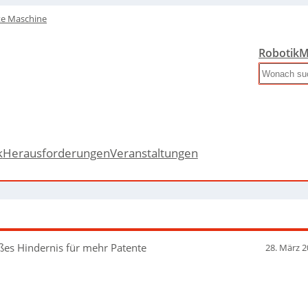
te Maschine
Robotik
M
Search
k
Herausforderungen
Veranstaltungen
ßes Hindernis für mehr Patente
28. März 2