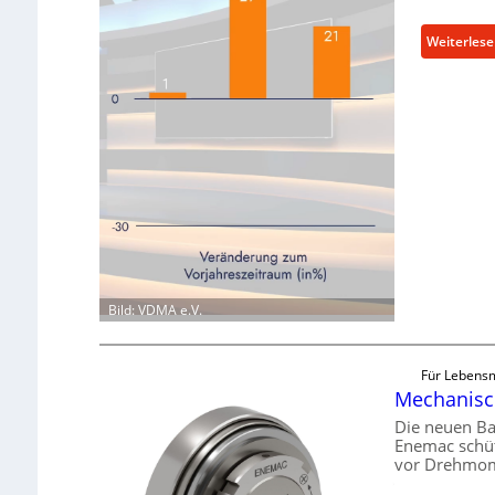
Weiterles
Bild: VDMA e.V.
Für Lebensm
Mechanisch
Die neuen Ba
Enemac schüt
vor Drehmom