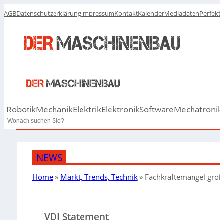
AGB
Datenschutzerklärung
Impressum
Kontakt
Kalender
Mediadaten
Perfek
Robotik
Mechanik
Elektrik
Elektronik
Software
Mechatroni
Search
NEWS
Home
»
Markt, Trends, Technik
»
Fachkräftemangel gro
VDI Statement