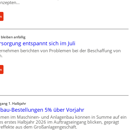
onzepten…
:
en
R
o
l
 bleiben anfällig
l
rsorgung entspannt sich im Juli
e
rnehmen berichten von Problemen bei der Beschaffung von
n
n.
f
ü
:
en
h
M
r
a
u
t
n
e
g
r
e
gang 1. Halbjahr
i
n
bau-Bestellungen 5% über Vorjahr
a
e
hmen im Maschinen- und Anlagenbau können in Summe auf ein
l
r
ves erstes Halbjahr 2026 im Auftragseingang blicken, geprägt
v
h
effekte aus dem Großanlagengeschäft.