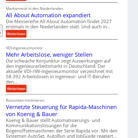
F
Markteintritt in den Niederlanden
o
All About Automation expandiert
r
s
Die Messereihe All About Automation findet 2027
erstmals in den Niederlanden statt. Und auch in…
c
h
:
Weiterlesen
u
A
n
l
VDI-Ingenieurmonitor
g
l
Mehr Arbeitslose, weniger Stellen
s
A
Die schwache Konjunktur zeigt Auswirkungen auf
p
b
den Ingenieurarbeitsmarkt in Deutschland: Der
r
o
aktuelle VDI-/IW-Ingenieurmonitor verzeichnet mit
o
u
58.392 Arbeitslosen in Ingenieur- und IT-Berufen
j
t
den…
e
A
:
Weiterlesen
k
u
M
t
t
Rüstzeiten minimieren
e
b
o
Vernetzte Steuerung für Rapida-Maschinen
h
r
m
r
von Koenig & Bauer
i
a
A
Koenig & Bauer stellt Automatisierungs- und
n
t
r
Kommunikationslösungen für die
g
i
b
Bogenoffsetmaschinen der Serie Rapida vor. Mit den
t
o
Systemen AutoSet, AutoRun und JobGuide reagiert…
e
K