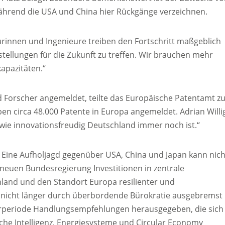
während die USA und China hier Rückgänge verzeichnen.
eurinnen und Ingenieure treiben den Fortschritt maßgeblich
enstellungen für die Zukunft zu treffen. Wir brauchen mehr
apazitäten.“
 Forscher angemeldet, teilte das Europäische Patentamt z
en circa 48.000 Patente in Europa angemeldet. Adrian Willi
, wie innovationsfreudig Deutschland immer noch ist.“
n. Eine Aufholjagd gegenüber USA, China und Japan kann nich
 neuen Bundesregierung Investitionen in zentrale
land und den Standort Europa resilienter und
 nicht länger durch überbordende Bürokratie ausgebremst
laturperiode Handlungsempfehlungen herausgegeben, die sich
iche Intelligenz, Energiesysteme und Circular Economy