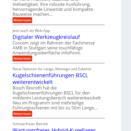
r
g
K
Vielseitigkeit. Ihre robuste Ausführung,
e
t
e
I
hervorragende Linearität und kompakte
i
n
w
n
Bauweise machen…
g
i
R
e
c
:
Weiterlesen
ü
t
h
P
s
r
t
r
s
i
Jetzt auch als Web-App
i
ä
e
e
Digitaler Werkzeugkreislauf
g
z
l
b
e
i
Coscom zeigt im Rahmen der Fachmesse
s
e
r
s
h
f
AMB in Stuttgart seine touchfähige
a
i
e
ü
Anwendungsoberfläche InfoPoint.
l
o
i
r
s
n
:
m
Weiterlesen
p
M
f
D
r
a
ü
i
ä
s
Neue Optionen für Länge, Montage und Zubehör
r
g
z
c
A
Kugelschienenführungen BSCL
i
i
h
u
t
s
weiterentwickelt
i
t
a
e
n
o
l
Bosch Rexroth hat die
H
e
m
e
u
Kugelschienenführungen BSCL für den
n
o
r
b
mittleren Leistungsbereich weiterentwickelt:
t
W
b
i
Neu im Programm sind mehrteilige
e
e
v
Führungsschienen mit bis zu 50m Länge,…
r
w
e
k
e
:
Weiterlesen
u
z
g
K
n
e
u
u
d
u
Schmierfreier Betrieb
n
g
M
g
g
Wartungsfreies Hybrid-Kugellager
e
a