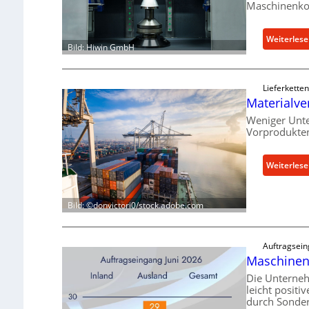
Maschinenk
Weiterles
Bild: Hiwin GmbH
Lieferketten
Materialve
Weniger Unte
Vorprodukte
Weiterles
Bild: ©donvictori0/stock.adobe.com
Auftragsein
Maschinen
Die Unterne
leicht positi
durch Sonder