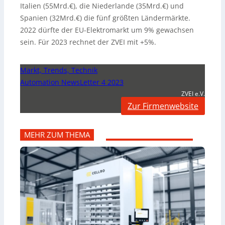
Italien (55Mrd.€), die Niederlande (35Mrd.€) und
Spanien (32Mrd.€) die fünf größten Ländermärkte.
2022 dürfte der EU-Elektromarkt um 9% gewachsen
sein. Für 2023 rechnet der ZVEI mit +5%.
Markt, Trends, Technik
Automation NewsLetter 4 2023
ZVEI e.V.
Zur Firmenwebsite
MEHR ZUM THEMA