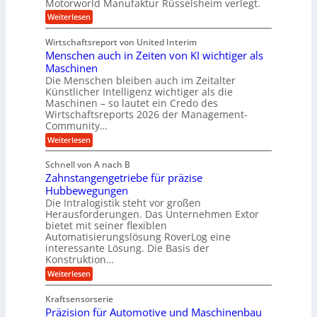
Motorworld Manufaktur Rüsselsheim verlegt.
f
h
u
-
i
:
Weiterlesen
s
W
n
S
t
e
e
e
r
Wirtschaftsreport von United Interim
l
n
g
i
l
Menschen auch in Zeiten von KI wichtiger als
b
u
a
s
a
l
Maschinen
l
c
u
a
B
Die Menschen bleiben auch im Zeitalter
h
T
u
Künstlicher Intelligenz wichtiger als die
u
e
s
Maschinen – so lautet ein Credo des
t
c
i
z
Wirtschaftsreports 2026 der Management-
h
n
s
Community…
n
e
c
o
s
:
Weiterlesen
h
l
s
M
l
o
E
e
ä
Schnell von A nach B
g
c
n
u
i
Zahnstangengetriebe für präzise
o
s
c
e
s
c
Hubbewegungen
h
s
y
h
Die Intralogistik steht vor großen
e
b
s
e
i
Herausforderungen. Das Unternehmen Extor
e
t
n
n
z
bietet mit seiner flexiblen
e
a
2
i
Automatisierungslösung RoverLog eine
m
u
2
e
v
interessante Lösung. Die Basis der
c
V
h
o
h
Konstruktion…
a
t
n
i
r
:
Weiterlesen
n
F
n
i
Z
e
o
Z
a
a
u
r
e
Kraftsensorserie
n
h
e
m
i
Präzision für Automotive und Maschinenbau
t
n
n
w