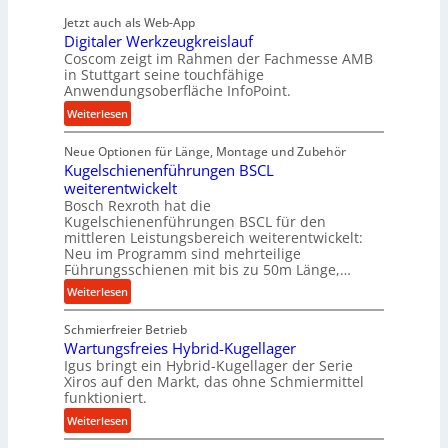
d
h
Jetzt auch als Web-App
e
Digitaler Werkzeugkreislauf
t
Coscom zeigt im Rahmen der Fachmesse AMB
r
in Stuttgart seine touchfähige
i
Anwendungsoberfläche InfoPoint.
e
:
Weiterlesen
b
D
e
Neue Optionen für Länge, Montage und Zubehör
i
f
Kugelschienenführungen BSCL
g
ü
weiterentwickelt
i
r
Bosch Rexroth hat die
t
r
Kugelschienenführungen BSCL für den
a
mittleren Leistungsbereich weiterentwickelt:
a
l
Neu im Programm sind mehrteilige
u
e
Führungsschienen mit bis zu 50m Länge,…
e
r
:
Weiterlesen
U
W
K
m
e
Schmierfreier Betrieb
u
g
r
Wartungsfreies Hybrid-Kugellager
g
e
k
Igus bringt ein Hybrid-Kugellager der Serie
e
b
z
Xiros auf den Markt, das ohne Schmiermittel
l
u
funktioniert.
e
s
n
u
:
Weiterlesen
c
g
g
W
h
e