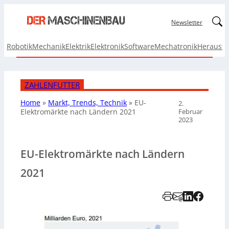
Linked
Newsletter
Robotik
Mechanik
Elektrik
Elektronik
Software
Mechatronik
Herausf
ZAHLENFUTTER
Home
»
Markt, Trends, Technik
»
EU-
2.
Februar
Elektromärkte nach Ländern 2021
2023
EU-Elektromärkte nach Ländern
2021