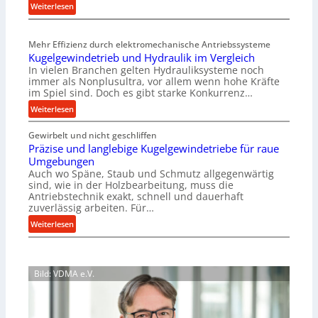
:
Weiterlesen
s
M
t
e
e
Mehr Effizienz durch elektromechanische Antriebssysteme
h
i
Kugelgewindetrieb und Hydraulik im Vergleich
r
g
In vielen Branchen gelten Hydrauliksysteme noch
A
e
immer als Nonplusultra, vor allem wenn hohe Kräfte
r
r
im Spiel sind. Doch es gibt starke Konkurrenz…
b
t
:
Weiterlesen
e
U
K
i
m
Gewirbelt und nicht geschliffen
u
t
s
Präzise und langlebige Kugelgewindetriebe für raue
g
s
a
Umgebungen
e
l
t
Auch wo Späne, Staub und Schmutz allgegenwärtig
l
o
sind, wie in der Holzbearbeitung, muss die
z
g
s
Antriebstechnik exakt, schnell und dauerhaft
u
e
zuverlässig arbeiten. Für…
e
n
w
,
:
Weiterlesen
d
i
w
P
A
n
e
r
u
d
n
ä
f
e
Bild: VDMA e.V.
i
z
t
t
g
i
r
r
e
s
a
i
r
e