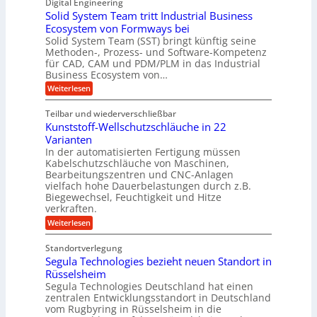
Digital Engineering
r
u
r
t
l
n
Solid System Team tritt Industrial Business
e
i
z
g
l
k
Ecosystem von Formways bei
n
a
k
a
Solid System Team (SST) bringt künftig seine
a
t
m
a
n
Methoden-, Prozess- und Software-Kompetenz
g
A
l
w
a
für CAD, CAM und PDM/PLM in das Industrial
r
s
e
i
b
Business Ecosystem von…
p
W
r
c
e
a
p
:
Weiterlesen
i
c
k
S
ü
t
h
o
e
s
Teilbar und wiederverschließbar
b
s
l
m
l
t
Kunststoff-Wellschutzschläuche in 22
i
e
a
u
t
d
Varianten
r
r
m
S
In der automatisierten Fertigung müssen
k
s
V
y
Kabelschutzschläuche von Maschinen,
t
c
s
o
Bearbeitungszentren und CNC-Anlagen
h
t
r
a
vielfach hohe Dauerbelastungen durch z.B.
e
n
j
Biegewechsel, Feuchtigkeit und Hitze
m
c
T
verkraften.
a
e
e
:
h
Weiterlesen
f
a
K
ü
r
m
u
r
t
Standortverlegung
n
d
r
Segula Technologies bezieht neuen Standort in
s
e
i
t
Rüsselsheim
n
t
s
M
Segula Technologies Deutschland hat einen
t
t
a
I
zentralen Entwicklungsstandort in Deutschland
o
s
n
vom Rugbyring in Rüsselsheim in die
f
c
d