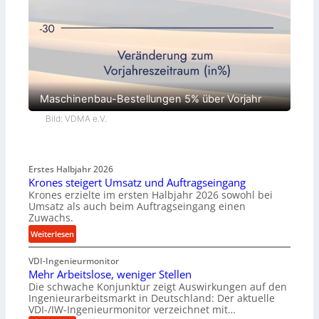
Maschinenbau-Bestellungen 5% über Vorjahr
Bild: VDMA e.V.
Erstes Halbjahr 2026
Krones steigert Umsatz und Auftragseingang
Krones erzielte im ersten Halbjahr 2026 sowohl bei
Umsatz als auch beim Auftragseingang einen
Zuwachs.
:
Weiterlesen
K
VDI-Ingenieurmonitor
r
Mehr Arbeitslose, weniger Stellen
o
Die schwache Konjunktur zeigt Auswirkungen auf den
n
Ingenieurarbeitsmarkt in Deutschland: Der aktuelle
e
VDI-/IW-Ingenieurmonitor verzeichnet mit…
s