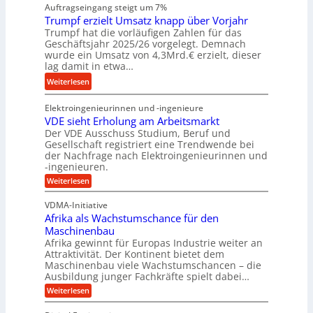
k
Auftragseingang steigt um 7%
a
i
n
r
Trumpf erzielt Umsatz knapp über Vorjahr
r
e
Trumpf hat die vorläufigen Zahlen für das
e
t
n
Geschäftsjahr 2025/26 vorgelegt. Demnach
i
u
e
wurde ein Umsatz von 4,3Mrd.€ erzielt, dieser
s
n
n
lag damit in etwa…
l
g
f
:
Weiterlesen
a
s
ü
T
u
f
h
Elektroingenieurinnen und -ingenieure
r
f
r
r
VDE sieht Erholung am Arbeitsmarkt
u
e
u
Der VDE Ausschuss Studium, Beruf und
m
i
n
Gesellschaft registriert eine Trendwende bei
p
e
der Nachfrage nach Elektroingenieurinnen und
g
f
-ingenieuren.
s
e
e
H
:
Weiterlesen
n
r
V
y
B
D
z
VDMA-Initiative
b
S
E
i
Afrika als Wachstumschance für den
s
r
C
e
i
Maschinenbau
i
L
e
l
Afrika gewinnt für Europas Industrie weiter an
d
h
w
Attraktivität. Der Kontinent bietet dem
t
t
-
e
Maschinenbau viele Wachstumschancen – die
U
E
K
Ausbildung junger Fachkräfte spielt dabei…
i
r
m
u
h
t
:
Weiterlesen
s
o
g
A
e
a
l
f
e