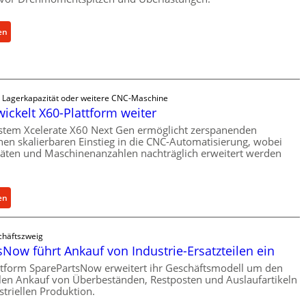
:
en
M
e
c
h
e Lagerkapazität oder weitere CNC-Maschine
a
wickelt X60-Plattform weiter
n
stem Xcelerate X60 Next Gen ermöglicht zerspanenden
i
nen skalierbaren Einstieg in die CNC-Automatisierung, wobei
s
täten und Maschinenanzahlen nachträglich erweitert werden
c
h
e
:
en
r
C
Ü
e
b
chäftszweig
l
e
Now führt Ankauf von Industrie-Ersatzteilen ein
l
r
ttform SparePartsNow erweitert ihr Geschäftsmodell um den
r
l
llen Ankauf von Überbeständen, Restposten und Auslaufartikeln
o
a
striellen Produktion.
e
s