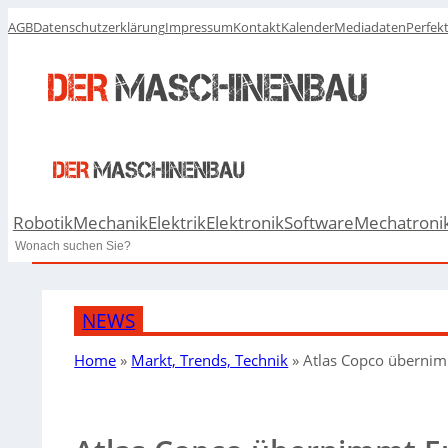
AGB
Datenschutzerklärung
Impressum
Kontakt
Kalender
Mediadaten
Perfek
Robotik
Mechanik
Elektrik
Elektronik
Software
Mechatroni
Search
NEWS
Home
»
Markt, Trends, Technik
»
Atlas Copco übernim