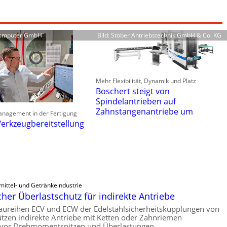
Computer GmbH
Bild: Stöber Antriebstechnik GmbH & Co. KG
Mehr Flexibilität, Dynamik und Platz
Boschert steigt von
Spindelantrieben auf
Zahnstangenantriebe um
anagement in der Fertigung
erkzeugbereitstellung
mittel- und Getränkeindustrie
er Überlastschutz für indirekte Antriebe
aureihen ECV und ECW der Edelstahlsicherheitskupplungen von
tzen indirekte Antriebe mit Ketten oder Zahnriemen
vor Drehmomentspitzen und Überlastungen.