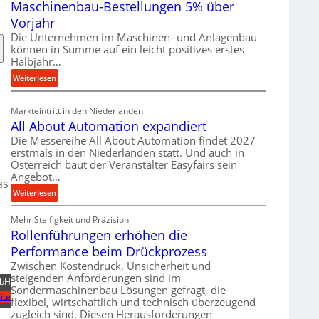
Maschinenbau-Bestellungen 5% über
t
e
Vorjahr
r
Die Unternehmen im Maschinen- und Anlagenbau
i
können in Summe auf ein leicht positives erstes
a
Halbjahr…
l
:
Weiterlesen
v
M
e
a
Markteintritt in den Niederlanden
r
s
All About Automation expandiert
s
c
Die Messereihe All About Automation findet 2027
o
h
erstmals in den Niederlanden statt. Und auch in
r
i
Österreich baut der Veranstalter Easyfairs sein
g
n
Angebot…
u
as
e
:
Weiterlesen
n
n
A
g
b
Mehr Steifigkeit und Präzision
l
e
a
Rollenführungen erhöhen die
l
n
u
A
t
Performance beim Drückprozess
-
b
s
Zwischen Kostendruck, Unsicherheit und
B
o
p
steigenden Anforderungen sind im
e
mbH
u
Sondermaschinenbau Lösungen gefragt, die
a
s
ite
flexibel, wirtschaftlich und technisch überzeugend
t
n
t
zugleich sind. Diesen Herausforderungen
A
n