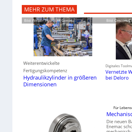
MEHR ZUM THEMA
Bild: Weber- Hydraulik GmbH
Bild: Coscom 
Weiterentwickelte
Digitales Toolm
Fertigungskompetenz
Vernetzte W
Hydraulikzylinder in größeren
bei Deloro
Dimensionen
Für Lebens
Mechanisch
Die neuen B
Enemac schü
mechanisch 