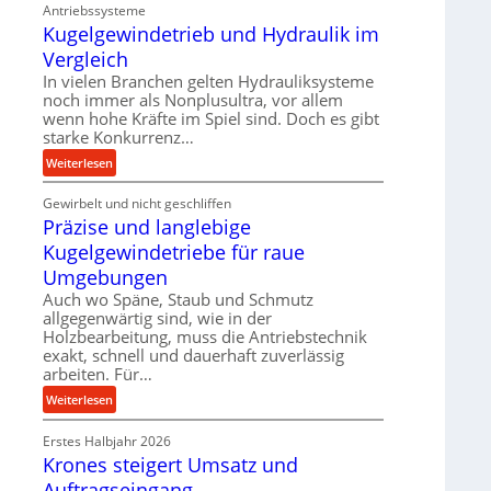
n
Antriebssysteme
d
Kugelgewindetrieb und Hydraulik im
i
Vergleich
e
In vielen Branchen gelten Hydrauliksysteme
P
noch immer als Nonplusultra, vor allem
e
wenn hohe Kräfte im Spiel sind. Doch es gibt
r
starke Konkurrenz…
f
:
Weiterlesen
o
K
r
Gewirbelt und nicht geschliffen
u
m
Präzise und langlebige
g
a
e
Kugelgewindetriebe für raue
n
l
Umgebungen
c
g
e
Auch wo Späne, Staub und Schmutz
e
b
allgegenwärtig sind, wie in der
w
Holzbearbeitung, muss die Antriebstechnik
e
i
exakt, schnell und dauerhaft zuverlässig
i
n
arbeiten. Für…
m
d
D
:
Weiterlesen
e
r
P
t
ü
Erstes Halbjahr 2026
r
r
Krones steigert Umsatz und
c
ä
i
k
z
Auftragseingang