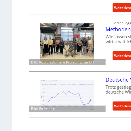
Weiterles
Forschungs
Methoden 
Wie lassen s
wirtschaftli
Weiterles
Bild: Rico Elastomere Projecting GmbH
Deutsche W
Trotz gestieg
deutsche Wir
Weiterles
Bild: Ifo Institut