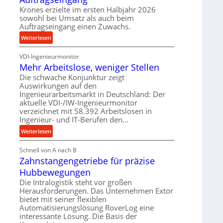
e
p
i
Krones erzielte im ersten Halbjahr 2026
b
r
s
sowohl bei Umsatz als auch beim
u
o
e
Auftragseingang einen Zuwachs.
n
z
u
:
Weiterlesen
d
e
n
K
H
s
d
VDI-Ingenieurmonitor
r
y
s
l
Mehr Arbeitslose, weniger Stellen
o
d
a
n
Die schwache Konjunktur zeigt
r
n
Auswirkungen auf den
e
a
g
Ingenieurarbeitsmarkt in Deutschland: Der
s
u
l
aktuelle VDI-/IW-Ingenieurmonitor
s
l
e
verzeichnet mit 58.392 Arbeitslosen in
t
i
Ingenieur- und IT-Berufen den…
b
e
k
i
:
Weiterlesen
i
i
g
M
g
m
e
Schnell von A nach B
e
e
V
K
Zahnstangengetriebe für präzise
h
r
e
u
r
t
Hubbewegungen
r
g
A
U
Die Intralogistik steht vor großen
g
e
r
m
Herausforderungen. Das Unternehmen Extor
l
l
b
bietet mit seiner flexiblen
s
e
g
Automatisierungslösung RoverLog eine
e
a
i
e
interessante Lösung. Die Basis der
i
t
c
w