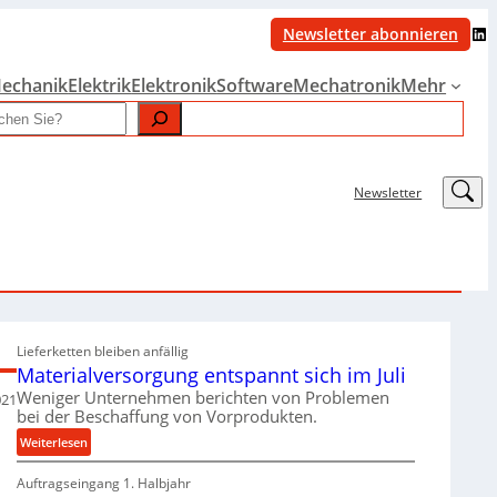
LinkedIn
Newsletter abonnieren
echanik
Elektrik
Elektronik
Software
Mechatronik
Mehr
LinkedIn
Newsletter
Lieferketten bleiben anfällig
Materialversorgung entspannt sich im Juli
Weniger Unternehmen berichten von Problemen
021
bei der Beschaffung von Vorprodukten.
:
Weiterlesen
M
Auftragseingang 1. Halbjahr
a