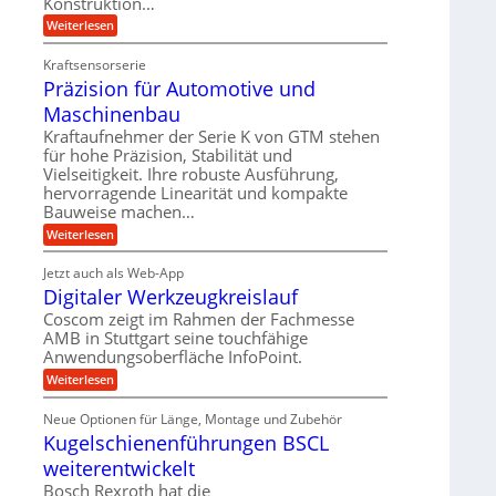
Konstruktion…
t
z
h
i
:
Weiterlesen
s
u
Z
n
l
n
a
d
Kraftsensorserie
o
h
d
Präzision für Automotive und
e
n
s
A
s
t
Maschinenbau
e
u
t
r
,
a
Kraftaufnehmer der Serie K von GTM stehen
f
i
n
w
für hohe Präzision, Stabilität und
t
g
e
Vielseitigkeit. Ihre robuste Ausführung,
e
r
e
b
hervorragende Linearität und kompakte
n
n
a
Bauweise machen…
e
g
i
g
e
f
:
Weiterlesen
g
s
t
P
ü
r
e
e
r
i
Jetzt auch als Web-App
r
r
ä
i
e
Digitaler Werkzeugkreislauf
r
z
S
n
b
i
a
Coscom zeigt im Rahmen der Fachmesse
e
t
g
s
f
AMB in Stuttgart seine touchfähige
u
i
e
a
ü
Anwendungsoberfläche InfoPoint.
o
e
l
r
n
n
:
U
Weiterlesen
p
l
g
f
D
r
m
ü
e
i
ä
Neue Optionen für Länge, Montage und Zubehör
r
g
g
n
z
A
Kugelschienenführungen BSCL
i
e
i
u
t
s
b
weiterentwickelt
t
a
e
o
u
l
Bosch Rexroth hat die
H