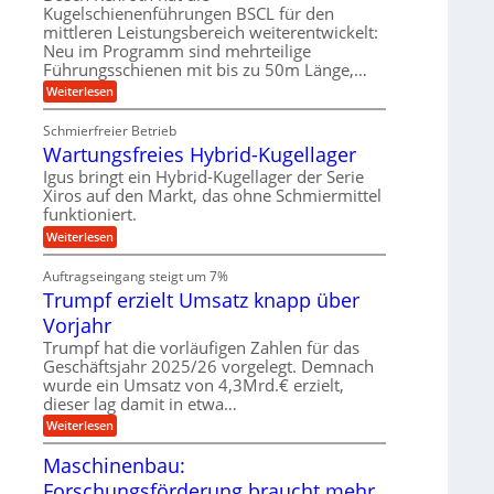
m
e
n
u
Kugelschienenführungen BSCL für den
o
r
b
mittleren Leistungsbereich weiterentwickelt:
g
t
W
b
i
Neu im Programm sind mehrteilige
e
e
e
v
Führungsschienen mit bis zu 50m Länge,…
r
w
n
e
k
e
:
Weiterlesen
u
z
g
K
n
e
u
u
d
u
Schmierfreier Betrieb
n
g
M
g
g
Wartungsfreies Hybrid-Kugellager
e
a
k
e
l
s
Igus bringt ein Hybrid-Kugellager der Serie
r
n
s
c
e
Xiros auf den Markt, das ohne Schmiermittel
c
h
i
funktioniert.
h
i
s
i
n
:
Weiterlesen
l
e
e
W
a
n
n
a
u
Auftragseingang steigt um 7%
e
b
r
f
n
a
Trumpf erzielt Umsatz knapp über
t
f
u
u
Vorjahr
ü
n
h
g
Trumpf hat die vorläufigen Zahlen für das
r
s
Geschäftsjahr 2025/26 vorgelegt. Demnach
u
f
wurde ein Umsatz von 4,3Mrd.€ erzielt,
n
r
g
dieser lag damit in etwa…
e
e
i
:
Weiterlesen
n
e
T
B
s
r
Maschinenbau:
S
H
u
C
y
Forschungsförderung braucht mehr
m
L