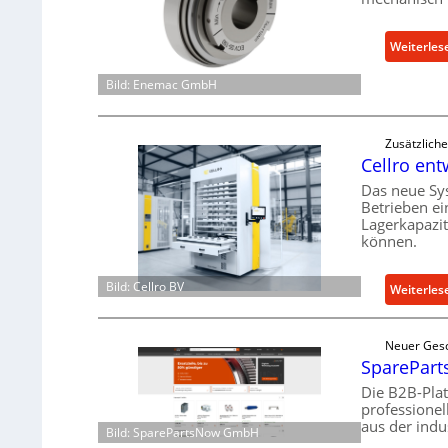
Weiterles
Bild: Enemac GmbH
Zusätzlich
Cellro ent
Das neue Sy
Betrieben ei
Lagerkapazi
können.
Bild: Cellro BV
Weiterles
Neuer Ges
SpareParts
Die B2B-Pla
professione
aus der indu
Bild: SparePartsNow GmbH