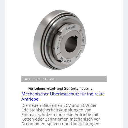
s
l
c
i
h
i
n
e
n
b
a
u
-
B
e
Bild: Enemac GmbH
s
t
Für Lebensmittel- und Getränkeindustrie
e
Mechanischer Überlastschutz für indirekte
Antriebe
l
Die neuen Baureihen ECV und ECW der
l
Edelstahlsicherheitskupplungen von
u
Enemac schützen indirekte Antriebe mit
n
Ketten oder Zahnriemen mechanisch vor
Drehmomentspitzen und Überlastungen.
g