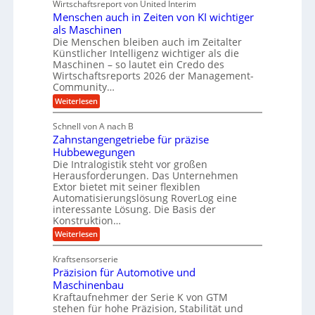
l
Wirtschaftsreport von United Interim
g
t
H
a
Menschen auch in Zeiten von KI wichtiger
u
m
y
l
n
als Maschinen
e
d
a
Die Menschen bleiben auch im Zeitalter
g
T
h
r
Künstlicher Intelligenz wichtiger als die
l
e
r
Maschinen – so lautet ein Credo des
a
c
e
Wirtschaftsreports 2026 der Management-
T
h
u
b
Community…
n
e
l
i
o
:
Weiterlesen
m
i
l
g
M
p
o
k
e
e
Schnell von A nach B
g
o
n
i
K
i
Zahnstangengetriebe für präzise
s
u
m
e
u
c
Hubbewegungen
s
n
V
h
g
Die Intralogistik steht vor großen
b
e
d
e
Herausforderungen. Das Unternehmen
e
e
n
w
r
z
Extor bietet mit seiner flexiblen
a
l
i
e
Automatisierungslösung RoverLog eine
g
u
g
e
interessante Lösung. Die Basis der
c
n
l
h
e
h
Konstruktion…
i
e
t
i
w
:
Weiterlesen
n
g
i
n
i
Z
e
Z
e
c
a
u
n
e
Kraftsensorserie
r
h
e
h
i
d
Präzision für Automotive und
n
n
B
t
e
s
S
Maschinenbau
e
ü
t
t
Kraftaufnehmer der Serie K von GTM
t
n
a
r
a
v
stehen für hohe Präzision, Stabilität und
r
n
n