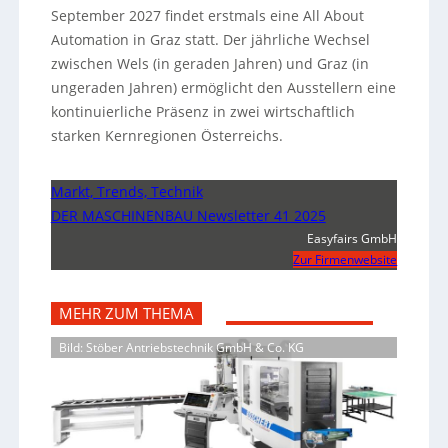
September 2027 findet erstmals eine All About
Automation in Graz statt. Der jährliche Wechsel
zwischen Wels (in geraden Jahren) und Graz (in
ungeraden Jahren) ermöglicht den Ausstellern eine
kontinuierliche Präsenz in zwei wirtschaftlich
starken Kernregionen Österreichs.
Markt, Trends, Technik
DER MASCHINENBAU Newsletter 41 2025
Easyfairs GmbH
Zur Firmenwebsite
MEHR ZUM THEMA
Bild: Stöber Antriebstechnik GmbH & Co. KG