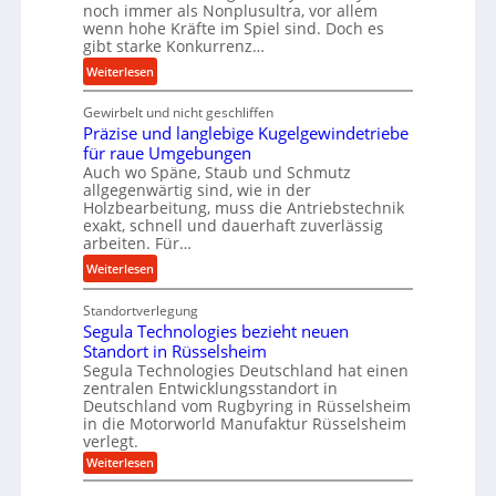
n
o
noch immer als Nonplusultra, vor allem
t
M
r
wenn hohe Kräfte im Spiel sind. Doch es
e
gibt starke Konkurrenz…
i
s
U
t
c
:
Weiterlesen
l
t
h
K
t
e
u
Gewirbelt und nicht geschliffen
u
r
l
n
Präzise und langlebige Kugelgewindetriebe
g
a
s
für raue Umgebungen
g
e
s
Auch wo Späne, Staub und Schmutz
t
s
l
c
allgegenwärtig sind, wie in der
a
f
g
h
Holzbearbeitung, muss die Antriebstechnik
n
ö
e
exakt, schnell und dauerhaft zuverlässig
a
d
r
w
arbeiten. Für…
l
d
i
l
:
Weiterlesen
e
n
s
P
r
d
e
Standortverlegung
r
u
e
Segula Technologies bezieht neuen
n
ä
n
t
Standort in Rüsselsheim
s
z
g
r
Segula Technologies Deutschland hat einen
o
i
b
i
zentralen Entwicklungsstandort in
r
s
Deutschland vom Rugbyring in Rüsselsheim
r
e
e
e
in die Motorworld Manufaktur Rüsselsheim
a
b
n
u
verlegt.
u
u
n
:
Weiterlesen
c
n
S
d
h
d
e