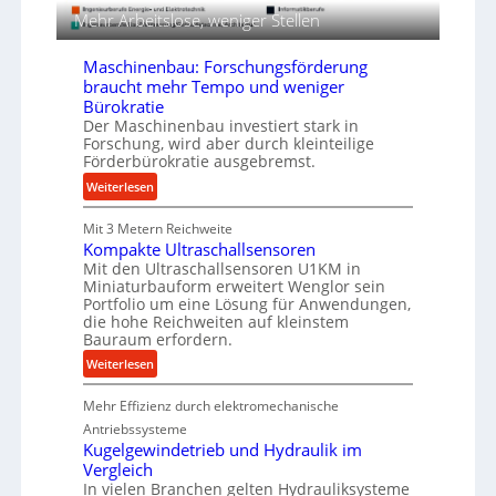
e
g
Mehr Arbeitslose, weniger Stellen
n
e
i
n
Maschinenbau: Forschungsförderung
g
f
braucht mehr Tempo und weniger
&
ü
Bürokratie
B
r
Der Maschinenbau investiert stark in
a
d
Forschung, wird aber durch kleinteilige
u
Förderbürokratie ausgebremst.
i
e
e
:
Weiterlesen
r
P
M
r
Mit 3 Metern Reichweite
a
o
Kompakte Ultraschallsensoren
s
Mit den Ultraschallsensoren U1KM in
d
c
Miniaturbauform erweitert Wenglor sein
u
h
Portfolio um eine Lösung für Anwendungen,
k
i
die hohe Reichweiten auf kleinstem
t
n
Bauraum erfordern.
i
e
:
Weiterlesen
o
n
K
n
b
Mehr Effizienz durch elektromechanische
o
i
a
m
Antriebssysteme
n
u
p
Kugelgewindetrieb und Hydraulik im
d
:
Vergleich
a
e
F
In vielen Branchen gelten Hydrauliksysteme
k