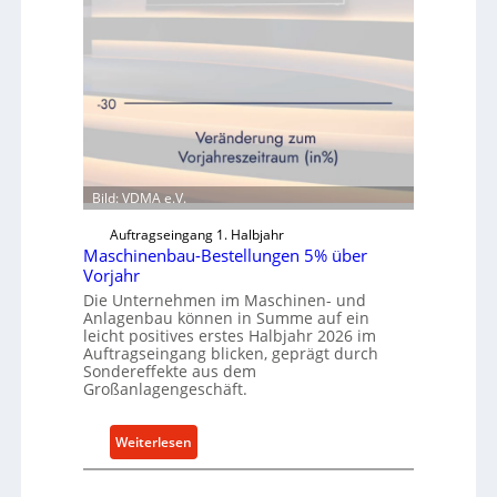
r
g
u
n
g
e
n
t
s
Bild: VDMA e.V.
p
Auftragseingang 1. Halbjahr
a
Maschinenbau-Bestellungen 5% über
n
Vorjahr
n
Die Unternehmen im Maschinen- und
t
Anlagenbau können in Summe auf ein
s
leicht positives erstes Halbjahr 2026 im
Auftragseingang blicken, geprägt durch
i
Sondereffekte aus dem
c
Großanlagengeschäft.
h
i
:
Weiterlesen
m
M
J
a
u