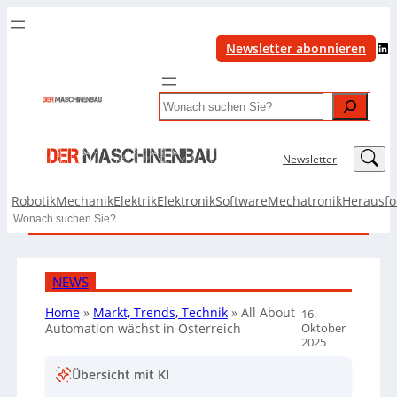
LinkedIn
Newsletter abonnieren
Search
LinkedIn
Newsletter
Robotik
Mechanik
Elektrik
Elektronik
Software
Mechatronik
Herausf
Search
NEWS
Home
»
Markt, Trends, Technik
»
All About
16.
Oktober
Automation wächst in Österreich
2025
Übersicht mit KI