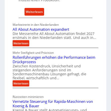
X
r
6
i
0
:
Weiterlesen
e
-
S
b
P
p
Markteintritt in den Niederlanden
e
l
a
All About Automation expandiert
a
r
Die Messereihe All About Automation findet 2027
t
erstmals in den Niederlanden statt. Und auch in…
e
t
P
:
Weiterlesen
f
A
a
Mehr Steifigkeit und Präzision
l
o
r
Rollenführungen erhöhen die Performance beim
l
r
t
Drückprozess
A
m
s
Zwischen Kostendruck, Unsicherheit und
b
w
N
steigenden Anforderungen sind im
o
e
Sondermaschinenbau Lösungen gefragt, die
o
u
flexibel, wirtschaftlich und…
i
w
t
:
Weiterlesen
t
f
A
R
e
ü
u
o
r
h
t
Rüstzeiten minimieren
l
o
r
Vernetzte Steuerung für Rapida-Maschinen von
l
m
t
Koenig & Bauer
e
a
Koenig & Bauer stellt Automatisierungs- und
A