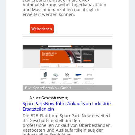
t
Automatisierung, wobei Lagerkapazitäten
s
und Maschinenanzahlen nachträglich
c
erweitert werden können.
h
u
:
Weiterlesen
t
C
z
e
f
l
ü
l
r
r
i
o
n
e
d
n
i
t
Bild: SparePartsNow GmbH
r
w
e
Neuer Geschäftszweig
i
k
SparePartsNow führt Ankauf von Industrie-
c
t
Ersatzteilen ein
k
e
Die B2B-Plattform SparePartsNow erweitert
e
ihr Geschäftsmodell um den
A
l
professionellen Ankauf von Überbeständen,
n
t
Restposten und Auslaufartikeln aus der
t
industriellen Produktion.