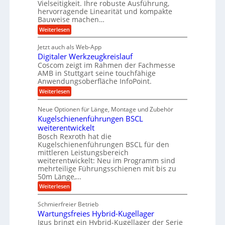
o
o
Vielseitigkeit. Ihre robuste Ausführung,
g
i
d
n
k
hervorragende Linearität und kompakte
e
o
e
K
Bauweise machen…
n
r
r
I
b
g
t
:
Weiterlesen
w
a
e
i
e
P
i
t
t
n
r
c
f
Jetzt auch als Web-App
r
R
i
ä
h
ü
i
ü
Digitaler Werkzeugkreislauf
z
t
e
e
s
r
i
Coscom zeigt im Rahmen der Fachmesse
i
b
s
s
g
r
AMB in Stuttgart seine touchfähige
e
e
i
e
Anwendungsoberfläche InfoPoint.
a
f
l
o
r
ü
s
:
Weiterlesen
u
n
a
r
h
D
f
l
e
p
e
i
ü
s
Neue Optionen für Länge, Montage und Zubehör
U
r
i
g
r
M
ä
Kugelschienenführungen BSCL
m
i
m
A
a
z
t
weiterentwickelt
u
s
g
i
a
t
c
Bosch Rexroth hat die
s
e
l
o
h
Kugelschienenführungen BSCL für den
e
e
m
b
i
mittleren Leistungsbereich
H
r
o
n
u
weiterentwickelt: Neu im Programm sind
u
W
t
e
b
mehrteilige Führungsschienen mit bis zu
n
e
i
n
b
r
50m Länge,…
v
g
e
k
e
:
Weiterlesen
e
w
z
u
K
e
e
n
n
u
g
u
Schmierfreier Betrieb
d
g
u
g
M
Wartungsfreies Hybrid-Kugellager
e
n
k
a
l
Igus bringt ein Hybrid-Kugellager der Serie
g
r