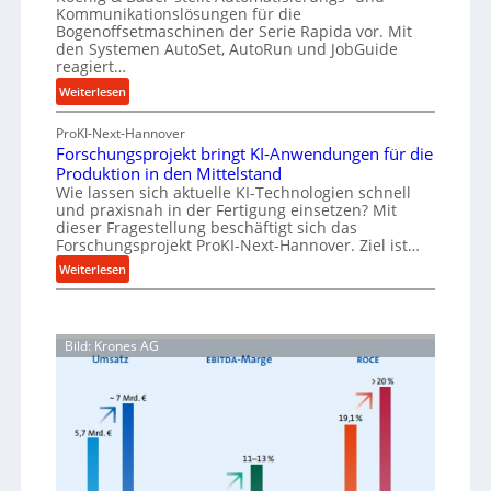
n
t
Kommunikationslösungen für die
n
f
Bogenoffsetmaschinen der Serie Rapida vor. Mit
i
k
ü
den Systemen AutoSet, AutoRun und JobGuide
o
reagiert…
h
a
n
r
u
:
Weiterlesen
e
u
V
f
x
n
ProKI-Next-Hannover
e
v
p
g
Forschungsprojekt bringt KI-Anwendungen für die
r
a
o
e
Produktion in den Mittelstand
n
n
n
n
Wie lassen sich aktuelle KI-Technologien schnell
e
d
I
und praxisnah in der Fertigung einsetzen? Mit
e
t
i
dieser Fragestellung beschäftigt sich das
n
r
z
e
Forschungsprojekt ProKI-Next-Hannover. Ziel ist…
d
h
t
r
:
Weiterlesen
ö
u
e
t
F
h
s
S
o
e
t
t
r
n
e
r
Bild: Krones AG
s
d
u
i
c
i
e
e
h
e
r
-
u
P
u
E
n
e
n
g
r
r
g
s
s
f
f