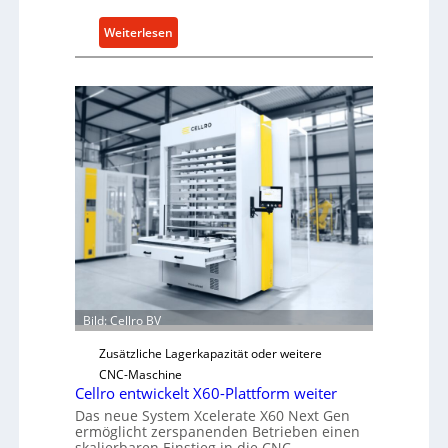
e
n
:
Weiterlesen
5
M
%
e
ü
c
b
h
e
a
r
n
V
i
o
s
r
c
j
h
a
e
h
r
r
Ü
Bild: Cellro BV
b
e
Zusätzliche Lagerkapazität oder weitere
r
CNC-Maschine
l
Cellro entwickelt X60-Plattform weiter
a
Das neue System Xcelerate X60 Next Gen
ermöglicht zerspanenden Betrieben einen
s
skalierbaren Einstieg in die CNC-