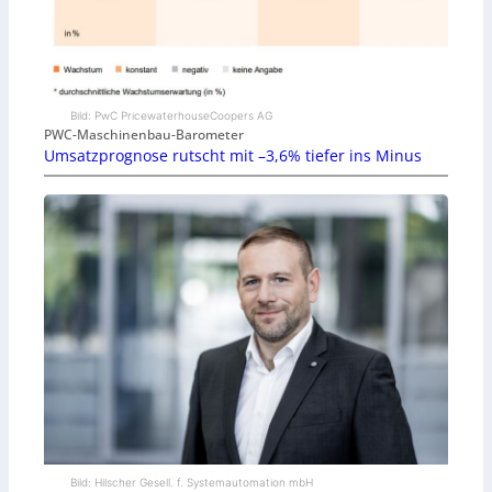
Bild: PwC PricewaterhouseCoopers AG
PWC-Maschinenbau-Barometer
Umsatzprognose rutscht mit –3,6% tiefer ins Minus
Bild: Hilscher Gesell. f. Systemautomation mbH