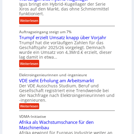
k
Igus bringt ein Hybrid-Kugellager der Serie
e
b
z
Xiros auf den Markt, das ohne Schmiermittel
l
u
funktioniert.
e
s
n
u
:
Weiterlesen
c
g
g
W
h
e
k
Auftragseingang steigt um 7%
a
i
n
r
Trumpf erzielt Umsatz knapp über Vorjahr
r
e
Trumpf hat die vorläufigen Zahlen für das
e
t
n
Geschäftsjahr 2025/26 vorgelegt. Demnach
i
u
e
wurde ein Umsatz von 4,3Mrd.€ erzielt, dieser
s
n
n
lag damit in etwa…
l
g
f
:
Weiterlesen
a
s
ü
T
u
f
h
Elektroingenieurinnen und -ingenieure
r
f
r
r
VDE sieht Erholung am Arbeitsmarkt
u
e
u
Der VDE Ausschuss Studium, Beruf und
m
i
n
Gesellschaft registriert eine Trendwende bei
p
e
der Nachfrage nach Elektroingenieurinnen und
g
f
-ingenieuren.
s
e
e
H
:
Weiterlesen
n
r
V
y
B
D
z
VDMA-Initiative
b
S
E
i
Afrika als Wachstumschance für den
s
r
C
e
i
Maschinenbau
i
L
e
l
Afrika gewinnt für Europas Industrie weiter an
d