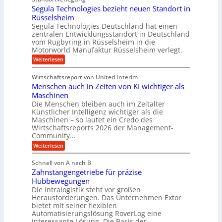
n
d
r
Segula Technologies bezieht neuen Standort in
s
e
i
t
Rüsselsheim
n
t
s
M
Segula Technologies Deutschland hat einen
t
t
a
I
zentralen Entwicklungsstandort in Deutschland
o
s
n
vom Rugbyring in Rüsselsheim in die
f
c
d
Motorworld Manufaktur Rüsselsheim verlegt.
f
h
u
-
i
:
Weiterlesen
s
W
n
S
t
e
e
e
r
Wirtschaftsreport von United Interim
l
n
g
i
l
Menschen auch in Zeiten von KI wichtiger als
b
u
a
s
a
l
Maschinen
l
c
u
a
B
Die Menschen bleiben auch im Zeitalter
h
T
u
Künstlicher Intelligenz wichtiger als die
u
e
s
Maschinen – so lautet ein Credo des
t
c
i
z
Wirtschaftsreports 2026 der Management-
h
n
s
Community…
n
e
c
o
s
:
Weiterlesen
h
l
s
M
l
o
E
e
ä
Schnell von A nach B
g
c
n
u
i
Zahnstangengetriebe für präzise
o
s
c
e
s
c
Hubbewegungen
h
s
y
h
Die Intralogistik steht vor großen
e
b
s
e
i
Herausforderungen. Das Unternehmen Extor
e
t
n
n
z
bietet mit seiner flexiblen
e
a
2
i
Automatisierungslösung RoverLog eine
m
u
2
e
v
interessante Lösung. Die Basis der
c