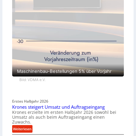
Maschinenbau-Bestellungen 5% über Vorjahr
Bild: VDMA e.V.
Erstes Halbjahr 2026
Krones steigert Umsatz und Auftragseingang
Krones erzielte im ersten Halbjahr 2026 sowohl bei
Umsatz als auch beim Auftragseingang einen
Zuwachs.
:
Weiterlesen
K