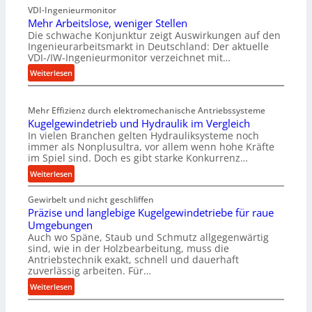
VDI-Ingenieurmonitor
r
Mehr Arbeitslose, weniger Stellen
o
Die schwache Konjunktur zeigt Auswirkungen auf den
n
Ingenieurarbeitsmarkt in Deutschland: Der aktuelle
e
VDI-/IW-Ingenieurmonitor verzeichnet mit…
s
:
Weiterlesen
s
M
t
e
e
Mehr Effizienz durch elektromechanische Antriebssysteme
h
i
Kugelgewindetrieb und Hydraulik im Vergleich
r
g
In vielen Branchen gelten Hydrauliksysteme noch
A
e
immer als Nonplusultra, vor allem wenn hohe Kräfte
r
r
im Spiel sind. Doch es gibt starke Konkurrenz…
b
t
:
Weiterlesen
e
U
K
i
m
Gewirbelt und nicht geschliffen
u
t
s
Präzise und langlebige Kugelgewindetriebe für raue
g
s
a
Umgebungen
e
l
t
Auch wo Späne, Staub und Schmutz allgegenwärtig
l
o
sind, wie in der Holzbearbeitung, muss die
z
g
s
Antriebstechnik exakt, schnell und dauerhaft
u
e
zuverlässig arbeiten. Für…
e
n
w
,
:
Weiterlesen
d
i
w
P
A
n
e