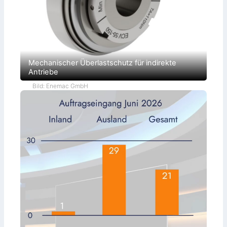
Mechanischer Überlastschutz für indirekte
Antriebe
Bild: Enemac GmbH