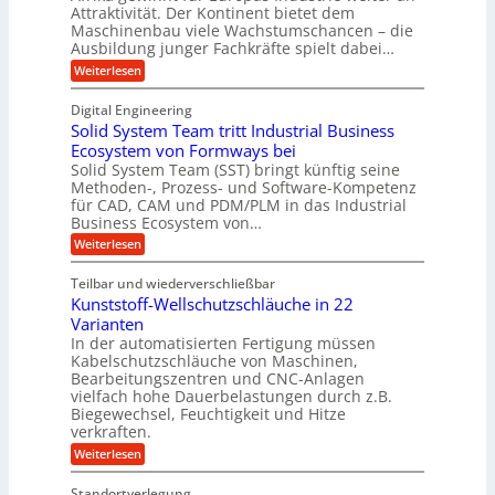
h
w
Attraktivität. Der Kontinent bietet dem
t
t
-
e
Maschinenbau viele Wachstumschancen – die
U
E
K
Ausbildung junger Fachkräfte spielt dabei…
i
r
m
u
h
t
:
Weiterlesen
s
o
g
A
e
a
l
f
e
Digital Engineering
r
u
r
t
l
n
Solid System Team tritt Industrial Business
e
i
z
g
l
k
Ecosystem von Formways bei
n
a
k
a
Solid System Team (SST) bringt künftig seine
a
t
m
a
n
Methoden-, Prozess- und Software-Kompetenz
g
A
l
w
a
für CAD, CAM und PDM/PLM in das Industrial
r
s
e
i
b
Business Ecosystem von…
p
W
r
c
e
a
p
:
Weiterlesen
i
c
k
S
ü
t
h
o
e
s
Teilbar und wiederverschließbar
b
s
l
m
l
t
Kunststoff-Wellschutzschläuche in 22
i
e
a
u
t
d
Varianten
r
r
m
S
In der automatisierten Fertigung müssen
k
s
V
y
Kabelschutzschläuche von Maschinen,
t
c
s
o
Bearbeitungszentren und CNC-Anlagen
h
t
r
a
vielfach hohe Dauerbelastungen durch z.B.
e
n
j
Biegewechsel, Feuchtigkeit und Hitze
m
c
T
verkraften.
a
e
e
:
h
Weiterlesen
f
a
K
ü
r
m
u
r
t
Standortverlegung