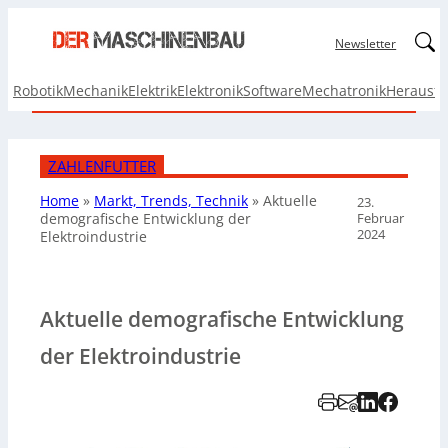
Linked
Newsletter
Robotik
Mechanik
Elektrik
Elektronik
Software
Mechatronik
Herausf
ZAHLENFUTTER
Home
»
Markt, Trends, Technik
»
Aktuelle
23.
Februar
demografische
Entwicklung der
2024
Elektroindustrie
Aktuelle demografische Entwicklung
der Elektroindustrie