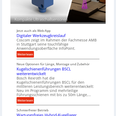
g
g
e
l
w
e
i
Kompakte Ultraschallsensoren
i
n
c
d
h
Jetzt auch als Web-App
e
Digitaler Werkzeugkreislauf
t
Coscom zeigt im Rahmen der Fachmesse AMB
r
in Stuttgart seine touchfähige
i
Anwendungsoberfläche InfoPoint.
e
:
Weiterlesen
b
D
e
Neue Optionen für Länge, Montage und Zubehör
i
f
Kugelschienenführungen BSCL
g
ü
weiterentwickelt
i
r
Bosch Rexroth hat die
t
r
Kugelschienenführungen BSCL für den
a
mittleren Leistungsbereich weiterentwickelt:
a
l
Neu im Programm sind mehrteilige
u
e
Führungsschienen mit bis zu 50m Länge,…
e
r
:
Weiterlesen
U
W
K
m
e
Schmierfreier Betrieb
u
g
r
Wartungsfreies Hybrid-Kugellager
g
e