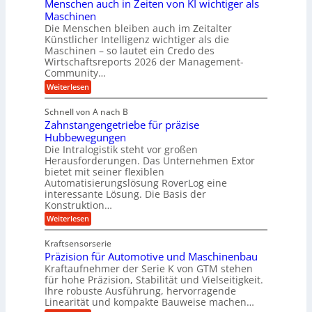
H
l
Menschen auch in Zeiten von KI wichtiger als
u
t
s
y
l
Maschinen
c
a
m
d
Die Menschen bleiben auch im Zeitalter
h
T
e
Künstlicher Intelligenz wichtiger als die
r
u
e
Maschinen – so lautet ein Credo des
t
h
c
a
z
Wirtschaftsreports 2026 der Management-
h
r
u
s
Community…
n
T
l
c
o
:
Weiterlesen
h
e
l
i
M
l
o
m
e
k
ä
Schnell von A nach B
g
n
p
u
i
i
Zahnstangengetriebe für präzise
s
c
o
e
m
c
Hubbewegungen
h
s
u
h
V
Die Intralogistik steht vor großen
e
b
e
n
i
Herausforderungen. Das Unternehmen Extor
e
e
n
n
z
bietet mit seiner flexiblen
d
r
a
2
i
Automatisierungslösung RoverLog eine
u
w
g
2
e
interessante Lösung. Die Basis der
c
e
V
l
h
h
Konstruktion…
a
t
n
e
i
r
:
Weiterlesen
n
n
i
i
i
Z
e
Z
a
g
a
u
c
e
Kraftsensorserie
n
h
e
e
h
i
Präzision für Automotive und Maschinenbau
t
n
n
t
r
e
s
Kraftaufnehmer der Serie K von GTM stehen
S
e
n
B
t
t
für hohe Präzision, Stabilität und Vielseitigkeit.
n
a
a
ü
Ihre robuste Ausführung, hervorragende
v
n
n
o
Linearität und kompakte Bauweise machen…
r
g
d
n