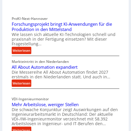
ProKI-Next-Hannover
Forschungsprojekt bringt KI-Anwendungen für die
Produktion in den Mittelstand
Wie lassen sich aktuelle KI-Technologien schnell und
praxisnah in der Fertigung einsetzen? Mit dieser
Fragestellung…
:
Weiterlesen
F
Markteintritt in den Niederlanden
o
All About Automation expandiert
r
Die Messereihe All About Automation findet 2027
s
erstmals in den Niederlanden statt. Und auch in…
c
:
Weiterlesen
h
A
u
l
n
VDI-Ingenieurmonitor
l
g
Mehr Arbeitslose, weniger Stellen
A
s
Die schwache Konjunktur zeigt Auswirkungen auf den
b
p
Ingenieurarbeitsmarkt in Deutschland: Der aktuelle
o
r
VDI-/IW-Ingenieurmonitor verzeichnet mit 58.392
u
o
Arbeitslosen in Ingenieur- und IT-Berufen den…
t
j
:
Weiterlesen