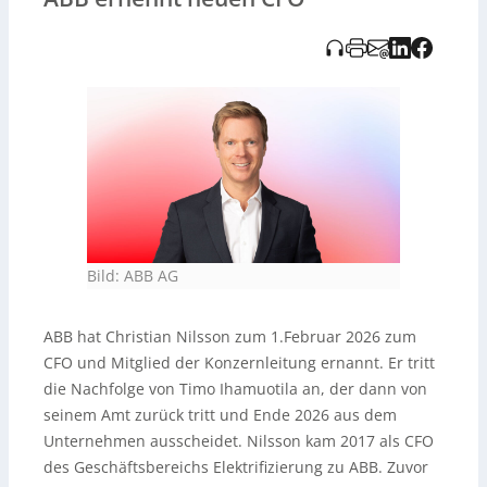
Gärtner, Giampiero Frizio, Brandon Spencer und Peter
Terwisch umfassen.
Bild: ABB AG
ABB hat Christian Nilsson zum 1.Februar 2026 zum
CFO und Mitglied der Konzernleitung ernannt. Er tritt
die Nachfolge von Timo Ihamuotila an, der dann von
seinem Amt zurück tritt und Ende 2026 aus dem
Unternehmen ausscheidet. Nilsson kam 2017 als CFO
des Geschäftsbereichs Elektrifizierung zu ABB. Zuvor