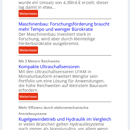
o
t
wurde ein Umsatz von 4,3Mrd.€ erzielt, dieser
lag damit in etwa…
n
e
K
l
:
Weiterlesen
o
s
T
e
Maschinenbau: Forschungsförderung braucht
t
r
n
mehr Tempo und weniger Bürokratie
a
u
Der Maschinenbau investiert stark in
i
n
m
Forschung, wird aber durch kleinteilige
g
d
p
Förderbürokratie ausgebremst.
&
f
:
Weiterlesen
B
e
M
a
r
Mit 3 Metern Reichweite
a
u
z
Kompakte Ultraschallsensoren
s
e
i
Mit den Ultraschallsensoren U1KM in
c
r
e
Miniaturbauform erweitert Wenglor sein
h
l
Portfolio um eine Lösung für Anwendungen,
i
die hohe Reichweiten auf kleinstem Bauraum
t
n
erfordern.
U
e
m
:
Weiterlesen
n
s
K
b
a
Mehr Effizienz durch elektromechanische
o
a
t
m
Antriebssysteme
u
z
p
Kugelgewindetrieb und Hydraulik im Vergleich
:
In vielen Branchen gelten Hydrauliksysteme
k
a
F
noch immer als Nonplusultra, vor allem wenn
n
k