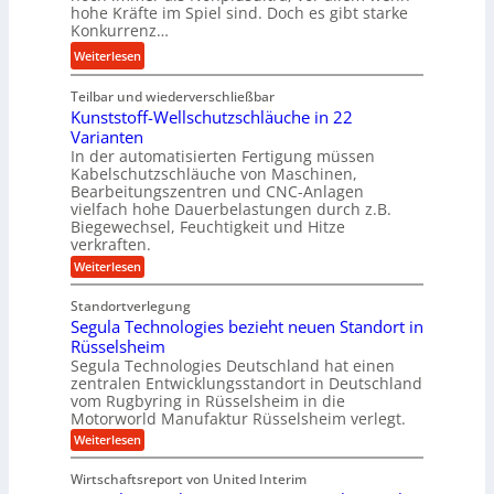
o
hohe Kräfte im Spiel sind. Doch es gibt starke
a
t
Konkurrenz…
r
p
e
s
:
Weiterlesen
p
U
c
K
ü
l
h
Teilbar und wiederverschließbar
u
b
t
u
Kunststoff-Wellschutzschläuche in 22
g
e
r
n
Varianten
e
r
a
In der automatisierten Fertigung müssen
g
l
V
s
Kabelschutzschläuche von Maschinen,
s
g
o
c
Bearbeitungszentren und CNC-Anlagen
f
e
r
h
vielfach hohe Dauerbelastungen durch z.B.
ö
w
Biegewechsel, Feuchtigkeit und Hitze
j
a
r
verkraften.
i
a
l
d
n
:
Weiterlesen
h
l
K
e
d
r
s
u
r
Standortverlegung
e
n
e
u
Segula Technologies bezieht neuen Standort in
t
s
n
t
Rüsselsheim
n
r
s
s
Segula Technologies Deutschland hat einen
g
i
t
o
zentralen Entwicklungsstandort in Deutschland
b
o
e
r
vom Rugbyring in Rüsselsheim in die
f
r
b
Motorworld Manufaktur Rüsselsheim verlegt.
e
f
a
u
-
n
:
Weiterlesen
u
W
n
S
e
e
c
d
Wirtschaftsreport von United Interim
l
g
h