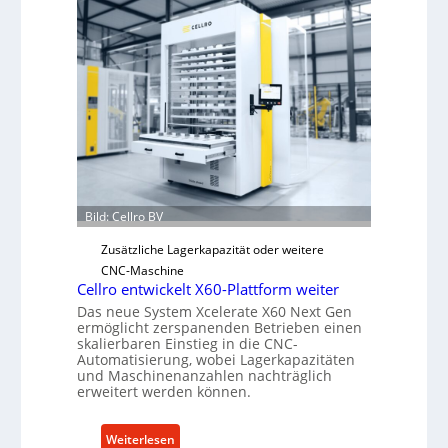
h
a
n
i
s
c
h
e
r
Ü
Bild: Cellro BV
b
e
Zusätzliche Lagerkapazität oder weitere
r
CNC-Maschine
l
Cellro entwickelt X60-Plattform weiter
a
Das neue System Xcelerate X60 Next Gen
ermöglicht zerspanenden Betrieben einen
s
skalierbaren Einstieg in die CNC-
t
Automatisierung, wobei Lagerkapazitäten
s
und Maschinenanzahlen nachträglich
erweitert werden können.
c
h
u
:
Weiterlesen