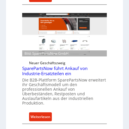
t
C
z
e
f
l
ü
l
r
r
i
o
n
e
d
n
i
t
Bild: SparePartsNow GmbH
r
w
e
Neuer Geschäftszweig
i
SparePartsNow führt Ankauf von
k
c
Industrie-Ersatzteilen ein
t
k
Die B2B-Plattform SparePartsNow erweitert
e
e
ihr Geschäftsmodell um den
A
l
professionellen Ankauf von
n
Überbeständen, Restposten und
t
Auslaufartikeln aus der industriellen
t
X
Produktion.
r
6
i
0
:
Weiterlesen
e
-
S
b
P
p