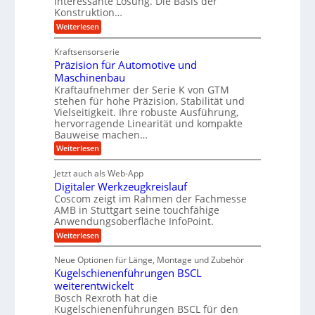
interessante Lösung. Die Basis der
g
a
Konstruktion…
i
g
l
t
t
e
:
Weiterlesen
e
z
Z
s
w
a
i
u
Kraftsensorserie
l
i
h
c
n
Präzision für Automotive und
o
n
n
h
d
s
Maschinenbau
s
d
t
A
Kraftaufnehmer der Serie K von GTM
e
e
a
stehen für hohe Präzision, Stabilität und
u
n
,
t
Vielseitigkeit. Ihre robuste Ausführung,
g
f
w
r
hervorragende Linearität und kompakte
e
t
e
i
Bauweise machen…
n
r
g
n
e
:
Weiterlesen
e
a
P
i
b
t
r
g
g
e
Jetzt auch als Web-App
r
ä
s
i
e
f
Digitaler Werkzeugkreislauf
z
e
e
i
Coscom zeigt im Rahmen der Fachmesse
r
ü
b
s
i
AMB in Stuttgart seine touchfähige
S
r
e
i
Anwendungsoberfläche InfoPoint.
n
f
t
r
o
ü
:
g
Weiterlesen
n
e
a
r
D
f
a
l
u
p
i
ü
Neue Optionen für Länge, Montage und Zubehör
n
r
g
l
e
r
ä
Kugelschienenführungen BSCL
i
g
A
e
U
z
t
weiterentwickelt
u
i
n
m
a
t
Bosch Rexroth hat die
s
l
o
g
Kugelschienenführungen BSCL für den
e
e
m