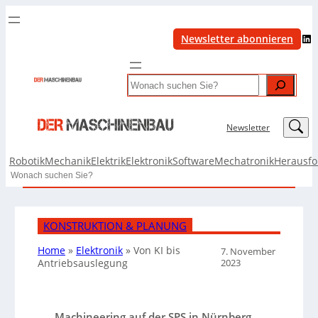
LinkedIn
Newsletter abonnieren
Search
LinkedIn
Newsletter
Robotik
Mechanik
Elektrik
Elektronik
Software
Mechatronik
Herausf
Search
KONSTRUKTION & PLANUNG
Home
»
Elektronik
»
Von KI bis
7. November
2023
Antriebsauslegung
Machineering auf der SPS in Nürnberg