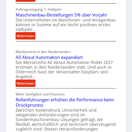
e
e
M
h
i
r
Auftragseingang 1. Halbjahr
a
e
l
k
Maschinenbau-Bestellungen 5% über Vorjahr
t
W
Die Unternehmen im Maschinen- und Anlagenbau
e
z
e
i
können in Summe auf ein leicht positives erstes
r
n
e
r
Halbjahr…
i
e
u
t
:
Weiterlesen
a
i
g
s
M
l
n
b
a
c
v
a
Markteintritt in den Niederlanden
s
h
e
All About Automation expandiert
u
c
a
r
Die Messereihe All About Automation findet 2027
p
h
s
f
erstmals in den Niederlanden statt. Und auch in
i
r
o
Österreich baut der Veranstalter Easyfairs sein
t
n
o
Angebot…
r
z
e
g
z
:
Weiterlesen
e
n
u
e
A
i
b
n
Mehr Steifigkeit und Präzision
l
s
g
a
g
Rollenführungen erhöhen die Performance beim
l
s
t
u
e
Drückprozess
A
e
-
s
Zwischen Kostendruck, Unsicherheit und
n
b
B
steigenden Anforderungen sind im
i
t
o
Sondermaschinenbau Lösungen gefragt, die
e
s
c
u
flexibel, wirtschaftlich und technisch überzeugend
s
p
h
t
zugleich sind. Diesen Herausforderungen
t