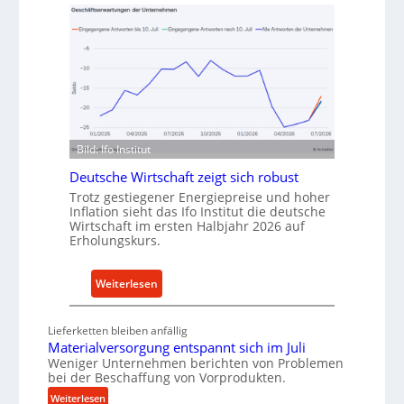
f
t
v
h
o
o
n
d
I
e
n
n
d
f
u
ü
Bild: Ifo Institut
s
r
Deutsche Wirtschaft zeigt sich robust
t
n
Trotz gestiegener Energiepreise und hoher
r
a
Inflation sieht das Ifo Institut die deutsche
i
c
Wirtschaft im ersten Halbjahr 2026 auf
e
h
Erholungskurs.
-
h
E
a
:
Weiterlesen
r
l
D
s
t
e
Lieferketten bleiben anfällig
a
i
u
Materialversorgung entspannt sich im Juli
t
g
t
Weniger Unternehmen berichten von Problemen
z
e
bei der Beschaffung von Vorprodukten.
s
t
W
c
:
Weiterlesen