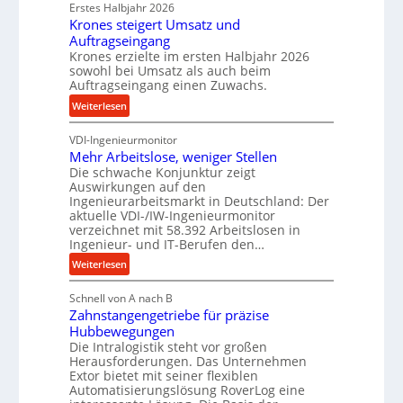
d
p
Erstes Halbjahr 2026
r
e
r
Krones steigert Umsatz und
ä
t
o
Auftragseingang
z
r
Krones erzielte im ersten Halbjahr 2026
z
i
i
sowohl bei Umsatz als auch beim
e
s
Auftragseingang einen Zuwachs.
e
s
e
b
:
Weiterlesen
s
u
u
K
n
n
VDI-Ingenieurmonitor
r
d
d
Mehr Arbeitslose, weniger Stellen
o
l
Die schwache Konjunktur zeigt
H
n
a
Auswirkungen auf den
y
e
n
Ingenieurarbeitsmarkt in Deutschland: Der
d
s
g
aktuelle VDI-/IW-Ingenieurmonitor
r
s
verzeichnet mit 58.392 Arbeitslosen in
l
a
t
Ingenieur- und IT-Berufen den…
e
u
e
:
b
Weiterlesen
l
i
M
i
i
g
Schnell von A nach B
e
g
k
e
Zahnstangengetriebe für präzise
h
e
i
r
Hubbewegungen
r
K
m
t
Die Intralogistik steht vor großen
A
u
Herausforderungen. Das Unternehmen
V
U
r
g
Extor bietet mit seiner flexiblen
e
m
b
e
Automatisierungslösung RoverLog eine
r
s
e
l