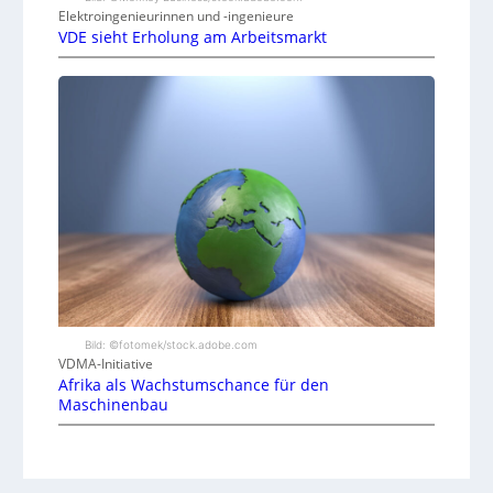
Elektroingenieurinnen und -ingenieure
VDE sieht Erholung am Arbeitsmarkt
Bild: ©fotomek/stock.adobe.com
VDMA-Initiative
Afrika als Wachstumschance für den
Maschinenbau