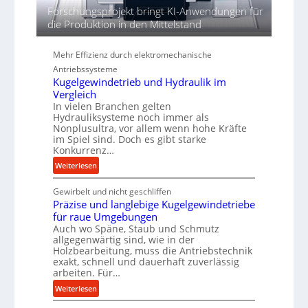
Forschungsprojekt bringt KI-Anwendungen für
d
die Produktion in den Mittelstand
i
e
P
Mehr Effizienz durch elektromechanische
e
Antriebssysteme
r
Kugelgewindetrieb und Hydraulik im
f
Vergleich
o
In vielen Branchen gelten
Hydrauliksysteme noch immer als
r
Nonplusultra, vor allem wenn hohe Kräfte
m
im Spiel sind. Doch es gibt starke
a
Konkurrenz…
n
:
Weiterlesen
c
K
e
Gewirbelt und nicht geschliffen
u
b
Präzise und langlebige Kugelgewindetriebe
g
e
für raue Umgebungen
e
i
Auch wo Späne, Staub und Schmutz
l
m
allgegenwärtig sind, wie in der
g
D
Holzbearbeitung, muss die Antriebstechnik
e
r
exakt, schnell und dauerhaft zuverlässig
w
arbeiten. Für…
ü
i
c
:
Weiterlesen
n
k
P