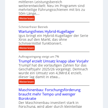
e
mittleren Leistungsbereich
H
r
o
weiterentwickelt: Neu im Programm sind
u
b
W
t
b
mehrteilige Führungsschienen mit bis zu
e
i
u
b
r
50m Länge,…
v
n
e
k
e
:
Weiterlesen
w
z
g
u
K
e
e
n
e
u
g
u
Schmierfreier Betrieb
d
g
n
u
g
M
Wartungsfreies Hybrid-Kugellager
e
n
k
a
l
Igus bringt ein Hybrid-Kugellager der Serie
g
r
s
s
Xiros auf den Markt, das ohne
e
e
c
c
n
Schmiermittel funktioniert.
i
h
h
s
i
:
Weiterlesen
i
l
n
W
e
a
e
a
n
Auftragseingang steigt um 7%
u
n
r
e
f
Trumpf erzielt Umsatz knapp über Vorjahr
b
t
n
a
u
Trumpf hat die vorläufigen Zahlen für das
f
u
n
ü
Geschäftsjahr 2025/26 vorgelegt. Demnach
g
h
wurde ein Umsatz von 4,3Mrd.€ erzielt,
s
r
dieser lag damit in etwa…
f
u
:
r
Weiterlesen
n
T
e
g
r
i
e
Maschinenbau: Forschungsförderung
u
e
n
braucht mehr Tempo und weniger
m
s
B
Bürokratie
p
H
S
f
y
Der Maschinenbau investiert stark in
C
e
b
L
Forschung, wird aber durch kleinteilige