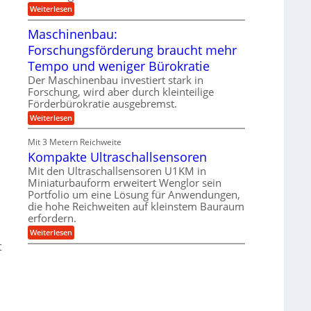
e
i
:
Weiterlesen
n
e
T
B
s
r
Maschinenbau:
S
H
u
C
y
Forschungsförderung braucht mehr
m
L
b
p
w
Tempo und weniger Bürokratie
r
f
e
i
e
Der Maschinenbau investiert stark in
i
d
r
t
Forschung, wird aber durch kleinteilige
-
z
e
Förderbürokratie ausgebremst.
K
i
r
u
e
:
Weiterlesen
e
g
l
M
n
e
t
a
t
Mit 3 Metern Reichweite
l
U
s
w
l
m
Kompakte Ultraschallsensoren
c
i
a
s
h
c
Mit den Ultraschallsensoren U1KM in
g
a
i
k
e
Miniaturbauform erweitert Wenglor sein
t
n
e
r
z
Portfolio um eine Lösung für Anwendungen,
e
l
k
n
die hohe Reichweiten auf kleinstem Bauraum
t
r
n
b
erfordern.
a
a
:
p
Weiterlesen
u
K
p
:
t
o
ü
F
m
b
o
p
e
r
a
r
s
k
V
c
t
o
h
e
r