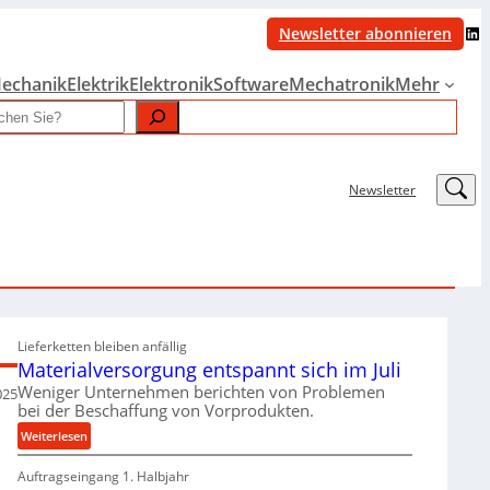
LinkedIn
Newsletter abonnieren
echanik
Elektrik
Elektronik
Software
Mechatronik
Mehr
LinkedIn
Newsletter
Lieferketten bleiben anfällig
Materialversorgung entspannt sich im Juli
Weniger Unternehmen berichten von Problemen
025
bei der Beschaffung von Vorprodukten.
:
Weiterlesen
M
Auftragseingang 1. Halbjahr
a