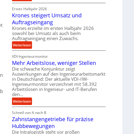
e
P
r
t
Erstes Halbjahr 2026
r
o
r
Krones steigert Umsatz und
ä
z
i
z
e
Auftragseingang
e
et
i
s
Krones erzielte im ersten Halbjahr 2026
b
s
s
sowohl bei Umsatz als auch beim
u
e
Auftragseingang einen Zuwachs.
,
n
u
:
Weiterlesen
d
n
K
H
d
VDI-Ingenieurmonitor
r
y
l
Mehr Arbeitslose, weniger Stellen
o
d
a
n
Die schwache Konjunktur zeigt
r
n
Auswirkungen auf den Ingenieurarbeitsmarkt
e
nn
a
g
in Deutschland: Der aktuelle VDI-/IW-
s
u
l
Ingenieurmonitor verzeichnet mit 58.392
s
l
e
Arbeitslosen in Ingenieur- und IT-Berufen
lb
t
i
den…
b
e
k
i
:
Weiterlesen
i
i
g
M
g
m
e
Schnell von A nach B
e
e
V
K
Zahnstangengetriebe für präzise
h
r
e
u
r
t
Hubbewegungen
r
g
A
U
Die Intralogistik steht vor großen
g
e