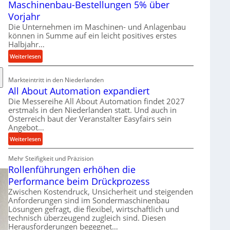
Maschinenbau-Bestellungen 5% über
t
e
Vorjahr
r
Die Unternehmen im Maschinen- und Anlagenbau
i
können in Summe auf ein leicht positives erstes
a
Halbjahr…
l
:
Weiterlesen
v
M
e
a
Markteintritt in den Niederlanden
r
s
All About Automation expandiert
s
c
Die Messereihe All About Automation findet 2027
o
h
erstmals in den Niederlanden statt. Und auch in
r
i
Österreich baut der Veranstalter Easyfairs sein
g
n
Angebot…
u
e
:
Weiterlesen
n
n
A
g
b
Mehr Steifigkeit und Präzision
l
e
a
Rollenführungen erhöhen die
l
n
u
A
t
Performance beim Drückprozess
-
b
s
Zwischen Kostendruck, Unsicherheit und steigenden
B
o
p
Anforderungen sind im Sondermaschinenbau
e
u
Lösungen gefragt, die flexibel, wirtschaftlich und
a
s
technisch überzeugend zugleich sind. Diesen
t
n
t
Herausforderungen begegnet…
A
n