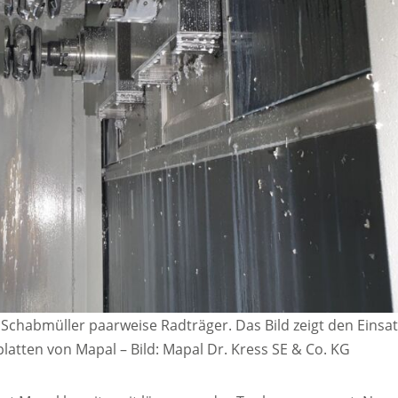
Schabmüller paarweise Radträger. Das Bild zeigt den Einsat
latten von Mapal
–
Bild: Mapal Dr. Kress SE & Co. KG