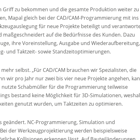
n Griff zu bekommen und die gesamte Produktion weiter zu
sen, Mapal gleich bei der CAD/CAM-Programmierung mit ins
rkzeugauslegung für neue Projekte beteiligt und verantwort
d maßgeschneidert auf die Bedürfnisse des Kunden. Dazu
euge, ihre Voreinstellung, Ausgabe und Wiederaufbereitung
g- und Taktzeit- sowie Standzeitoptimierungen.
 mehr selbst. „Für CAD/CAM brauchen wir Spezialisten, die
n wir pro Jahr nur zwei bis vier neue Projekte angehen, ka
lich nutzte Schabmüller für die Programmierung teilweise
dings bestand keine Möglichkeit für 3D-Simulationen, wesha
hkeiten genutzt wurden, um Taktzeiten zu optimieren.
 das geändert. NC-Programmierung, Simulation und
Bei der Werkzeugprojektierung werden beispielsweise
liche Kollisionen erkennen lässt. Auf Bauteiländerungen