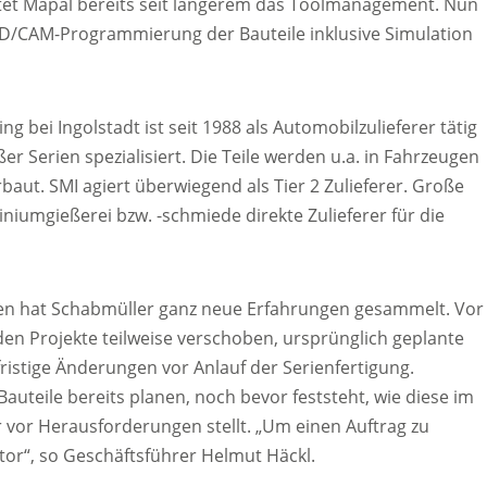
tet Mapal bereits seit längerem das Toolmanagement. Nun
AD/CAM-Programmierung der Bauteile inklusive Simulation
 bei Ingolstadt ist seit 1988 als Automobilzulieferer tätig
ßer Serien spezialisiert. Die Teile werden u.a. in Fahrzeugen
aut. SMI agiert überwiegend als Tier 2 Zulieferer. Große
niumgießerei bzw. -schmiede direkte Zulieferer für die
ilen hat Schabmüller ganz neue Erfahrungen gesammelt. Vor
en Projekte teilweise verschoben, ursprünglich geplante
fristige Änderungen vor Anlauf der Serienfertigung.
auteile bereits planen, noch bevor feststeht, wie diese im
 vor Herausforderungen stellt. „Um einen Auftrag zu
tor“, so Geschäftsführer Helmut Häckl.