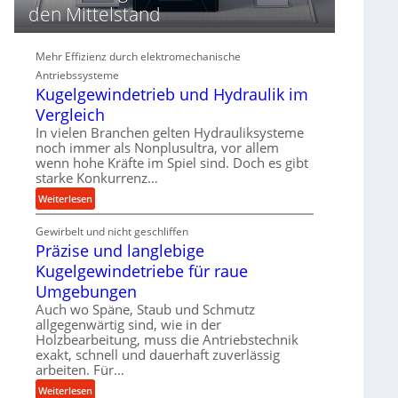
d
den Mittelstand
i
e
P
Mehr Effizienz durch elektromechanische
e
Antriebssysteme
r
Kugelgewindetrieb und Hydraulik im
f
Vergleich
o
In vielen Branchen gelten Hydrauliksysteme
r
noch immer als Nonplusultra, vor allem
m
wenn hohe Kräfte im Spiel sind. Doch es gibt
a
starke Konkurrenz…
n
:
Weiterlesen
c
K
e
Gewirbelt und nicht geschliffen
u
b
Präzise und langlebige
g
e
e
Kugelgewindetriebe für raue
i
l
Umgebungen
m
g
Auch wo Späne, Staub und Schmutz
D
e
allgegenwärtig sind, wie in der
r
w
Holzbearbeitung, muss die Antriebstechnik
ü
i
exakt, schnell und dauerhaft zuverlässig
c
n
arbeiten. Für…
k
d
:
Weiterlesen
p