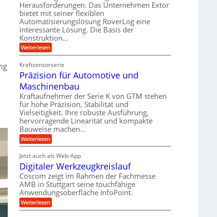
r
m
Herausforderungen. Das Unternehmen Extor
l
l
b
bietet mit seiner flexiblen
s
e
g
Automatisierungslösung RoverLog eine
e
a
i
e
interessante Lösung. Die Basis der
i
t
c
w
Konstruktion…
t
z
h
i
:
Weiterlesen
s
u
Z
n
l
n
a
d
Kraftsensorserie
ng
o
h
d
Präzision für Automotive und
e
n
s
A
s
t
Maschinenbau
e
u
t
r
,
a
Kraftaufnehmer der Serie K von GTM stehen
f
i
n
w
für hohe Präzision, Stabilität und
t
g
e
Vielseitigkeit. Ihre robuste Ausführung,
e
r
e
b
hervorragende Linearität und kompakte
n
n
a
Bauweise machen…
e
g
i
g
e
f
:
Weiterlesen
g
s
t
P
ü
r
e
e
r
i
Jetzt auch als Web-App
r
r
ä
i
e
Digitaler Werkzeugkreislauf
r
z
S
n
b
i
a
Coscom zeigt im Rahmen der Fachmesse
e
t
g
s
f
AMB in Stuttgart seine touchfähige
u
i
e
a
ü
Anwendungsoberfläche InfoPoint.
o
e
l
r
n
n
:
U
Weiterlesen
p
l
g
f
D
r
m
ü
e
i
ä