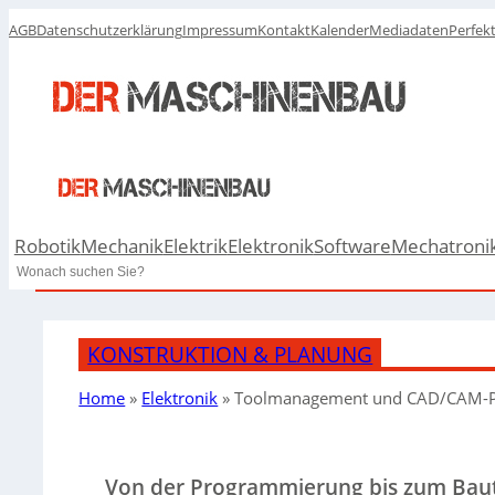
AGB
Datenschutzerklärung
Impressum
Kontakt
Kalender
Mediadaten
Perfek
Robotik
Mechanik
Elektrik
Elektronik
Software
Mechatroni
Search
KONSTRUKTION & PLANUNG
Home
»
Elektronik
»
Toolmanagement und CAD/CAM-P
Von der Programmierung bis zum Baut