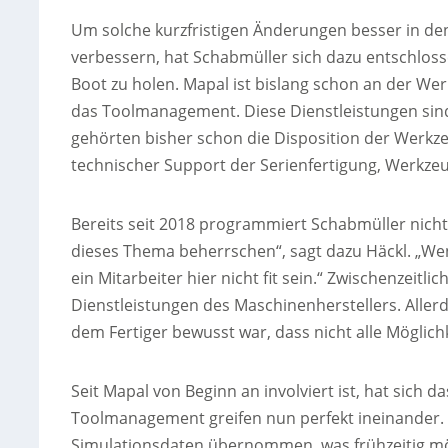
Um solche kurzfristigen Änderungen besser in de
verbessern, hat Schabmüller sich dazu entschlos
Boot zu holen. Mapal ist bislang schon an der We
das Toolmanagement. Diese Dienstleistungen sin
gehörten bisher schon die Disposition der Werkz
technischer Support der Serienfertigung, Werkzeu
Bereits seit 2018 programmiert Schabmüller nicht
dieses Thema beherrschen“, sagt dazu Häckl. „Wen
ein Mitarbeiter hier nicht fit sein.“ Zwischenzeit
Dienstleistungen des Maschinenherstellers. Aller
dem Fertiger bewusst war, dass nicht alle Möglic
Seit Mapal von Beginn an involviert ist, hat sich
Toolmanagement greifen nun perfekt ineinander. 
Simulationsdaten übernommen, was frühzeitig mög