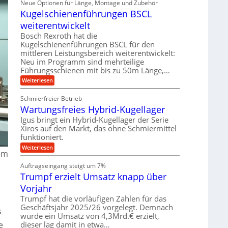
Neue Optionen für Länge, Montage und Zubehör
r
g
g
n
z
A
Kugelschienenführungen BSCL
i
e
i
u
t
s
b
weiterentwickelt
t
a
e
o
u
l
Bosch Rexroth hat die
H
m
e
n
u
Kugelschienenführungen BSCL für den
o
r
b
mittleren Leistungsbereich weiterentwickelt:
g
t
W
b
i
Neu im Programm sind mehrteilige
e
e
e
v
Führungsschienen mit bis zu 50m Länge,…
r
w
n
e
k
e
:
Weiterlesen
u
z
g
K
n
e
u
u
d
u
Schmierfreier Betrieb
n
g
M
g
g
Wartungsfreies Hybrid-Kugellager
e
a
k
e
l
s
Igus bringt ein Hybrid-Kugellager der Serie
r
n
s
c
e
Xiros auf den Markt, das ohne Schmiermittel
c
h
i
funktioniert.
h
i
s
i
n
:
Weiterlesen
l
e
nem
e
W
a
n
n
a
u
Auftragseingang steigt um 7%
e
b
r
f
n
a
Trumpf erzielt Umsatz knapp über
t
f
u
u
Vorjahr
ü
n
h
g
Trumpf hat die vorläufigen Zahlen für das
r
s
Geschäftsjahr 2025/26 vorgelegt. Demnach
u
s
f
wurde ein Umsatz von 4,3Mrd.€ erzielt,
n
r
g
dieser lag damit in etwa…
e
e