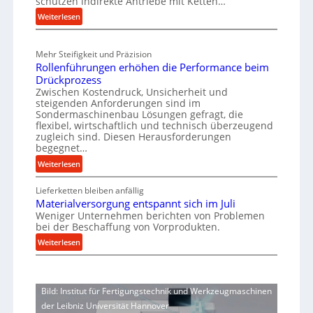
schützen indirekte Antriebe mit Ketten…
s
g
n
t
:
Weiterlesen
t
e
M
n
v
e
b
o
Mehr Steifigkeit und Präzision
c
a
n
Rollenführungen erhöhen die Performance beim
h
u
S
Drückprozess
a
-
Zwischen Kostendruck, Unsicherheit und
p
n
B
steigenden Anforderungen sind im
i
i
e
Sondermaschinenbau Lösungen gefragt, die
n
s
flexibel, wirtschaftlich und technisch überzeugend
s
zugleich sind. Diesen Herausforderungen
c
d
t
begegnet…
h
e
e
e
:
Weiterlesen
l
l
r
R
l
a
Ü
Lieferketten bleiben anfällig
o
u
n
b
Materialversorgung entspannt sich im Juli
l
n
t
Weniger Unternehmen berichten von Problemen
e
l
g
r
bei der Beschaffung von Vorprodukten.
r
e
e
i
:
l
Weiterlesen
n
n
e
M
a
f
5
a
s
b
ü
%
t
t
h
e
ü
Bild: Institut für Fertigungstechnik und Werkzeugmaschinen
e
s
r
n
b
der Leibniz Universität Hannover
r
c
u
e
a