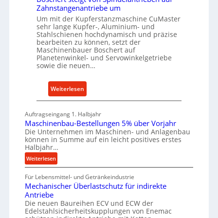
r
e
Zahnstangenantriebe um
u
t
i
Um mit der Kupferstanzmaschine CuMaster
g
s
sehr lange Kupfer-, Aluminium- und
n
b
Stahlschienen hochdynamisch und präzise
c
a
bearbeiten zu können, setzt der
h
Maschinenbauer Boschert auf
u
a
Planetenwinkel- und Servowinkelgetriebe
p
f
sowie die neuen…
r
t
o
z
:
Weiterlesen
z
e
B
e
i
o
s
Auftragseingang 1. Halbjahr
g
s
s
Maschinenbau-Bestellungen 5% über Vorjahr
t
c
Die Unternehmen im Maschinen- und Anlagenbau
e
s
können in Summe auf ein leicht positives erstes
h
i
Halbjahr…
e
c
:
Weiterlesen
r
h
M
t
Für Lebensmittel- und Getränkeindustrie
a
r
s
Mechanischer Überlastschutz für indirekte
s
o
t
Antriebe
c
b
e
Die neuen Baureihen ECV und ECW der
h
u
Edelstahlsicherheitskupplungen von Enemac
i
i