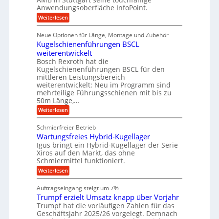
e
i
i
S
r
Anwendungsoberfläche InfoPoint.
r
o
n
t
r
:
Weiterlesen
n
u
g
D
f
e
a
n
i
a
ü
Neue Optionen für Länge, Montage und Zubehör
l
u
g
g
r
n
Kugelschienenführungen BSCL
l
e
i
A
f
g
t
weiterentwickelt
u
e
U
ü
a
t
Bosch Rexroth hat die
n
m
l
r
o
Kugelschienenführungen BSCL für den
e
g
m
R
mittleren Leistungsbereich
r
o
e
weiterentwickelt: Neu im Programm sind
a
W
t
b
mehrteilige Führungsschienen mit bis zu
e
i
p
r
50m Länge,…
u
v
i
k
e
n
:
Weiterlesen
d
z
u
K
g
e
n
a
u
u
Schmierfreier Betrieb
e
d
g
-
g
M
Wartungsfreies Hybrid-Kugellager
n
e
k
M
a
l
Igus bringt ein Hybrid-Kugellager der Serie
r
s
a
s
Xiros auf den Markt, das ohne
e
c
c
s
Schmiermittel funktioniert.
i
h
h
s
c
i
:
Weiterlesen
i
l
n
W
h
e
a
e
a
n
i
Auftragseingang steigt um 7%
u
n
r
e
f
n
Trumpf erzielt Umsatz knapp über Vorjahr
b
t
n
a
u
Trumpf hat die vorläufigen Zahlen für das
e
f
u
n
ü
Geschäftsjahr 2025/26 vorgelegt. Demnach
n
g
h