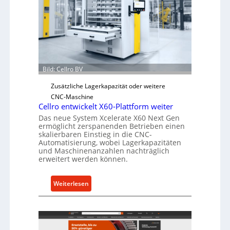
Bild: Cellro BV
Zusätzliche Lagerkapazität oder weitere
CNC-Maschine
Cellro entwickelt X60-Plattform weiter
Das neue System Xcelerate X60 Next Gen
ermöglicht zerspanenden Betrieben einen
skalierbaren Einstieg in die CNC-
Automatisierung, wobei Lagerkapazitäten
und Maschinenanzahlen nachträglich
erweitert werden können.
:
Weiterlesen
C
e
l
l