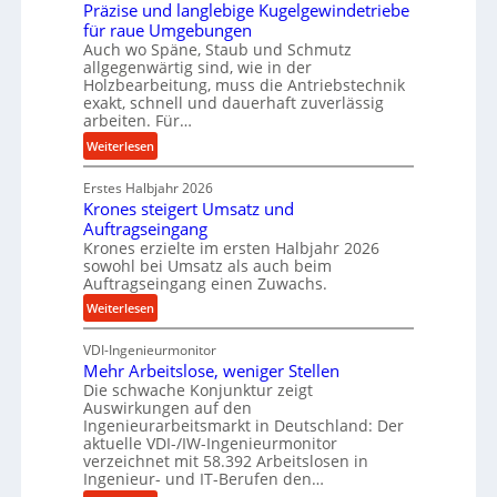
i
e
c
Präzise und langlebige Kugelgewindetriebe
u
c
e
für raue Umgebungen
m
h
b
Auch wo Späne, Staub und Schmutz
i
allgegenwärtig sind, wie in der
e
Holzbearbeitung, muss die Antriebstechnik
m
i
exakt, schnell und dauerhaft zuverlässig
J
m
arbeiten. Für…
u
D
:
Weiterlesen
l
r
P
i
ü
Erstes Halbjahr 2026
r
c
Krones steigert Umsatz und
ä
k
Auftragseingang
z
p
Krones erzielte im ersten Halbjahr 2026
i
r
sowohl bei Umsatz als auch beim
s
o
Auftragseingang einen Zuwachs.
e
z
:
Weiterlesen
u
e
K
n
s
VDI-Ingenieurmonitor
r
d
s
Mehr Arbeitslose, weniger Stellen
o
l
Die schwache Konjunktur zeigt
n
a
Auswirkungen auf den
e
n
Ingenieurarbeitsmarkt in Deutschland: Der
s
g
aktuelle VDI-/IW-Ingenieurmonitor
s
verzeichnet mit 58.392 Arbeitslosen in
l
t
Ingenieur- und IT-Berufen den…
e
e