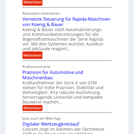
:
b
Weiterlesen
i
M
i
g
Rüstzeiten minimieren
e
g
e
Vernetzte Steuerung für Rapida-Maschinen
h
e
r
von Koenig & Bauer
r
K
t
Koenig & Bauer stellt Automatisierungs-
A
u
und Kommunikationslösungen für die
U
r
g
Bogenoffsetmaschinen der Serie Rapida
m
b
e
vor. Mit den Systemen AutoSet, AutoRun
s
e
l
und JobGuide reagiert…
a
i
g
:
Weiterlesen
t
t
e
V
z
s
w
Kraftsensorserie
e
u
l
i
Präzision für Automotive und
r
n
o
n
Maschinenbau
n
d
s
d
Kraftaufnehmer der Serie K von GTM
e
A
e
stehen für hohe Präzision, Stabilität und
e
t
u
Vielseitigkeit. Ihre robuste Ausführung,
,
t
z
hervorragende Linearität und kompakte
f
w
r
t
Bauweise machen…
t
e
i
e
:
Weiterlesen
r
n
e
P
S
a
i
b
r
t
Jetzt auch als Web-App
g
ä
g
e
e
Digitaler Werkzeugkreislauf
z
s
e
f
i
Coscom zeigt im Rahmen der Fachmesse
u
e
r
ü
s
AMB in Stuttgart seine touchfähige