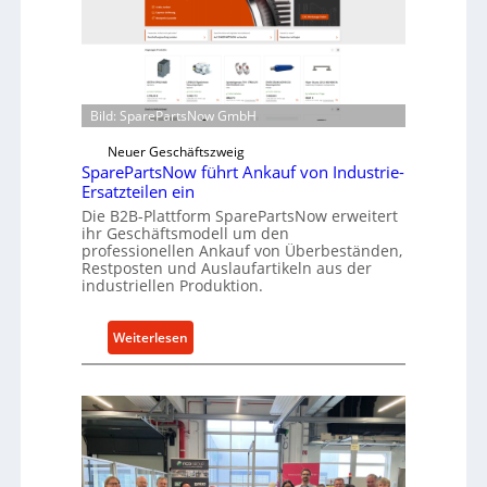
r
o
e
n
t
Bild: SparePartsNow GmbH
w
Neuer Geschäftszweig
i
SparePartsNow führt Ankauf von Industrie-
c
Ersatzteilen ein
k
Die B2B-Plattform SparePartsNow erweitert
e
ihr Geschäftsmodell um den
l
professionellen Ankauf von Überbeständen,
t
Restposten und Auslaufartikeln aus der
industriellen Produktion.
X
6
0
:
Weiterlesen
-
S
P
p
l
a
a
r
t
e
t
P