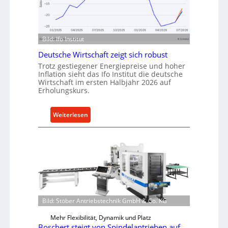
I
e
n
n
d
f
u
ü
Bild: Ifo Institut
s
r
t
Deutsche Wirtschaft zeigt sich robust
n
r
Trotz gestiegener Energiepreise und hoher
a
Inflation sieht das Ifo Institut die deutsche
i
c
Wirtschaft im ersten Halbjahr 2026 auf
e
h
Erholungskurs.
-
h
E
a
:
Weiterlesen
r
l
D
s
t
e
a
i
u
t
g
t
z
e
s
t
W
c
e
e
h
i
r
e
Bild: Stöber Antriebstechnik GmbH & Co. KG
l
k
W
e
z
Mehr Flexibilität, Dynamik und Platz
i
n
Boschert steigt von Spindelantrieben auf
e