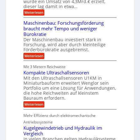
wurde ein Umsatz von 4,3Mrd.€ erzielt,
v
s
r
dieser lag damit in etwa…
f
u
o
:
r
Weiterlesen
n
n
T
e
g
r
K
i
e
Maschinenbau: Forschungsförderung
u
e
n
o
braucht mehr Tempo und weniger
m
s
B
e
Bürokratie
p
H
S
f
y
n
Der Maschinenbau investiert stark in
C
e
b
L
Forschung, wird aber durch kleinteilige
i
r
r
w
Förderbürokratie ausgebremst.
g
z
i
e
:
Weiterlesen
i
d
&
i
M
e
-
t
B
a
l
K
e
Mit 3 Metern Reichweite
a
s
t
u
r
Kompakte Ultraschallsensoren
c
U
g
u
e
h
Mit den Ultraschallsensoren U1KM in
m
e
n
e
i
s
l
Miniaturbauform erweitert Wenglor sein
t
n
r
a
l
Portfolio um eine Lösung für Anwendungen,
w
e
t
a
i
die hohe Reichweiten auf kleinstem
n
z
g
c
Bauraum erfordern.
b
k
e
k
a
:
n
r
Weiterlesen
e
u
K
a
l
:
o
p
t
Mehr Effizienz durch elektromechanische
F
m
p
o
p
ü
Antriebssysteme
r
a
b
Kugelgewindetrieb und Hydraulik im
s
k
e
Vergleich
c
t
r
In vielen Branchen gelten Hydrauliksysteme
h
e
V