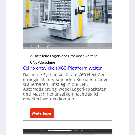
i
s
c
h
e
r
Ü
Bild: Cellro BV
b
e
Zusätzliche Lagerkapazität oder weitere
r
CNC-Maschine
l
Cellro entwickelt X60-Plattform weiter
a
Das neue System Xcelerate X60 Next Gen
ermöglicht zerspanenden Betrieben einen
s
skalierbaren Einstieg in die CNC-
t
Automatisierung, wobei Lagerkapazitäten
s
und Maschinenanzahlen nachträglich
erweitert werden können.
c
h
u
:
Weiterlesen
t
C
z
e
f
l