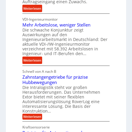
Auftragseingang einen Zuwachs.
e
e
e
s
b
:
Weiterlesen
u
s
u
K
n
n
VDI-Ingenieurmonitor
r
d
d
Mehr Arbeitslose, weniger Stellen
o
l
Die schwache Konjunktur zeigt
H
n
a
Auswirkungen auf den
y
e
n
Ingenieurarbeitsmarkt in Deutschland: Der
d
s
g
aktuelle VDI-/IW-Ingenieurmonitor
r
s
verzeichnet mit 58.392 Arbeitslosen in
l
a
t
Ingenieur- und IT-Berufen den…
e
u
e
:
b
Weiterlesen
l
i
M
i
i
g
Schnell von A nach B
e
g
k
e
Zahnstangengetriebe für präzise
h
e
i
r
Hubbewegungen
r
K
m
t
Die Intralogistik steht vor großen
A
u
Herausforderungen. Das Unternehmen
V
U
r
g
Extor bietet mit seiner flexiblen
e
m
b
e
Automatisierungslösung RoverLog eine
r
s
e
l
interessante Lösung. Die Basis der
g
a
Konstruktion…
i
g
l
t
t
e
:
Weiterlesen
e
z
Z
s
w
a
i
u
Kraftsensorserie
l
i
h
c
n