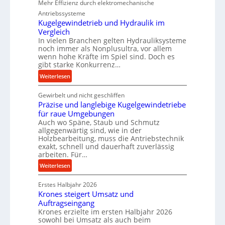
Mehr Effizienz durch elektromechanische
e
Antriebssysteme
r
Kugelgewindetrieb und Hydraulik im
f
Vergleich
o
In vielen Branchen gelten Hydrauliksysteme
r
noch immer als Nonplusultra, vor allem
wenn hohe Kräfte im Spiel sind. Doch es
m
gibt starke Konkurrenz…
a
n
:
Weiterlesen
c
K
e
Gewirbelt und nicht geschliffen
u
Präzise und langlebige Kugelgewindetriebe
b
g
für raue Umgebungen
e
e
Auch wo Späne, Staub und Schmutz
i
l
allgegenwärtig sind, wie in der
m
g
Holzbearbeitung, muss die Antriebstechnik
D
e
exakt, schnell und dauerhaft zuverlässig
r
w
arbeiten. Für…
ü
i
:
Weiterlesen
c
n
P
k
d
Erstes Halbjahr 2026
r
p
e
Krones steigert Umsatz und
ä
r
t
Auftragseingang
z
o
r
Krones erzielte im ersten Halbjahr 2026
i
z
i
sowohl bei Umsatz als auch beim
s