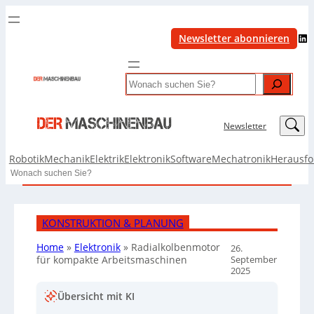
LinkedIn
Newsletter abonnieren
Search
LinkedIn
Newsletter
Robotik
Mechanik
Elektrik
Elektronik
Software
Mechatronik
Herausf
Search
KONSTRUKTION & PLANUNG
Home
»
Elektronik
»
Radialkolbenmotor
26.
September
für kompakte Arbeitsmaschinen
2025
Übersicht mit KI