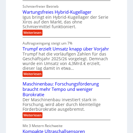
e
e
n
e
u
g
u
Schmierfreier Betrieb
d
g
n
u
g
M
Wartungsfreies Hybrid-Kugellager
e
n
k
a
l
Igus bringt ein Hybrid-Kugellager der Serie
g
r
s
s
Xiros auf den Markt, das ohne
e
e
c
c
n
Schmiermittel funktioniert.
i
h
h
s
i
:
Weiterlesen
i
l
n
W
e
a
e
a
n
Auftragseingang steigt um 7%
u
n
r
e
f
Trumpf erzielt Umsatz knapp über Vorjahr
b
t
n
a
u
Trumpf hat die vorläufigen Zahlen für das
f
u
n
ü
Geschäftsjahr 2025/26 vorgelegt. Demnach
g
h
wurde ein Umsatz von 4,3Mrd.€ erzielt,
s
r
dieser lag damit in etwa…
f
u
:
r
Weiterlesen
n
T
e
g
r
i
e
Maschinenbau: Forschungsförderung
u
e
n
braucht mehr Tempo und weniger
m
s
B
Bürokratie
p
H
S
f
y
Der Maschinenbau investiert stark in
C
e
b
L
Forschung, wird aber durch kleinteilige
r
r
w
Förderbürokratie ausgebremst.
z
i
e
:
Weiterlesen
i
d
i
M
e
-
t
a
l
K
e
Mit 3 Metern Reichweite
s
t
u
r
Kompakte Ultraschallsensoren
c
U
g
e