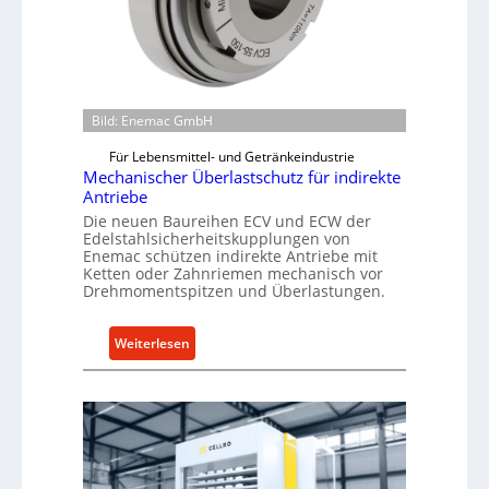
Bild: Enemac GmbH
Für Lebensmittel- und Getränkeindustrie
Mechanischer Überlastschutz für indirekte
Antriebe
Die neuen Baureihen ECV und ECW der
Edelstahlsicherheitskupplungen von
Enemac schützen indirekte Antriebe mit
Ketten oder Zahnriemen mechanisch vor
Drehmomentspitzen und Überlastungen.
:
Weiterlesen
M
e
c
h
a
n