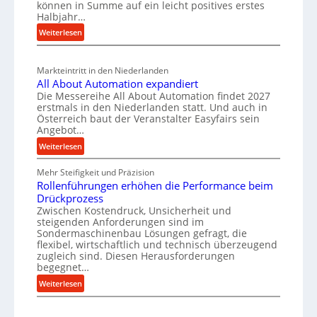
können in Summe auf ein leicht positives erstes
n
r
e
r
Halbjahr…
i
e
u
t
:
Weiterlesen
a
i
g
s
M
l
n
b
a
c
v
a
Markteintritt in den Niederlanden
s
h
e
All About Automation expandiert
u
c
a
r
Die Messereihe All About Automation findet 2027
p
h
s
f
erstmals in den Niederlanden statt. Und auch in
i
r
o
Österreich baut der Veranstalter Easyfairs sein
t
n
o
Angebot…
r
z
e
z
g
:
Weiterlesen
e
n
u
e
A
i
b
n
Mehr Steifigkeit und Präzision
s
l
g
a
g
Rollenführungen erhöhen die Performance beim
l
s
t
u
e
Drückprozess
A
e
-
s
Zwischen Kostendruck, Unsicherheit und
n
b
B
steigenden Anforderungen sind im
i
t
o
Sondermaschinenbau Lösungen gefragt, die
e
s
c
u
flexibel, wirtschaftlich und technisch überzeugend
s
p
h
t
zugleich sind. Diesen Herausforderungen
t
a
begegnet…
A
r
e
n
u
o
:
Weiterlesen
l
n
t
R
b
l
t
o
o
u
u