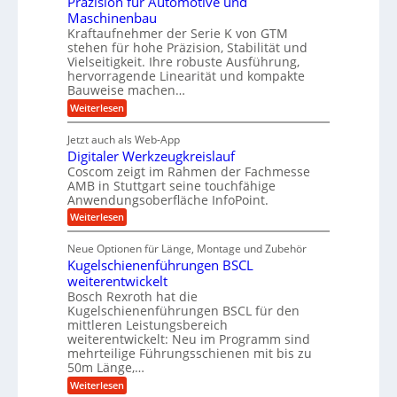
Präzision für Automotive und
o
n
n
h
d
s
Maschinenbau
s
d
t
A
Kraftaufnehmer der Serie K von GTM
e
e
a
stehen für hohe Präzision, Stabilität und
u
n
,
t
Vielseitigkeit. Ihre robuste Ausführung,
g
f
w
r
hervorragende Linearität und kompakte
e
t
e
i
Bauweise machen…
n
r
g
n
e
:
Weiterlesen
e
a
P
i
b
t
r
g
g
e
Jetzt auch als Web-App
r
ä
s
i
e
f
Digitaler Werkzeugkreislauf
z
e
e
i
Coscom zeigt im Rahmen der Fachmesse
r
ü
b
s
i
AMB in Stuttgart seine touchfähige
S
r
e
i
Anwendungsoberfläche InfoPoint.
n
f
t
r
o
ü
:
g
Weiterlesen
n
e
a
r
D
f
a
l
u
p
i
ü
Neue Optionen für Länge, Montage und Zubehör
n
r
g
l
e
r
ä
Kugelschienenführungen BSCL
i
g
A
e
U
z
t
weiterentwickelt
u
i
n
m
a
t
Bosch Rexroth hat die
s
l
o
g
Kugelschienenführungen BSCL für den
e
e
m
e
mittleren Leistungsbereich
H
r
o
weiterentwickelt: Neu im Programm sind
u
b
W
t
b
mehrteilige Führungsschienen mit bis zu
e
i
u
b
r
50m Länge,…
v
n
e
k
e
:
Weiterlesen
w
z
g
u
K