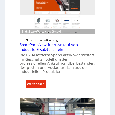
ü
l
r
r
i
o
n
e
d
n
i
t
Bild: SparePartsNow GmbH
r
w
e
Neuer Geschäftszweig
i
k
SparePartsNow führt Ankauf von
c
Industrie-Ersatzteilen ein
t
k
Die B2B-Plattform SparePartsNow erweitert
e
e
ihr Geschäftsmodell um den
A
l
professionellen Ankauf von Überbeständen,
n
Restposten und Auslaufartikeln aus der
t
industriellen Produktion.
t
X
r
6
i
0
:
Weiterlesen
e
-
S
b
P
p
e
l
a
a
r
t
e