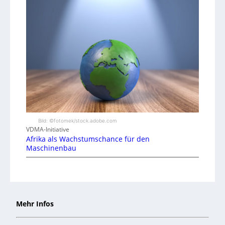
Bild: ©fotomek/stock.adobe.com
VDMA-Initiative
Afrika als Wachstumschance für den
Maschinenbau
Mehr Infos