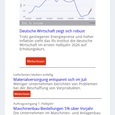
I
e
n
n
d
f
u
ü
Bild: Ifo Institut
s
r
Deutsche Wirtschaft zeigt sich robust
t
n
Trotz gestiegener Energiepreise und hoher
r
a
Inflation sieht das Ifo Institut die deutsche
i
c
Wirtschaft im ersten Halbjahr 2026 auf
e
h
Erholungskurs.
-
h
E
a
:
Weiterlesen
r
l
D
s
t
e
Lieferketten bleiben anfällig
a
i
u
Materialversorgung entspannt sich im Juli
t
g
t
Weniger Unternehmen berichten von Problemen
z
e
bei der Beschaffung von Vorprodukten.
s
t
W
c
:
Weiterlesen
e
e
M
h
i
r
Auftragseingang 1. Halbjahr
a
e
l
k
Maschinenbau-Bestellungen 5% über Vorjahr
t
W
e
Die Unternehmen im Maschinen- und Anlagenbau
z
e
i