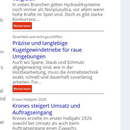
k
In vielen Branchen gelten Hydrauliksysteme
d
t
noch immer als Nonplusultra, vor allem wenn
e
e
hohe Kräfte im Spiel sind. Doch es gibt starke
n
U
Konkurrenz…
ch
M
l
:
Weiterlesen
i
t
K
t
r
Gewirbelt und nicht geschliffen
u
t
a
Präzise und langlebige
g
e
s
e
l
Kugelgewindetriebe für raue
en-
c
l
s
Umgebungen
h
g
t
Auch wo Späne, Staub und Schmutz
a
e
a
rs
allgegenwärtig sind, wie in der
l
w
n
Holzbearbeitung, muss die Antriebstechnik
l
i
d
exakt, schnell und dauerhaft zuverlässig
s
n
arbeiten. Für…
e
d
:
Weiterlesen
n
al
e
P
s
t
und
Erstes Halbjahr 2026
r
o
r
Krones steigert Umsatz und
ä
r
i
z
Auftragseingang
e
e
i
n
Krones erzielte im ersten Halbjahr 2026
b
ei
s
sowohl bei Umsatz als auch beim
u
e
Auftragseingang einen Zuwachs.