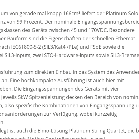
raum von gerade mal knapp 166cm³ liefert der Platinum Solo
izienz von 99 Prozent. Der nominale Eingangsspannungsberei
ngsklassen des Geräts zwischen 45 und 170VDC. Besondere
ner Bauform sind die Eigenschaften der schnellen Ethercat-
ach IEC61800-5-2 (SIL3/Kat4 /PLe) und FSoE sowie die
zwei SIL3-Inputs, zwei STO-Hardware-Inputs sowie SIL3-Brems
 Ausführung zum direkten Einbau in das System des Anwende
t an. Eine hochkompakte Ausführung ist auch hier mit
en. Die Eingangsspannungen des Geräts mit vier
d jeweils 5kW Spitzenleistung decken den Bereich von nomin
en, also spezifische Kombinationen von Eingangsspannung 
onsanforderungen zur Verfügung, wobei kurzzeitig
n.
egt ist auch die Elmo-Lösung Platinum String Quartet, die b
ives mit Motion Controller vereint. In zwei