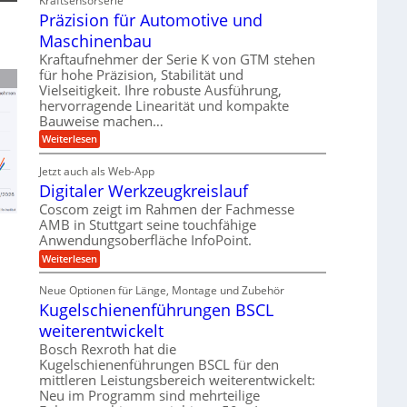
Kraftsensorserie
d
h
t
e
Präzision für Automotive und
n
A
e
s
t
n
Maschinenbau
u
t
v
r
a
f
Kraftaufnehmer der Serie K von GTM stehen
o
i
n
für hohe Präzision, Stabilität und
n
t
g
e
K
Vielseitigkeit. Ihre robuste Ausführung,
r
e
I
b
hervorragende Linearität und kompakte
n
a
w
Bauweise machen…
e
g
i
g
e
f
c
:
Weiterlesen
s
t
h
P
ü
r
e
t
r
r
i
Jetzt auch als Web-App
i
ä
i
e
Digitaler Werkzeugkreislauf
g
r
z
n
b
e
i
a
Coscom zeigt im Rahmen der Fachmesse
e
g
r
s
f
u
AMB in Stuttgart seine touchfähige
a
i
a
ü
Anwendungsoberfläche InfoPoint.
l
e
o
n
r
s
n
U
:
Weiterlesen
p
g
M
f
D
r
m
a
ü
i
ä
s
Neue Optionen für Länge, Montage und Zubehör
r
g
g
z
c
A
Kugelschienenführungen BSCL
i
e
i
h
u
t
s
b
weiterentwickelt
i
t
a
e
n
o
u
l
Bosch Rexroth hat die
H
e
m
e
n
u
Kugelschienenführungen BSCL für den
n
o
r
b
g
mittleren Leistungsbereich weiterentwickelt:
t
W
b
i
Neu im Programm sind mehrteilige
e
e
e
v