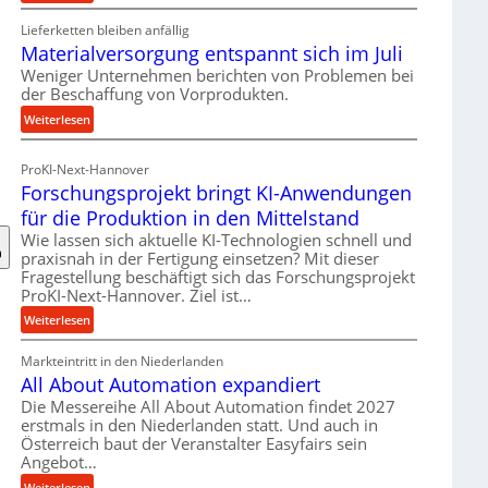
R
Lieferketten bleiben anfällig
o
Materialversorgung entspannt sich im Juli
l
l
Weniger Unternehmen berichten von Problemen bei
der Beschaffung von Vorprodukten.
e
n
:
Weiterlesen
f
M
ü
a
ProKI-Next-Hannover
h
t
Forschungsprojekt bringt KI-Anwendungen
r
e
für die Produktion in den Mittelstand
u
r
n
Wie lassen sich aktuelle KI-Technologien schnell und
i
praxisnah in der Fertigung einsetzen? Mit dieser
g
a
Fragestellung beschäftigt sich das Forschungsprojekt
e
l
ProKI-Next-Hannover. Ziel ist…
n
v
:
e
Weiterlesen
e
F
r
r
Markteintritt in den Niederlanden
o
h
s
All About Automation expandiert
r
ö
o
s
h
Die Messereihe All About Automation findet 2027
r
erstmals in den Niederlanden statt. Und auch in
c
e
g
Österreich baut der Veranstalter Easyfairs sein
h
n
u
Angebot…
u
d
n
n
i
:
Weiterlesen