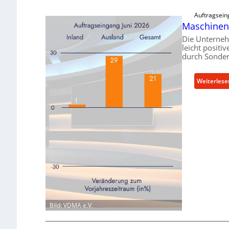
Auftragsein
Maschinen
Die Unterne
leicht positi
durch Sonder
Weiterlese
Bild: VDMA e.V.