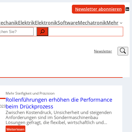
LinkedIn
Newsletter abonnieren
echanik
Elektrik
Elektronik
Software
Mechatronik
Mehr
LinkedIn
Newsletter
Mehr Steifigkeit und Präzision
Rollenführungen erhöhen die Performance
beim Drückprozess
2023
Zwischen Kostendruck, Unsicherheit und steigenden
Anforderungen sind im Sondermaschinenbau
Lösungen gefragt, die flexibel, wirtschaftlich und…
:
Weiterlesen