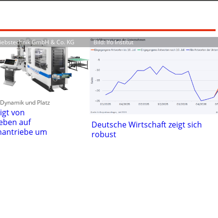
triebstechnik GmbH & Co. KG
Bild: Ifo Institut
, Dynamik und Platz
igt von
eben auf
Deutsche Wirtschaft zeigt sich
nantriebe um
robust