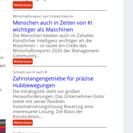
n
u
:
Weiterlesen
d
n
K
H
d
Wirtschaftsreport von United Interim
r
y
l
Menschen auch in Zeiten von KI
o
d
a
n
wichtiger als Maschinen
r
n
e
a
Die Menschen bleiben auch im Zeitalter
g
s
Künstlicher Intelligenz wichtiger als die
u
l
s
Maschinen – so lautet ein Credo des
l
e
Wirtschaftsreports 2026 der Management-
t
i
b
Community…
e
en
k
i
i
:
Weiterlesen
i
g
hen
M
g
m
e
e
Schnell von A nach B
e
V
n
K
Zahnstangengetriebe für präzise
s
r
e
u
c
t
Hubbewegungen
r
h
g
n
U
e
Die Intralogistik steht vor großen
g
e
n
m
Herausforderungen. Das Unternehmen Extor
l
l
a
s
bietet mit seiner flexiblen
e
u
g
Automatisierungslösung RoverLog eine
a
c
i
e
interessante Lösung. Die Basis der
h
t
c
i
w
Konstruktion…
z
h
n
i
mbH
:
Weiterlesen
u
Z
Z
n
e
site
n
a
i
d