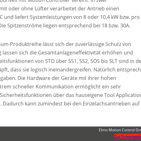
it oder ohne Lüfter verarbeitet der Antrieb einen
und liefert Systemleistungen von 8 oder 10,4 kW bzw. pro
ie Spitzenströme liegen entsprechend bei 18 bzw. 30A.
num-Produktreihe lässt sich der zuverlässige Schutz von
ig lassen sich die Gesamtanlageneffektivität erhöhen und
tsfunktionen von STO über SS1, SS2, SOS bis SLT sind in d
ft, dass sie logisch ineinandergreifen. Natürlich entsprec
gaben. Die Hardware der Geräte mit ihrer hohen
xtrem schneller Kommunikation ermöglicht ein sehr
Sicherheitsfunktionen über das hauseigene Tool Applicatio
en. Dadurch kann zumindest bei den Einzelachsantrieben auf
Elmo Motion Control G
Zur Firmenweb