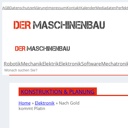
AGB
Datenschutzerklärung
Impressum
Kontakt
Kalender
Mediadaten
Perfek
Robotik
Mechanik
Elektrik
Elektronik
Software
Mechatroni
Search
KONSTRUKTION & PLANUNG
Home
»
Elektronik
»
Nach Gold
kommt Platin