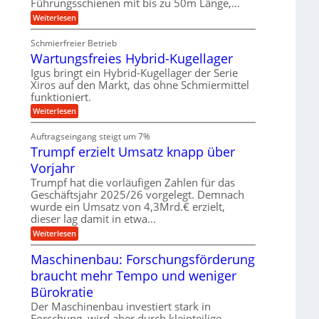
Führungsschienen mit bis zu 50m Länge,…
r
n
w
e
k
e
:
Weiterlesen
u
z
g
K
n
e
u
u
d
u
Schmierfreier Betrieb
n
g
M
g
g
Wartungsfreies Hybrid-Kugellager
e
a
k
e
l
s
Igus bringt ein Hybrid-Kugellager der Serie
r
n
s
c
e
Xiros auf den Markt, das ohne Schmiermittel
c
h
i
funktioniert.
h
i
s
i
n
:
Weiterlesen
l
e
e
W
a
n
n
a
u
Auftragseingang steigt um 7%
e
b
r
f
n
a
Trumpf erzielt Umsatz knapp über
t
f
u
u
Vorjahr
ü
n
h
g
Trumpf hat die vorläufigen Zahlen für das
r
s
Geschäftsjahr 2025/26 vorgelegt. Demnach
u
f
wurde ein Umsatz von 4,3Mrd.€ erzielt,
n
r
g
dieser lag damit in etwa…
e
e
i
:
Weiterlesen
n
e
T
B
s
r
Maschinenbau: Forschungsförderung
S
H
u
C
y
braucht mehr Tempo und weniger
m
L
b
p
w
Bürokratie
r
f
e
i
e
Der Maschinenbau investiert stark in
i
d
r
t
Forschung, wird aber durch kleinteilige