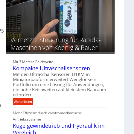
d
o
d
u
z
i
n
e
e
g
s
r
e
s
t
PS
n
f
Vernetzte Steuerung für Rapida-
ü
Maschinen von Koenig & Bauer
r
d
i
Mit 3 Metern Reichweite
e
Kompakte Ultraschallsensoren
P
Mit den Ultraschallsensoren U1KM in
r
Miniaturbauform erweitert Wenglor sein
o
Portfolio um eine Lösung für Anwendungen,
d
die hohe Reichweiten auf kleinstem Bauraum
u
erfordern.
.
k
:
Weiterlesen
t
e
K
i
Mehr Effizienz durch elektromechanische
o
o
m
Antriebssysteme
n
p
Kugelgewindetrieb und Hydraulik im
i
a
Vergleich
n