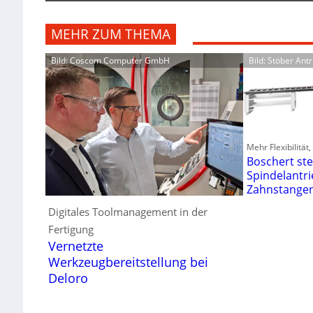
MEHR ZUM THEMA
Bild: Coscom Computer GmbH
Bild: Stöber An
Mehr Flexibilität
Boschert ste
Spindelantri
Zahnstange
Digitales Toolmanagement in der
Fertigung
Vernetzte
Werkzeugbereitstellung bei
Deloro