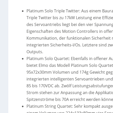
Platinum Solo Triple Twitter: Aus einem Bau
Triple Twitter bis zu 17kW Leistung eine Eff
des Servoantriebs liegt bei den vier Spannu
Eigenschaften des Motion Controllers in offe
Kommunikation, der funktionalen Sicherheit n
integrierten Sicherheits-I/Os. Letztere sind 
Outputs.
Platinum Solo Quartet: Ebenfalls in offener
bietet Elmo das Modell Platinum Solo Quarte
95x72x30mm Volumen und 174g Gewicht gegeb
integrierten intelligenten Servoantrieben un
85 bis 170VDC ab. Zwölf Leistungsabstufung
Strom stehen zur Anpassung an die Applikati
Spitzenströme bis 70A erreicht werden könne
Platinum String Quartet: Sehr kompakt ausgel
einem Volumen von 224x133x80mm vier Servodr