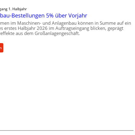
gang 1. Halbjahr
bau-Bestellungen 5% über Vorjahr
hmen im Maschinen- und Anlagenbau können in Summe auf ein
ves erstes Halbjahr 2026 im Auftragseingang blicken, geprägt
effekte aus dem Großanlagengeschäft.
:
n
M
a
s
c
h
i
n
e
n
b
a
u
-