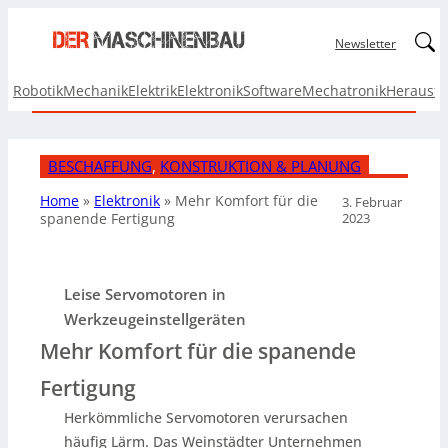
Linked
Newsletter
Robotik
Mechanik
Elektrik
Elektronik
Software
Mechatronik
Herausf
BESCHAFFUNG
, 
KONSTRUKTION & PLANUNG
Home
»
Elektronik
»
Mehr Komfort
für die
3. Februar
2023
spanende Fertigung
Leise Servomotoren in
Werkzeugeinstellgeräten
Mehr Komfort für die spanende
Fertigung
Herkömmliche Servomotoren verursachen
häufig Lärm. Das Weinstädter Unternehmen