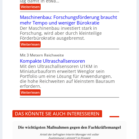
lag damit in etwa…
f
u
:
r
Weiterlesen
n
T
e
g
r
i
e
Maschinenbau: Forschungsförderung braucht
u
e
n
mehr Tempo und weniger Bürokratie
m
s
B
Der Maschinenbau investiert stark in
p
H
S
Forschung, wird aber durch kleinteilige
f
y
C
e
b
Förderbürokratie ausgebremst.
L
r
r
w
:
Weiterlesen
z
i
e
M
i
d
i
a
e
-
Mit 3 Metern Reichweite
t
s
l
K
e
Kompakte Ultraschallsensoren
c
t
u
r
h
Mit den Ultraschallsensoren U1KM in
U
g
e
i
Miniaturbauform erweitert Wenglor sein
m
e
n
n
Portfolio um eine Lösung für Anwendungen,
s
l
t
e
a
l
die hohe Reichweiten auf kleinstem Bauraum
w
n
t
a
erfordern.
i
b
z
g
c
a
:
Weiterlesen
k
e
k
u
K
n
r
e
:
o
a
l
F
m
p
t
o
p
p
DAS KÖNNTE SIE AUCH INTERESSIEREN
r
a
ü
s
k
b
c
t
e
h
e
r
u
U
V
n
l
o