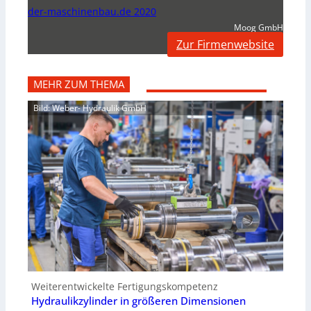
der-maschinenbau.de 2020
Moog GmbH
Zur Firmenwebsite
MEHR ZUM THEMA
Bild: Weber- Hydraulik GmbH
Weiterentwickelte Fertigungskompetenz
Hydraulikzylinder in größeren Dimensionen