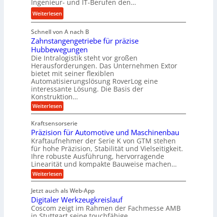
Ingenieur- und IT-Berufen den…
g
r
t
l
:
Weiterlesen
a
e
e
M
u
i
b
Schnell von A nach B
e
l
g
i
Zahnstangengetriebe für präzise
h
i
e
g
Hubbewegungen
r
k
r
Die Intralogistik steht vor großen
e
A
i
t
Herausforderungen. Das Unternehmen Extor
K
r
m
bietet mit seiner flexiblen
U
u
b
Automatisierungslösung RoverLog eine
V
m
g
e
interessante Lösung. Die Basis der
e
s
e
Konstruktion…
i
r
a
l
t
:
Weiterlesen
g
t
g
Z
s
l
a
z
e
Kraftsensorserie
l
h
e
u
w
Präzision für Automotive und Maschinenbau
o
n
i
n
s
Kraftaufnehmer der Serie K von GTM stehen
i
s
c
t
d
für hohe Präzision, Stabilität und Vielseitigkeit.
n
e
a
h
Ihre robuste Ausführung, hervorragende
A
d
n
,
Linearität und kompakte Bauweise machen…
u
g
e
w
:
e
Weiterlesen
f
t
e
P
n
t
r
r
g
n
Jetzt auch als Web-App
r
ä
e
i
i
Digitaler Werkzeugkreislauf
z
t
a
e
g
i
r
Coscom zeigt im Rahmen der Fachmesse AMB
g
b
s
i
in Stuttgart seine touchfähige
e