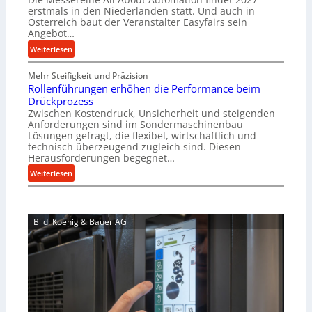
h
s
erstmals in den Niederlanden statt. Und auch in
i
o
Österreich baut der Veranstalter Easyfairs sein
n
Angebot…
r
e
g
:
Weiterlesen
n
u
A
b
n
Mehr Steifigkeit und Präzision
l
a
g
Rollenführungen erhöhen die Performance beim
l
u
e
Drückprozess
A
-
Zwischen Kostendruck, Unsicherheit und steigenden
n
b
B
Anforderungen sind im Sondermaschinenbau
t
o
Lösungen gefragt, die flexibel, wirtschaftlich und
e
s
u
technisch überzeugend zugleich sind. Diesen
s
p
t
Herausforderungen begegnet…
t
a
A
:
Weiterlesen
e
n
u
R
l
n
t
o
l
t
o
l
u
s
m
Bild: Koenig & Bauer AG
l
n
i
a
e
g
c
t
n
e
h
i
f
n
i
o
ü
5
m
n
h
%
J
e
r
ü
u