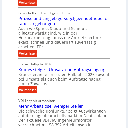
:
Weiterlesen
c
K
e
Gewirbelt und nicht geschliffen
u
b
Präzise und langlebige Kugelgewindetriebe für
g
e
raue Umgebungen
e
i
Auch wo Späne, Staub und Schmutz
l
m
allgegenwärtig sind, wie in der
g
Holzbearbeitung, muss die Antriebstechnik
D
e
exakt, schnell und dauerhaft zuverlässig
r
w
arbeiten. Für…
ü
i
:
Weiterlesen
c
n
P
k
d
Erstes Halbjahr 2026
r
p
e
Krones steigert Umsatz und Auftragseingang
ä
r
t
Krones erzielte im ersten Halbjahr 2026 sowohl
z
o
r
bei Umsatz als auch beim Auftragseingang
i
z
einen Zuwachs.
i
s
e
e
:
Weiterlesen
e
s
b
K
u
s
u
VDI-Ingenieurmonitor
r
n
n
Mehr Arbeitslose, weniger Stellen
o
d
Die schwache Konjunktur zeigt Auswirkungen
d
n
l
auf den Ingenieurarbeitsmarkt in Deutschland:
H
e
a
Der aktuelle VDI-/IW-Ingenieurmonitor
y
s
n
verzeichnet mit 58.392 Arbeitslosen in
d
s