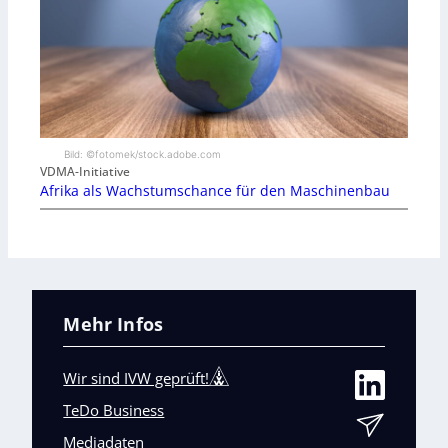
Bild: ©fotomek/stock.adobe.com
VDMA-Initiative
Afrika als Wachstumschance für den Maschinenbau
Mehr Infos
Wir sind IVW geprüft!
TeDo Business
Mediadaten