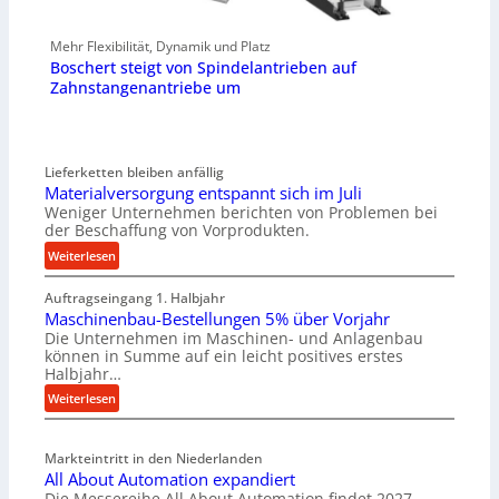
Mehr Flexibilität, Dynamik und Platz
Boschert steigt von Spindelantrieben auf
Zahnstangenantriebe um
Lieferketten bleiben anfällig
Materialversorgung entspannt sich im Juli
Weniger Unternehmen berichten von Problemen bei
der Beschaffung von Vorprodukten.
:
Weiterlesen
M
Auftragseingang 1. Halbjahr
a
Maschinenbau-Bestellungen 5% über Vorjahr
t
Die Unternehmen im Maschinen- und Anlagenbau
e
können in Summe auf ein leicht positives erstes
r
Halbjahr…
i
:
Weiterlesen
a
M
l
a
v
Markteintritt in den Niederlanden
s
e
All About Automation expandiert
c
r
Die Messereihe All About Automation findet 2027