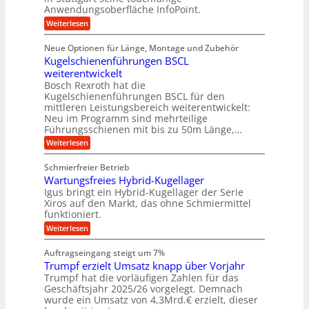
s
i
e
e
Anwendungsoberfläche InfoPoint.
r
o
b
e
f
:
Weiterlesen
S
n
e
i
D
f
ü
f
t
i
ü
ü
n
Neue Optionen für Länge, Montage und Zubehör
r
e
g
r
r
g
Kugelschienenführungen BSCL
r
i
A
l
p
a
t
weiterentwickelt
u
r
a
l
a
t
ä
n
Bosch Rexroth hat die
u
e
l
o
z
Kugelschienenführungen BSCL für den
g
e
e
m
i
n
mittleren Leistungsbereich weiterentwickelt:
r
o
s
U
Neu im Programm sind mehrteilige
W
t
e
m
Führungsschienen mit bis zu 50m Länge,…
e
i
H
r
g
v
u
:
Weiterlesen
k
e
b
K
e
z
u
b
u
b
Schmierfreier Betrieb
e
n
e
g
u
u
d
Wartungsfreies Hybrid-Kugellager
w
e
g
M
e
l
Igus bringt ein Hybrid-Kugellager der Serie
n
k
a
g
s
Xiros auf den Markt, das ohne Schmiermittel
g
r
s
u
c
funktioniert.
e
c
e
n
h
i
h
:
g
Weiterlesen
i
n
s
i
W
e
e
l
n
a
n
n
Auftragseingang steigt um 7%
a
e
r
e
u
Trumpf erzielt Umsatz knapp über Vorjahr
n
t
n
f
b
u
Trumpf hat die vorläufigen Zahlen für das
f
a
n
ü
Geschäftsjahr 2025/26 vorgelegt. Demnach
u
g
h
wurde ein Umsatz von 4,3Mrd.€ erzielt, dieser
s
r