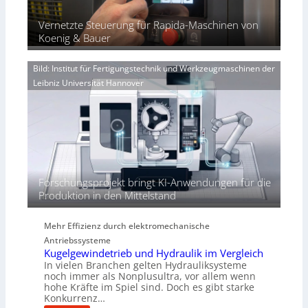
x
u
b
l
p
n
e
Vernetzte Steuerung für Rapida-Maschinen von
i
a
g
r
Koenig & Bauer
n
e
V
d
n
o
i
Bild: Institut für Fertigungstechnik und Werkzeugmaschinen der
e
r
e
Leibniz Universität Hannover
r
j
r
h
a
t
ö
h
h
r
e
n
d
i
Forschungsprojekt bringt KI-Anwendungen für die
e
Produktion in den Mittelstand
P
e
Mehr Effizienz durch elektromechanische
r
Antriebssysteme
f
Kugelgewindetrieb und Hydraulik im Vergleich
o
In vielen Branchen gelten Hydrauliksysteme
r
noch immer als Nonplusultra, vor allem wenn
m
hohe Kräfte im Spiel sind. Doch es gibt starke
a
Konkurrenz…
n