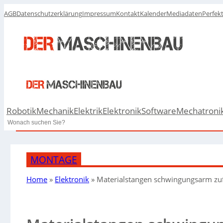
AGB
Datenschutzerklärung
Impressum
Kontakt
Kalender
Mediadaten
Perfek
Robotik
Mechanik
Elektrik
Elektronik
Software
Mechatroni
Search
MONTAGE
Home
»
Elektronik
»
Materialstangen schwingungsarm zu