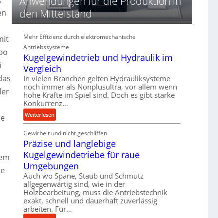
Anwendungen für die Produktion in
d
den Mittelstand
en
i
e
P
Mehr Effizienz durch elektromechanische
mit
e
Antriebssysteme
r
rbo
Kugelgewindetrieb und Hydraulik im
f
i
Vergleich
o
r
das
In vielen Branchen gelten Hydrauliksysteme
m
noch immer als Nonplusultra, vor allem wenn
der
hohe Kräfte im Spiel sind. Doch es gibt starke
a
Konkurrenz…
n
c
:
Weiterlesen
ne
e
K
b
Gewirbelt und nicht geschliffen
u
e
Präzise und langlebige
g
i
e
Kugelgewindetriebe für raue
tem
m
l
Umgebungen
D
se
g
Auch wo Späne, Staub und Schmutz
r
e
allgegenwärtig sind, wie in der
ü
w
Holzbearbeitung, muss die Antriebstechnik
c
i
exakt, schnell und dauerhaft zuverlässig
k
n
arbeiten. Für…
p
d