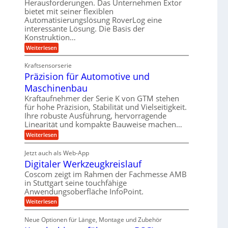
Herausforderungen. Das Unternehmen Extor
g
e
b
m
bietet mit seiner flexiblen
l
l
Automatisierungslösung RoverLog eine
e
s
e
g
interessante Lösung. Die Basis der
i
a
i
e
Konstruktion…
t
t
c
w
:
Weiterlesen
s
z
h
i
Z
l
u
a
n
Kraftsensorserie
o
n
h
d
Präzision für Automotive und
n
s
d
s
e
Maschinenbau
e
A
t
t
,
u
a
Kraftaufnehmer der Serie K von GTM stehen
r
n
w
für hohe Präzision, Stabilität und Vielseitigkeit.
f
g
i
Ihre robuste Ausführung, hervorragende
e
t
e
e
Linearität und kompakte Bauweise machen…
n
n
r
b
g
:
Weiterlesen
i
a
e
e
P
g
g
t
r
f
Jetzt auch als Web-App
r
e
s
ä
ü
i
Digitaler Werkzeugkreislauf
z
r
e
e
i
r
Coscom zeigt im Rahmen der Fachmesse AMB
S
i
b
s
r
in Stuttgart seine touchfähige
e
t
n
i
a
f
Anwendungsoberfläche InfoPoint.
o
e
g
ü
n
u
:
Weiterlesen
l
a
r
f
D
e
p
l
n
ü
i
r
U
Neue Optionen für Länge, Montage und Zubehör
r
e
g
g
ä
A
m