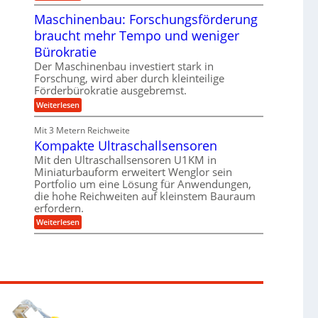
e
T
B
s
r
Maschinenbau: Forschungsförderung
S
H
u
C
y
braucht mehr Tempo und weniger
m
L
b
p
w
Bürokratie
r
f
e
i
e
Der Maschinenbau investiert stark in
i
d
r
t
Forschung, wird aber durch kleinteilige
-
z
e
Förderbürokratie ausgebremst.
K
i
r
u
e
:
Weiterlesen
e
g
l
M
n
e
t
a
t
Mit 3 Metern Reichweite
l
U
s
w
l
m
Kompakte Ultraschallsensoren
c
i
a
s
h
c
Mit den Ultraschallsensoren U1KM in
g
a
i
k
e
Miniaturbauform erweitert Wenglor sein
t
n
e
r
z
Portfolio um eine Lösung für Anwendungen,
e
l
k
n
die hohe Reichweiten auf kleinstem Bauraum
t
n
b
erfordern.
a
a
:
p
Weiterlesen
u
K
p
:
o
ü
F
m
b
o
p
e
r
a
r
s
k
V
c
t
o
h
e
r
u
U
j
n