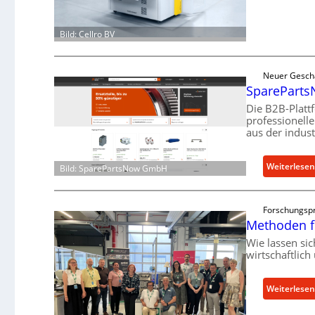
Bild: Cellro BV
Neuer Gesch
SparePartsN
Die B2B-Platt
professionell
aus der indust
Weiterlesen
Bild: SparePartsNow GmbH
Forschungspr
Methoden f
Wie lassen si
wirtschaftlic
Weiterlesen