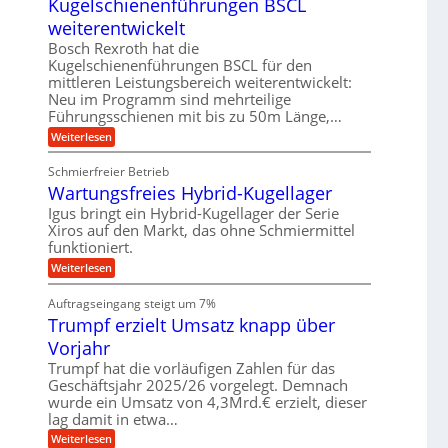
Kugelschienenführungen BSCL
i
n
z
u
t
g
i
weiterentwickelt
t
a
s
e
o
l
Bosch Rexroth hat die
e
m
b
e
Kugelschienenführungen BSCL für den
H
o
r
u
u
mittleren Leistungsbereich weiterentwickelt:
t
W
b
n
i
Neu im Programm sind mehrteilige
e
b
v
Führungsschienen mit bis zu 50m Länge,…
g
r
e
e
k
e
w
:
Weiterlesen
u
z
e
K
n
n
e
g
u
d
u
Schmierfreier Betrieb
u
g
M
g
Wartungsfreies Hybrid-Kugellager
n
e
a
k
g
l
s
Igus bringt ein Hybrid-Kugellager der Serie
r
e
s
c
e
Xiros auf den Markt, das ohne Schmiermittel
n
c
h
i
funktioniert.
h
i
s
i
n
:
Weiterlesen
l
e
e
W
a
n
n
a
u
Auftragseingang steigt um 7%
e
b
r
f
n
a
Trumpf erzielt Umsatz knapp über
t
f
u
u
Vorjahr
ü
n
h
g
Trumpf hat die vorläufigen Zahlen für das
r
s
Geschäftsjahr 2025/26 vorgelegt. Demnach
u
f
wurde ein Umsatz von 4,3Mrd.€ erzielt, dieser
n
r
g
lag damit in etwa…
e
e
i
:
Weiterlesen
n