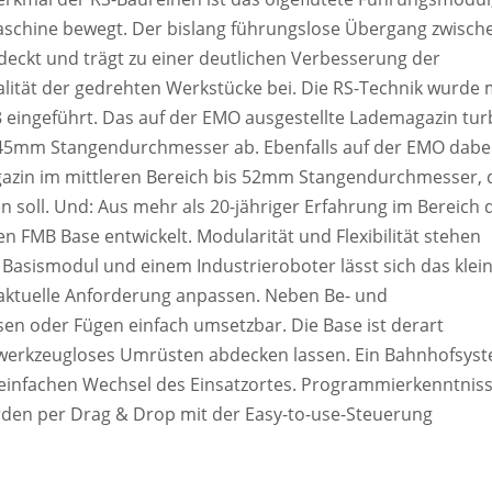
aschine bewegt. Der bislang führungslose Übergang zwisch
eckt und trägt zu einer deutlichen Verbesserung der
lität der gedrehten Werkstücke bei. Die RS-Technik wurde 
 eingeführt. Das auf der EMO ausgestellte Lademagazin tu
is 45mm Stangendurchmesser ab. Ebenfalls auf der EMO dabe
agazin im mittleren Bereich bis 52mm Stangendurchmesser, 
soll. Und: Aus mehr als 20-jähriger Erfahrung im Bereich 
FMB Base entwickelt. Modularität und Flexibilität stehen
asismodul und einem Industrieroboter lässt sich das klei
aktuelle Anforderung anpassen. Neben Be- und
sen oder Fügen einfach umsetzbar. Die Base ist derart
werkzeugloses Umrüsten abdecken lassen. Ein Bahnhofsys
 einfachen Wechsel des Einsatzortes. Programmierkenntnis
rden per Drag & Drop mit der Easy-to-use-Steuerung