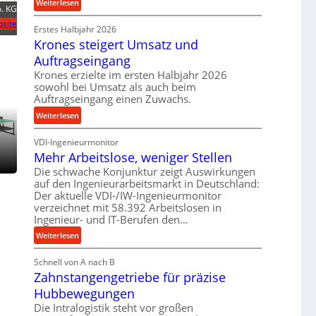
:
Weiterlesen
. KG
r
e
P
o
site
t
Erstes Halbjahr 2026
r
z
r
Krones steigert Umsatz und
ä
e
i
z
Auftragseingang
s
e
i
Krones erzielte im ersten Halbjahr 2026
s
b
s
sowohl bei Umsatz als auch beim
u
e
Auftragseingang einen Zuwachs.
n
u
:
Weiterlesen
d
n
K
H
d
VDI-Ingenieurmonitor
r
y
l
Mehr Arbeitslose, weniger Stellen
o
d
a
n
Die schwache Konjunktur zeigt Auswirkungen
r
n
auf den Ingenieurarbeitsmarkt in Deutschland:
e
a
g
Der aktuelle VDI-/IW-Ingenieurmonitor
s
u
l
verzeichnet mit 58.392 Arbeitslosen in
s
l
e
Ingenieur- und IT-Berufen den…
t
i
b
:
e
Weiterlesen
k
i
M
i
i
g
Schnell von A nach B
e
g
m
e
Zahnstangengetriebe für präzise
h
e
V
K
r
r
Hubbewegungen
e
u
A
t
r
Die Intralogistik steht vor großen
g
r
U