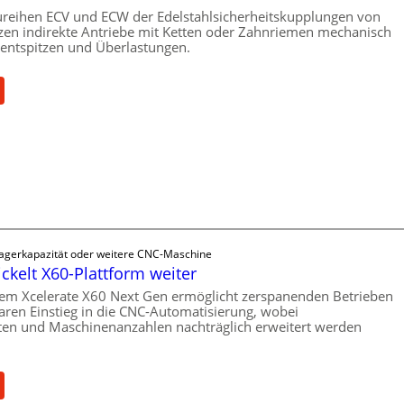
reihen ECV und ECW der Edelstahlsicherheitskupplungen von
en indirekte Antriebe mit Ketten oder Zahnriemen mechanisch
ntspitzen und Überlastungen.
:
M
e
c
h
a
n
i
s
Lagerkapazität oder weitere CNC-Maschine
c
ickelt X60-Plattform weiter
h
em Xcelerate X60 Next Gen ermöglicht zerspanenden Betrieben
e
baren Einstieg in die CNC-Automatisierung, wobei
r
ten und Maschinenanzahlen nachträglich erweitert werden
Ü
b
e
:
r
C