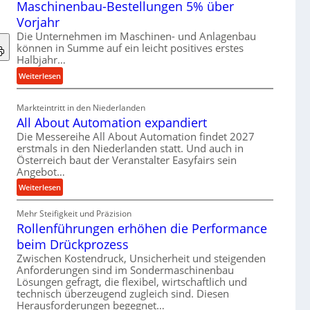
Maschinenbau-Bestellungen 5% über
t
e
Vorjahr
r
Die Unternehmen im Maschinen- und Anlagenbau
i
können in Summe auf ein leicht positives erstes
a
Halbjahr…
l
:
Weiterlesen
v
M
e
a
Markteintritt in den Niederlanden
r
s
All About Automation expandiert
s
c
Die Messereihe All About Automation findet 2027
o
h
erstmals in den Niederlanden statt. Und auch in
r
i
Österreich baut der Veranstalter Easyfairs sein
g
n
Angebot…
u
e
:
Weiterlesen
n
n
A
g
b
Mehr Steifigkeit und Präzision
l
e
a
Rollenführungen erhöhen die Performance
l
n
u
A
t
beim Drückprozess
-
b
s
Zwischen Kostendruck, Unsicherheit und steigenden
B
o
p
Anforderungen sind im Sondermaschinenbau
e
u
Lösungen gefragt, die flexibel, wirtschaftlich und
a
s
technisch überzeugend zugleich sind. Diesen
t
n
t
Herausforderungen begegnet…
A
n