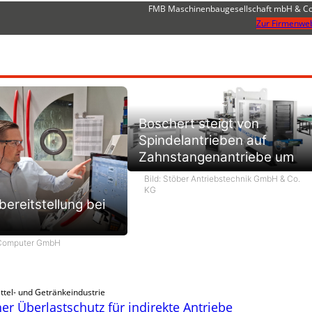
FMB Maschinenbaugesellschaft mbH & Co
Zur Firmenweb
Boschert steigt von
Spindelantrieben auf
Zahnstangenantriebe um
Bild: Stöber Antriebstechnik GmbH & Co.
KG
ereitstellung bei
 Computer GmbH
ttel- und Getränkeindustrie
r Überlastschutz für indirekte Antriebe