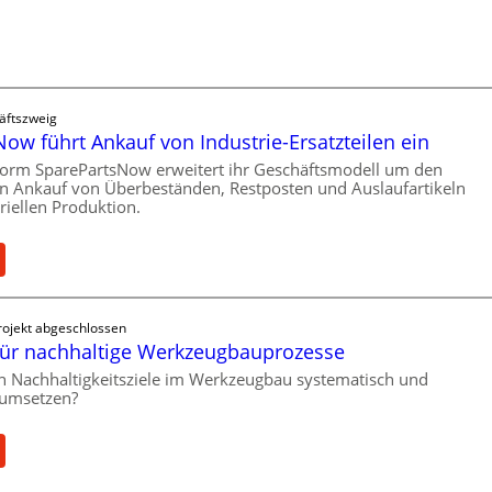
l
e
a
l
s
l
t
r
s
o
äftszweig
c
e
ow führt Ankauf von Industrie-Ersatzteilen ein
h
n
form SparePartsNow erweitert ihr Geschäftsmodell um den
u
t
en Ankauf von Überbeständen, Restposten und Auslaufartikeln
t
riellen Produktion.
w
z
i
f
c
:
ü
k
S
r
e
p
i
l
ojekt abgeschlossen
a
n
t
ür nachhaltige Werkzeugbauprozesse
r
d
X
e
ch Nachhaltigkeitsziele im Werkzeugbau systematisch und
i
6
h umsetzen?
P
r
0
a
e
-
r
k
:
P
t
t
M
l
s