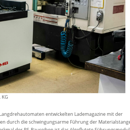
. KG
r Langdrehautomaten entwickelten Lademagazine mit der
ugen durch die schwingungsarme Führung der Materialstang
erkmal der RS-Baureihen ist das ölgeflutete Führungsmodul