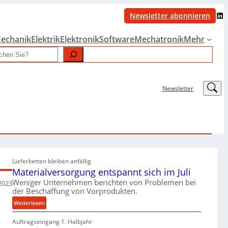
LinkedIn
Newsletter abonnieren
echanik
Elektrik
Elektronik
Software
Mechatronik
Mehr
LinkedIn
Newsletter
Lieferketten bleiben anfällig
Materialversorgung entspannt sich im Juli
Weniger Unternehmen berichten von Problemen bei
2023
der Beschaffung von Vorprodukten.
:
Weiterlesen
M
Auftragseingang 1. Halbjahr
a