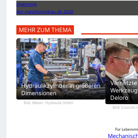
Elektronik
der-maschinenbau.de 2020
MEHR ZUM THEMA
Vernetzte
Hydraulikzylinder in größeren
Werkzeugb
Dimensionen
Deloro
Bild: Weber- Hydraulik GmbH
Bild: Coscom
Für Lebensmi
Mechanische