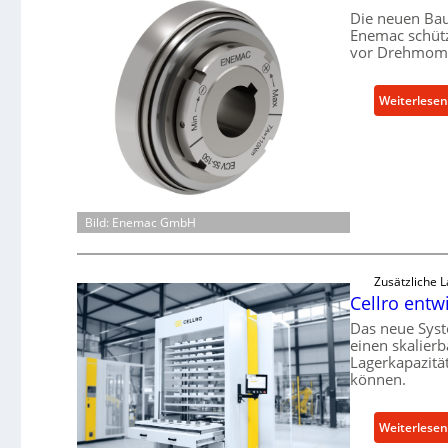
Die neuen Bau
Enemac schütz
vor Drehmome
Weiterlesen
Bild: Enemac GmbH
Zusätzliche 
Cellro entw
Das neue Syst
einen skalier
Lagerkapazitä
können.
Weiterlesen