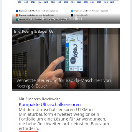
e
l
r
A
x
i
ü
n
p
c
w
Mehr Arbeitslose, weniger Stellen
a
k
e
n
p
n
d
Bild: Koenig & Bauer AG
r
d
i
o
u
e
z
n
r
e
g
t
s
e
s
n
f
ü
r
Vernetzte Steuerung für Rapida-Maschinen von
d
Koenig & Bauer
i
e
Mit 3 Metern Reichweite
P
Kompakte Ultraschallsensoren
r
Mit den Ultraschallsensoren U1KM in
o
Miniaturbauform erweitert Wenglor sein
d
Portfolio um eine Lösung für Anwendungen,
u
die hohe Reichweiten auf kleinstem Bauraum
erfordern.
k