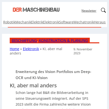
Linked
Newsletter
Robotik
Mechanik
Elektrik
Elektronik
Software
Mechatronik
Herausf
BESCHAFFUNG
, 
KONSTRUKTION & PLANUNG
Home
»
Elektronik
»
KI, aber
mal
9. November
2023
anders
Erweiterung des Vision Portfolios um Deep-
OCR und KI-Vision
KI, aber mal anders
Schon lange hat B&R die Bildverarbeitung in
seine Steuerungswelt integriert. Auf der SPS
2023 stellt die Firma zahlreiche weitere Vision