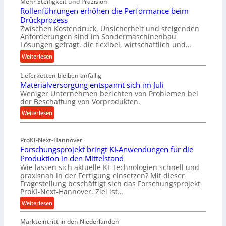
Mehr Steifigkeit und Präzision
Rollenführungen erhöhen die Performance beim
Drückprozess
Zwischen Kostendruck, Unsicherheit und steigenden
Anforderungen sind im Sondermaschinenbau
Lösungen gefragt, die flexibel, wirtschaftlich und…
:
Weiterlesen
R
Lieferketten bleiben anfällig
o
Materialversorgung entspannt sich im Juli
l
Weniger Unternehmen berichten von Problemen bei
l
der Beschaffung von Vorprodukten.
e
:
Weiterlesen
n
M
f
a
ü
ProKI-Next-Hannover
t
h
Forschungsprojekt bringt KI-Anwendungen für die
e
r
Produktion in den Mittelstand
r
u
Wie lassen sich aktuelle KI-Technologien schnell und
i
n
praxisnah in der Fertigung einsetzen? Mit dieser
a
g
Fragestellung beschäftigt sich das Forschungsprojekt
l
e
ProKI-Next-Hannover. Ziel ist…
v
n
:
Weiterlesen
e
e
F
r
r
Markteintritt in den Niederlanden
o