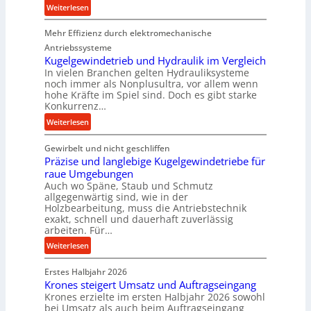
t
:
Weiterlesen
i
K
o
Mehr Effizienz durch elektromechanische
o
n
m
Antriebssysteme
i
p
Kugelgewindetrieb und Hydraulik im Vergleich
n
In vielen Branchen gelten Hydrauliksysteme
a
noch immer als Nonplusultra, vor allem wenn
d
k
hohe Kräfte im Spiel sind. Doch es gibt starke
e
t
Konkurrenz…
n
e
:
Weiterlesen
M
U
K
i
l
Gewirbelt und nicht geschliffen
u
t
t
Präzise und langlebige Kugelgewindetriebe für
g
t
r
raue Umgebungen
e
e
a
Auch wo Späne, Staub und Schmutz
l
l
s
allgegenwärtig sind, wie in der
g
s
c
Holzbearbeitung, muss die Antriebstechnik
e
t
h
exakt, schnell und dauerhaft zuverlässig
w
arbeiten. Für…
a
a
i
n
l
:
Weiterlesen
n
d
l
P
d
s
Erstes Halbjahr 2026
r
e
e
Krones steigert Umsatz und Auftragseingang
ä
t
Krones erzielte im ersten Halbjahr 2026 sowohl
n
z
r
bei Umsatz als auch beim Auftragseingang
s
i