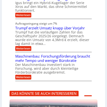
g
M
e
l
Igus bringt ein Hybrid-Kugellager der Serie
g
k
a
g
s
Xiros auf den Markt, das ohne Schmiermittel
r
s
u
e
c
funktioniert.
e
c
n
h
n
i
h
:
g
Weiterlesen
i
s
i
W
e
e
l
n
a
n
n
Auftragseingang steigt um 7%
a
e
r
e
u
Trumpf erzielt Umsatz knapp über Vorjahr
n
t
n
f
b
u
Trumpf hat die vorläufigen Zahlen für das
f
a
n
ü
Geschäftsjahr 2025/26 vorgelegt. Demnach
u
g
h
wurde ein Umsatz von 4,3Mrd.€ erzielt, dieser
s
r
lag damit in etwa…
f
u
:
r
Weiterlesen
n
T
e
g
r
i
e
Maschinenbau: Forschungsförderung braucht
u
e
n
mehr Tempo und weniger Bürokratie
m
s
B
Der Maschinenbau investiert stark in
p
H
S
Forschung, wird aber durch kleinteilige
f
y
C
e
b
Förderbürokratie ausgebremst.
L
r
r
w
:
Weiterlesen
z
i
e
M
i
d
i
a
e
-
t
s
l
K
e
c
t
u
r
DAS KÖNNTE SIE AUCH INTERESSIEREN
h
U
g
e
i
m
e
n
n
s
l
t
e
a
l
w
n