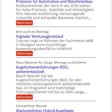
i
n
Präzision für Automotive und Maschinenbau
n
i
t
c
s
Kraftaufnehmer der Serie K von GTM stehen
d
e
n
t
für hohe Präzision, Stabilität und Vielseitigkeit.
h
n
A
d
a
Ihre robuste Ausführung, hervorragende
v
u
n
e
o
Linearität und kompakte Bauweise machen…
g
f
n
t
:
e
Weiterlesen
K
t
r
P
n
I
r
r
g
i
w
Jetzt auch als Web-App
ä
e
a
i
e
Digitaler Werkzeugkreislauf
z
t
c
g
i
b
r
Coscom zeigt im Rahmen der Fachmesse AMB
h
s
i
s
in Stuttgart seine touchfähige
e
t
i
e
Anwendungsoberfläche InfoPoint.
e
i
f
o
b
g
i
:
Weiterlesen
n
e
ü
e
D
f
f
n
r
r
i
ü
ü
Neue Optionen für Länge, Montage und Zubehör
g
a
g
r
r
r
l
Kugelschienenführungen BSCL
i
a
A
p
a
s
t
weiterentwickelt
u
r
n
M
u
a
t
ä
Bosch Rexroth hat die
a
g
l
e
o
z
Kugelschienenführungen BSCL für den
s
e
m
i
U
mittleren Leistungsbereich weiterentwickelt:
c
r
o
s
h
Neu im Programm sind mehrteilige
m
W
t
e
i
Führungsschienen mit bis zu 50m Länge,…
e
g
i
H
n
r
v
u
:
Weiterlesen
e
e
k
e
b
K
n
b
z
u
b
u
Schmierfreier Betrieb
e
n
u
e
g
u
d
Wartungsfreies Hybrid-Kugellager
w
e
n