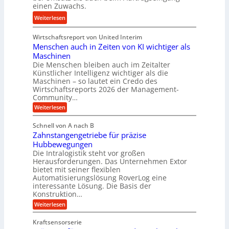
einen Zuwachs.
i
o
s
e
:
Weiterlesen
r
e
b
K
e
u
u
Wirtschaftsreport von United Interim
r
n
n
n
Menschen auch in Zeiten von KI wichtiger als
o
d
d
Maschinen
n
l
Die Menschen bleiben auch im Zeitalter
H
e
a
Künstlicher Intelligenz wichtiger als die
y
s
n
Maschinen – so lautet ein Credo des
d
s
g
Wirtschaftsreports 2026 der Management-
r
t
Community…
l
a
e
:
e
Weiterlesen
u
M
i
b
e
l
g
Schnell von A nach B
i
n
i
e
Zahnstangengetriebe für präzise
s
g
k
c
r
Hubbewegungen
e
h
i
Die Intralogistik steht vor großen
t
K
e
Herausforderungen. Das Unternehmen Extor
m
U
n
u
bietet mit seiner flexiblen
V
a
m
g
Automatisierungslösung RoverLog eine
u
e
s
e
interessante Lösung. Die Basis der
c
r
a
h
Konstruktion…
l
i
g
t
:
g
Weiterlesen
n
l
Z
z
e
Z
a
e
u
e
Kraftsensorserie
w
h
i