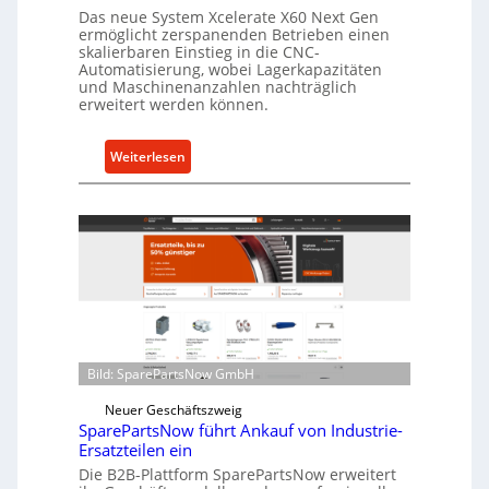
a
Das neue System Xcelerate X60 Next Gen
s
ermöglicht zerspanenden Betrieben einen
skalierbaren Einstieg in die CNC-
t
Automatisierung, wobei Lagerkapazitäten
s
und Maschinenanzahlen nachträglich
c
erweitert werden können.
h
u
:
Weiterlesen
t
C
z
e
f
l
ü
l
r
r
i
o
n
e
d
n
i
t
r
Bild: SparePartsNow GmbH
w
e
i
Neuer Geschäftszweig
k
SparePartsNow führt Ankauf von Industrie-
c
t
Ersatzteilen ein
k
e
Die B2B-Plattform SparePartsNow erweitert
e
A