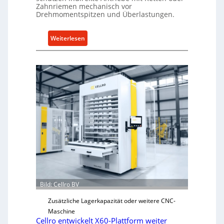
Zahnriemen mechanisch vor
Drehmomentspitzen und Überlastungen.
:
Weiterlesen
M
e
c
h
a
n
i
s
c
h
e
r
Ü
Bild: Cellro BV
b
e
Zusätzliche Lagerkapazität oder weitere CNC-
r
Maschine
l
Cellro entwickelt X60-Plattform weiter