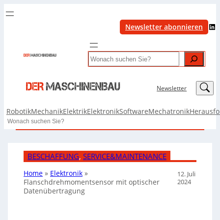
LinkedIn
Newsletter abonnieren
Search
LinkedIn
Newsletter
Robotik
Mechanik
Elektrik
Elektronik
Software
Mechatronik
Herausf
Search
BESCHAFFUNG
, 
SERVICE&MAINTENANCE
Home
»
Elektronik
»
12. Juli
2024
Flanschdrehmomentsensor mit optischer
Datenübertragung