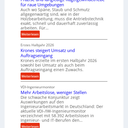
e
für raue Umgebungen
e
i
Auch wo Späne, Staub und Schmutz
l
m
allgegenwärtig sind, wie in der
g
Holzbearbeitung, muss die Antriebstechnik
D
e
exakt, schnell und dauerhaft zuverlässig
r
w
arbeiten. Für…
ü
i
:
Weiterlesen
c
n
P
k
d
Erstes Halbjahr 2026
r
p
e
Krones steigert Umsatz und
ä
r
t
Auftragseingang
z
o
r
Krones erzielte im ersten Halbjahr 2026
i
z
i
sowohl bei Umsatz als auch beim
s
e
Auftragseingang einen Zuwachs.
e
e
s
b
:
Weiterlesen
u
s
u
K
n
n
VDI-Ingenieurmonitor
r
d
d
Mehr Arbeitslose, weniger Stellen
o
l
Die schwache Konjunktur zeigt
H
n
a
Auswirkungen auf den
y
e
n
Ingenieurarbeitsmarkt in Deutschland: Der
d
s
g
aktuelle VDI-/IW-Ingenieurmonitor
r
s
verzeichnet mit 58.392 Arbeitslosen in
l
a
t
Ingenieur- und IT-Berufen den…
e
u
e
:
b
Weiterlesen