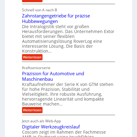
l
i
M
i
i
g
Schnell von A nach B
e
g
k
e
Zahnstangengetriebe für präzise
h
e
i
r
Hubbewegungen
r
K
m
t
Die Intralogistik steht vor großen
A
u
Herausforderungen. Das Unternehmen Extor
V
U
r
g
bietet mit seiner flexiblen
e
m
b
e
Automatisierungslösung RoverLog eine
r
s
e
l
interessante Lösung. Die Basis der
g
a
Konstruktion…
i
g
l
t
t
e
:
Weiterlesen
e
z
Z
s
w
a
i
u
Kraftsensorserie
l
i
h
c
n
Präzision für Automotive und
o
n
n
h
d
s
Maschinenbau
s
d
t
A
Kraftaufnehmer der Serie K von GTM stehen
e
e
a
für hohe Präzision, Stabilität und
u
n
,
t
Vielseitigkeit. Ihre robuste Ausführung,
g
f
w
r
hervorragende Linearität und kompakte
e
t
e
i
Bauweise machen…
n
r
g
n
e
:
Weiterlesen
e
a
P
i
b
t
r
g
g
e
Jetzt auch als Web-App
r
ä
s
i
e
f
Digitaler Werkzeugkreislauf
z
e
e
i
Coscom zeigt im Rahmen der Fachmesse
r
ü
b
s
i
AMB in Stuttgart seine touchfähige