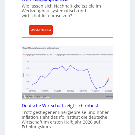
r
Wie lassen sich Nachhaltigkeitsziele im
t
Werkzeugbau systematisch und
A
wirtschaftlich umsetzen?
n
k
:
Weiterlesen
a
M
u
e
f
t
v
h
o
o
n
d
I
e
n
n
d
f
u
ü
Bild: Ifo Institut
s
r
t
Deutsche Wirtschaft zeigt sich robust
n
r
Trotz gestiegener Energiepreise und hoher
a
i
Inflation sieht das Ifo Institut die deutsche
c
Wirtschaft im ersten Halbjahr 2026 auf
e
h
Erholungskurs.
-
h
E