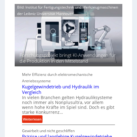
o
i
n
Bild: Institut für Fertigungstechnik und Werkzeugmaschinen
r
e
e
j
der Leibniz Universität Hannover
r
r
a
t
h
h
ö
r
h
e
n
d
Forschungsprojekt bringt KI-Anwendungen für
i
die Produktion in den Mittelstand
e
P
Mehr Effizienz durch elektromechanische
e
Antriebssysteme
r
Kugelgewindetrieb und Hydraulik im
f
Vergleich
o
In vielen Branchen gelten Hydrauliksysteme
r
noch immer als Nonplusultra, vor allem
m
wenn hohe Kräfte im Spiel sind. Doch es gibt
a
starke Konkurrenz…
n
:
Weiterlesen
c
K
e
Gewirbelt und nicht geschliffen
u
b
Präzise und langlebige Kugelgewindetriebe
g