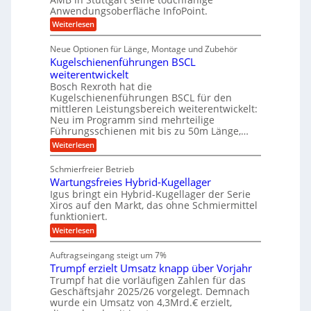
S
r
e
i
Anwendungsoberfläche InfoPoint.
n
f
t
r
o
ü
:
g
Weiterlesen
n
e
a
r
D
f
a
l
u
p
i
ü
Neue Optionen für Länge, Montage und Zubehör
n
r
g
l
e
r
ä
Kugelschienenführungen BSCL
i
g
A
e
U
z
t
weiterentwickelt
u
i
n
m
a
t
Bosch Rexroth hat die
s
l
o
g
Kugelschienenführungen BSCL für den
e
e
m
e
mittleren Leistungsbereich weiterentwickelt:
H
r
o
Neu im Programm sind mehrteilige
u
b
W
t
b
Führungsschienen mit bis zu 50m Länge,…
e
i
u
b
r
v
:
Weiterlesen
n
e
k
e
K
w
z
g
u
u
e
Schmierfreier Betrieb
e
n
e
g
g
u
d
Wartungsfreies Hybrid-Kugellager
e
n
u
g
M
l
Igus bringt ein Hybrid-Kugellager der Serie
n
k
a
s
Xiros auf den Markt, das ohne Schmiermittel
g
r
s
c
funktioniert.
e
e
c
h
n
i
h
:
Weiterlesen
i
s
i
W
e
l
n
a
n
Auftragseingang steigt um 7%
a
e
r
e
u
Trumpf erzielt Umsatz knapp über Vorjahr
n
t
n
f
b
u
Trumpf hat die vorläufigen Zahlen für das
f
a
n
ü
Geschäftsjahr 2025/26 vorgelegt. Demnach
u
g
h
wurde ein Umsatz von 4,3Mrd.€ erzielt,
s
r