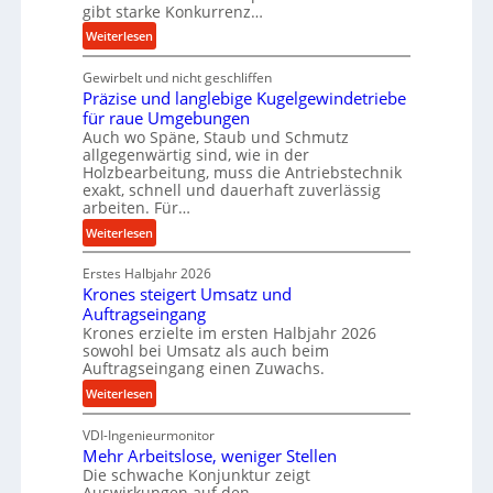
gibt starke Konkurrenz…
a
n
:
Weiterlesen
c
K
e
Gewirbelt und nicht geschliffen
u
b
Präzise und langlebige Kugelgewindetriebe
g
e
für raue Umgebungen
e
Auch wo Späne, Staub und Schmutz
i
l
allgegenwärtig sind, wie in der
m
g
Holzbearbeitung, muss die Antriebstechnik
D
e
exakt, schnell und dauerhaft zuverlässig
r
w
arbeiten. Für…
ü
i
:
Weiterlesen
c
n
P
k
d
Erstes Halbjahr 2026
r
p
e
Krones steigert Umsatz und
ä
r
t
Auftragseingang
z
o
r
Krones erzielte im ersten Halbjahr 2026
i
z
i
sowohl bei Umsatz als auch beim
s
Auftragseingang einen Zuwachs.
e
e
e
s
b
:
Weiterlesen
u
s
u
K
n
n
VDI-Ingenieurmonitor
r
d
d
Mehr Arbeitslose, weniger Stellen
o
l
Die schwache Konjunktur zeigt
H
n
a
Auswirkungen auf den