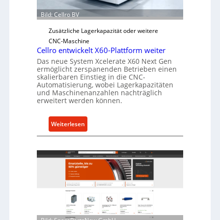
Ü
Bild: Cellro BV
b
e
Zusätzliche Lagerkapazität oder weitere
r
CNC-Maschine
l
Cellro entwickelt X60-Plattform weiter
a
Das neue System Xcelerate X60 Next Gen
ermöglicht zerspanenden Betrieben einen
s
skalierbaren Einstieg in die CNC-
t
Automatisierung, wobei Lagerkapazitäten
s
und Maschinenanzahlen nachträglich
c
erweitert werden können.
h
u
:
Weiterlesen
t
C
z
e
f
l
ü
l
r
r
i
o
n
e
d
n
i
t