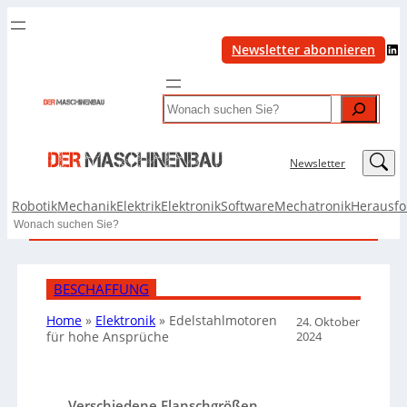
LinkedIn
Newsletter abonnieren
Search
LinkedIn
Newsletter
Robotik
Mechanik
Elektrik
Elektronik
Software
Mechatronik
Herausf
Search
BESCHAFFUNG
Home
»
Elektronik
»
Edelstahlmotoren
24. Oktober
2024
für hohe Ansprüche
Verschiedene Flanschgrößen