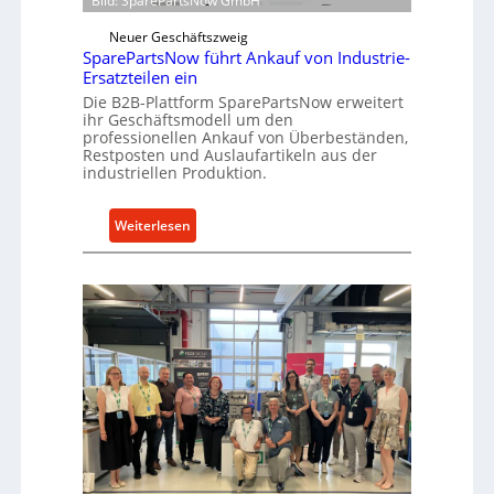
Bild: SparePartsNow GmbH
r
w
e
Neuer Geschäftszweig
i
k
SparePartsNow führt Ankauf von Industrie-
c
Ersatzteilen ein
t
k
e
Die B2B-Plattform SparePartsNow erweitert
e
ihr Geschäftsmodell um den
A
l
professionellen Ankauf von Überbeständen,
n
t
Restposten und Auslaufartikeln aus der
t
industriellen Produktion.
X
r
6
i
0
:
Weiterlesen
e
-
S
b
P
p
e
l
a
a
r
t
e
t
P
f
a
o
r
r
t
m
s
w
N