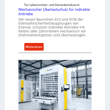
Für Lebensmittel- und Getränkeindustrie
Mechanischer Überlastschutz für indirekte
Antriebe
Die neuen Baureihen ECV und ECW der
Edelstahlsicherheitskupplungen von
Enemac schützen indirekte Antriebe mit
Ketten oder Zahnriemen mechanisch vor
Drehmomentspitzen und Überlastungen.
:
Weiterlesen
M
e
c
h
a
n
i
s
c
h
e
r