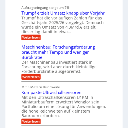
n
W
e
a
e
a
n
Auftragseingang steigt um 7%
u
n
r
e
f
Trumpf erzielt Umsatz knapp über Vorjahr
b
t
n
a
u
Trumpf hat die vorläufigen Zahlen für das
f
u
n
ü
Geschäftsjahr 2025/26 vorgelegt. Demnach
g
h
wurde ein Umsatz von 4,3Mrd.€ erzielt,
s
r
dieser lag damit in etwa…
f
u
:
r
Weiterlesen
n
T
e
g
r
i
e
Maschinenbau: Forschungsförderung
u
e
n
braucht mehr Tempo und weniger
m
s
B
Bürokratie
p
H
S
f
y
Der Maschinenbau investiert stark in
C
e
b
L
Forschung, wird aber durch kleinteilige
r
r
w
Förderbürokratie ausgebremst.
z
i
e
:
Weiterlesen
i
d
i
M
e
-
t
a
l
K
e
Mit 3 Metern Reichweite
s
t
u
r
Kompakte Ultraschallsensoren
c
U
g
e
h
Mit den Ultraschallsensoren U1KM in
m
e
n
i
s
l
Miniaturbauform erweitert Wenglor sein
t
n
a
l
Portfolio um eine Lösung für Anwendungen,
w
e
t
a
i
die hohe Reichweiten auf kleinstem
n
z
g
c
Bauraum erfordern.
b
k
e
k
a
:
n
r
Weiterlesen
e
u
K
a
l