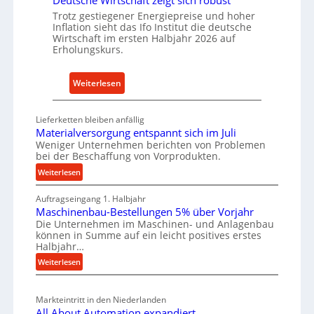
Deutsche Wirtschaft zeigt sich robust
t
n
Trotz gestiegener Energiepreise und hoher
r
a
Inflation sieht das Ifo Institut die deutsche
i
c
Wirtschaft im ersten Halbjahr 2026 auf
e
h
Erholungskurs.
-
h
E
a
:
Weiterlesen
r
l
D
s
t
e
a
Lieferketten bleiben anfällig
i
u
Materialversorgung entspannt sich im Juli
t
g
t
Weniger Unternehmen berichten von Problemen
z
e
bei der Beschaffung von Vorprodukten.
s
t
W
c
:
Weiterlesen
e
e
M
h
i
r
Auftragseingang 1. Halbjahr
a
e
l
k
Maschinenbau-Bestellungen 5% über Vorjahr
t
W
e
Die Unternehmen im Maschinen- und Anlagenbau
z
e
i
können in Summe auf ein leicht positives erstes
n
e
r
r
Halbjahr…
e
i
u
t
:
Weiterlesen
a
i
g
s
M
l
n
b
a
c
v
a
Markteintritt in den Niederlanden
s
h
e
u
All About Automation expandiert