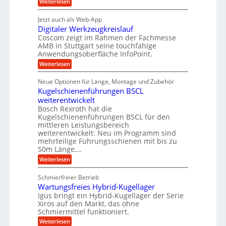
:
Weiterlesen
e
a
P
i
b
t
r
g
g
e
Jetzt auch als Web-App
r
ä
s
i
e
f
Digitaler Werkzeugkreislauf
z
e
e
i
Coscom zeigt im Rahmen der Fachmesse
r
ü
b
s
i
AMB in Stuttgart seine touchfähige
S
r
e
i
Anwendungsoberfläche InfoPoint.
n
f
t
r
o
ü
:
g
Weiterlesen
n
e
a
r
D
f
a
l
u
p
i
ü
Neue Optionen für Länge, Montage und Zubehör
n
r
g
l
e
r
ä
Kugelschienenführungen BSCL
i
g
A
e
U
z
t
weiterentwickelt
u
i
n
m
a
t
Bosch Rexroth hat die
s
l
o
g
Kugelschienenführungen BSCL für den
e
e
m
e
mittleren Leistungsbereich
H
r
o
weiterentwickelt: Neu im Programm sind
u
b
W
t
b
mehrteilige Führungsschienen mit bis zu
e
i
u
b
r
50m Länge,…
v
n
e
k
e
:
Weiterlesen
w
z
g
u
K
e
e
n
e
u
g
u
Schmierfreier Betrieb
d
g
n
u
g
M
Wartungsfreies Hybrid-Kugellager
e
n
k
a
l
Igus bringt ein Hybrid-Kugellager der Serie
g
r
s
s
Xiros auf den Markt, das ohne
e
e
c
c
n
Schmiermittel funktioniert.
i
h
h
s
i
:
Weiterlesen
i
l