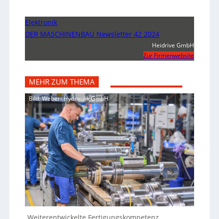
Elektronik
DER MASCHINENBAU Newsletter 42 2024
Heidrive GmbH
Zur Firmenwebsite
MEHR ZUM THEMA
Bild: Weber- Hydraulik GmbH
Weiterentwickelte Fertigungskompetenz