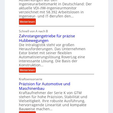
y
e
n
Ingenieurarbeitsmarkt in Deutschland: Der
d
s
g
aktuelle VDI-/IW-Ingenieurmonitor
r
s
verzeichnet mit 58.392 Arbeitslosen in
l
a
t
Ingenieur- und IT-Berufen den…
e
u
e
:
b
Weiterlesen
l
i
M
i
i
g
Schnell von A nach B
e
g
k
e
Zahnstangengetriebe für präzise
h
e
i
r
Hubbewegungen
r
K
m
t
Die Intralogistik steht vor großen
A
u
Herausforderungen. Das Unternehmen
V
U
r
g
Extor bietet mit seiner flexiblen
e
m
b
e
Automatisierungslösung RoverLog eine
r
s
e
l
interessante Lösung. Die Basis der
g
a
Konstruktion…
i
g
l
t
t
e
:
Weiterlesen
e
z
Z
s
w
a
i
u
Kraftsensorserie
l
i
h
c
n
Präzision für Automotive und
o
n
n
h
d
s
Maschinenbau
s
d
t
A
Kraftaufnehmer der Serie K von GTM
e
e
a
stehen für hohe Präzision, Stabilität und
u
n
,
t
Vielseitigkeit. Ihre robuste Ausführung,
g
f
w
r
hervorragende Linearität und kompakte
e
t
e
i
Bauweise machen…
n
r
g
n
e