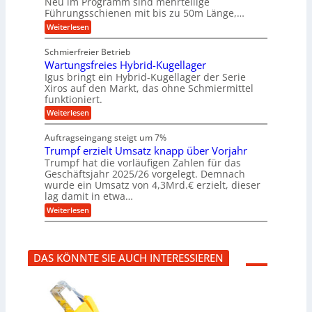
Neu im Programm sind mehrteilige
W
t
e
e
i
Führungsschienen mit bis zu 50m Länge,…
e
i
H
n
b
r
v
u
:
Weiterlesen
e
k
u
e
b
K
n
z
u
b
u
n
Schmierfreier Betrieb
e
n
e
g
g
u
d
Wartungsfreies Hybrid-Kugellager
w
e
g
M
e
e
l
Igus bringt ein Hybrid-Kugellager der Serie
k
a
g
s
n
Xiros auf den Markt, das ohne Schmiermittel
r
s
u
c
funktioniert.
e
c
n
h
i
h
:
g
Weiterlesen
i
s
i
W
e
e
l
n
a
n
n
Auftragseingang steigt um 7%
a
e
r
e
u
Trumpf erzielt Umsatz knapp über Vorjahr
n
t
n
f
b
u
Trumpf hat die vorläufigen Zahlen für das
f
a
n
ü
Geschäftsjahr 2025/26 vorgelegt. Demnach
u
g
h
wurde ein Umsatz von 4,3Mrd.€ erzielt, dieser
s
r
lag damit in etwa…
f
u
:
r
Weiterlesen
n
T
e
g
r
i
e
u
e
n
m
s
B
DAS KÖNNTE SIE AUCH INTERESSIEREN
p
H
S
f
y
C
e
b
L
r
r
w
z
i
e
i
d
i