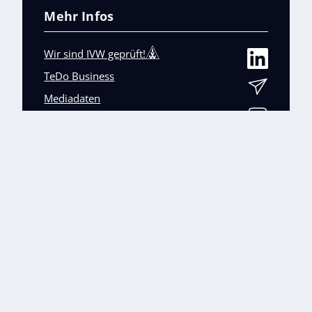
Mehr Infos
Wir sind IVW geprüft!
TeDo Business
Mediadaten
Abo-Service
Unsere weiteren Fachmagazine
+
Impressum
Datenschutz
AGB
Barrierefreiheit
Cookies & Datenverarbeitung
Kontakt
© TeDo Verlag GmbH 2026 All rights reserved.