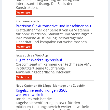
l
e
w
interessante Lösung. Die Basis der
g
c
g
h
h
Konstruktion…
e
l
t
e
i
n
:
Weiterlesen
n
e
n
w
Z
e
i
Z
i
a
i
u
e
Kraftsensorserie
g
c
h
e
n
i
Präzision für Automotive und Maschinenbau
n
e
n
h
t
d
s
Kraftaufnehmer der Serie K von GTM stehen
S
r
e
t
t
e
für hohe Präzision, Stabilität und Vielseitigkeit.
n
B
a
a
Ihre robuste Ausführung, hervorragende
v
t
n
n
ü
o
Linearität und kompakte Bauweise machen…
r
g
d
n
r
:
e
Weiterlesen
o
i
K
o
P
n
r
I
e
r
g
t
k
w
Jetzt auch als Web-App
b
ä
e
i
i
r
Digitaler Werkzeugkreislauf
z
t
n
e
c
a
i
r
Coscom zeigt im Rahmen der Fachmesse AMB
R
h
f
s
i
ü
in Stuttgart seine touchfähige
t
t
i
ü
e
s
Anwendungsoberfläche InfoPoint.
i
i
o
b
s
r
g
:
Weiterlesen
n
e
e
e
e
r
D
f
f
l
r
i
ü
ü
a
s
Neue Optionen für Länge, Montage und Zubehör
a
g
r
r
h
u
l
Kugelschienenführungen BSCL
i
A
p
e
s
t
e
weiterentwickelt
u
r
i
M
a
t
ä
m
Bosch Rexroth hat die
U
a
l
o
z
Kugelschienenführungen BSCL für den
s
m
e
m
i
mittleren Leistungsbereich weiterentwickelt:
c
r
g
o
s
h