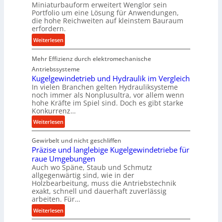
Miniaturbauform erweitert Wenglor sein
k
h
Portfolio um eine Lösung für Anwendungen,
t
i
die hohe Reichweiten auf kleinstem Bauraum
i
n
erfordern.
o
e
:
Weiterlesen
n
n
K
i
b
Mehr Effizienz durch elektromechanische
o
n
a
m
Antriebssysteme
d
u
p
Kugelgewindetrieb und Hydraulik im Vergleich
e
:
In vielen Branchen gelten Hydrauliksysteme
a
n
F
noch immer als Nonplusultra, vor allem wenn
k
M
o
hohe Kräfte im Spiel sind. Doch es gibt starke
t
i
Konkurrenz…
r
e
t
s
:
Weiterlesen
U
t
c
K
l
e
h
Gewirbelt und nicht geschliffen
u
t
l
u
Präzise und langlebige Kugelgewindetriebe für
g
r
s
n
raue Umgebungen
e
a
t
Auch wo Späne, Staub und Schmutz
g
l
s
allgegenwärtig sind, wie in der
a
s
g
c
Holzbearbeitung, muss die Antriebstechnik
n
f
e
h
exakt, schnell und dauerhaft zuverlässig
d
ö
w
arbeiten. Für…
a
r
i
l
:
Weiterlesen
d
n
l
P