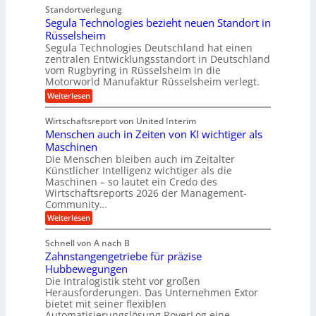
e
d
s
Standortverlegung
r
r
e
e
Segula Technologies bezieht neuen Standort in
ä
u
t
Rüsselsheim
n
z
n
r
Segula Technologies Deutschland hat einen
s
i
g
i
zentralen Entwicklungsstandort in Deutschland
o
s
vom Rugbyring in Rüsselsheim in die
b
e
r
e
Motorworld Manufaktur Rüsselsheim verlegt.
r
b
e
u
:
Weiterlesen
a
u
n
n
S
u
n
e
d
Wirtschaftsreport von United Interim
c
g
d
l
Menschen auch in Zeiten von KI wichtiger als
u
h
H
a
l
Maschinen
t
y
a
n
Die Menschen bleiben auch im Zeitalter
m
T
d
Künstlicher Intelligenz wichtiger als die
g
e
e
r
Maschinen – so lautet ein Credo des
l
c
h
Wirtschaftsreports 2026 der Management-
a
h
e
Community…
r
n
u
b
o
T
:
Weiterlesen
l
l
i
M
e
i
o
e
g
Schnell von A nach B
g
m
k
n
e
i
Zahnstangengetriebe für präzise
s
p
i
e
K
c
Hubbewegungen
o
m
s
h
u
Die Intralogistik steht vor großen
b
u
V
e
g
Herausforderungen. Das Unternehmen Extor
e
n
n
e
z
bietet mit seiner flexiblen
e
a
d
i
r
Automatisierungslösung RoverLog eine
u