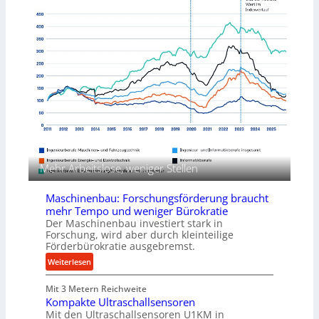
I
ü
i
-
c
n
A
k
e
n
p
n
w
r
v
e
o
o
n
z
n
d
e
K
u
s
o
n
s
e
g
n
e
i
n
Mehr Arbeitslose, weniger Stellen
g
f
&
ü
Maschinenbau: Forschungsförderung braucht
B
r
mehr Tempo und weniger Bürokratie
a
d
Der Maschinenbau investiert stark in
u
i
Forschung, wird aber durch kleinteilige
e
Förderbürokratie ausgebremst.
e
r
P
:
Weiterlesen
r
M
o
Mit 3 Metern Reichweite
a
d
Kompakte Ultraschallsensoren
s
Mit den Ultraschallsensoren U1KM in
u
c