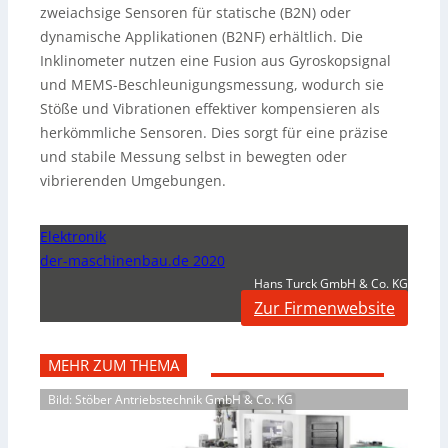
zweiachsige Sensoren für statische (B2N) oder
dynamische Applikationen (B2NF) erhältlich. Die
Inklinometer nutzen eine Fusion aus Gyroskopsignal
und MEMS-Beschleunigungsmessung, wodurch sie
Stöße und Vibrationen effektiver kompensieren als
herkömmliche Sensoren. Dies sorgt für eine präzise
und stabile Messung selbst in bewegten oder
vibrierenden Umgebungen.
Elektronik
der-maschinenbau.de 2020
Hans Turck GmbH & Co. KG
Zur Firmenwebsite
MEHR ZUM THEMA
Bild: Stöber Antriebstechnik GmbH & Co. KG