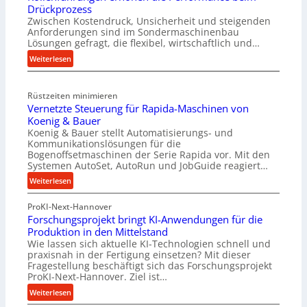
Drückprozess
A
Zwischen Kostendruck, Unsicherheit und steigenden
b
Anforderungen sind im Sondermaschinenbau
o
Lösungen gefragt, die flexibel, wirtschaftlich und…
u
:
Weiterlesen
t
R
A
o
u
Rüstzeiten minimieren
l
t
Vernetzte Steuerung für Rapida-Maschinen von
l
o
Koenig & Bauer
e
m
Koenig & Bauer stellt Automatisierungs- und
n
a
Kommunikationslösungen für die
f
t
Bogenoffsetmaschinen der Serie Rapida vor. Mit den
ü
Systemen AutoSet, AutoRun und JobGuide reagiert…
i
h
o
:
Weiterlesen
r
n
V
u
e
ProKI-Next-Hannover
e
n
x
Forschungsprojekt bringt KI-Anwendungen für die
r
g
Produktion in den Mittelstand
p
n
e
Wie lassen sich aktuelle KI-Technologien schnell und
a
e
n
praxisnah in der Fertigung einsetzen? Mit dieser
n
t
Fragestellung beschäftigt sich das Forschungsprojekt
e
d
z
ProKI-Next-Hannover. Ziel ist…
r
i
t
:
Weiterlesen
h
e
e
F
ö