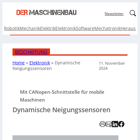
Linked
Newsletter
Robotik
Mechanik
Elektrik
Elektronik
Software
Mechatronik
Herausf
BESCHAFFUNG
Home
»
Elektronik
»
Dynamische
11. November
2024
Neigungssensoren
Mit CANopen-Schnittstelle für mobile
Maschinen
Dynamische Neigungssensoren