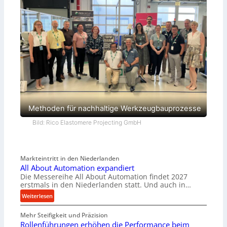
Methoden für nachhaltige Werkzeugbauprozesse
Bild: Rico Elastomere Projecting GmbH
Markteintritt in den Niederlanden
All About Automation expandiert
Die Messereihe All About Automation findet 2027
erstmals in den Niederlanden statt. Und auch in…
:
Weiterlesen
A
Mehr Steifigkeit und Präzision
l
Rollenführungen erhöhen die Performance beim
l