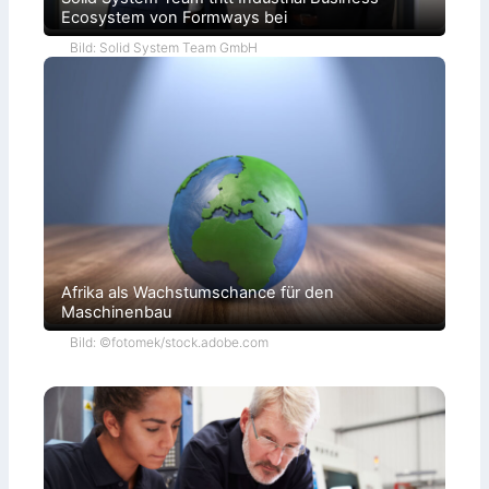
Ecosystem von Formways bei
Bild: Solid System Team GmbH
Afrika als Wachstumschance für den
Maschinenbau
Bild: ©fotomek/stock.adobe.com