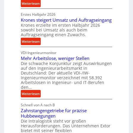
i
c
:
Weiterlesen
n
k
P
d
p
Erstes Halbjahr 2026
r
e
r
Krones steigert Umsatz und Auftragseingang
ä
t
Krones erzielte im ersten Halbjahr 2026
o
z
r
sowohl bei Umsatz als auch beim
z
i
Auftragseingang einen Zuwachs.
i
e
s
e
:
Weiterlesen
s
e
b
K
s
u
u
VDI-Ingenieurmonitor
r
n
n
Mehr Arbeitslose, weniger Stellen
o
d
Die schwache Konjunktur zeigt Auswirkungen
d
n
l
auf den Ingenieurarbeitsmarkt in
H
e
a
Deutschland: Der aktuelle VDI-/IW-
y
s
n
Ingenieurmonitor verzeichnet mit 58.392
d
s
Arbeitslosen in Ingenieur- und IT-Berufen
g
r
t
den…
l
a
e
e
:
Weiterlesen
u
i
b
M
l
g
i
Schnell von A nach B
e
i
e
Zahnstangengetriebe für präzise
g
h
k
r
Hubbewegungen
e
r
i
t
Die Intralogistik steht vor großen
K
A
m
Herausforderungen. Das Unternehmen Extor
U
u
r
bietet mit seiner flexiblen
V
m
g
b