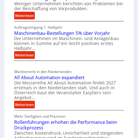
z
t
Weniger Unternehmen berichten von Problemen bei
e
t
der Beschaffung von Vorprodukten.
s
W
e
c
:
Weiterlesen
e
i
M
h
r
l
Auftragseingang 1. Halbjahr
a
e
k
Maschinenbau-Bestellungen 5% über Vorjahr
t
e
W
z
Die Unternehmen im Maschinen- und Anlagenbau
e
n
i
können in Summe auf ein leicht positives erstes
e
r
e
r
Halbjahr…
u
i
i
t
:
Weiterlesen
g
a
n
s
M
l
b
a
c
v
a
Markteintritt in den Niederlanden
s
h
e
u
All About Automation expandiert
c
a
r
p
Die Messereihe All About Automation findet 2027
h
s
f
erstmals in den Niederlanden statt. Und auch in
r
i
o
Österreich baut der Veranstalter Easyfairs sein
t
o
n
Angebot…
r
z
z
e
g
:
Weiterlesen
e
n
e
u
A
i
b
s
n
Mehr Steifigkeit und Präzision
l
g
a
s
g
Rollenführungen erhöhen die Performance beim
l
t
u
e
Drückprozess
e
A
-
s
Zwischen Kostendruck, Unsicherheit und steigenden
n
b
B
Anforderungen sind im Sondermaschinenbau
i