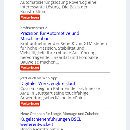
Automatisierungslösung RoverLog eine
e
s
e
e
interessante Lösung. Die Basis der
r
a
l
Konstruktion…
i
g
t
g
t
:
Weiterlesen
l
z
Z
e
s
a
e
u
Kraftsensorserie
w
l
h
i
n
Präzision für Automotive und
i
o
n
c
d
s
Maschinenbau
n
s
t
h
A
Kraftaufnehmer der Serie K von GTM stehen
d
e
a
für hohe Präzision, Stabilität und
u
e
n
,
Vielseitigkeit. Ihre robuste Ausführung,
g
f
t
w
hervorragende Linearität und kompakte
e
t
r
e
Bauweise machen…
n
r
g
i
n
:
Weiterlesen
e
a
P
e
i
t
r
g
b
g
Jetzt auch als Web-App
r
ä
s
i
e
e
Digitaler Werkzeugkreislauf
z
e
e
i
Coscom zeigt im Rahmen der Fachmesse
f
r
b
s
i
AMB in Stuttgart seine touchfähige
ü
S
e
i
Anwendungsoberfläche InfoPoint.
n
f
r
t
o
ü
:
g
Weiterlesen
n
r
e
r
D
f
a
a
l
p
i
ü
Neue Optionen für Länge, Montage und Zubehör
n
r
g
u
l
r
ä
Kugelschienenführungen BSCL
i
g
A
e
e
z
t
weiterentwickelt
u
U
i
n
a
t
Bosch Rexroth hat die