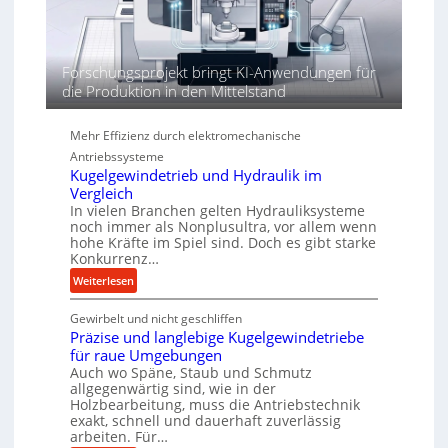
h
r
e
n
d
Forschungsprojekt bringt KI-Anwendungen für
i
die Produktion in den Mittelstand
e
P
e
Mehr Effizienz durch elektromechanische
r
Antriebssysteme
f
Kugelgewindetrieb und Hydraulik im
o
Vergleich
In vielen Branchen gelten Hydrauliksysteme
r
noch immer als Nonplusultra, vor allem wenn
m
hohe Kräfte im Spiel sind. Doch es gibt starke
a
Konkurrenz…
n
:
Weiterlesen
c
K
e
Gewirbelt und nicht geschliffen
u
b
Präzise und langlebige Kugelgewindetriebe
g
e
für raue Umgebungen
e
i
Auch wo Späne, Staub und Schmutz
l
m
allgegenwärtig sind, wie in der
g
D
Holzbearbeitung, muss die Antriebstechnik
e
exakt, schnell und dauerhaft zuverlässig
r
w
arbeiten. Für…
ü