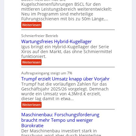
s
l
m
o
Kugelschienenführungen BSCL für den
e
e
m
g
mittleren Leistungsbereich weiterentwickelt:
H
r
o
Neu im Programm sind mehrteilige
u
e
W
t
b
Führungsschienen mit bis zu 50m Länge,…
e
i
b
b
r
v
:
Weiterlesen
u
e
k
e
K
w
n
z
u
u
e
Schmierfreier Betrieb
e
n
g
g
g
u
d
Wartungsfreies Hybrid-Kugellager
e
e
u
g
M
l
Igus bringt ein Hybrid-Kugellager der Serie
n
k
n
a
s
Xiros auf den Markt, das ohne Schmiermittel
g
r
s
c
funktioniert.
e
e
c
h
n
i
h
:
Weiterlesen
i
s
i
W
e
l
n
a
n
Auftragseingang steigt um 7%
a
e
r
e
u
Trumpf erzielt Umsatz knapp über Vorjahr
n
t
n
f
b
u
Trumpf hat die vorläufigen Zahlen für das
f
a
n
ü
Geschäftsjahr 2025/26 vorgelegt. Demnach
u
g
h
wurde ein Umsatz von 4,3Mrd.€ erzielt,
s
r
dieser lag damit in etwa…
f
u
:
r
Weiterlesen
n
T
e
g
r
i
e
Maschinenbau: Forschungsförderung
u
e
n
braucht mehr Tempo und weniger
m
s
B
Bürokratie
p
H
S
f
y
Der Maschinenbau investiert stark in
C
e
b
L
Forschung, wird aber durch kleinteilige