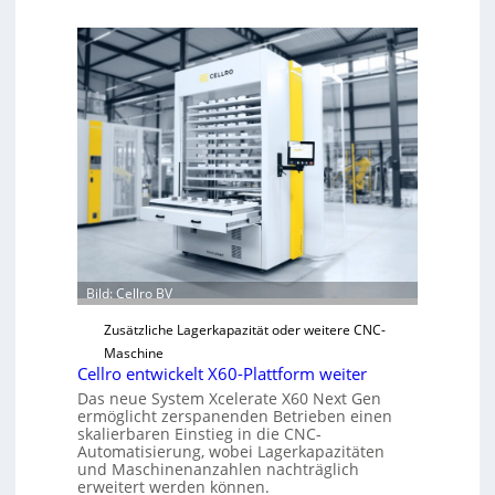
e
c
h
a
n
i
s
c
h
e
r
Ü
b
Bild: Cellro BV
e
Zusätzliche Lagerkapazität oder weitere CNC-
r
Maschine
l
Cellro entwickelt X60-Plattform weiter
a
Das neue System Xcelerate X60 Next Gen
s
ermöglicht zerspanenden Betrieben einen
t
skalierbaren Einstieg in die CNC-
Automatisierung, wobei Lagerkapazitäten
s
und Maschinenanzahlen nachträglich
c
erweitert werden können.