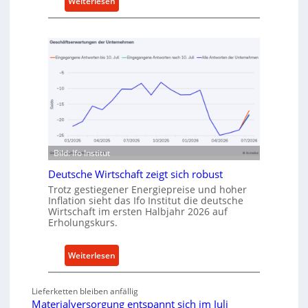
:
Weiterlesen
a
M
u
e
f
t
v
h
o
o
n
d
I
e
n
n
d
f
u
ü
s
Bild: Ifo Institut
r
t
n
Deutsche Wirtschaft zeigt sich robust
r
a
Trotz gestiegener Energiepreise und hoher
i
Inflation sieht das Ifo Institut die deutsche
c
e
Wirtschaft im ersten Halbjahr 2026 auf
h
Erholungskurs.
-
h
E
a
r
:
Weiterlesen
l
s
D
t
a
e
i
Lieferketten bleiben anfällig
t
u
g
Materialversorgung entspannt sich im Juli