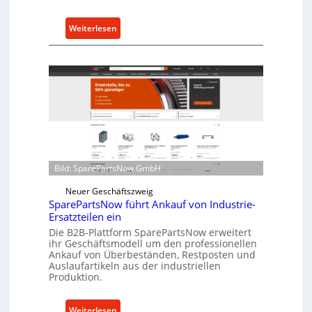
h
u
:
Weiterlesen
t
C
z
e
f
l
ü
l
r
r
i
o
n
e
d
n
i
t
r
Bild: SparePartsNow GmbH
w
e
i
Neuer Geschäftszweig
k
c
SparePartsNow führt Ankauf von Industrie-
t
Ersatzteilen ein
k
e
Die B2B-Plattform SparePartsNow erweitert
e
A
ihr Geschäftsmodell um den professionellen
l
n
Ankauf von Überbeständen, Restposten und
t
Auslaufartikeln aus der industriellen
t
Produktion.
X
r
6
i
0
:
Weiterlesen
e