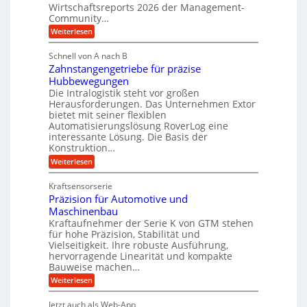
s
g
Wirtschaftsreports 2026 der Management-
r
t
Community…
l
a
e
:
e
Weiterlesen
u
M
i
b
e
l
g
Schnell von A nach B
i
n
i
e
Zahnstangengetriebe für präzise
s
g
k
c
r
Hubbewegungen
e
h
i
Die Intralogistik steht vor großen
t
K
e
Herausforderungen. Das Unternehmen Extor
m
U
n
u
bietet mit seiner flexiblen
V
a
m
g
Automatisierungslösung RoverLog eine
u
e
s
e
interessante Lösung. Die Basis der
c
r
a
h
Konstruktion…
l
i
g
t
:
g
Weiterlesen
n
l
Z
z
e
Z
a
e
u
e
Kraftsensorserie
w
h
i
i
n
Präzision für Automotive und
n
i
t
c
s
Maschinenbau
d
e
n
t
h
Kraftaufnehmer der Serie K von GTM stehen
n
A
d
a
v
für hohe Präzision, Stabilität und
u
n
e
o
Vielseitigkeit. Ihre robuste Ausführung,
g
f
n
t
hervorragende Linearität und kompakte
e
K
t
Bauweise machen…
r
n
I
r
g
i
:
Weiterlesen
w
e
a
P
i
e
t
r
c
g
Jetzt auch als Web-App
b
r