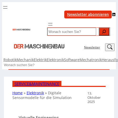
LinkedIn
Newsletter abonnieren
Search
LinkedIn
Newsletter
Robotik
Mechanik
Elektrik
Elektronik
Software
Mechatronik
Herausf
Search
SERVICE&MAINTENANCE
Home
»
Elektronik
»
Digitale
13.
Oktober
Sensormodelle für die Simulation
2025
Virtuelle Engineering