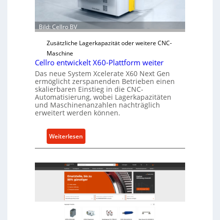
r
r
Ü
b
Bild: Cellro BV
e
Zusätzliche Lagerkapazität oder weitere CNC-
r
Maschine
l
Cellro entwickelt X60-Plattform weiter
a
Das neue System Xcelerate X60 Next Gen
s
ermöglicht zerspanenden Betrieben einen
t
skalierbaren Einstieg in die CNC-
Automatisierung, wobei Lagerkapazitäten
s
und Maschinenanzahlen nachträglich
c
erweitert werden können.
h
u
:
Weiterlesen
t
C
z
e
f
l
ü
l
r
r
i
o
n
e
d
n