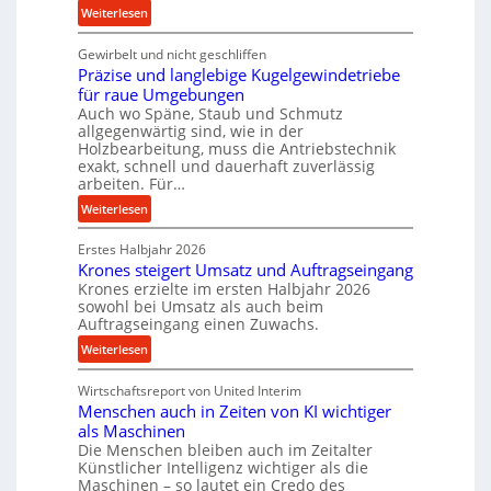
:
Weiterlesen
M
l
K
i
t
Gewirbelt und nicht geschliffen
u
t
r
Präzise und langlebige Kugelgewindetriebe
g
t
a
für raue Umgebungen
e
e
s
Auch wo Späne, Staub und Schmutz
l
l
c
allgegenwärtig sind, wie in der
g
s
h
Holzbearbeitung, muss die Antriebstechnik
e
exakt, schnell und dauerhaft zuverlässig
t
a
w
arbeiten. Für…
a
l
i
n
l
:
Weiterlesen
n
d
s
P
d
e
Erstes Halbjahr 2026
r
e
Krones steigert Umsatz und Auftragseingang
n
ä
t
Krones erzielte im ersten Halbjahr 2026
s
z
r
sowohl bei Umsatz als auch beim
o
i
Auftragseingang einen Zuwachs.
i
r
s
e
:
Weiterlesen
e
e
b
K
n
u
u
Wirtschaftsreport von United Interim
r
n
n
Menschen auch in Zeiten von KI wichtiger
o
d
d
als Maschinen
n
l
Die Menschen bleiben auch im Zeitalter
H
e
a
Künstlicher Intelligenz wichtiger als die
y
s
n
Maschinen – so lautet ein Credo des
d