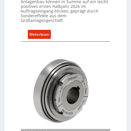
Anlagenbau können in Summe auf ein leicht
positives erstes Halbjahr 2026 im
Auftragseingang blicken, geprägt durch
Sondereffekte aus dem
Großanlagengeschäft.
:
Weiterlesen
M
a
s
c
h
i
n
e
n
b
a
u
-
B
e