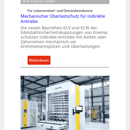
Bild: Enemac GmbH
s
t
Für Lebensmittel- und Getränkeindustrie
e
Mechanischer Überlastschutz für indirekte
l
Antriebe
l
Die neuen Baureihen ECV und ECW der
u
Edelstahlsicherheitskupplungen von Enemac
schützen indirekte Antriebe mit Ketten oder
n
Zahnriemen mechanisch vor
g
Drehmomentspitzen und Überlastungen.
e
n
:
Weiterlesen
5
M
%
e
ü
c
b
h
e
a
r
n
V
i
o
s
r
c
j
h
a
e
h