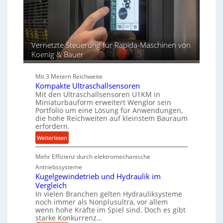
r
e
g
t
s
e
s
n
f
ü
Vernetzte Steuerung für Rapida-Maschinen von
r
Koenig & Bauer
d
i
Mit 3 Metern Reichweite
e
Kompakte Ultraschallsensoren
P
Mit den Ultraschallsensoren U1KM in
r
Miniaturbauform erweitert Wenglor sein
o
Portfolio um eine Lösung für Anwendungen,
die hohe Reichweiten auf kleinstem Bauraum
d
erfordern.
u
k
:
Weiterlesen
t
K
i
Mehr Effizienz durch elektromechanische
o
o
m
Antriebssysteme
n
p
Kugelgewindetrieb und Hydraulik im
i
Vergleich
a
In vielen Branchen gelten Hydrauliksysteme
n
k
noch immer als Nonplusultra, vor allem
d
t
wenn hohe Kräfte im Spiel sind. Doch es gibt
e
e
starke Konkurrenz…
n
U