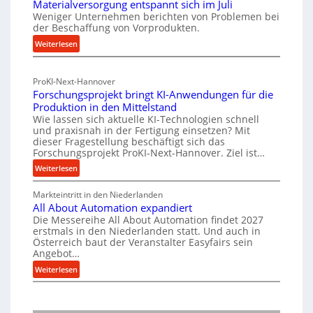
Materialversorgung entspannt sich im Juli
l
s
r
Weniger Unternehmen berichten von Problemen bei
l
t
der Beschaffung von Vorprodukten.
n
e
r
a
:
Weiterlesen
n
i
M
c
f
e
a
ü
h
-
ProKI-Next-Hannover
t
h
h
Forschungsprojekt bringt KI-Anwendungen für die
E
e
r
a
Produktion in den Mittelstand
r
r
u
l
Wie lassen sich aktuelle KI-Technologien schnell
i
s
n
und praxisnah in der Fertigung einsetzen? Mit
t
a
g
a
dieser Fragestellung beschäftigt sich das
i
l
e
Forschungsprojekt ProKI-Next-Hannover. Ziel ist…
t
g
v
n
z
:
Weiterlesen
e
e
e
F
t
r
W
r
Markteintritt in den Niederlanden
o
e
s
h
e
All About Automation expandiert
r
i
o
ö
r
Die Messereihe All About Automation findet 2027
s
l
r
erstmals in den Niederlanden statt. Und auch in
h
k
c
e
Österreich baut der Veranstalter Easyfairs sein
g
e
h
z
Angebot…
n
u
n
u
e
:
n
Weiterlesen
d
e
n
u
A
g
i
i
g
g
l
e
e
n
s
b
l
n
P