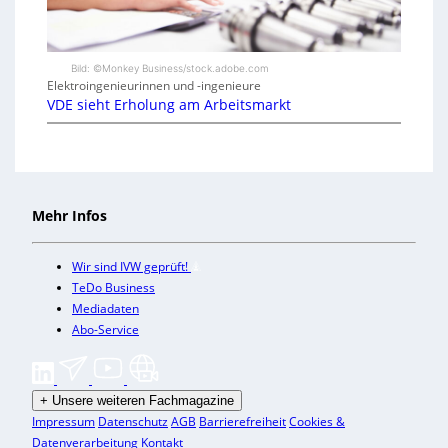
Bild: ©Monkey Business/stock.adobe.com
Elektroingenieurinnen und -ingenieure
VDE sieht Erholung am Arbeitsmarkt
Mehr Infos
Wir sind IVW geprüft!
TeDo Business
Mediadaten
Abo-Service
+
Unsere weiteren Fachmagazine
Impressum
Datenschutz
AGB
Barrierefreiheit
Cookies &
Datenverarbeitung
Kontakt