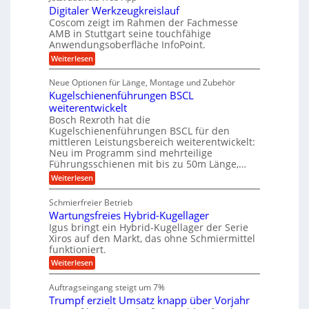
ä
h
i
s
Digitaler Werkzeugkreislauf
e
z
t
e
e
i
Coscom zeigt im Rahmen der Fachmesse
i
f
b
s
g
AMB in Stuttgart seine touchfähige
i
e
ü
i
e
Anwendungsoberfläche InfoPoint.
f
n
o
r
r
ü
:
Weiterlesen
n
g
a
r
r
D
f
l
a
p
a
i
ü
s
Neue Optionen für Länge, Montage und Zubehör
r
n
g
r
M
u
ä
Kugelschienenführungen BSCL
i
A
a
g
e
z
t
weiterentwickelt
u
s
i
a
U
t
c
Bosch Rexroth hat die
s
l
o
h
m
Kugelschienenführungen BSCL für den
e
e
m
i
mittleren Leistungsbereich weiterentwickelt:
g
H
r
o
n
Neu im Programm sind mehrteilige
u
W
e
t
e
b
Führungsschienen mit bis zu 50m Länge,…
e
i
n
b
b
r
v
:
Weiterlesen
u
e
k
e
K
w
z
n
u
u
e
Schmierfreier Betrieb
e
n
g
g
g
u
d
Wartungsfreies Hybrid-Kugellager
e
u
e
g
M
l
Igus bringt ein Hybrid-Kugellager der Serie
n
k
a
n
s
Xiros auf den Markt, das ohne Schmiermittel
g
r
s
c
funktioniert.
e
e
c
h
n
i
h
:
Weiterlesen
i
s
i
W
e
l
n
a
n
Auftragseingang steigt um 7%
a
e
r
e
u
Trumpf erzielt Umsatz knapp über Vorjahr
n
t
n
f