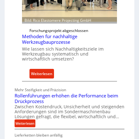
w
N
e
o
i
w
Bild: Rico Elastomere Projecting GmbH
t
f
e
Forschungsprojekt abgeschlossen
ü
r
Methoden für nachhaltige
h
Werkzeugbauprozesse
r
Wie lassen sich Nachhaltigkeitsziele im
t
Werkzeugbau systematisch und
A
wirtschaftlich umsetzen?
n
k
:
Weiterlesen
a
M
u
e
f
Mehr Steifigkeit und Präzision
t
Rollenführungen erhöhen die Performance beim
v
h
Drückprozess
o
o
Zwischen Kostendruck, Unsicherheit und steigenden
n
Anforderungen sind im Sondermaschinenbau
d
I
Lösungen gefragt, die flexibel, wirtschaftlich und…
e
n
:
Weiterlesen
n
d
R
f
Lieferketten bleiben anfällig
o
u
ü