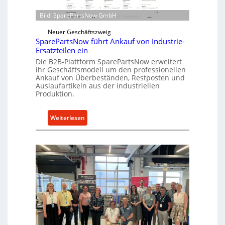
i
t
r
Bild: SparePartsNow GmbH
w
e
i
Neuer Geschäftszweig
k
c
SparePartsNow führt Ankauf von Industrie-
t
Ersatzteilen ein
k
e
Die B2B-Plattform SparePartsNow erweitert
e
A
ihr Geschäftsmodell um den professionellen
l
n
Ankauf von Überbeständen, Restposten und
t
Auslaufartikeln aus der industriellen
t
Produktion.
X
r
6
i
0
:
Weiterlesen
e
-
S
b
P
p
e
l
a
a
r
t
e
t
P
f
a
o
r
r
t
m
s