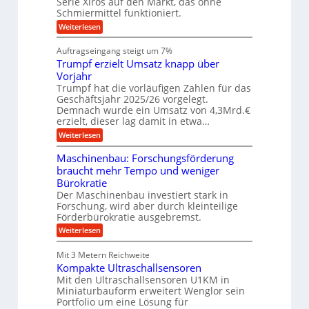
Serie Xiros auf den Markt, das ohne
e
e
c
c
n
Schmiermittel funktioniert.
i
h
h
s
i
:
Weiterlesen
i
l
n
W
e
a
e
a
n
Auftragseingang steigt um 7%
u
n
r
e
f
Trumpf erzielt Umsatz knapp über
b
t
n
a
u
Vorjahr
f
u
n
ü
Trumpf hat die vorläufigen Zahlen für das
g
h
Geschäftsjahr 2025/26 vorgelegt.
s
r
Demnach wurde ein Umsatz von 4,3Mrd.€
f
u
erzielt, dieser lag damit in etwa…
r
n
e
g
:
Weiterlesen
i
e
T
e
n
r
Maschinenbau: Forschungsförderung
s
B
u
braucht mehr Tempo und weniger
H
S
m
y
Bürokratie
C
p
b
L
f
Der Maschinenbau investiert stark in
r
w
e
Forschung, wird aber durch kleinteilige
i
e
r
Förderbürokratie ausgebremst.
d
i
z
-
:
t
Weiterlesen
i
K
M
e
e
u
a
r
l
Mit 3 Metern Reichweite
g
s
e
t
Kompakte Ultraschallsensoren
e
c
n
U
l
h
Mit den Ultraschallsensoren U1KM in
t
m
l
i
w
s
Miniaturbauform erweitert Wenglor sein
a
n
i
a
Portfolio um eine Lösung für
g
e
c
t