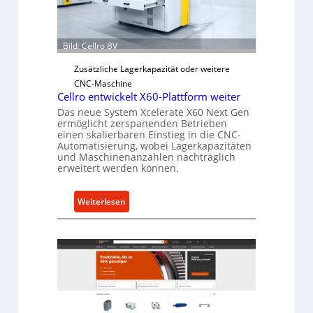
e
r
Ü
Bild: Cellro BV
b
Zusätzliche Lagerkapazität oder weitere
e
CNC-Maschine
r
Cellro entwickelt X60-Plattform weiter
l
Das neue System Xcelerate X60 Next Gen
a
ermöglicht zerspanenden Betrieben
s
einen skalierbaren Einstieg in die CNC-
Automatisierung, wobei Lagerkapazitäten
t
und Maschinenanzahlen nachträglich
s
erweitert werden können.
c
h
:
Weiterlesen
u
C
t
e
z
l
f
l
ü
r
r
o
i
e
n