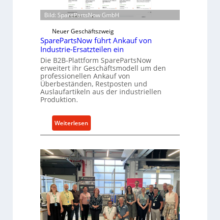
n
d
t
Bild: SparePartsNow GmbH
i
w
r
Neuer Geschäftszweig
i
e
SparePartsNow führt Ankauf von
c
k
Industrie-Ersatzteilen ein
k
t
Die B2B-Plattform SparePartsNow
e
erweitert ihr Geschäftsmodell um den
e
professionellen Ankauf von
l
A
Überbeständen, Restposten und
t
n
Auslaufartikeln aus der industriellen
X
t
Produktion.
6
r
0
i
:
Weiterlesen
-
e
S
P
b
p
l
e
a
a
r
t
e
t
P
f
a
o
r
r
t