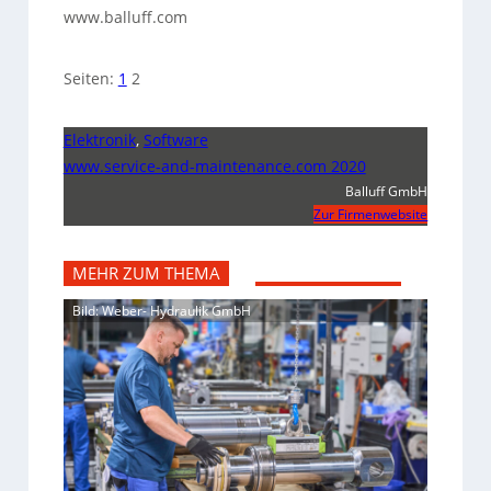
www.balluff.com
Seiten:
1
2
Elektronik
,
Software
www.service-and-maintenance.com 2020
Balluff GmbH
Zur Firmenwebsite
MEHR ZUM THEMA
Bild: Weber- Hydraulik GmbH