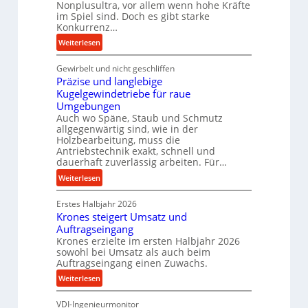
r
Nonplusultra, vor allem wenn hohe Kräfte
m
im Spiel sind. Doch es gibt starke
Konkurrenz…
a
n
:
Weiterlesen
c
K
e
Gewirbelt und nicht geschliffen
u
b
Präzise und langlebige
g
e
Kugelgewindetriebe für raue
e
i
Umgebungen
l
Auch wo Späne, Staub und Schmutz
m
g
allgegenwärtig sind, wie in der
D
e
Holzbearbeitung, muss die
r
w
Antriebstechnik exakt, schnell und
ü
i
dauerhaft zuverlässig arbeiten. Für…
c
n
:
Weiterlesen
k
d
P
p
e
Erstes Halbjahr 2026
r
r
t
Krones steigert Umsatz und
ä
o
r
Auftragseingang
z
z
i
Krones erzielte im ersten Halbjahr 2026
i
e
sowohl bei Umsatz als auch beim
e
s
Auftragseingang einen Zuwachs.
s
b
e
s
u
:
Weiterlesen
u
n
K
n
d
VDI-Ingenieurmonitor
r
d