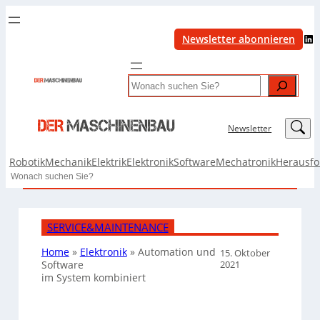
LinkedIn
Newsletter abonnieren
Search
LinkedIn
Newsletter
Robotik
Mechanik
Elektrik
Elektronik
Software
Mechatronik
Herausf
Search
SERVICE&MAINTENANCE
Home
»
Elektronik
»
Automation und
15. Oktober
2021
Software
im System kombiniert