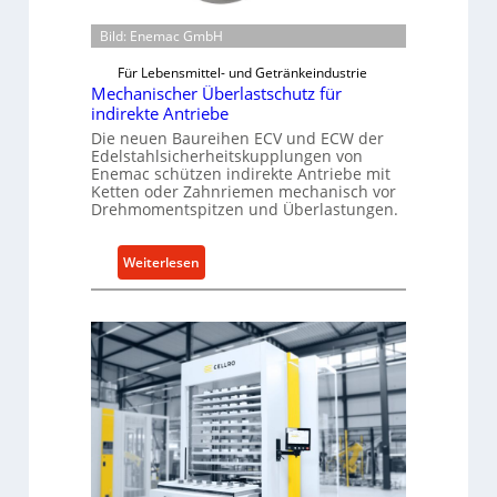
Bild: Enemac GmbH
Für Lebensmittel- und Getränkeindustrie
Mechanischer Überlastschutz für
indirekte Antriebe
Die neuen Baureihen ECV und ECW der
Edelstahlsicherheitskupplungen von
Enemac schützen indirekte Antriebe mit
Ketten oder Zahnriemen mechanisch vor
Drehmomentspitzen und Überlastungen.
:
Weiterlesen
M
e
c
h
a
n
i
s
c
h