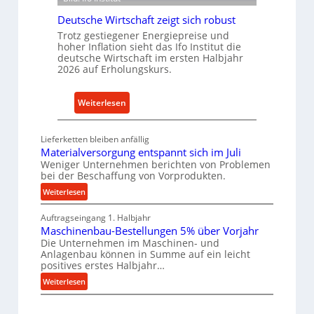
u
r
s
Deutsche Wirtschaft zeigt sich robust
n
t
Trotz gestiegener Energiepreise und
a
hoher Inflation sieht das Ifo Institut die
r
c
deutsche Wirtschaft im ersten Halbjahr
i
2026 auf Erholungskurs.
h
e
h
-
a
:
Weiterlesen
E
l
D
r
t
e
s
Lieferketten bleiben anfällig
i
u
a
Materialversorgung entspannt sich im Juli
g
t
Weniger Unternehmen berichten von Problemen
t
e
bei der Beschaffung von Vorprodukten.
s
z
W
c
:
Weiterlesen
t
e
M
h
e
Auftragseingang 1. Halbjahr
a
r
e
i
Maschinenbau-Bestellungen 5% über Vorjahr
t
k
W
l
Die Unternehmen im Maschinen- und
e
z
i
e
Anlagenbau können in Summe auf ein leicht
r
e
r
positives erstes Halbjahr…
n
i
u
t
:
Weiterlesen
e
a
g
s
M
i
l
b
a
c
v
n