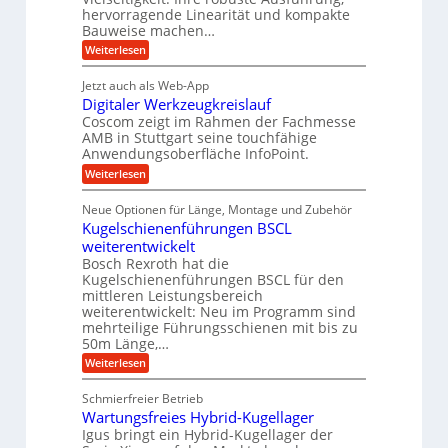
g
f
w
r
hervorragende Linearität und kompakte
e
t
e
i
Bauweise machen…
n
r
g
n
e
:
Weiterlesen
e
a
P
i
b
t
r
g
g
e
Jetzt auch als Web-App
r
ä
s
i
e
f
Digitaler Werkzeugkreislauf
z
e
e
i
Coscom zeigt im Rahmen der Fachmesse
r
ü
b
s
i
AMB in Stuttgart seine touchfähige
S
r
e
i
Anwendungsoberfläche InfoPoint.
n
f
t
r
o
ü
:
g
Weiterlesen
n
e
a
r
D
f
a
l
u
p
i
ü
Neue Optionen für Länge, Montage und Zubehör
n
r
g
l
e
r
ä
Kugelschienenführungen BSCL
i
g
A
e
U
z
t
weiterentwickelt
u
i
n
m
a
t
Bosch Rexroth hat die
s
l
o
g
Kugelschienenführungen BSCL für den
e
e
m
e
mittleren Leistungsbereich
H
r
o
weiterentwickelt: Neu im Programm sind
u
b
W
t
b
mehrteilige Führungsschienen mit bis zu
e
i
u
b
r
50m Länge,…
v
n
e
k
e
:
Weiterlesen
w
z
g
u
K
e
e
n
e
u
g
u
Schmierfreier Betrieb
d
g
n
u
g
M
Wartungsfreies Hybrid-Kugellager
e
n
k
a
l
Igus bringt ein Hybrid-Kugellager der
g
r
s
s