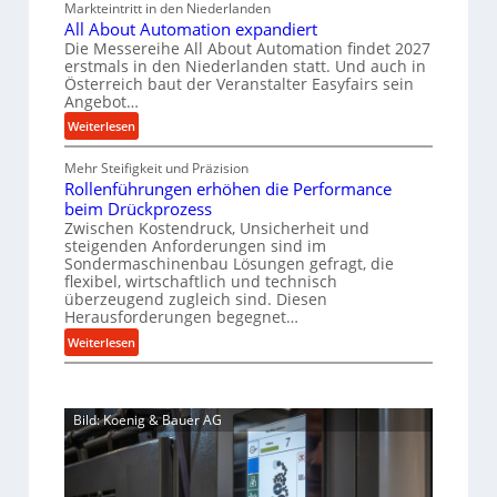
Markteintritt in den Niederlanden
s
a
h
e
All About Automation expandiert
c
u
a
r
Die Messereihe All About Automation findet 2027
h
s
p
f
erstmals in den Niederlanden statt. Und auch in
i
o
Österreich baut der Veranstalter Easyfairs sein
r
t
n
Angebot…
r
o
z
e
g
:
Weiterlesen
z
e
n
u
A
e
i
b
n
Mehr Steifigkeit und Präzision
l
s
g
a
g
Rollenführungen erhöhen die Performance
l
s
t
u
e
beim Drückprozess
A
e
-
s
Zwischen Kostendruck, Unsicherheit und
n
b
B
steigenden Anforderungen sind im
i
t
o
Sondermaschinenbau Lösungen gefragt, die
e
s
c
u
flexibel, wirtschaftlich und technisch
s
p
h
t
überzeugend zugleich sind. Diesen
t
a
Herausforderungen begegnet…
A
r
e
n
u
o
:
Weiterlesen
l
n
t
R
b
l
t
o
o
u
u
s
m
l
s
n
i
Bild: Koenig & Bauer AG
a
l
g
t
c
t
e
e
h
i
n
n
i
o
f
5