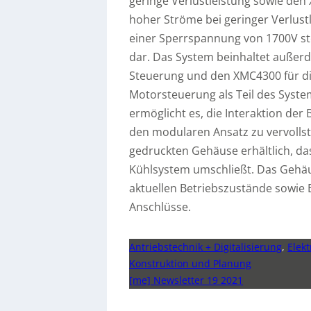
geringe Verlustleistung sowie de
hoher Ströme bei geringer Verlus
einer Sperrspannung von 1700V ste
dar. Das System beinhaltet außerd
Steuerung und den XMC4300 für di
Motorsteuerung als Teil des Syste
ermöglicht es, die Interaktion der
den modularen Ansatz zu vervollst
gedruckten Gehäuse erhältlich, d
Kühlsystem umschließt. Das Gehäu
aktuellen Betriebszustände sowie 
Anschlüsse.
Antriebstechnik + Digitalisierung
,
Elekt
Konstruktion und Planung
[me] Newsletter 19 2021