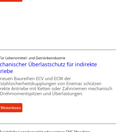
M
a
s
c
h
i
n
e
n
Für Lebensmittel- und Getränkeindustrie
b
hanischer Überlastschutz für indirekte
a
riebe
u
-
 neuen Baureihen ECV und ECW der
lstahlsicherheitskupplungen von Enemac schützen
B
irekte Antriebe mit Ketten oder Zahnriemen mechanisch
e
 Drehmomentspitzen und Überlastungen.
s
t
:
Weiterlesen
e
M
l
e
l
c
u
Zusätzliche Lagerkapazität oder weitere CNC-Maschine