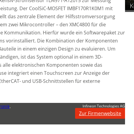
n Xensiv-Stromsensor TLI4971-A120T5 zur Messung
K
tleistung. Der CoolSiC-MOSFET IMBF170R1K0M1 mit
llt das zentrale Element der Hilfsstromversorgung
em zwei Mikrocontroller – den XMC4800 für die
e Kommunikation. Hierfür wurde ein Softwarepaket zur
ms vorinstalliert. Die Kombination der Komponenten
 Bauteile in einem einzigen Design zu evaluieren. Um
ändigen, ist das System optional in einem 3D-
as alle elektronischen Komponenten sowie das
se integriert einen Touchscreen zur Anzeige der
EtherCAT- und USB-Schnittstellen für externe
ronik
,
Infineon Technologies AG
Zur Firmenwebsite