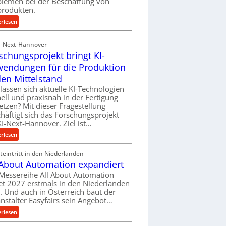
blemen bei der Beschaffung von
f
produkten.
ü
:
erlesen
h
M
r
a
I-Next-Hannover
u
t
schungsprojekt bringt KI-
n
e
endungen für die Produktion
g
r
e
den Mittelstand
i
n
lassen sich aktuelle KI-Technologien
a
e
ell und praxisnah in der Fertigung
l
r
etzen? Mit dieser Fragestellung
v
h
häftigt sich das Forschungsprojekt
e
I-Next-Hannover. Ziel ist…
ö
r
h
:
erlesen
s
e
F
o
n
eintritt in den Niederlanden
o
r
d
 About Automation expandiert
r
g
i
s
Messereihe All About Automation
u
e
et 2027 erstmals in den Niederlanden
c
n
P
t. Und auch in Österreich baut der
h
g
nstalter Easyfairs sein Angebot…
e
u
e
r
n
:
erlesen
n
f
g
A
t