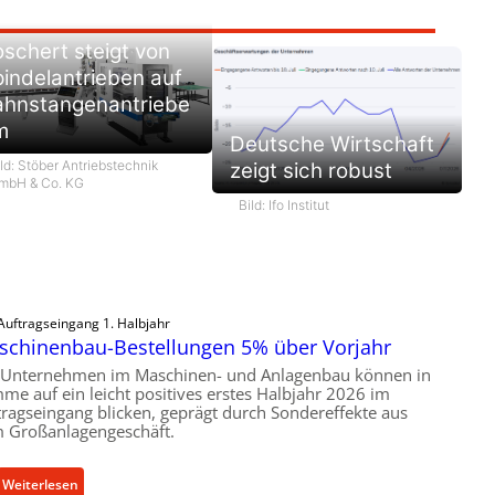
schert steigt von
indelantrieben auf
ahnstangenantriebe
m
Deutsche Wirtschaft
ld: Stöber Antriebstechnik
zeigt sich robust
mbH & Co. KG
Bild: Ifo Institut
Auftragseingang 1. Halbjahr
schinenbau-Bestellungen 5% über Vorjahr
 Unternehmen im Maschinen- und Anlagenbau können in
me auf ein leicht positives erstes Halbjahr 2026 im
tragseingang blicken, geprägt durch Sondereffekte aus
 Großanlagengeschäft.
:
Weiterlesen