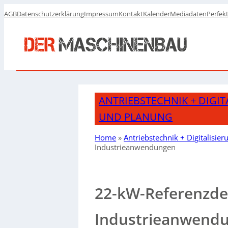
AGB
Datenschutzerklärung
Impressum
Kontakt
Kalender
Mediadaten
Perfek
ANTRIEBSTECHNIK + DIGIT
UND PLANUNG
Home
»
Antriebstechnik + Digitalisier
Industrieanwendungen
22-kW-Referenzde
Industrieanwend