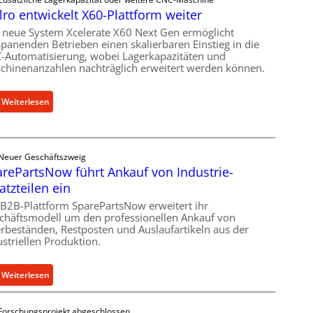
h
n
lro entwickelt X60-Plattform weiter
a
g
n
 neue System Xcelerate X60 Next Gen ermöglicht
e
spanenden Betrieben einen skalierbaren Einstieg in die
i
n
-Automatisierung, wobei Lagerkapazitäten und
s
5
chinenanzahlen nachträglich erweitert werden können.
c
%
h
ü
:
Weiterlesen
e
b
C
r
e
e
Ü
r
l
b
V
Neuer Geschäftszweig
l
e
o
rePartsNow führt Ankauf von Industrie-
r
r
r
atzteilen ein
o
l
j
e
 B2B-Plattform SparePartsNow erweitert ihr
a
a
chäftsmodell um den professionellen Ankauf von
n
s
h
rbeständen, Restposten und Auslaufartikeln aus der
t
t
r
ustriellen Produktion.
w
s
i
c
:
Weiterlesen
c
h
S
k
u
p
e
t
Forschungsprojekt abgeschlossen