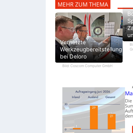
MEHR ZUM THEMA
Bo
Sp
Z
u
Vernetzte
Bi
Werkzeugbereitstellung
G
bei Deloro
Bild: Coscom Computer GmbH
Ma
Die
Sum
Auf
dem