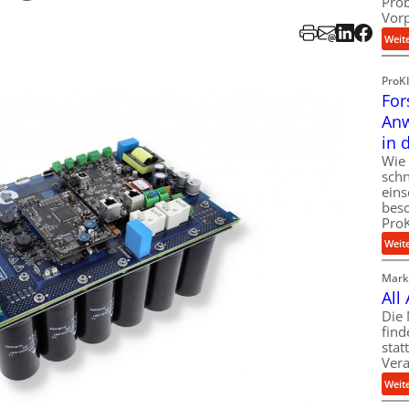
Pro
Vor
Weit
ProK
For
Anw
in 
Wie 
schn
eins
besc
ProK
Weit
Markt
All
Die 
find
stat
Vera
Weit