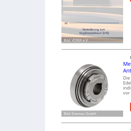
Bild: VDMA e.V.
Mec
Ant
Die
Ede
ind
vor
Bild: Enemac GmbH