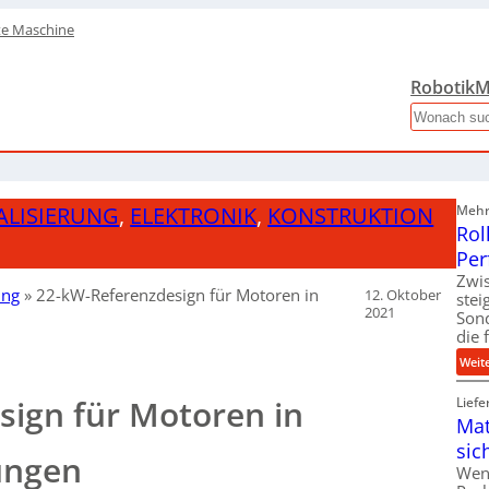
te Maschine
Robotik
M
Search
ALISIERUNG
,
ELEKTRONIK
,
KONSTRUKTION
Mehr 
Rol
Per
Zwis
ung
»
22-kW-Referenzdesign für Motoren in
12. Oktober
ste
2021
Son
die 
Weit
sign für Motoren in
Liefe
Mat
sic
ungen
Wen