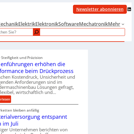
LinkedIn
Newsletter abonnieren
echanik
Elektrik
Elektronik
Software
Mechatronik
Mehr
Steifigkeit und Präzision
lenführungen erhöhen die
formance beim Drückprozess
chen Kostendruck, Unsicherheit und
igenden Anforderungen sind im
dermaschinenbau Lösungen gefragt,
flexibel, wirtschaftlich und…
:
erlesen
R
rketten bleiben anfällig
o
erialversorgung entspannt
l
l
h im Juli
e
iger Unternehmen berichten von
n