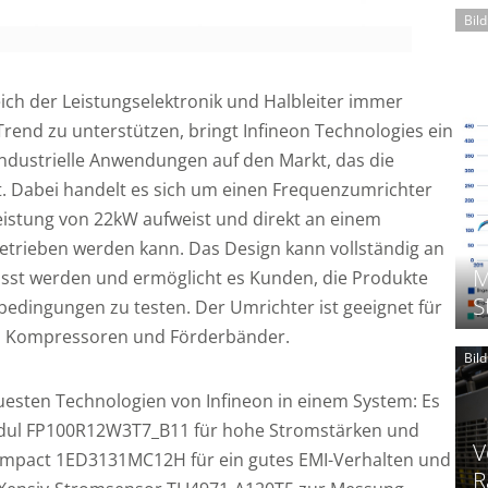
Bil
ch der Leistungselektronik und Halbleiter immer
rend zu unterstützen, bringt Infineon Technologies ein
industrielle Anwendungen auf den Markt, das die
rt. Dabei handelt es sich um einen Frequenzumrichter
eistung von 22kW aufweist und direkt an einem
betrieben werden kann. Das Design kann vollständig an
M
sst werden und ermöglicht es Kunden, die Produkte
S
bedingungen zu testen. Der Umrichter ist geeignet für
, Kompressoren und Förderbänder.
Bil
uesten Technologien von Infineon in einem System: Es
dul FP100R12W3T7_B11 für hohe Stromstärken und
V
Compact 1ED3131MC12H für ein gutes EMI-Verhalten und
R