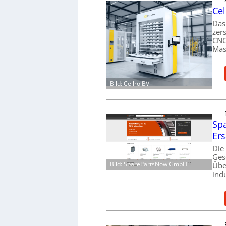
Cel
Das
zer
CNC
Mas
Bild: Cellro BV
Spa
Ers
Die
Ges
Bild: SparePartsNow GmbH
Übe
ind