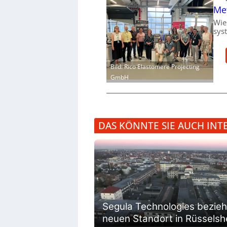
Me
Wie
sys
Bild: Rico Elastomere Projecting
GmbH
DAS KÖNNTE SIE AUCH INT
Segula Technologies bezieh
neuen Standort in Rüsselsh