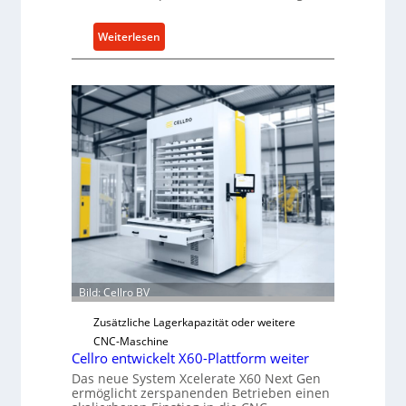
e
:
Weiterlesen
n
M
5
e
%
c
ü
h
b
a
e
n
r
i
V
s
o
c
r
h
j
e
a
r
h
Ü
r
Bild: Cellro BV
b
e
Zusätzliche Lagerkapazität oder weitere
r
CNC-Maschine
Cellro entwickelt X60-Plattform weiter
l
Das neue System Xcelerate X60 Next Gen
a
ermöglicht zerspanenden Betrieben einen
s