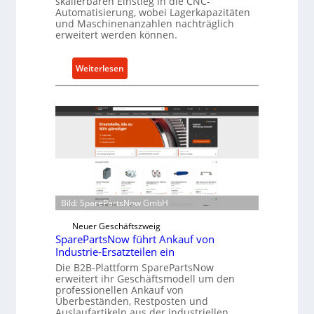
skalierbaren Einstieg in die CNC-
t
Automatisierung, wobei Lagerkapazitäten
und Maschinenanzahlen nachträglich
s
erweitert werden können.
c
h
u
:
Weiterlesen
t
C
z
e
f
l
ü
l
r
r
i
o
n
e
d
n
i
t
Bild: SparePartsNow GmbH
r
w
Neuer Geschäftszweig
e
i
SparePartsNow führt Ankauf von
k
c
Industrie-Ersatzteilen ein
t
k
Die B2B-Plattform SparePartsNow
e
e
erweitert ihr Geschäftsmodell um den
A
l
professionellen Ankauf von
Überbeständen, Restposten und
n
t
Auslaufartikeln aus der industriellen