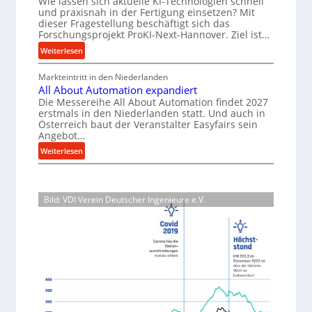
Wie lassen sich aktuelle KI-Technologien schnell
t
s
i
n
und praxisnah in der Fertigung einsetzen? Mit
i
a
a
g
dieser Fragestellung beschäftigt sich das
g
l
t
e
Forschungsprojekt ProKI-Next-Hannover. Ziel ist…
v
e
n
z
:
Weiterlesen
e
e
W
t
F
r
r
e
e
Markteintritt in den Niederlanden
o
s
h
All About Automation expandiert
r
r
i
o
ö
Die Messereihe All About Automation findet 2027
s
k
l
r
erstmals in den Niederlanden statt. Und auch in
h
c
z
e
Österreich baut der Veranstalter Easyfairs sein
g
e
h
e
Angebot…
n
u
n
u
u
e
:
n
Weiterlesen
d
n
g
A
g
i
i
g
l
e
b
e
n
s
l
n
P
a
p
Bild: VDI Verein Deutscher Ingenieure e.V.
A
t
e
u
r
b
s
r
p
o
o
p
f
j
r
u
a
o
e
o
t
n
r
k
z
A
n
m
t
e
u
t
a
b
s
t
s
n
r
s
o
i
c