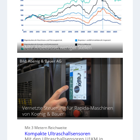
i
m
c
e
e
n
a
h
b
g
t
i
e
t
i
m
i
K
o
J
m
I
n
u
D
-
e
l
r
A
x
i
Mehr Arbeitslose, weniger Stellen
ü
n
p
c
w
a
k
e
Bild: Koenig & Bauer AG
n
p
n
d
r
d
i
o
u
e
z
n
r
e
g
t
s
e
s
n
Vernetzte Steuerung für Rapida-Maschinen
f
von Koenig & Bauer
ü
r
d
Mit 3 Metern Reichweite
i
Kompakte Ultraschallsensoren
e
Mit den Ultraschallsensoren U1KM in