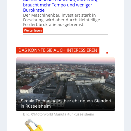
s
B
u
braucht mehr Tempo und weniger
H
S
m
y
Bürokratie
C
p
b
L
f
Der Maschinenbau investiert stark in
r
w
e
Forschung, wird aber durch kleinteilige
i
e
r
Förderbürokratie ausgebremst.
d
i
z
-
:
t
Weiterlesen
i
K
M
e
e
u
a
r
l
g
s
e
t
e
c
n
U
DAS KÖNNTE SIE AUCH INTERESSIEREN
l
h
t
m
l
i
w
s
a
n
i
a
g
e
c
t
e
n
k
z
r
b
e
k
a
l
n
u
t
a
:
p
F
p
o
ü
r
b
s
e
Segula Technologies bezieht neuen Standort
c
r
in Rüsselsheim
h
V
u
o
Bild: ©Motorworld Manufaktur Rüsselsheim
n
r
g
j
s
a
f
h