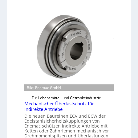
a
s
c
h
i
n
e
n
b
a
u
-
B
e
Bild: Enemac GmbH
s
Für Lebensmittel- und Getränkeindustrie
t
Mechanischer Überlastschutz für
e
indirekte Antriebe
l
Die neuen Baureihen ECV und ECW der
l
Edelstahlsicherheitskupplungen von
u
Enemac schützen indirekte Antriebe mit
Ketten oder Zahnriemen mechanisch vor
n
Drehmomentspitzen und Überlastungen.
g