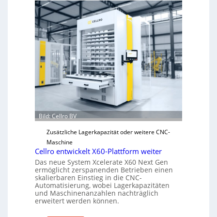
c
h
a
n
i
s
c
h
e
r
Ü
Bild: Cellro BV
b
e
Zusätzliche Lagerkapazität oder weitere CNC-
r
Maschine
l
Cellro entwickelt X60-Plattform weiter
a
Das neue System Xcelerate X60 Next Gen
s
ermöglicht zerspanenden Betrieben einen
skalierbaren Einstieg in die CNC-
t
Automatisierung, wobei Lagerkapazitäten
s
und Maschinenanzahlen nachträglich
c
erweitert werden können.
h