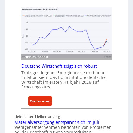
u
e
f
t
v
h
o
o
n
d
I
e
n
n
d
f
u
ü
Bild: Ifo Institut
s
r
t
Deutsche Wirtschaft zeigt sich robust
n
r
a
Trotz gestiegener Energiepreise und hoher
i
Inflation sieht das Ifo Institut die deutsche
c
Wirtschaft im ersten Halbjahr 2026 auf
e
h
Erholungskurs.
-
h
E
a
:
r
Weiterlesen
l
D
s
t
e
a
i
Lieferketten bleiben anfällig
u
t
Materialversorgung entspannt sich im Juli
g
t
z
Weniger Unternehmen berichten von Problemen
e
bei der Beschaffung von Vorprodukten.
s
t