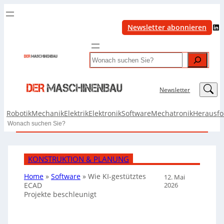
LinkedIn
Newsletter abonnieren
Search
LinkedIn
Newsletter
Robotik
Mechanik
Elektrik
Elektronik
Software
Mechatronik
Herausf
Search
KONSTRUKTION & PLANUNG
Home
»
Software
»
Wie KI-gestütztes
12. Mai
2026
ECAD
Projekte beschleunigt