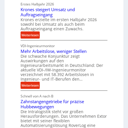
d
Erstes Halbjahr 2026
r
p
e
Krones steigert Umsatz und
ä
r
t
Auftragseingang
z
o
r
Krones erzielte im ersten Halbjahr 2026
i
z
i
sowohl bei Umsatz als auch beim
s
e
Auftragseingang einen Zuwachs.
e
e
s
b
:
Weiterlesen
u
s
u
K
n
n
VDI-Ingenieurmonitor
r
d
d
Mehr Arbeitslose, weniger Stellen
o
l
Die schwache Konjunktur zeigt
H
n
a
Auswirkungen auf den
y
e
n
Ingenieurarbeitsmarkt in Deutschland: Der
d
s
g
aktuelle VDI-/IW-Ingenieurmonitor
r
s
verzeichnet mit 58.392 Arbeitslosen in
l
a
t
Ingenieur- und IT-Berufen den…
e
u
e
:
b
Weiterlesen
l
i
M
i
i
g
Schnell von A nach B
e
g
k
e
Zahnstangengetriebe für präzise
h
e
i
r
Hubbewegungen
r
K
m
t
Die Intralogistik steht vor großen
A
u
Herausforderungen. Das Unternehmen Extor
V
U
r
g
bietet mit seiner flexiblen
e
m
b
e
Automatisierungslösung RoverLog eine
r
s