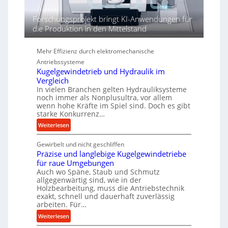
n
d
Forschungsprojekt bringt KI-Anwendungen für
i
die Produktion in den Mittelstand
e
P
Mehr Effizienz durch elektromechanische
e
Antriebssysteme
r
Kugelgewindetrieb und Hydraulik im
f
Vergleich
o
In vielen Branchen gelten Hydrauliksysteme
r
noch immer als Nonplusultra, vor allem
m
wenn hohe Kräfte im Spiel sind. Doch es gibt
a
starke Konkurrenz…
n
:
Weiterlesen
c
K
e
Gewirbelt und nicht geschliffen
u
b
Präzise und langlebige Kugelgewindetriebe
g
e
für raue Umgebungen
e
i
Auch wo Späne, Staub und Schmutz
l
m
allgegenwärtig sind, wie in der
g
Holzbearbeitung, muss die Antriebstechnik
D
e
exakt, schnell und dauerhaft zuverlässig
r
w
arbeiten. Für…
ü
i
:
Weiterlesen
c
n
P
k