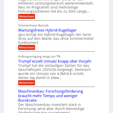
e
m
e
mittleren Leistungsbereich weiterentwickelt:
H
r
o
Neu im Programm sind mehrteilige
u
b
W
t
b
Führungsschienen mit bis zu 50m Länge,…
e
i
u
b
r
v
:
Weiterlesen
n
e
k
e
K
w
z
g
u
u
e
Schmierfreier Betrieb
e
n
e
g
g
u
d
Wartungsfreies Hybrid-Kugellager
e
n
u
g
M
l
Igus bringt ein Hybrid-Kugellager der Serie
n
k
a
s
Xiros auf den Markt, das ohne Schmiermittel
g
r
s
c
funktioniert.
e
e
c
h
n
i
h
:
Weiterlesen
i
s
i
W
e
l
n
a
n
Auftragseingang steigt um 7%
a
e
r
e
u
Trumpf erzielt Umsatz knapp über Vorjahr
n
t
n
f
b
u
Trumpf hat die vorläufigen Zahlen für das
f
a
n
ü
Geschäftsjahr 2025/26 vorgelegt. Demnach
u
g
h
wurde ein Umsatz von 4,3Mrd.€ erzielt,
s
r
dieser lag damit in etwa…
f
u
:
r
Weiterlesen
n
T
e
g
r
i
e
Maschinenbau: Forschungsförderung
u
e
n
braucht mehr Tempo und weniger
m
s
B
Bürokratie
p
H
S
f
y
Der Maschinenbau investiert stark in
C
e
b
L
Forschung, wird aber durch kleinteilige
r
r
w
Förderbürokratie ausgebremst.