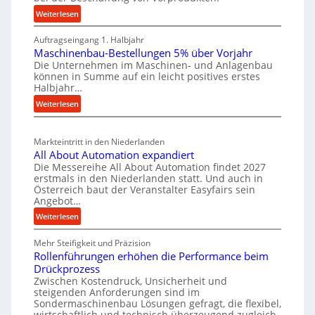
W
c
e
:
Weiterlesen
e
M
h
i
r
Auftragseingang 1. Halbjahr
a
e
l
k
Maschinenbau-Bestellungen 5% über Vorjahr
t
W
e
z
Die Unternehmen im Maschinen- und Anlagenbau
e
i
n
können in Summe auf ein leicht positives erstes
e
r
r
e
Halbjahr…
u
i
t
i
:
Weiterlesen
a
g
s
n
M
l
b
a
c
v
a
Markteintritt in den Niederlanden
s
h
e
u
All About Automation expandiert
c
a
r
Die Messereihe All About Automation findet 2027
p
h
s
f
erstmals in den Niederlanden statt. Und auch in
r
i
o
Österreich baut der Veranstalter Easyfairs sein
t
o
n
Angebot…
r
z
z
e
g
:
Weiterlesen
e
n
e
u
A
i
b
s
n
Mehr Steifigkeit und Präzision
l
g
a
g
s
Rollenführungen erhöhen die Performance beim
l
t
u
e
Drückprozess
e
A
-
s
Zwischen Kostendruck, Unsicherheit und
n
b
B
steigenden Anforderungen sind im
i
t
o
Sondermaschinenbau Lösungen gefragt, die flexibel,
e
s
c
u
wirtschaftlich und technisch überzeugend zugleich