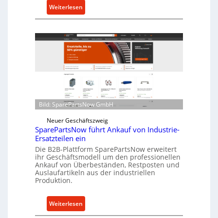
u
:
Weiterlesen
t
C
z
e
f
l
ü
l
r
r
i
o
n
e
d
n
i
t
r
Bild: SparePartsNow GmbH
w
e
i
Neuer Geschäftszweig
k
SparePartsNow führt Ankauf von Industrie-
c
t
Ersatzteilen ein
k
e
Die B2B-Plattform SparePartsNow erweitert
e
A
ihr Geschäftsmodell um den professionellen
l
Ankauf von Überbeständen, Restposten und
n
t
Auslaufartikeln aus der industriellen
t
Produktion.
X
r
6
i
0
:
Weiterlesen
e
-
S
b