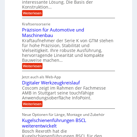
e
l
interessante Lösung. Die Basis der
g
a
Konstruktion…
i
g
l
t
t
e
:
Weiterlesen
e
z
Z
s
w
a
i
u
Kraftsensorserie
l
i
h
c
n
Präzision für Automotive und
o
n
n
h
d
s
Maschinenbau
s
d
t
A
Kraftaufnehmer der Serie K von GTM stehen
e
e
a
für hohe Präzision, Stabilität und
u
n
,
t
Vielseitigkeit. Ihre robuste Ausführung,
g
f
w
r
hervorragende Linearität und kompakte
e
t
e
i
Bauweise machen…
n
r
g
n
e
:
Weiterlesen
e
a
P
i
b
t
r
g
g
e
Jetzt auch als Web-App
r
ä
s
i
e
f
Digitaler Werkzeugkreislauf
z
e
e
i
Coscom zeigt im Rahmen der Fachmesse
r
ü
b
s
i
AMB in Stuttgart seine touchfähige
S
r
e
i
Anwendungsoberfläche InfoPoint.
n
f
t
r
o
ü
:
g
Weiterlesen
n
e
a
r
D
f
a
l
u
p
i
ü
Neue Optionen für Länge, Montage und Zubehör
n
r
g
l
e
r
ä
Kugelschienenführungen BSCL
i
g
A
e
U
z
t
weiterentwickelt
u
i
n
m
a
t
Bosch Rexroth hat die
s
l
o
g
Kugelschienenführungen BSCL für den
e