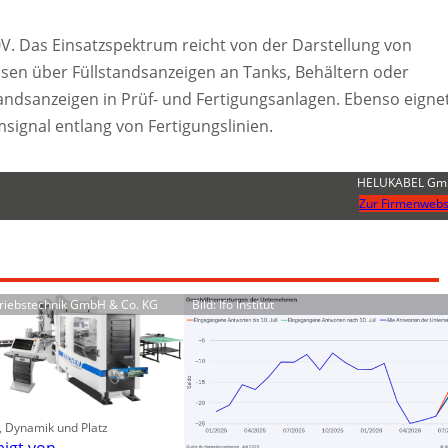
V. Das Einsatzspektrum reicht von der Darstellung von
ssen über Füllstandsanzeigen an Tanks, Behältern oder
ndsanzeigen in Prüf- und Fertigungsanlagen. Ebenso eigne
msignal entlang von Fertigungslinien.
HELUKABEL G
Zur Firmenwebs
ntriebstechnik GmbH & Co. KG
Bild: Ifo Institut
t, Dynamik und Platz
eigt von