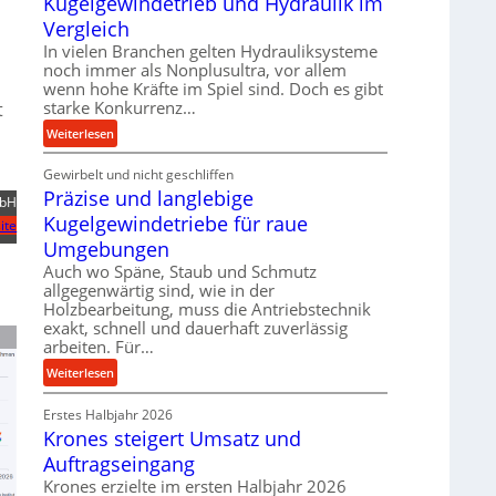
Kugelgewindetrieb und Hydraulik im
i
a
Vergleich
n
k
In vielen Branchen gelten Hydrauliksysteme
d
t
noch immer als Nonplusultra, vor allem
e
e
wenn hohe Kräfte im Spiel sind. Doch es gibt
n
U
starke Konkurrenz…
t
M
l
:
Weiterlesen
i
t
K
t
r
Gewirbelt und nicht geschliffen
u
t
a
Präzise und langlebige
g
mbH
e
s
e
Kugelgewindetriebe für raue
ite
l
c
l
Umgebungen
s
h
g
Auch wo Späne, Staub und Schmutz
t
a
e
allgegenwärtig sind, wie in der
a
l
w
Holzbearbeitung, muss die Antriebstechnik
n
l
i
exakt, schnell und dauerhaft zuverlässig
d
s
n
arbeiten. Für…
e
d
:
Weiterlesen
n
e
P
s
t
Erstes Halbjahr 2026
r
o
r
Krones steigert Umsatz und
ä
r
i
z
Auftragseingang
e
e
i
n
Krones erzielte im ersten Halbjahr 2026
b