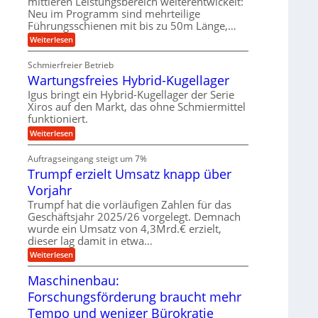
mittleren Leistungsbereich weiterentwickelt:
t
W
b
i
Neu im Programm sind mehrteilige
e
e
e
v
Führungsschienen mit bis zu 50m Länge,…
r
n
w
e
k
e
:
Weiterlesen
u
z
g
K
n
e
u
u
d
u
Schmierfreier Betrieb
n
g
M
g
g
Wartungsfreies Hybrid-Kugellager
e
a
k
e
l
s
Igus bringt ein Hybrid-Kugellager der Serie
r
n
s
c
e
Xiros auf den Markt, das ohne Schmiermittel
c
h
i
funktioniert.
h
i
s
i
n
:
Weiterlesen
l
e
e
W
a
n
n
a
u
Auftragseingang steigt um 7%
e
b
r
f
n
a
Trumpf erzielt Umsatz knapp über
t
f
u
u
Vorjahr
ü
n
h
g
Trumpf hat die vorläufigen Zahlen für das
r
s
Geschäftsjahr 2025/26 vorgelegt. Demnach
u
f
wurde ein Umsatz von 4,3Mrd.€ erzielt,
n
r
g
dieser lag damit in etwa…
e
e
i
:
Weiterlesen
n
e
T
B
s
r
Maschinenbau:
S
H
u
C
y
Forschungsförderung braucht mehr
m
L
b
p
w
Tempo und weniger Bürokratie
r
f
e