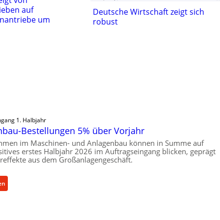
ieben auf
Deutsche Wirtschaft zeigt sich
nantriebe um
robust
ngang 1. Halbjahr
bau-Bestellungen 5% über Vorjahr
hmen im Maschinen- und Anlagenbau können in Summe auf
ositives erstes Halbjahr 2026 im Auftragseingang blicken, geprägt
reffekte aus dem Großanlagengeschäft.
:
en
M
a
s