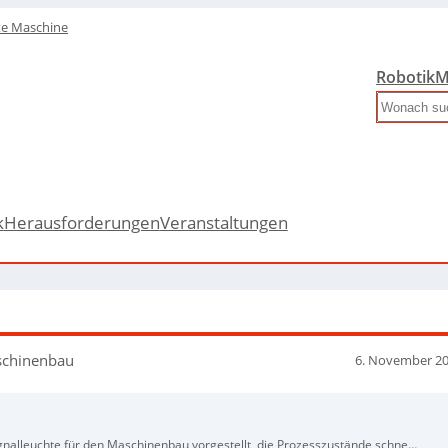
te Maschine
Robotik
M
Search
k
Herausforderungen
Veranstaltungen
aschinenbau
6. November 2
ignalleuchte für den Maschinenbau vorgestellt, die Prozesszustände schnell