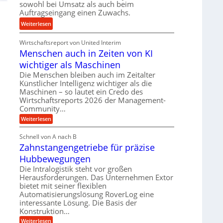
s
sowohl bei Umsatz als auch beim
u
e
Auftragseingang einen Zuwachs.
n
u
:
Weiterlesen
d
n
K
H
d
Wirtschaftsreport von United Interim
r
y
l
Menschen auch in Zeiten von KI
o
d
a
n
wichtiger als Maschinen
r
n
e
a
Die Menschen bleiben auch im Zeitalter
g
s
Künstlicher Intelligenz wichtiger als die
u
l
s
Maschinen – so lautet ein Credo des
l
e
Wirtschaftsreports 2026 der Management-
t
i
b
Community…
e
k
i
i
:
Weiterlesen
i
g
M
g
m
e
e
Schnell von A nach B
e
V
n
K
Zahnstangengetriebe für präzise
s
r
e
u
c
t
Hubbewegungen
r
h
g
U
e
Die Intralogistik steht vor großen
g
e
n
m
Herausforderungen. Das Unternehmen Extor
l
l
a
s
bietet mit seiner flexiblen
e
u
g
Automatisierungslösung RoverLog eine
a
c
i
e
interessante Lösung. Die Basis der
h
t
c
i
w
Konstruktion…
z
h
n
i
:
Weiterlesen
u
Z