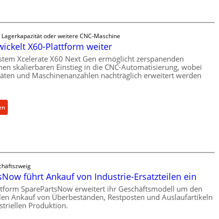
n
a
5
n
%
i
ü
s
e Lagerkapazität oder weitere CNC-Maschine
b
c
wickelt X60-Plattform weiter
e
h
stem Xcelerate X60 Next Gen ermöglicht zerspanenden
r
e
nen skalierbaren Einstieg in die CNC-Automatisierung, wobei
V
täten und Maschinenanzahlen nachträglich erweitert werden
r
o
Ü
r
b
j
e
:
en
a
r
C
h
l
e
r
a
l
s
l
t
r
häftszweig
s
o
Now führt Ankauf von Industrie-Ersatzteilen ein
c
e
h
ttform SparePartsNow erweitert ihr Geschäftsmodell um den
n
len Ankauf von Überbeständen, Restposten und Auslaufartikeln
u
t
striellen Produktion.
t
w
z