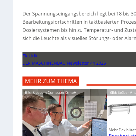
Der Spannungseingangsbereich liegt bei 18 bis 30
Bearbeitungsfortschritten in taktbasierten Proze
Dosiersystemen bis hin zu Temperatur- und Zusta
sich die Leuchte als visuelles Störungs- oder Alar
Elektrik
DER MASCHINENBAU Newsletter 44 2025
MEHR ZUM THEMA
Bild: Coscom Computer GmbH
Bild: Stöber A
Mehr Flexibilitä
Boschert st