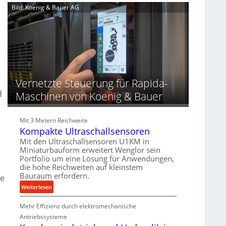
r
e
a
Bild: Koenig & Bauer AG
o
n
n
z
d
d
e
u
i
s
n
e
s
g
r
e
t
n
Vernetzte Steuerung für Rapida-
f
ü
d
Maschinen von Koenig & Bauer
r
d
i
Mit 3 Metern Reichweite
e
Kompakte Ultraschallsensoren
P
Mit den Ultraschallsensoren U1KM in
r
Miniaturbauform erweitert Wenglor sein
o
Portfolio um eine Lösung für Anwendungen,
die hohe Reichweiten auf kleinstem
d
Bauraum erfordern.
u
ie
k
:
Weiterlesen
t
K
i
Mehr Effizienz durch elektromechanische
o
o
m
Antriebssysteme
n
p