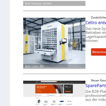
Bild: Enemac GmbH
Zusätzlich
Cellro ent
Das neue Sy
Betrieben ei
Lagerkapazi
können.
Weiterles
Bild: Cellro BV
Neuer Gesc
SpareParts
Die B2B-Pla
professionel
aus der indu