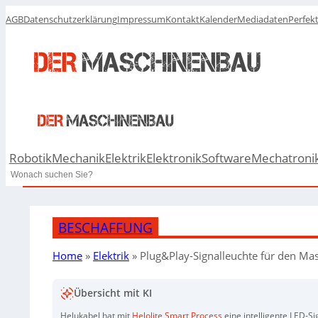
AGB
Datenschutzerklärung
Impressum
Kontakt
Kalender
Mediadaten
Perfek
Robotik
Mechanik
Elektrik
Elektronik
Software
Mechatroni
Search
BESCHAFFUNG
Home
»
Elektrik
»
Plug&Play-Signalleuchte für den M
Übersicht mit KI
Helukabel hat mit
Helolite Smart Process
eine intelligente LED-S