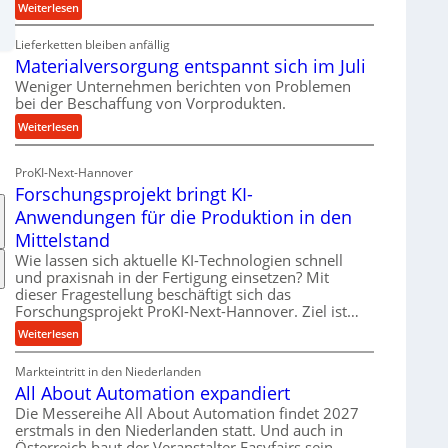
:
Weiterlesen
R
Lieferketten bleiben anfällig
o
Materialversorgung entspannt sich im Juli
l
l
Weniger Unternehmen berichten von Problemen
bei der Beschaffung von Vorprodukten.
e
n
:
Weiterlesen
f
M
ü
a
ProKI-Next-Hannover
h
t
Forschungsprojekt bringt KI-
r
e
Anwendungen für die Produktion in den
u
r
n
Mittelstand
i
g
Wie lassen sich aktuelle KI-Technologien schnell
a
e
und praxisnah in der Fertigung einsetzen? Mit
l
n
dieser Fragestellung beschäftigt sich das
v
Forschungsprojekt ProKI-Next-Hannover. Ziel ist…
e
e
r
:
Weiterlesen
r
h
F
s
ö
Markteintritt in den Niederlanden
o
o
h
All About Automation expandiert
r
r
e
s
g
Die Messereihe All About Automation findet 2027
n
erstmals in den Niederlanden statt. Und auch in
c
u
d
Österreich baut der Veranstalter Easyfairs sein
h