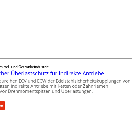
c
h
i
n
e
n
b
a
u
-
B
mittel- und Getränkeindustrie
e
er Überlastschutz für indirekte Antriebe
s
aureihen ECV und ECW der Edelstahlsicherheitskupplungen von
t
tzen indirekte Antriebe mit Ketten oder Zahnriemen
vor Drehmomentspitzen und Überlastungen.
e
l
l
:
en
u
M
n
e
g
c
e
h