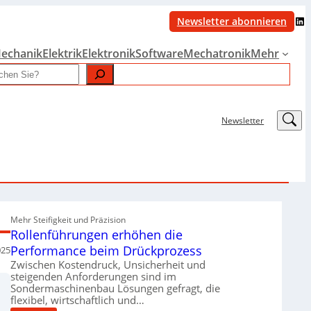
LinkedIn
Newsletter abonnieren
echanik
Elektrik
Elektronik
Software
Mechatronik
Mehr
LinkedIn
Newsletter
Mehr Steifigkeit und Präzision
Rollenführungen erhöhen die
Performance beim Drückprozess
025
Zwischen Kostendruck, Unsicherheit und
steigenden Anforderungen sind im
Sondermaschinenbau Lösungen gefragt, die
flexibel, wirtschaftlich und…