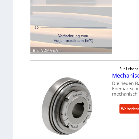
Bild: VDMA e.V.
Für Lebens
Mechanisch
Die neuen B
Enemac schü
mechanisch 
Weiterles