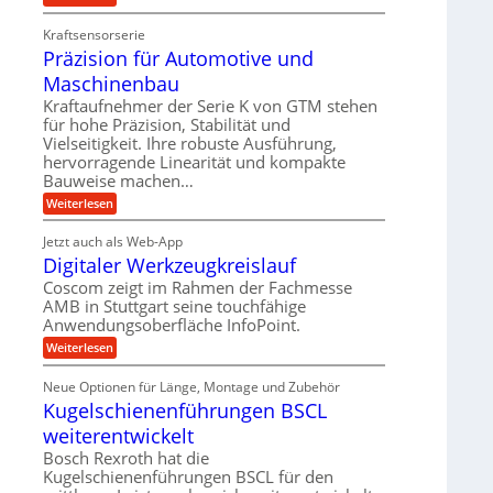
Z
n
e
n
a
i
d
Kraftsensorserie
d
h
t
e
Präzision für Automotive und
n
A
e
s
t
n
Maschinenbau
u
t
v
r
a
f
Kraftaufnehmer der Serie K von GTM stehen
o
i
n
für hohe Präzision, Stabilität und
n
t
g
e
K
Vielseitigkeit. Ihre robuste Ausführung,
r
e
I
b
hervorragende Linearität und kompakte
n
a
w
Bauweise machen…
e
g
i
g
e
f
c
:
Weiterlesen
s
t
h
P
ü
r
e
t
r
r
i
Jetzt auch als Web-App
i
ä
i
e
Digitaler Werkzeugkreislauf
g
r
z
n
b
e
i
a
Coscom zeigt im Rahmen der Fachmesse
e
g
r
s
f
u
AMB in Stuttgart seine touchfähige
a
i
a
ü
Anwendungsoberfläche InfoPoint.
l
e
o
n
r
s
n
U
:
Weiterlesen
p
g
M
f
D
r
m
a
ü
i
ä
s
Neue Optionen für Länge, Montage und Zubehör
r
g
g
z
c
A
Kugelschienenführungen BSCL
i
e
i
h
u
t
s
b
weiterentwickelt
i
t
a
e
n
o
u
l
Bosch Rexroth hat die
H
e
m
e
n
u
Kugelschienenführungen BSCL für den
n
o
r
b
g