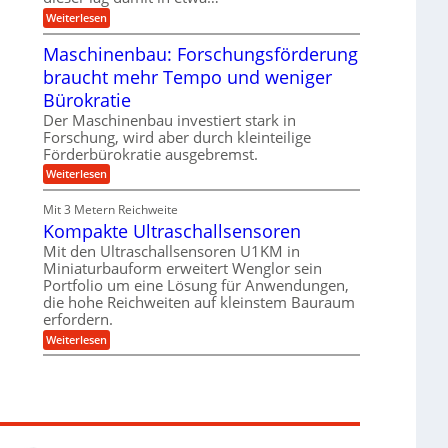
e
i
:
Weiterlesen
n
e
T
B
s
r
Maschinenbau: Forschungsförderung
S
H
u
C
y
braucht mehr Tempo und weniger
m
L
b
p
w
Bürokratie
r
f
e
i
e
Der Maschinenbau investiert stark in
i
d
r
t
Forschung, wird aber durch kleinteilige
-
z
e
Förderbürokratie ausgebremst.
K
i
r
u
e
:
Weiterlesen
e
g
l
M
n
e
t
a
t
Mit 3 Metern Reichweite
l
U
s
w
l
m
Kompakte Ultraschallsensoren
c
i
a
s
h
c
Mit den Ultraschallsensoren U1KM in
g
a
i
k
e
Miniaturbauform erweitert Wenglor sein
t
n
e
r
z
Portfolio um eine Lösung für Anwendungen,
e
l
k
n
die hohe Reichweiten auf kleinstem Bauraum
t
n
b
erfordern.
a
a
:
p
Weiterlesen
u
K
p
:
o
ü
F
m
b
o
p
e
r
a
r
s
k
V
c
t
o
h