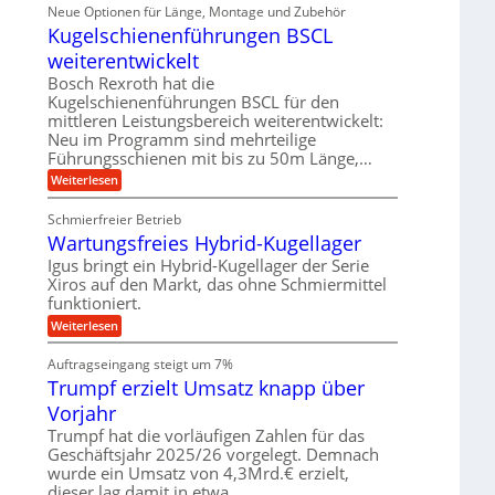
i
ä
Neue Optionen für Länge, Montage und Zubehör
r
g
g
n
z
A
Kugelschienenführungen BSCL
i
e
i
u
t
s
b
weiterentwickelt
t
a
e
o
u
l
Bosch Rexroth hat die
H
m
e
n
u
Kugelschienenführungen BSCL für den
o
r
b
mittleren Leistungsbereich weiterentwickelt:
g
t
W
b
i
Neu im Programm sind mehrteilige
e
e
e
v
Führungsschienen mit bis zu 50m Länge,…
r
w
n
e
k
e
:
Weiterlesen
u
z
g
K
n
e
u
u
d
u
Schmierfreier Betrieb
n
g
M
g
g
Wartungsfreies Hybrid-Kugellager
e
a
k
e
l
s
Igus bringt ein Hybrid-Kugellager der Serie
r
n
s
c
e
Xiros auf den Markt, das ohne Schmiermittel
c
h
i
funktioniert.
h
i
s
i
n
:
Weiterlesen
l
e
e
W
a
n
n
a
u
Auftragseingang steigt um 7%
e
b
r
f
n
a
Trumpf erzielt Umsatz knapp über
t
f
u
u
Vorjahr
ü
n
h
g
Trumpf hat die vorläufigen Zahlen für das
r
s
Geschäftsjahr 2025/26 vorgelegt. Demnach
u
f
wurde ein Umsatz von 4,3Mrd.€ erzielt,
n
r
g
dieser lag damit in etwa…
e