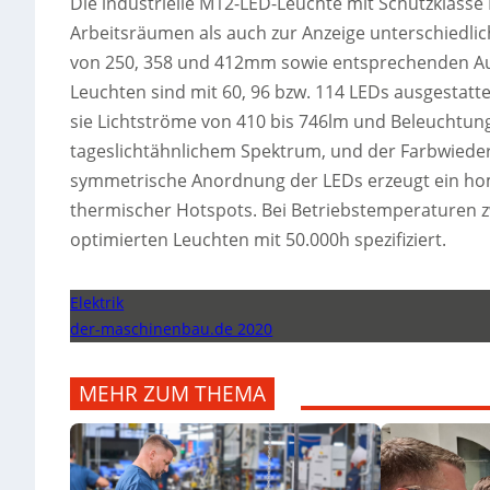
Die industrielle M12-LED-Leuchte mit Schutzklasse
Arbeitsräumen als auch zur Anzeige unterschiedlic
von 250, 358 und 412mm sowie entsprechenden Au
Leuchten sind mit 60, 96 bzw. 114 LEDs ausgestatt
sie Lichtströme von 410 bis 746lm und Beleuchtungs
tageslichtähnlichem Spektrum, und der Farbwiederg
symmetrische Anordnung der LEDs erzeugt ein hom
thermischer Hotspots. Bei Betriebstemperaturen z
optimierten Leuchten mit 50.000h spezifiziert.
Elektrik
der-maschinenbau.de 2020
MEHR ZUM THEMA