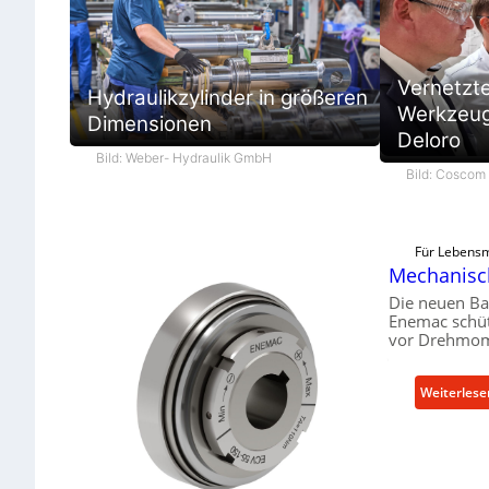
Vernetzt
Hydraulikzylinder in größeren
Werkzeugb
Dimensionen
Deloro
Bild: Weber- Hydraulik GmbH
Bild: Cosco
Für Lebensm
Mechanisch
Die neuen Ba
Enemac schüt
vor Drehmom
Weiterlese