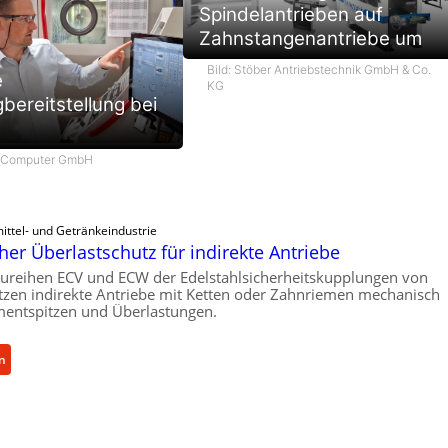
Spindelantrieben auf
Zahnstangenantriebe um
Bild: Stöber Antriebstechnik GmbH & Co.
e
KG
ereitstellung bei
m Computer GmbH
ittel- und Getränkeindustrie
er Überlastschutz für indirekte Antriebe
ureihen ECV und ECW der Edelstahlsicherheitskupplungen von
zen indirekte Antriebe mit Ketten oder Zahnriemen mechanisch
entspitzen und Überlastungen.
:
n
M
e
c
h