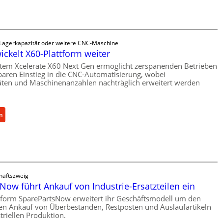
a
n
i
s
 Lagerkapazität oder weitere CNC-Maschine
c
ickelt X60-Plattform weiter
h
tem Xcelerate X60 Next Gen ermöglicht zerspanenden Betrieben
e
baren Einstieg in die CNC-Automatisierung, wobei
r
äten und Maschinenanzahlen nachträglich erweitert werden
Ü
b
e
:
n
r
C
l
e
a
l
s
l
t
r
s
häftszweig
o
c
Now führt Ankauf von Industrie-Ersatzteilen ein
e
h
n
tform SparePartsNow erweitert ihr Geschäftsmodell um den
u
len Ankauf von Überbeständen, Restposten und Auslaufartikeln
t
t
triellen Produktion.
w