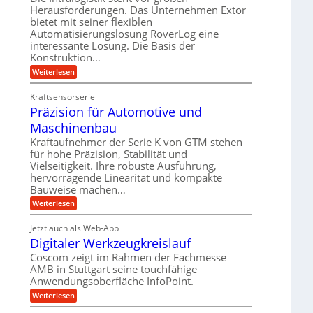
e
r
m
Herausforderungen. Das Unternehmen Extor
l
l
b
bietet mit seiner flexiblen
s
e
g
Automatisierungslösung RoverLog eine
e
a
i
e
interessante Lösung. Die Basis der
i
t
c
w
Konstruktion…
t
z
h
i
:
Weiterlesen
s
u
Z
n
l
n
a
d
Kraftsensorserie
o
h
d
Präzision für Automotive und
e
n
s
A
s
t
Maschinenbau
e
u
t
r
,
a
Kraftaufnehmer der Serie K von GTM stehen
f
i
n
w
für hohe Präzision, Stabilität und
t
g
e
Vielseitigkeit. Ihre robuste Ausführung,
e
r
e
b
hervorragende Linearität und kompakte
n
n
a
Bauweise machen…
e
g
i
g
e
f
:
Weiterlesen
g
s
t
P
ü
r
e
e
r
i
Jetzt auch als Web-App
r
r
ä
i
e
Digitaler Werkzeugkreislauf
r
z
S
n
b
i
a
Coscom zeigt im Rahmen der Fachmesse
e
t
g
s
f
AMB in Stuttgart seine touchfähige
u
i
e
a
ü
Anwendungsoberfläche InfoPoint.
o
e
l
r
n
n
:
U
Weiterlesen
p
l
g
f
D
r
m
ü
e