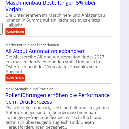
Maschinenbau-Bestellungen 5% über
t
e
Vorjahr
r
Die Unternehmen im Maschinen- und Anlagenbau
i
können in Summe auf ein leicht positives erstes
a
Halbjahr…
l
:
Weiterlesen
v
M
e
a
Markteintritt in den Niederlanden
r
s
All About Automation expandiert
s
c
Die Messereihe All About Automation findet 2027
o
h
erstmals in den Niederlanden statt. Und auch in
r
i
Österreich baut der Veranstalter Easyfairs sein
g
n
Angebot…
u
e
:
Weiterlesen
n
n
A
g
b
Mehr Steifigkeit und Präzision
l
e
a
Rollenführungen erhöhen die Performance
l
n
u
A
t
beim Drückprozess
-
b
s
Zwischen Kostendruck, Unsicherheit und steigenden
B
o
p
Anforderungen sind im Sondermaschinenbau
e
u
Lösungen gefragt, die flexibel, wirtschaftlich und
a
s
technisch überzeugend zugleich sind. Diesen
t
n
t
Herausforderungen begegnet…
A
n