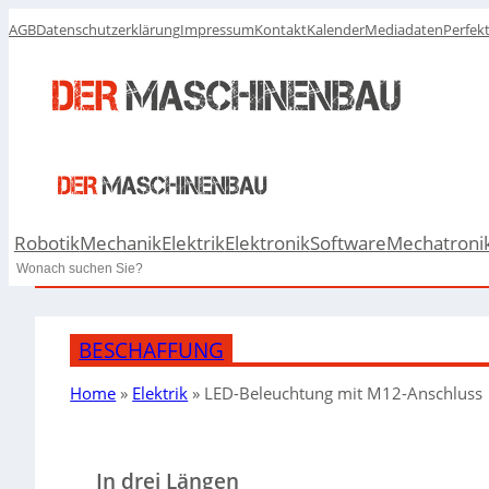
AGB
Datenschutzerklärung
Impressum
Kontakt
Kalender
Mediadaten
Perfek
Robotik
Mechanik
Elektrik
Elektronik
Software
Mechatroni
Search
BESCHAFFUNG
Home
»
Elektrik
»
LED-Beleuchtung mit M12-Anschluss
In drei Längen