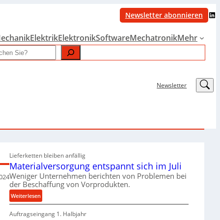
LinkedIn
Newsletter abonnieren
echanik
Elektrik
Elektronik
Software
Mechatronik
Mehr
LinkedIn
Newsletter
Lieferketten bleiben anfällig
Materialversorgung entspannt sich im Juli
Weniger Unternehmen berichten von Problemen bei
2024
der Beschaffung von Vorprodukten.
:
Weiterlesen
M
Auftragseingang 1. Halbjahr
a