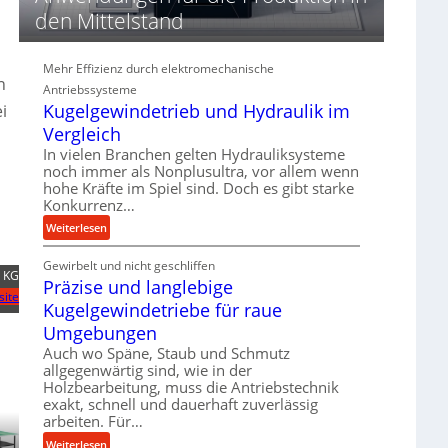
d
den Mittelstand
i
e
P
Mehr Effizienz durch elektromechanische
e
n
Antriebssysteme
r
Kugelgewindetrieb und Hydraulik im
i
f
Vergleich
o
In vielen Branchen gelten Hydrauliksysteme
r
noch immer als Nonplusultra, vor allem wenn
m
hohe Kräfte im Spiel sind. Doch es gibt starke
a
Konkurrenz…
n
:
Weiterlesen
c
K
e
Gewirbelt und nicht geschliffen
u
b
e KG
Präzise und langlebige
g
e
site
e
Kugelgewindetriebe für raue
i
l
m
Umgebungen
g
D
Auch wo Späne, Staub und Schmutz
e
r
allgegenwärtig sind, wie in der
w
ü
Holzbearbeitung, muss die Antriebstechnik
i
exakt, schnell und dauerhaft zuverlässig
c
n
arbeiten. Für…
k
d
p
:
Weiterlesen