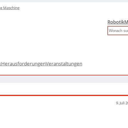
te Maschine
Robotik
M
Search
k
Herausforderungen
Veranstaltungen
9. Juli 