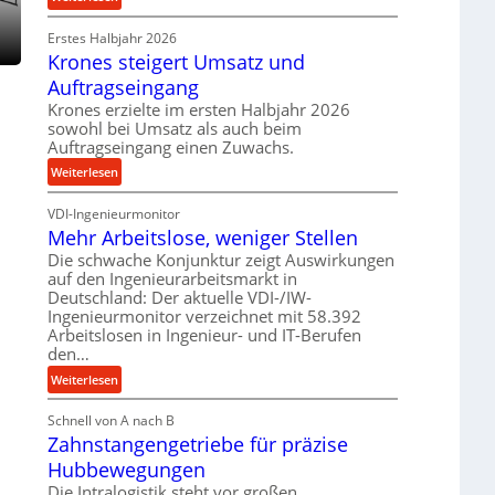
e
r
P
t
o
Erstes Halbjahr 2026
r
r
z
Krones steigert Umsatz und
ä
i
e
z
Auftragseingang
e
s
i
Krones erzielte im ersten Halbjahr 2026
b
s
s
sowohl bei Umsatz als auch beim
u
e
Auftragseingang einen Zuwachs.
n
u
:
Weiterlesen
d
n
K
H
d
VDI-Ingenieurmonitor
r
y
l
Mehr Arbeitslose, weniger Stellen
o
d
a
n
Die schwache Konjunktur zeigt Auswirkungen
r
n
auf den Ingenieurarbeitsmarkt in
e
a
g
Deutschland: Der aktuelle VDI-/IW-
s
u
l
Ingenieurmonitor verzeichnet mit 58.392
s
l
e
Arbeitslosen in Ingenieur- und IT-Berufen
t
i
den…
b
e
k
i
:
Weiterlesen
i
i
g
M
g
m
e
Schnell von A nach B
e
e
V
K
Zahnstangengetriebe für präzise
h
r
e
u
r
t
Hubbewegungen
r
g
A
U
Die Intralogistik steht vor großen
g