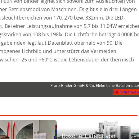
 IP69K von Binder eignet sich sowohl zum Ausleuchten von
her Betriebsmodi von Maschinen. Es gibt sie in drei Längen
sleuchtbereichen von 170, 270 bzw. 332mm. Die LED-
et. Bei einer Leistungsaufnahme von 5,7 bis 11,04W erreiche
stärken von 108 bis 198lx. Die Lichtfarbe beträgt 4.000K be
abeindex liegt laut Datenblatt oberhalb von 90. Die
ogenes Lichtbild und unterstützt das Vermeiden
wischen -25 und +60°C ist die Lebensdauer der thermisch
Franz Binder GmbH & Co. Elektrische Bauelement
Zur Firmenweb
Boschert steigt von