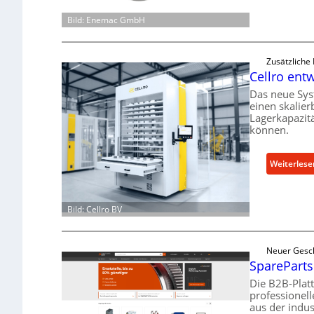
Bild: Enemac GmbH
Zusätzliche
Cellro entw
Das neue Sys
einen skalier
Lagerkapazit
können.
Weiterlese
Bild: Cellro BV
Neuer Gesc
SpareParts
Die B2B-Plat
professionel
aus der indus