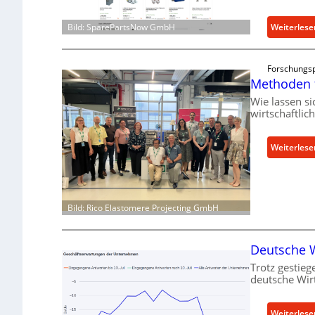
Weiterlese
Bild: SparePartsNow GmbH
Forschungsp
Methoden 
Wie lassen s
wirtschaftlic
Weiterlese
Bild: Rico Elastomere Projecting GmbH
Deutsche W
Trotz gestieg
deutsche Wir
Weiterlese