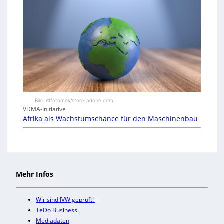
Bild: ©fotomek/stock.adobe.com
VDMA-Initiative
Afrika als Wachstumschance für den Maschinenbau
Mehr Infos
Wir sind IVW geprüft!
TeDo Business
Mediadaten