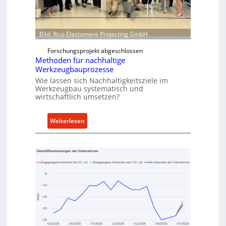
w
N
e
o
i
w
Bild: Rico Elastomere Projecting GmbH
t
f
e
Forschungsprojekt abgeschlossen
ü
r
Methoden für nachhaltige
h
Werkzeugbauprozesse
r
Wie lassen sich Nachhaltigkeitsziele im
t
Werkzeugbau systematisch und
A
wirtschaftlich umsetzen?
n
k
:
Weiterlesen
a
M
u
e
f
t
v
h
o
o
n
d
I
e
n
n
d
f
u