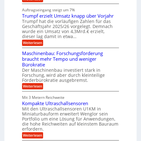
s
i
W
e
l
n
a
n
Auftragseingang steigt um 7%
a
e
r
e
u
Trumpf erzielt Umsatz knapp über Vorjahr
n
t
n
f
b
u
Trumpf hat die vorläufigen Zahlen für das
f
a
n
ü
Geschäftsjahr 2025/26 vorgelegt. Demnach
u
g
h
wurde ein Umsatz von 4,3Mrd.€ erzielt,
s
r
dieser lag damit in etwa…
f
u
:
r
Weiterlesen
n
T
e
g
r
i
e
Maschinenbau: Forschungsförderung
u
e
n
braucht mehr Tempo und weniger
m
s
B
Bürokratie
p
H
S
f
y
Der Maschinenbau investiert stark in
C
e
b
L
Forschung, wird aber durch kleinteilige
r
r
w
Förderbürokratie ausgebremst.
z
i
e
:
Weiterlesen
i
d
i
M
e
-
t
a
l
K
e
Mit 3 Metern Reichweite
s
t
u
r
Kompakte Ultraschallsensoren
c
U
g
e
h
Mit den Ultraschallsensoren U1KM in
m
e
n
i
s
l
Miniaturbauform erweitert Wenglor sein
t
n
a
l
Portfolio um eine Lösung für Anwendungen,
w
e
t
a
i
die hohe Reichweiten auf kleinstem Bauraum
n
z
g
c
erfordern.
b
k
e
k
a
:
n
r
Weiterlesen
e
u
K
a
l