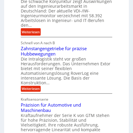
Die schwache Konjunktur zeigt Auswirkungen
d
n
l
auf den Ingenieurarbeitsmarkt in
H
e
a
Deutschland: Der aktuelle VDI-/IW-
y
s
n
Ingenieurmonitor verzeichnet mit 58.392
d
s
Arbeitslosen in Ingenieur- und IT-Berufen
g
r
t
den…
l
a
e
e
:
Weiterlesen
u
i
b
M
l
g
i
Schnell von A nach B
e
i
e
Zahnstangengetriebe für präzise
g
h
k
r
Hubbewegungen
e
r
i
t
Die Intralogistik steht vor großen
K
A
m
Herausforderungen. Das Unternehmen Extor
U
u
r
bietet mit seiner flexiblen
V
m
g
b
Automatisierungslösung RoverLog eine
e
s
e
e
interessante Lösung. Die Basis der
r
a
l
Konstruktion…
i
g
t
g
t
:
Weiterlesen
l
z
Z
e
s
a
e
u
Kraftsensorserie
w
l
h
i
n
Präzision für Automotive und
i
o
n
c
d
s
Maschinenbau
n
s
t
h
A
Kraftaufnehmer der Serie K von GTM stehen
d
e
a
für hohe Präzision, Stabilität und
u
e
n
,
Vielseitigkeit. Ihre robuste Ausführung,
g
f
t
w
hervorragende Linearität und kompakte
e
t
r