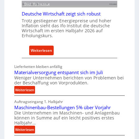
ü
s
Bild: Ifo Institut
r
t
n
Deutsche Wirtschaft zeigt sich robust
r
a
Trotz gestiegener Energiepreise und hoher
i
Inflation sieht das Ifo Institut die deutsche
c
e
Wirtschaft im ersten Halbjahr 2026 auf
h
Erholungskurs.
-
h
E
a
r
:
Weiterlesen
l
s
D
t
a
e
i
Lieferketten bleiben anfällig
t
u
g
Materialversorgung entspannt sich im Juli
z
t
Weniger Unternehmen berichten von Problemen bei
e
t
der Beschaffung von Vorprodukten.
s
W
e
c
:
Weiterlesen
e
i
M
h
r
l
Auftragseingang 1. Halbjahr
a
e
k
Maschinenbau-Bestellungen 5% über Vorjahr
t
e
W
z
Die Unternehmen im Maschinen- und Anlagenbau
e
n
i
können in Summe auf ein leicht positives erstes
e
r
e
r
Halbjahr…
u
i
i
t
:
Weiterlesen
g
a
n
s
M
l
b