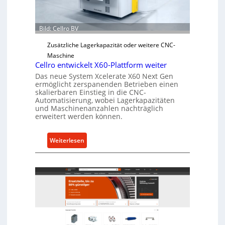
r
Ü
b
Bild: Cellro BV
e
Zusätzliche Lagerkapazität oder weitere CNC-
r
Maschine
l
Cellro entwickelt X60-Plattform weiter
a
Das neue System Xcelerate X60 Next Gen
s
ermöglicht zerspanenden Betrieben einen
t
skalierbaren Einstieg in die CNC-
Automatisierung, wobei Lagerkapazitäten
s
und Maschinenanzahlen nachträglich
c
erweitert werden können.
h
u
:
Weiterlesen
t
C
z
e
f
l
ü
l
r
r
i
o
n
e
d
n