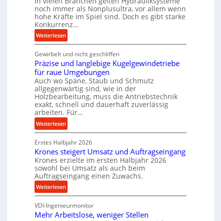
In vielen Branchen gelten Hydrauliksysteme
r
noch immer als Nonplusultra, vor allem wenn
m
hohe Kräfte im Spiel sind. Doch es gibt starke
a
Konkurrenz…
n
:
Weiterlesen
c
K
e
Gewirbelt und nicht geschliffen
u
b
Präzise und langlebige Kugelgewindetriebe
g
e
für raue Umgebungen
e
i
Auch wo Späne, Staub und Schmutz
l
m
allgegenwärtig sind, wie in der
g
D
Holzbearbeitung, muss die Antriebstechnik
e
r
exakt, schnell und dauerhaft zuverlässig
w
arbeiten. Für…
ü
i
c
:
Weiterlesen
n
k
P
d
p
Erstes Halbjahr 2026
r
e
r
Krones steigert Umsatz und Auftragseingang
ä
t
Krones erzielte im ersten Halbjahr 2026
o
z
r
sowohl bei Umsatz als auch beim
z
i
Auftragseingang einen Zuwachs.
i
e
s
e
:
Weiterlesen
s
e
b
K
s
u
u
VDI-Ingenieurmonitor
r
n
n
Mehr Arbeitslose, weniger Stellen
o
d