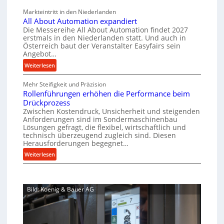
a
c
v
a
Markteintritt in den Niederlanden
s
h
e
u
All About Automation expandiert
c
a
r
p
Die Messereihe All About Automation findet 2027
h
s
f
erstmals in den Niederlanden statt. Und auch in
r
i
o
Österreich baut der Veranstalter Easyfairs sein
t
o
n
Angebot…
r
z
z
e
g
:
Weiterlesen
e
n
e
u
A
i
b
s
n
Mehr Steifigkeit und Präzision
l
g
a
s
g
Rollenführungen erhöhen die Performance beim
l
t
u
e
e
Drückprozess
A
-
s
Zwischen Kostendruck, Unsicherheit und steigenden
n
b
B
Anforderungen sind im Sondermaschinenbau
i
t
o
Lösungen gefragt, die flexibel, wirtschaftlich und
e
s
c
u
technisch überzeugend zugleich sind. Diesen
s
p
h
t
Herausforderungen begegnet…
t
a
A
r
:
Weiterlesen
e
n
u
o
R
l
n
t
b
o
l
t
o
u
l
u
s
m
Bild: Koenig & Bauer AG
l
s
n
i
a
e
g
t
c
t
n
e
h
i
f
n