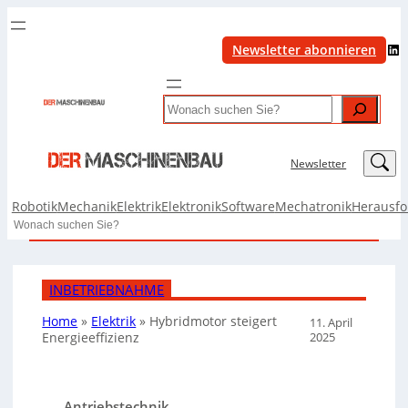
LinkedIn
Newsletter abonnieren
Search
LinkedIn
Newsletter
Robotik
Mechanik
Elektrik
Elektronik
Software
Mechatronik
Herausf
Search
INBETRIEBNAHME
Home
»
Elektrik
»
Hybridmotor steigert
11. April
2025
Energieeffizienz
Antriebstechnik