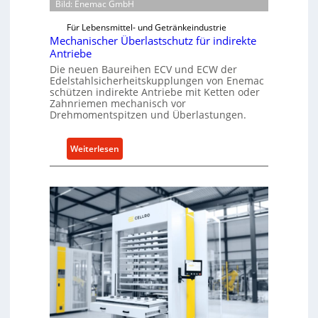
Bild: Enemac GmbH
Für Lebensmittel- und Getränkeindustrie
Mechanischer Überlastschutz für indirekte
Antriebe
Die neuen Baureihen ECV und ECW der
Edelstahlsicherheitskupplungen von Enemac
schützen indirekte Antriebe mit Ketten oder
Zahnriemen mechanisch vor
Drehmomentspitzen und Überlastungen.
:
Weiterlesen
M
e
c
h
a
n
i
s
c
h
e