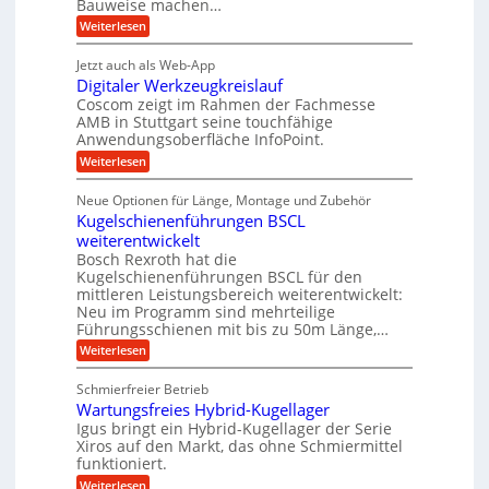
e
Bauweise machen…
n
r
g
i
n
:
Weiterlesen
e
a
P
e
i
t
r
g
b
g
Jetzt auch als Web-App
r
ä
s
i
e
e
Digitaler Werkzeugkreislauf
z
e
e
i
Coscom zeigt im Rahmen der Fachmesse
f
r
b
s
i
AMB in Stuttgart seine touchfähige
ü
S
e
i
Anwendungsoberfläche InfoPoint.
n
f
r
t
o
ü
:
g
Weiterlesen
n
r
e
r
D
f
a
a
l
p
i
ü
Neue Optionen für Länge, Montage und Zubehör
n
r
g
u
l
r
ä
Kugelschienenführungen BSCL
i
g
A
e
e
z
t
weiterentwickelt
u
U
i
n
a
t
Bosch Rexroth hat die
s
l
m
o
Kugelschienenführungen BSCL für den
e
e
m
g
mittleren Leistungsbereich weiterentwickelt:
H
r
o
Neu im Programm sind mehrteilige
u
e
W
t
b
Führungsschienen mit bis zu 50m Länge,…
e
i
b
b
r
v
:
Weiterlesen
u
e
k
e
K
w
n
z
u
u
e
Schmierfreier Betrieb
e
n
g
g
g
u
d
Wartungsfreies Hybrid-Kugellager
e
e
u
g
M
l
Igus bringt ein Hybrid-Kugellager der Serie
n
k
n
a
s
Xiros auf den Markt, das ohne Schmiermittel
g
r
s
c
funktioniert.
e
e
c
h
n
i
h
:
Weiterlesen
i