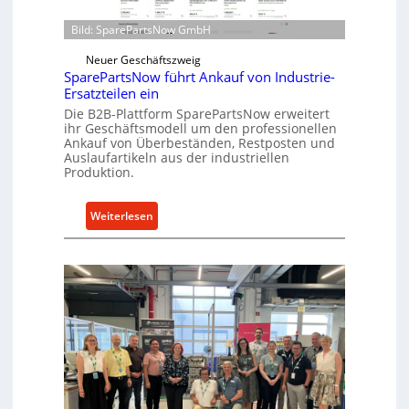
i
t
r
Bild: SparePartsNow GmbH
w
e
i
Neuer Geschäftszweig
k
c
SparePartsNow führt Ankauf von Industrie-
t
Ersatzteilen ein
k
e
Die B2B-Plattform SparePartsNow erweitert
e
A
ihr Geschäftsmodell um den professionellen
l
n
Ankauf von Überbeständen, Restposten und
t
Auslaufartikeln aus der industriellen
t
X
Produktion.
r
6
i
0
:
Weiterlesen
e
-
S
b
P
p
e
l
a
a
r
t
e
t
P
f
a
o
r
r
t
m
s