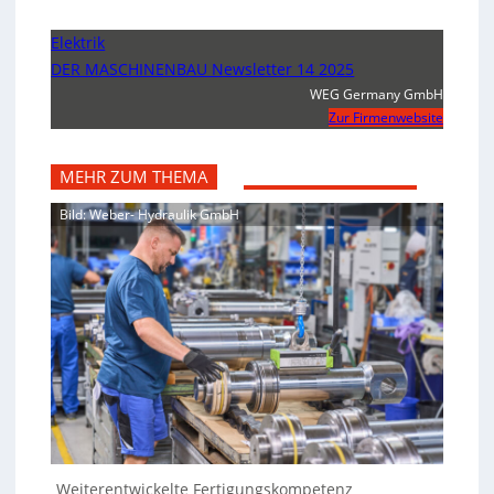
Elektrik
DER MASCHINENBAU Newsletter 14 2025
WEG Germany GmbH
Zur Firmenwebsite
MEHR ZUM THEMA
Bild: Weber- Hydraulik GmbH
Weiterentwickelte Fertigungskompetenz