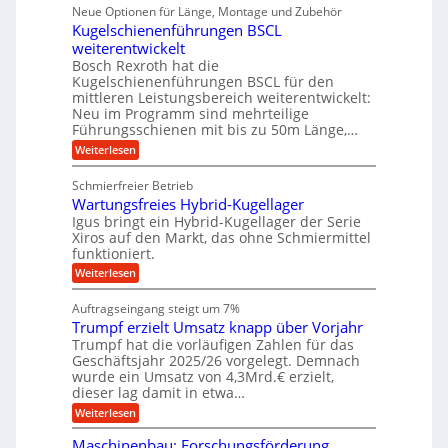
p
i
ü
Neue Optionen für Länge, Montage und Zubehör
n
r
g
l
e
r
ä
Kugelschienenführungen BSCL
i
g
A
e
U
z
t
weiterentwickelt
u
i
n
m
a
t
Bosch Rexroth hat die
s
l
o
g
Kugelschienenführungen BSCL für den
e
e
m
e
mittleren Leistungsbereich weiterentwickelt:
H
r
o
Neu im Programm sind mehrteilige
u
b
W
t
b
Führungsschienen mit bis zu 50m Länge,…
e
i
u
b
r
v
:
Weiterlesen
n
e
k
e
K
w
z
g
u
u
e
Schmierfreier Betrieb
e
n
e
g
g
u
d
Wartungsfreies Hybrid-Kugellager
e
n
u
g
M
l
Igus bringt ein Hybrid-Kugellager der Serie
n
k
a
s
Xiros auf den Markt, das ohne Schmiermittel
g
r
s
c
funktioniert.
e
e
c
h
n
i
h
:
Weiterlesen
i
s
i
W
e
l
n
a
n
Auftragseingang steigt um 7%
a
e
r
e
u
Trumpf erzielt Umsatz knapp über Vorjahr
n
t
n
f
b
u
Trumpf hat die vorläufigen Zahlen für das
f
a
n
ü
Geschäftsjahr 2025/26 vorgelegt. Demnach
u
g
h
wurde ein Umsatz von 4,3Mrd.€ erzielt,
s
r
dieser lag damit in etwa…
f
u
:
r
Weiterlesen
n
T
e
g
r
i
e
Maschinenbau: Forschungsförderung