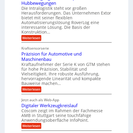
i
r
Hubbewegungen
r
K
m
t
Die Intralogistik steht vor großen
A
u
Herausforderungen. Das Unternehmen Extor
V
U
r
g
bietet mit seiner flexiblen
e
m
b
e
Automatisierungslösung RoverLog eine
r
s
e
l
interessante Lösung. Die Basis der
g
a
Konstruktion…
i
g
l
t
t
e
:
Weiterlesen
e
z
Z
s
w
a
i
u
Kraftsensorserie
l
i
h
c
n
Präzision für Automotive und
o
n
n
h
d
s
Maschinenbau
s
d
t
A
Kraftaufnehmer der Serie K von GTM stehen
e
e
a
für hohe Präzision, Stabilität und
u
n
,
t
Vielseitigkeit. Ihre robuste Ausführung,
g
f
w
r
hervorragende Linearität und kompakte
e
t
e
i
Bauweise machen…
n
r
g
n
e
:
Weiterlesen
e
a
P
i
b
t
r
g
g
e
Jetzt auch als Web-App
r
ä
s
i
e
f
Digitaler Werkzeugkreislauf
z
e
e
i
Coscom zeigt im Rahmen der Fachmesse
r
ü
b
s
i
AMB in Stuttgart seine touchfähige
S
r
e
i
Anwendungsoberfläche InfoPoint.
n
f
t
r
o
ü
:
g
Weiterlesen
n
e
a
r
D
f
a
l
u