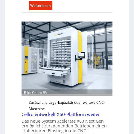
:
Weiterlesen
M
e
c
h
a
n
i
s
c
h
e
r
Ü
Bild: Cellro BV
b
e
Zusätzliche Lagerkapazität oder weitere CNC-
r
Maschine
l
Cellro entwickelt X60-Plattform weiter
a
Das neue System Xcelerate X60 Next Gen
s
ermöglicht zerspanenden Betrieben einen
skalierbaren Einstieg in die CNC-
t