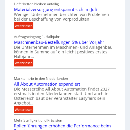
e
a
i
Lieferketten bleiben anfällig
u
t
Materialversorgung entspannt sich im Juli
g
t
z
Weniger Unternehmen berichten von Problemen
e
bei der Beschaffung von Vorprodukten.
s
t
W
c
e
:
Weiterlesen
e
M
h
i
r
Auftragseingang 1. Halbjahr
a
e
l
k
Maschinenbau-Bestellungen 5% über Vorjahr
t
W
e
z
Die Unternehmen im Maschinen- und Anlagenbau
e
i
n
können in Summe auf ein leicht positives erstes
e
r
r
Halbjahr…
e
u
i
t
i
:
Weiterlesen
a
g
s
n
M
l
b
a
c
v
a
Markteintritt in den Niederlanden
s
h
e
u
All About Automation expandiert
c
a
r
Die Messereihe All About Automation findet 2027
p
h
s
f
erstmals in den Niederlanden statt. Und auch in
r
i
o
Österreich baut der Veranstalter Easyfairs sein
t
o
n
Angebot…
r
z
e
z
g
:
Weiterlesen
e
n
e
u
A
i
b
s
n
Mehr Steifigkeit und Präzision
l
g
a
g
s
Rollenführungen erhöhen die Performance beim
l
t
u