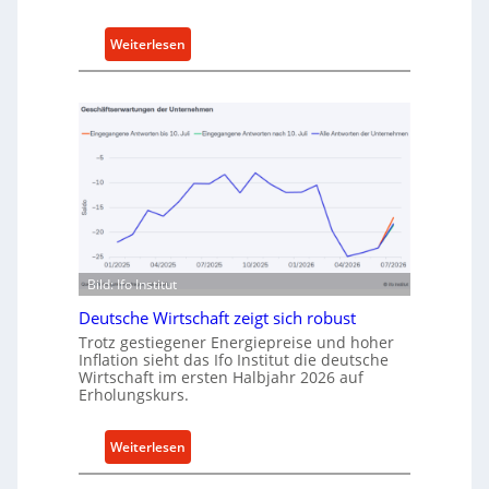
n
k
:
Weiterlesen
a
M
u
e
f
t
v
h
o
o
n
d
I
e
n
n
d
f
u
ü
Bild: Ifo Institut
s
r
t
Deutsche Wirtschaft zeigt sich robust
n
r
Trotz gestiegener Energiepreise und hoher
a
i
Inflation sieht das Ifo Institut die deutsche
c
Wirtschaft im ersten Halbjahr 2026 auf
e
h
Erholungskurs.
-
h
E
a
:
Weiterlesen
r
l
D
s
t