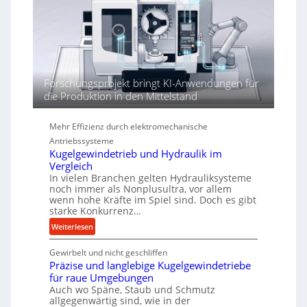
a
t
h
h
ö
r
h
e
n
d
Forschungsprojekt bringt KI-Anwendungen für
i
die Produktion in den Mittelstand
e
P
Mehr Effizienz durch elektromechanische
e
Antriebssysteme
r
Kugelgewindetrieb und Hydraulik im
f
Vergleich
o
In vielen Branchen gelten Hydrauliksysteme
r
noch immer als Nonplusultra, vor allem
m
wenn hohe Kräfte im Spiel sind. Doch es gibt
a
starke Konkurrenz…
n
:
Weiterlesen
c
K
e
Gewirbelt und nicht geschliffen
u
b
Präzise und langlebige Kugelgewindetriebe
g
e
für raue Umgebungen
e
i
Auch wo Späne, Staub und Schmutz
l
m
allgegenwärtig sind, wie in der
g