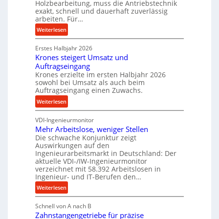
Holzbearbeitung, muss die Antriebstechnik
D
e
exakt, schnell und dauerhaft zuverlässig
r
w
arbeiten. Für…
ü
i
:
Weiterlesen
c
n
P
k
d
Erstes Halbjahr 2026
r
p
e
Krones steigert Umsatz und
ä
r
t
Auftragseingang
z
o
r
Krones erzielte im ersten Halbjahr 2026
i
z
i
sowohl bei Umsatz als auch beim
s
e
Auftragseingang einen Zuwachs.
e
e
s
b
:
Weiterlesen
u
s
u
K
n
n
VDI-Ingenieurmonitor
r
d
d
Mehr Arbeitslose, weniger Stellen
o
l
Die schwache Konjunktur zeigt
H
n
a
Auswirkungen auf den
y
e
n
Ingenieurarbeitsmarkt in Deutschland: Der
d
s
g
aktuelle VDI-/IW-Ingenieurmonitor
r
s
verzeichnet mit 58.392 Arbeitslosen in
l
a
t
Ingenieur- und IT-Berufen den…
e
u
e
:
b
Weiterlesen
l
i
M
i
i
g
Schnell von A nach B
e
g
k
e
Zahnstangengetriebe für präzise
h
e