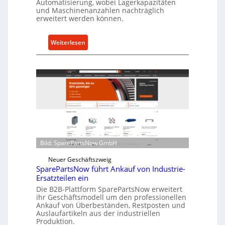
Automatisierung, wobei Lagerkapazitäten
s
und Maschinenanzahlen nachträglich
c
erweitert werden können.
h
u
:
Weiterlesen
t
C
z
e
f
l
ü
l
r
r
i
o
n
e
d
n
i
t
r
Bild: SparePartsNow GmbH
w
e
i
Neuer Geschäftszweig
k
SparePartsNow führt Ankauf von Industrie-
c
t
Ersatzteilen ein
k
e
Die B2B-Plattform SparePartsNow erweitert
e
A
ihr Geschäftsmodell um den professionellen
l
Ankauf von Überbeständen, Restposten und
n
t
Auslaufartikeln aus der industriellen
t
Produktion.
X